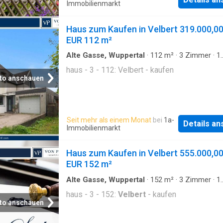
Immobilienmarkt
Haus zum Kaufen in Velbert 319.000,0
EUR 112 m²
Alte Gasse, Wuppertal
·
112
m²
·
3
Zimmer
·
1
Badezimmer
·
Haus
haus - 3 - 112: Velbert - kaufen
to anschauen
Seit mehr als einem Monat
bei
1a-
Details a
Immobilienmarkt
Haus zum Kaufen in Velbert 555.000,0
EUR 152 m²
Alte Gasse, Wuppertal
·
152
m²
·
3
Zimmer
·
1
Badezimmer
·
Haus
haus - 3 - 152:
Velbert
- kaufen
to anschauen