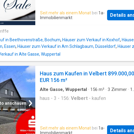
Seit mehr als einem Monat
bei
1a-
Details a
Immobilienmarkt
riffe
uf in Beethovenstraße, Bochum
,
Häuser zum Verkauf in Koxhof
,
Häuser
en, Essen
,
Häuser zum Verkauf in Am Schlagbaum, Düsseldorf
,
Häuser z
rkauf in Alte Gasse, Wuppertal
Haus zum Kaufen in Velbert 899.000,0
EUR 156 m²
Alte Gasse, Wuppertal
·
156
m²
·
3
Zimmer
·
1
Badezimmer
·
Haus
haus - 3 - 156:
Velbert
- kaufen
to anschauen
Seit mehr als einem Monat
bei
1a-
Details a
Immobilienmarkt