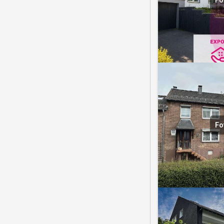
Fo
Fo