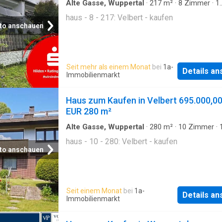
Alte Gasse, Wuppertal
·
217
m²
·
8
Zimmer
·
1
Badezimmer
·
Haus
haus - 8 - 217: Velbert - kaufen
to anschauen
Seit mehr als einem Monat
bei
1a-
Details a
Immobilienmarkt
Haus zum Kaufen in Velbert 695.000,0
EUR 280 m²
Alte Gasse, Wuppertal
·
280
m²
·
10
Zimmer
·
Badezimmer
·
Haus
haus - 10 - 280: Velbert - kaufen
to anschauen
Seit einem Monat
bei
1a-
Details a
Immobilienmarkt