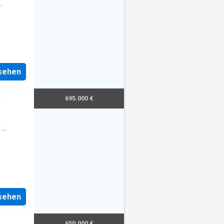
nsehen
695.000 €
0
1
nsehen
650.000 €