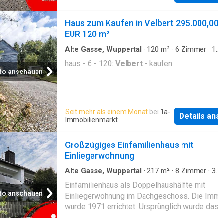
Haus zum Kaufen in Velbert 295.000,0
EUR 120 m²
Alte Gasse, Wuppertal
·
120
m²
·
6
Zimmer
·
1
Badezimmer
·
Haus
haus - 6 - 120:
Velbert
- kaufen
to anschauen
Seit mehr als einem Monat
bei
1a-
Details a
Immobilienmarkt
Großzügiges Einfamilienhaus mit
Einliegerwohnung
Alte Gasse, Wuppertal
·
217
m²
·
8
Zimmer
·
3
Badezimmer
·
Villa
·
Terrasse
Einfamilienhaus als Doppelhaushälfte mit
to anschauen
Einliegerwohnung im Dachgeschoss. Die Imm
wurde 1971 errichtet. Ursprünglich wurde da
als Dreifamilienhaus konzipiert. Zwei der dre