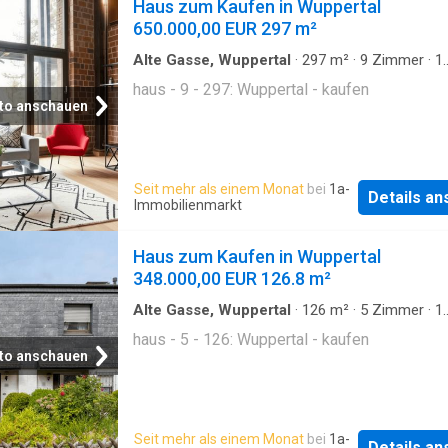
Haus zum Kaufen in Wuppertal
650.000,00 EUR 297 m²
Alte Gasse, Wuppertal
·
297
m²
·
9
Zimmer
·
1
Badezimmer
·
Haus
haus - 9 - 297: Wuppertal - kaufen
to anschauen
Seit mehr als einem Monat
bei
1a-
Details a
Immobilienmarkt
Haus zum Kaufen in Wuppertal
348.000,00 EUR 126.8 m²
Alte Gasse, Wuppertal
·
126
m²
·
5
Zimmer
·
1
Badezimmer
·
Haus
haus - 5 - 126: Wuppertal - kaufen
to anschauen
Seit mehr als einem Monat
bei
1a-
Details a