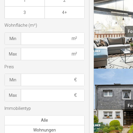
1
2
3
4+
Wohnfläche (m²)
Fo
Min
Max
Preis
Min
Max
Fo
Immobilientyp
Alle
Wohnungen