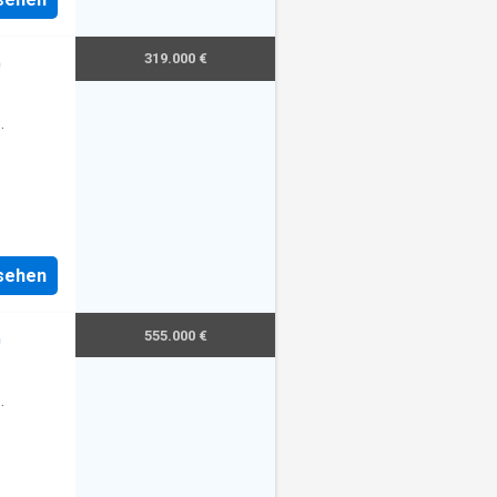
319.000 €
0
nsehen
555.000 €
0