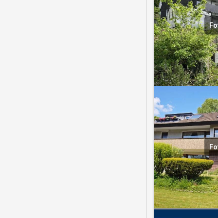
Fo
Fo