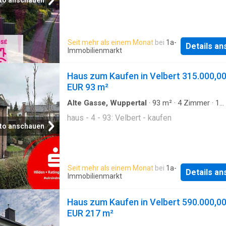
to anschauen
Seit mehr als einem Monat
bei
1a-
Details a
Immobilienmarkt
Haus zum Kaufen in Velbert 315.000,0
EUR 93 m²
Alte Gasse, Wuppertal
·
93
m²
·
4
Zimmer
·
1
Badezimmer
·
Haus
haus - 4 - 93: Velbert - kaufen
to anschauen
Seit mehr als einem Monat
bei
1a-
Details a
Immobilienmarkt
Haus zum Kaufen in Velbert 590.000,0
EUR 217 m²