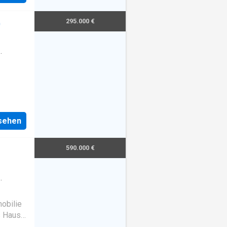
295.000 €
0
nsehen
590.000 €
obilie
s Haus
i