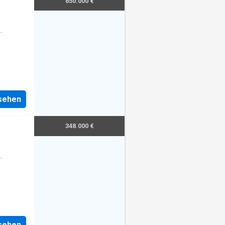
650.000 €
nsehen
348.000 €
nsehen