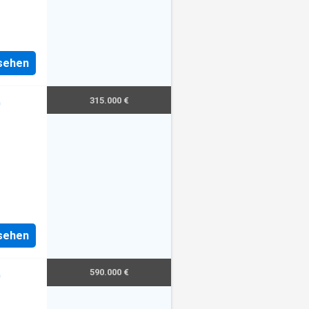
nsehen
315.000 €
0
nsehen
590.000 €
0