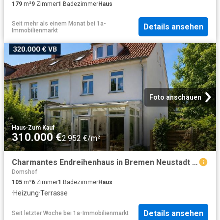
179
m²
9
Zimmer
1
Badezimmer
Haus
Seit mehr als einem Monat
bei
1a-
Details ansehen
Immobilienmarkt
Foto anschauen
Haus
·
Zum Kauf
310.000 €
2.952 €/m²
Charmantes Endreihenhaus in Bremen Neustadt 6 Zimmer
Domshof
105
m²
6
Zimmer
1
Badezimmer
Haus
·
Heizung
·
Terrasse
Details ansehen
Seit letzter Woche
bei
1a-Immobilienmarkt