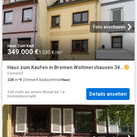
Foto anschauen
Haus
·
Zum Kauf
349.000 €
1.530 €/m²
Haus zum Kaufen in Bremen Woltmershausen 349.000,00 EUR 228.41 m²
Domshof
228
m²
9
Zimmer
1
Badezimmer
Haus
Seit mehr als einem Monat
bei
1a-
Details ansehen
Immobilienmarkt