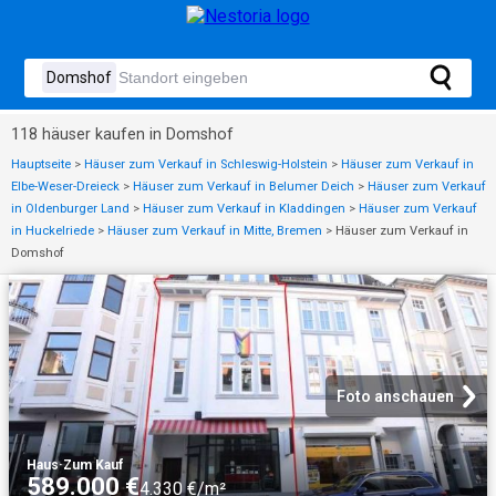
118 häuser kaufen in Domshof
Hauptseite
>
Häuser zum Verkauf in Schleswig-Holstein
>
Häuser zum Verkauf in
Elbe-Weser-Dreieck
>
Häuser zum Verkauf in Belumer Deich
>
Häuser zum Verkauf
in Oldenburger Land
>
Häuser zum Verkauf in Kladdingen
>
Häuser zum Verkauf
in Huckelriede
>
Häuser zum Verkauf in Mitte, Bremen
>
Häuser zum Verkauf in
Domshof
Foto anschauen
Haus
·
Zum Kauf
589.000 €
4.330 €/m²