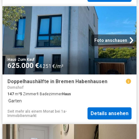
Foto anschauen
Haus
·
Zum Kauf
625.000 €
4.251 €/m²
Doppelhaushälfte in Bremen Habenhausen
Domshof
147
m²
5
Zimmer
1
Badezimmer
Haus
·
Garten
Seit mehr als einem Monat
bei
1a-
Details ansehen
Immobilienmarkt