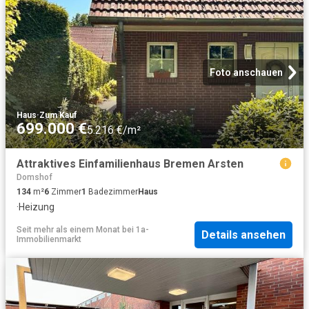
Foto anschauen
Haus
·
Zum Kauf
699.000 €
5.216 €/m²
Attraktives Einfamilienhaus Bremen Arsten
Domshof
134
m²
6
Zimmer
1
Badezimmer
Haus
·
Heizung
Seit mehr als einem Monat
bei
1a-
Details ansehen
Immobilienmarkt