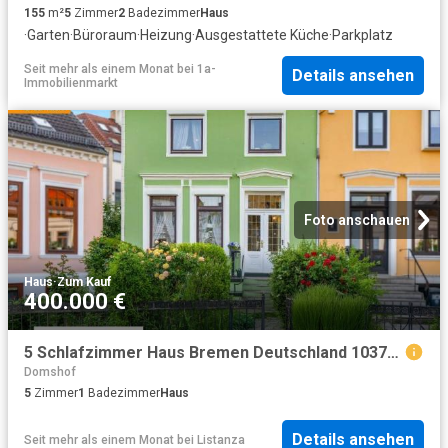
155
m²
5
Zimmer
2
Badezimmer
Haus
·
Garten
·
Büroraum
·
Heizung
·
Ausgestattete Küche
·
Parkplatz
Seit mehr als einem Monat
bei
1a-
Details ansehen
Immobilienmarkt
Foto anschauen
Haus
·
Zum Kauf
400.000 €
5 Schlafzimmer Haus Bremen Deutschland 103771544
Domshof
5
Zimmer
1
Badezimmer
Haus
Details ansehen
Seit mehr als einem Monat
bei
Listanza