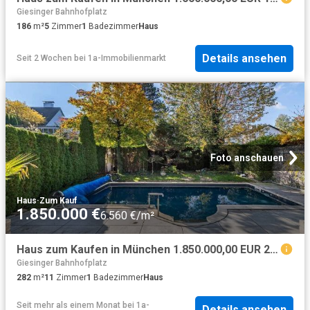
Giesinger Bahnhofplatz
186
m²
5
Zimmer
1
Badezimmer
Haus
Details ansehen
Seit 2 Wochen
bei
1a-Immobilienmarkt
Foto anschauen
Haus
·
Zum Kauf
1.850.000 €
6.560 €/m²
Haus zum Kaufen in München 1.850.000,00 EUR 282 m²
Giesinger Bahnhofplatz
282
m²
11
Zimmer
1
Badezimmer
Haus
Seit mehr als einem Monat
bei
1a-
Details ansehen