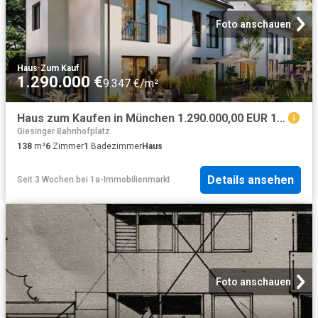
Foto anschauen
Haus
·
Zum Kauf
1.290.000 €
9.347 €/m²
Haus zum Kaufen in München 1.290.000,00 EUR 138.22 m²
Giesinger Bahnhofplatz
138
m²
6
Zimmer
1
Badezimmer
Haus
Details ansehen
Seit 3 Wochen
bei
1a-Immobilienmarkt
Foto anschauen