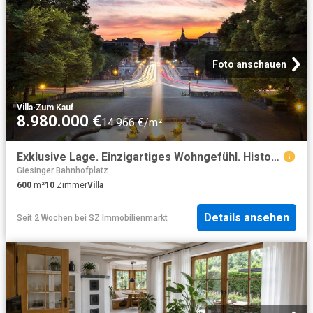
Foto anschauen
Villa
·
Zum Kauf
8.980.000 €
14.966 €/m²
Exklusive Lage. Einzigartiges Wohngefühl. Historische Eleganz
Giesinger Bahnhofplatz
600
m²
10
Zimmer
Villa
Details ansehen
Seit 2 Wochen
bei
SZ Immobilienmarkt