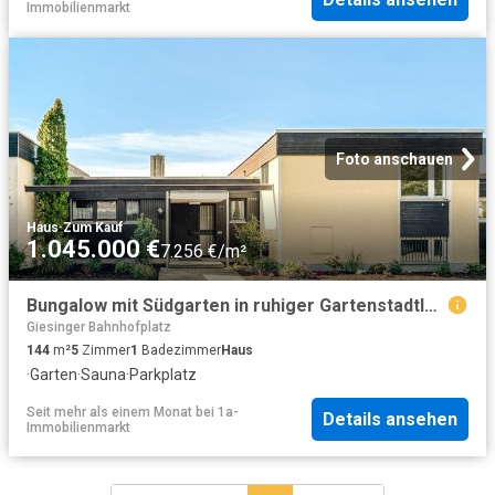
Immobilienmarkt
Foto anschauen
Haus
·
Zum Kauf
1.045.000 €
7.256 €/m²
Bungalow mit Südgarten in ruhiger Gartenstadtlage am Ostpark
Giesinger Bahnhofplatz
144
m²
5
Zimmer
1
Badezimmer
Haus
·
Garten
·
Sauna
·
Parkplatz
Seit mehr als einem Monat
bei
1a-
Details ansehen
Immobilienmarkt