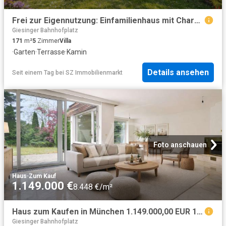
Frei zur Eigennutzung: Einfamilienhaus mit Charakter in bester Lage
Giesinger Bahnhofplatz
171
m²
5
Zimmer
Villa
·
Garten
·
Terrasse
·
Kamin
Details ansehen
Seit einem Tag
bei
SZ Immobilienmarkt
Foto anschauen
Haus
·
Zum Kauf
1.149.000 €
8.448 €/m²
Haus zum Kaufen in München 1.149.000,00 EUR 136 m²
Giesinger Bahnhofplatz