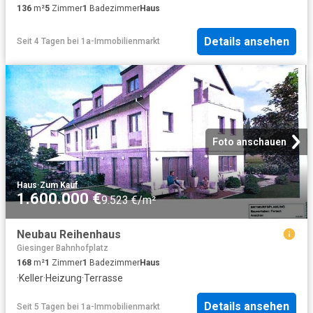
136
m²
5
Zimmer
1
Badezimmer
Haus
Details ansehen
Seit 4 Tagen
bei
1a-Immobilienmarkt
Foto anschauen
Haus
·
Zum Kauf
1.600.000 €
9.523 €/m²
Neubau Reihenhaus
Giesinger Bahnhofplatz
168
m²
1
Zimmer
1
Badezimmer
Haus
·
Keller
·
Heizung
·
Terrasse
Details ansehen
Seit 5 Tagen
bei
1a-Immobilienmarkt