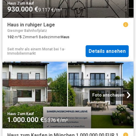
Haus
·
Zum Kauf
930.000 €
9.117 €/m²
Haus in ruhiger Lage
Giesinger Bahnhofplatz
102
m²
5
Zimmer
1
Badezimmer
Haus
Seit mehr als einem Monat
bei
1a-
Details ansehen
Immobilienmarkt
Foto anschauen
Haus
·
Zum Kauf
1.000.000 €
5.376 €/m²
Haus zum Kaufen in München 1.000.000,00 EUR 186.89 m²