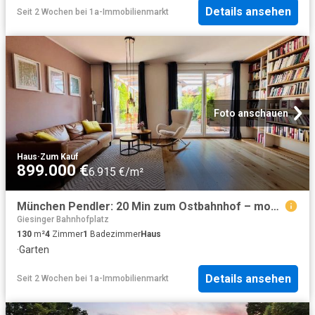
Details ansehen
Seit 2 Wochen
bei
1a-Immobilienmarkt
Foto anschauen
Haus
·
Zum Kauf
899.000 €
6.915 €/m²
München Pendler: 20 Min zum Ostbahnhof – modernes Haus A
Giesinger Bahnhofplatz
130
m²
4
Zimmer
1
Badezimmer
Haus
·
Garten
Details ansehen
Seit 2 Wochen
bei
1a-Immobilienmarkt