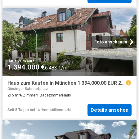
Foto anschauen
Haus
·
Zum Kauf
1.394.000 €
6.483 €/m²
Haus zum Kaufen in München 1.394.000,00 EUR 215.1 m²
Giesinger Bahnhofplatz
215
m²
6
Zimmer
1
Badezimmer
Haus
Details ansehen
Seit 5 Tagen
bei
1a-Immobilienmarkt