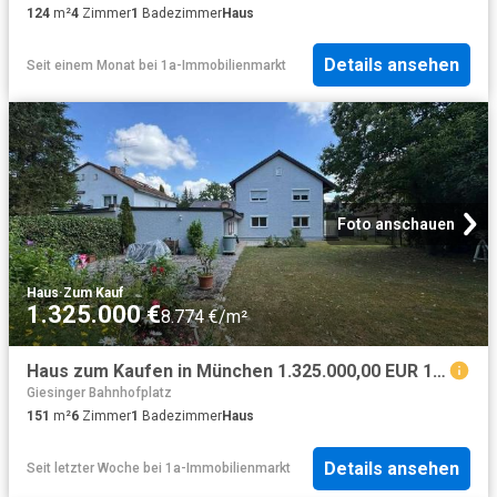
124
m²
4
Zimmer
1
Badezimmer
Haus
Details ansehen
Seit einem Monat
bei
1a-Immobilienmarkt
Foto anschauen
Haus
·
Zum Kauf
1.325.000 €
8.774 €/m²
Haus zum Kaufen in München 1.325.000,00 EUR 151 m²
Giesinger Bahnhofplatz
151
m²
6
Zimmer
1
Badezimmer
Haus
Details ansehen
Seit letzter Woche
bei
1a-Immobilienmarkt