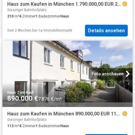
Haus zum Kaufen in München 1.790.000,00 EUR 210 m²
Giesinger Bahnhofplatz
210
m²
4
Zimmer
1
Badezimmer
Haus
Details ansehen
Seit 2 Wochen
bei
1a-Immobilienmarkt
Foto anschauen
Haus
·
Zum Kauf
890.000 €
7.876 €/m²
Haus zum Kaufen in München 890.000,00 EUR 113.49 m²
Giesinger Bahnhofplatz
113
m²
4
Zimmer
1
Badezimmer
Haus