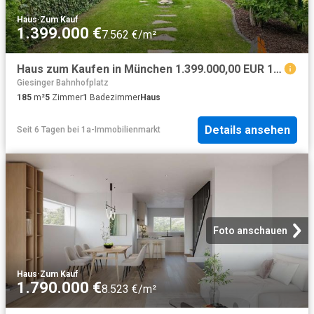
Haus
·
Zum Kauf
1.399.000 €
7.562 €/m²
Haus zum Kaufen in München 1.399.000,00 EUR 185.18 m²
Giesinger Bahnhofplatz
185
m²
5
Zimmer
1
Badezimmer
Haus
Details ansehen
Seit 6 Tagen
bei
1a-Immobilienmarkt
Foto anschauen
Haus
·
Zum Kauf
1.790.000 €
8.523 €/m²