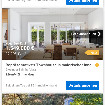
Details ansehen
Seit einem Tag
bei
SZ Immobilienmarkt
Foto anschauen
Haus
·
Zum Kauf
1.549.000 €
NEU
12.293 €/m²
Repräsentatives Townhouse in malerischer Innenhoflage: Exklusives Wohnen im Stadtzentrum
Giesinger Bahnhofplatz
126
m²
4
Zimmer
Haus
Details ansehen
Seit einem Tag
bei
SZ Immobilienmarkt