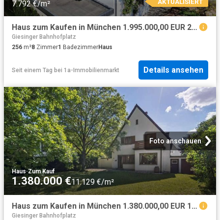
AKTUALISIERT
7.792 €/m²
Haus zum Kaufen in München 1.995.000,00 EUR 256 m²
Giesinger Bahnhofplatz
256
m²
8
Zimmer
1
Badezimmer
Haus
Details ansehen
Seit einem Tag
bei
1a-Immobilienmarkt
Foto anschauen
Haus
·
Zum Kauf
1.380.000 €
11.129 €/m²
Haus zum Kaufen in München 1.380.000,00 EUR 124 m²
Giesinger Bahnhofplatz