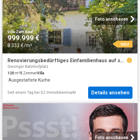
Foto anschauen
Villa
·
Zum Kauf
999.999 €
NEU
8.333 €/m²
Renovierungsbedürftiges Einfamilienhaus auf sonnigem Südwestgrundstück in ruhiger Lage
Giesinger Bahnhofplatz
120
m²
5
Zimmer
Villa
·
Ausgestattete Küche
Details ansehen
Seit einem Tag
bei
SZ Immobilienmarkt
Foto anschauen