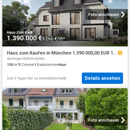
Foto anschauen
Haus
·
Zum Kauf
1.390.000 €
9.266 €/m²
Haus zum Kaufen in München 1.390.000,00 EUR 150 m²
Giesinger Bahnhofplatz
150
m²
5
Zimmer
1
Badezimmer
Haus
Details ansehen
Seit 5 Tagen
bei
1a-Immobilienmarkt
Foto anschauen