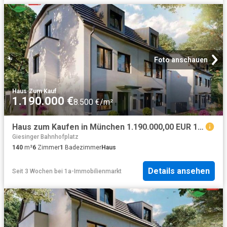
Foto anschauen
Haus
·
Zum Kauf
1.190.000 €
8.500 €/m²
Haus zum Kaufen in München 1.190.000,00 EUR 140.7 m²
Giesinger Bahnhofplatz
140
m²
6
Zimmer
1
Badezimmer
Haus
Details ansehen
Seit 3 Wochen
bei
1a-Immobilienmarkt