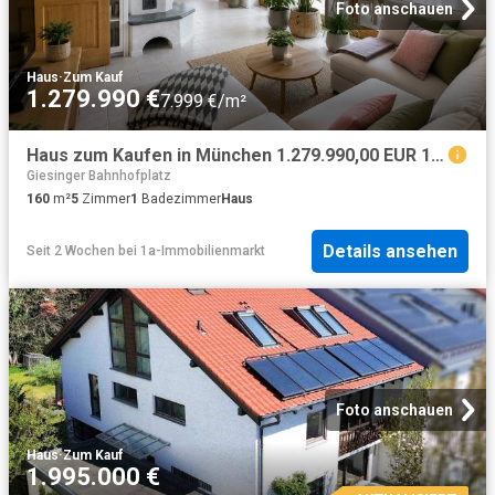
Foto anschauen
Haus
·
Zum Kauf
1.279.990 €
7.999 €/m²
Haus zum Kaufen in München 1.279.990,00 EUR 160 m²
Giesinger Bahnhofplatz
160
m²
5
Zimmer
1
Badezimmer
Haus
Details ansehen
Seit 2 Wochen
bei
1a-Immobilienmarkt
Foto anschauen
Haus
·
Zum Kauf
1.995.000 €