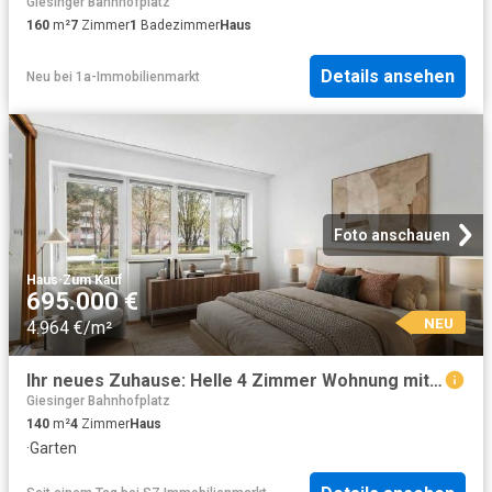
Giesinger Bahnhofplatz
160
m²
7
Zimmer
1
Badezimmer
Haus
Details ansehen
Neu
bei
1a-Immobilienmarkt
Foto anschauen
Haus
·
Zum Kauf
695.000 €
NEU
4.964 €/m²
Ihr neues Zuhause: Helle 4 Zimmer Wohnung mit Garten
Giesinger Bahnhofplatz
140
m²
4
Zimmer
Haus
·
Garten