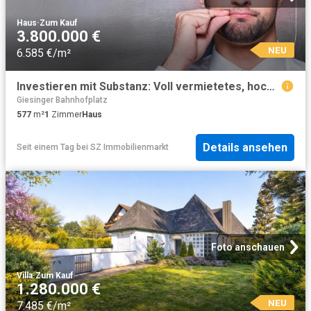
Haus
·
Zum Kauf
3.800.000 €
NEU
6.585 €/m²
Investieren mit Substanz: Voll vermietetes, hochwertig gepflegtes MFH mit WEG Aufteilung
Giesinger Bahnhofplatz
577
m²
1
Zimmer
Haus
Details ansehen
Seit einem Tag
bei
SZ Immobilienmarkt
Foto anschauen
Villa
·
Zum Kauf
1.280.000 €
NEU
7.485 €/m²