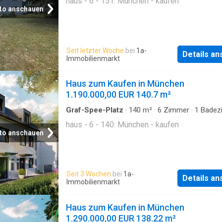
haus - 6 - 151: München - kaufen
to anschauen
Seit letzter Woche
bei
1a-
Details a
Immobilienmarkt
Haus zum Kaufen in München
1.190.000,00 EUR 140.7 m²
Graf-Spee-Platz
·
140
m²
·
6
Zimmer
·
1
Badez
Haus
haus - 6 - 140: München - kaufen
to anschauen
Seit 3 Wochen
bei
1a-
Details a
Immobilienmarkt
Haus zum Kaufen in München
1.290.000,00 EUR 138.22 m²