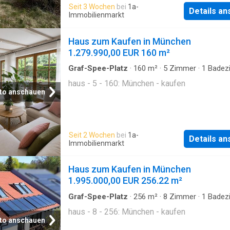
Seit 3 Wochen
bei
1a-
Monaten. Der große Kellerraum (Hobbyraum) 
Details a
Immobilienmarkt
auch als Wohnraum bzw. Büro nutzbar. Zur Im
gehört noch ein großer Tiefgarageneinzelslpl
Haus zum Kaufen in München
Zusammen gefasst ist diese Immobilie ideal
1.279.990,00 EUR 160 m²
Familien, die ein modernes und k
Graf-Spee-Platz
·
160
m²
·
5
Zimmer
·
1
Badez
Haus
haus - 5 - 160: München - kaufen
to anschauen
Seit 2 Wochen
bei
1a-
Details a
Immobilienmarkt
Haus zum Kaufen in München
1.995.000,00 EUR 256.22 m²
Graf-Spee-Platz
·
256
m²
·
8
Zimmer
·
1
Badez
Haus
haus - 8 - 256: München - kaufen
to anschauen