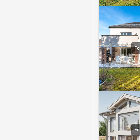
Fo
Fo