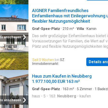
AIGNER Familienfreundliches
Einfamilienhaus mit Einliegerwohnung 
flexibler Nutzungsmöglichkeit
Graf-Spee-Platz
·
210
m²
·
Villa
·
Kamin
Das sehr großzügige Einfamilienhaus bietet 
to anschauen
Voraussetzungen für Familien, die Wert auf v
Platz und flexible Nutzungsmöglichkeiten leg
Umgebung ist geprägt von viel Grün und ein
gepflegten, angenehmen Wohnumfeld, das si
Seit 0 Wochen
bei
SZ
Details a
sowohl für junge Familien als auch für
Immobilienmarkt
Mehrgenerationenkonslationen hervorragend 
Das Haus erstreckt sich über drei Ebenen und
Haus zum Kaufen in Neubiberg
eine klare, funktionale Raumstruktur, die den 
1.977.100,00 EUR 163 m²
erleichtert und gleichzeitig genügend
Rückzugsmöglichkeiten schafft. Im Erdgesc
Graf-Spee-Platz
·
163
m²
·
5
Zimmer
·
1
Badez
Haus
befindet sich der zentrale Wohnbereich, der 
haus - 5 - 163:
Neubiberg
- kaufen
Familienleben zusammenführt. Der großzügi
to anschauen
Eingangsbereich mit einer eleganten Wendel