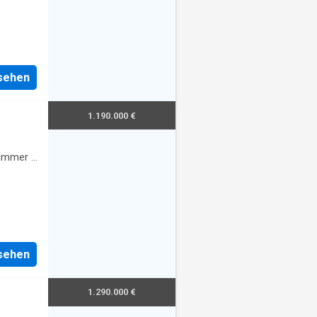
nsehen
1.190.000 €
immer
·
nsehen
1.290.000 €