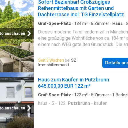
Sofort Beziehbar! Großzügiges
Reihenmittelhaus mit Garten und
Dachterrasse incl. TG Einzelstellplatz
Graf-Spee-Platz
·
184
m²
·
6
Zimmer
·
Haus
·
G
Büroraum
·
Keller
·
Heizung
·
Terrasse
Dieses moderne Familiendomizil in München 
to anschauen
eine großzügige Wohnfläche von ca. 184 m² 
einem nach WEG geteilten Grundstück. Die an
Grundstückgröße beträgt ca. 162 m². Das 20
errichtete Gebäude ist in einem gepflegten Z
Seit 3 Wochen
bei
SZ
Details a
weiß gestrichen) und verfügt über eine Südt
Immobilienmarkt
mit Garten sowie einer Dachterrasse, die ebe
nach Süden ausgerichtet ist. Das Haus mit s
Haus zum Kaufen in Putzbrunn
sechs Wohnräumen und zwei voll ausgestatt
645.000,00 EUR 122 m²
Bädern im ersten und zweiten Obergeschoss 
Familien optimal geeignet. Großzügig wirkt d
Graf-Spee-Platz
·
122
m²
·
5
Zimmer
·
1
Badez
Haus
offene Küche zum Wohnzimmer. Als Bodenb
haus - 5 - 122:
Putzbrunn
- kaufen
wurden im Haus Fliesen ausgewählt wodurch
to anschauen
den heißen Sommertagen im Haus angenehm
ist. Die in allen Räumen verlegte Fußbodenh
sorgt für eine angenehme Temperatur in den 