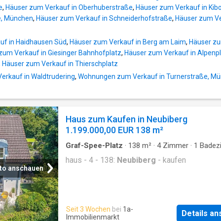
e
,
Häuser zum Verkauf in Oberhuberstraße
,
Häuser zum Verkauf in Kib
e, München
,
Häuser zum Verkauf in Schneiderhofstraße
,
Häuser zum Ve
uf in Haidhausen Süd
,
Häuser zum Verkauf in Berg am Laim
,
Häuser zu
zum Verkauf in Giesinger Bahnhofplatz
,
Häuser zum Verkauf in Alpenp
,
Häuser zum Verkauf in Thierschplatz
rkauf in Waldtrudering
,
Wohnungen zum Verkauf in Turnerstraße, M
Haus zum Kaufen in Neubiberg
1.199.000,00 EUR 138 m²
Graf-Spee-Platz
·
138
m²
·
4
Zimmer
·
1
Badez
Haus
haus - 4 - 138:
Neubiberg
- kaufen
to anschauen
Seit 3 Wochen
bei
1a-
Details a
Immobilienmarkt