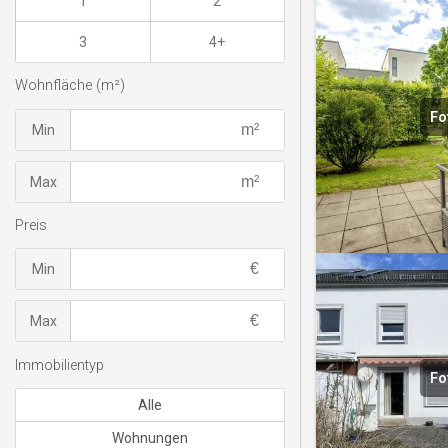
1
2
3
4+
Wohnfläche (m²)
Fo
Min
Max
Preis
Min
Max
Immobilientyp
Fo
Alle
Wohnungen