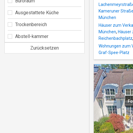
Büroraum
Lachenmeyrstraß
Kameruner Straß
Ausgestattete Küche
München
Trockenbereich
Häuser zum Verka
München
,
Häuser 
Abstell-kammer
Reichenbachplatz
Wohnungen zum Ve
Zurücksetzen
Graf-Spee-Platz
Fo