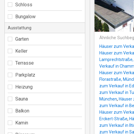
Schloss
Bungalow
Ausstattung
Ähnliche Suchbeg
Garten
Häuser zum Verkau
Keller
Häuser zum Verka
Lamprechtstraße
Terrasse
Verkauf in Chamm
Häuser zum Verka
Parkplatz
Florastraße, Mün
zum Verkauf in Ed
Heizung
zum Verkauf in T
Sauna
München
,
Häuser 
zum Verkauf in B
Balkon
Häuser zum Verka
Erckert-Straße
,
Hä
Kamin
zum Verkauf in Il
zum Verkauf in S