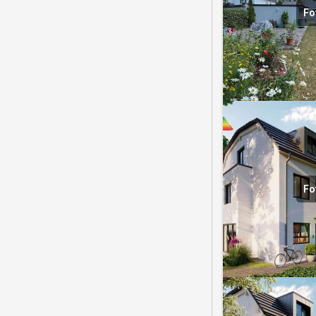
Fo
Fo