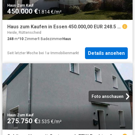
Haus
·
Zum Kauf
450.000 €
1.814 €/m²
Haus zum Kaufen in Essen 450.000,00 EUR 248.5 m²
Heide, Rüttenscheid
248
m²
10
Zimmer
1
Badezimmer
Haus
Details ansehen
Seit letzter Woche
bei
1a-Immobilienmarkt
Foto anschauen
Haus
·
Zum Kauf
275.750 €
3.535 €/m²