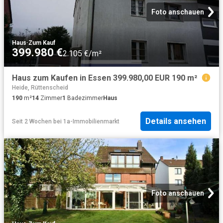
Foto anschauen
Haus
·
Zum Kauf
399.980 €
2.105 €/m²
Haus zum Kaufen in Essen 399.980,00 EUR 190 m²
Heide, Rüttenscheid
190
m²
14
Zimmer
1
Badezimmer
Haus
Details ansehen
Seit 2 Wochen
bei
1a-Immobilienmarkt
Foto anschauen