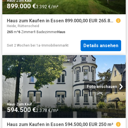
Haus
·
Zum Kauf
899.000 €
3.392 €/m²
Haus zum Kaufen in Essen 899.000,00 EUR 265.88 m²
Heide, Rüttenscheid
265
m²
6
Zimmer
1
Badezimmer
Haus
Details ansehen
Seit 2 Wochen
bei
1a-Immobilienmarkt
Foto anschauen
Haus
·
Zum Kauf
594.500 €
2.378 €/m²
Haus zum Kaufen in Essen 594.500,00 EUR 250 m²