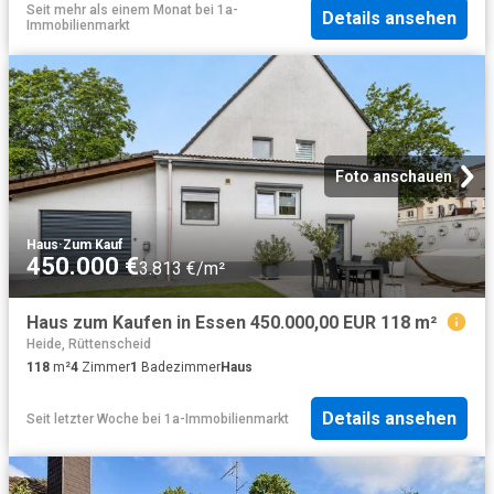
Seit mehr als einem Monat
bei
1a-
Details ansehen
Immobilienmarkt
Foto anschauen
Haus
·
Zum Kauf
450.000 €
3.813 €/m²
Haus zum Kaufen in Essen 450.000,00 EUR 118 m²
Heide, Rüttenscheid
118
m²
4
Zimmer
1
Badezimmer
Haus
Details ansehen
Seit letzter Woche
bei
1a-Immobilienmarkt