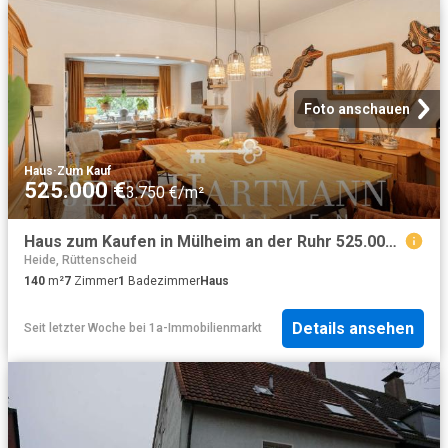
Foto anschauen
Haus
·
Zum Kauf
525.000 €
3.750 €/m²
Haus zum Kaufen in Mülheim an der Ruhr 525.000,00 EUR 140.3 m²
Heide, Rüttenscheid
140
m²
7
Zimmer
1
Badezimmer
Haus
Details ansehen
Seit letzter Woche
bei
1a-Immobilienmarkt