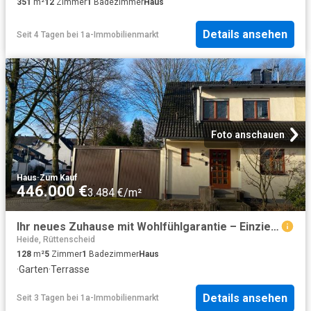
351
m²
12
Zimmer
1
Badezimmer
Haus
Details ansehen
Seit 4 Tagen
bei
1a-Immobilienmarkt
Foto anschauen
Haus
·
Zum Kauf
446.000 €
3.484 €/m²
Ihr neues Zuhause mit Wohlfühlgarantie – Einziehen und genießen!
Heide, Rüttenscheid
128
m²
5
Zimmer
1
Badezimmer
Haus
·
Garten
·
Terrasse
Details ansehen
Seit 3 Tagen
bei
1a-Immobilienmarkt