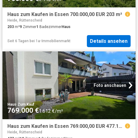
Haus zum Kaufen in Essen 700.000,00 EUR 203 m²
Heide, Rüttenscheid
203
m²
9
Zimmer
1
Badezimmer
Haus
Details ansehen
Seit 6 Tagen
bei
1a-Immobilienmarkt
Foto anschauen
Haus
·
Zum Kauf
769.000 €
1.612 €/m²
Haus zum Kaufen in Essen 769.000,00 EUR 477.19 m²
Heide, Rüttenscheid