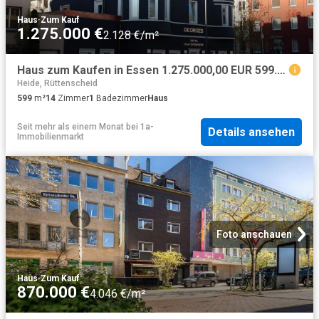
Haus
·
Zum Kauf
1.275.000 €
2.128 €/m²
Haus zum Kaufen in Essen 1.275.000,00 EUR 599.3 m²
Heide, Rüttenscheid
599
m²
14
Zimmer
1
Badezimmer
Haus
Seit mehr als einem Monat
bei
1a-
Details ansehen
Immobilienmarkt
Foto anschauen
Haus
·
Zum Kauf
870.000 €
4.046 €/m²