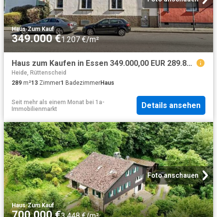
Haus
·
Zum Kauf
349.000 €
1.207 €/m²
Haus zum Kaufen in Essen 349.000,00 EUR 289.84 m²
Heide, Rüttenscheid
289
m²
13
Zimmer
1
Badezimmer
Haus
Seit mehr als einem Monat
bei
1a-
Details ansehen
Immobilienmarkt
Foto anschauen
Haus
·
Zum Kauf
700.000 €
3.448 €/m²