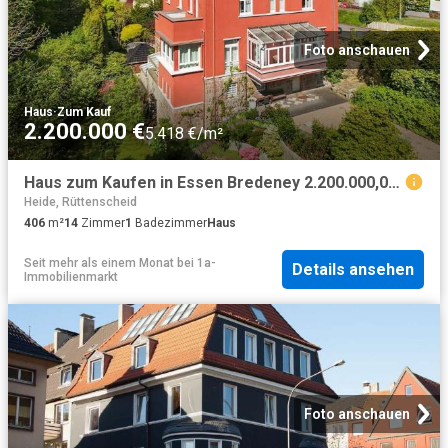
Foto anschauen
Haus
·
Zum Kauf
2.200.000 €
5.418 €/m²
Haus zum Kaufen in Essen Bredeney 2.200.000,00 EUR 406 m²
Heide, Rüttenscheid
406
m²
14
Zimmer
1
Badezimmer
Haus
Seit mehr als einem Monat
bei
1a-
Details ansehen
Immobilienmarkt
Foto anschauen