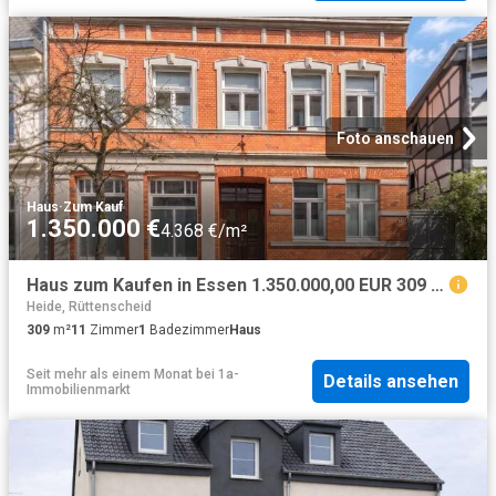
Foto anschauen
Haus
·
Zum Kauf
1.350.000 €
4.368 €/m²
Haus zum Kaufen in Essen 1.350.000,00 EUR 309 m²
Heide, Rüttenscheid
309
m²
11
Zimmer
1
Badezimmer
Haus
Seit mehr als einem Monat
bei
1a-
Details ansehen
Immobilienmarkt