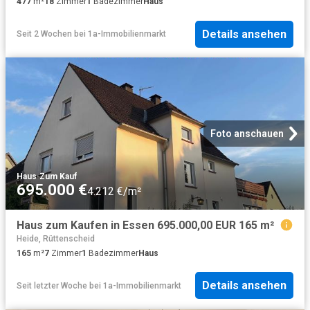
477
m²
18
Zimmer
1
Badezimmer
Haus
Details ansehen
Seit 2 Wochen
bei
1a-Immobilienmarkt
Foto anschauen
Haus
·
Zum Kauf
695.000 €
4.212 €/m²
Haus zum Kaufen in Essen 695.000,00 EUR 165 m²
Heide, Rüttenscheid
165
m²
7
Zimmer
1
Badezimmer
Haus
Details ansehen
Seit letzter Woche
bei
1a-Immobilienmarkt