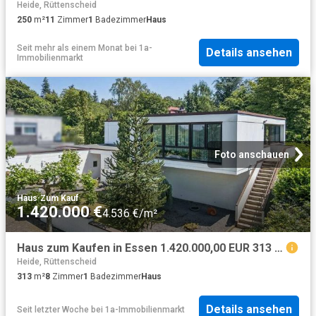
Heide, Rüttenscheid
250
m²
11
Zimmer
1
Badezimmer
Haus
Seit mehr als einem Monat
bei
1a-
Details ansehen
Immobilienmarkt
Foto anschauen
Haus
·
Zum Kauf
1.420.000 €
4.536 €/m²
Haus zum Kaufen in Essen 1.420.000,00 EUR 313 m²
Heide, Rüttenscheid
313
m²
8
Zimmer
1
Badezimmer
Haus
Details ansehen
Seit letzter Woche
bei
1a-Immobilienmarkt