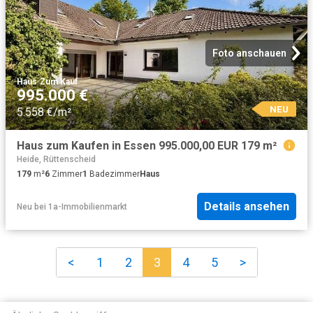
Foto anschauen
Haus
·
Zum Kauf
995.000 €
NEU
5.558 €/m²
Haus zum Kaufen in Essen 995.000,00 EUR 179 m²
Heide, Rüttenscheid
179
m²
6
Zimmer
1
Badezimmer
Haus
Details ansehen
Neu
bei
1a-Immobilienmarkt
<
1
2
3
4
5
>