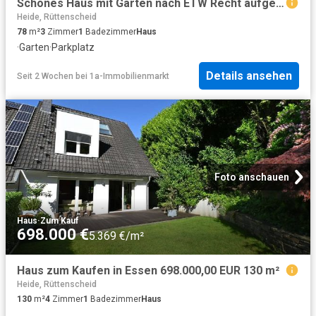
Schönes Haus mit Garten nach ETW Recht aufgeteilt zu verkaufen
Heide, Rüttenscheid
78
m²
3
Zimmer
1
Badezimmer
Haus
·
Garten
·
Parkplatz
Details ansehen
Seit 2 Wochen
bei
1a-Immobilienmarkt
Foto anschauen
Haus
·
Zum Kauf
698.000 €
5.369 €/m²
Haus zum Kaufen in Essen 698.000,00 EUR 130 m²
Heide, Rüttenscheid
130
m²
4
Zimmer
1
Badezimmer
Haus