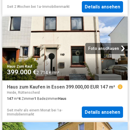
Details ansehen
Seit 2 Wochen
bei
1a-Immobilienmarkt
Foto anschauen
Haus
·
Zum Kauf
399.000 €
2.714 €/m²
Haus zum Kaufen in Essen 399.000,00 EUR 147 m²
Heide, Rüttenscheid
147
m²
4
Zimmer
1
Badezimmer
Haus
Seit mehr als einem Monat
bei
1a-
Details ansehen
Immobilienmarkt