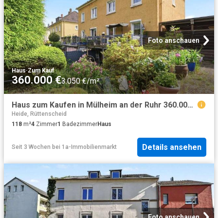
Foto anschauen
Haus
·
Zum Kauf
360.000 €
3.050 €/m²
Haus zum Kaufen in Mülheim an der Ruhr 360.000,00 EUR 118.8 m²
Heide, Rüttenscheid
118
m²
4
Zimmer
1
Badezimmer
Haus
Details ansehen
Seit 3 Wochen
bei
1a-Immobilienmarkt
Foto anschauen