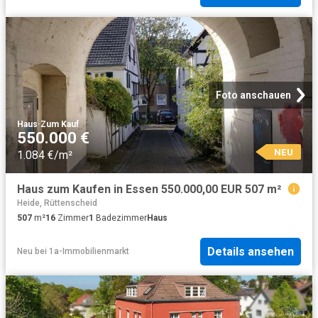
Foto anschauen
Haus
·
Zum Kauf
550.000 €
NEU
1.084 €/m²
Haus zum Kaufen in Essen 550.000,00 EUR 507 m²
Heide, Rüttenscheid
507
m²
16
Zimmer
1
Badezimmer
Haus
Details ansehen
Neu
bei
1a-Immobilienmarkt