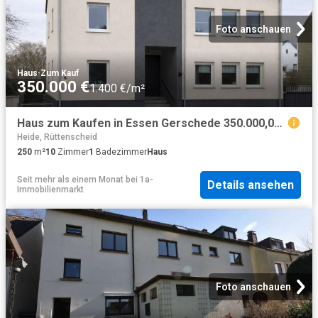
Foto anschauen
Haus
·
Zum Kauf
350.000 €
1.400 €/m²
Haus zum Kaufen in Essen Gerschede 350.000,00 EUR 250 m²
Heide, Rüttenscheid
250
m²
10
Zimmer
1
Badezimmer
Haus
Seit mehr als einem Monat
bei
1a-
Details ansehen
Immobilienmarkt
Foto anschauen