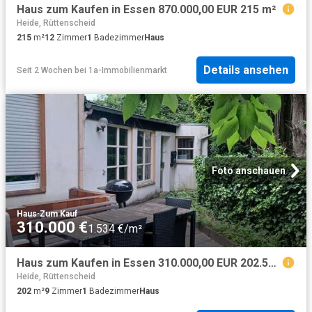
Haus zum Kaufen in Essen 870.000,00 EUR 215 m²
Heide, Rüttenscheid
215
m²
12
Zimmer
1
Badezimmer
Haus
Details ansehen
Seit 2 Wochen
bei
1a-Immobilienmarkt
Foto anschauen
Haus
·
Zum Kauf
310.000 €
1.534 €/m²
Haus zum Kaufen in Essen 310.000,00 EUR 202.51 m²
Heide, Rüttenscheid
202
m²
9
Zimmer
1
Badezimmer
Haus