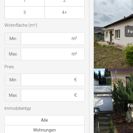
1
2
3
4+
Wohnfläche (m²)
Fo
Min
Max
Preis
Min
Max
Fo
Immobilientyp
Alle
Wohnungen