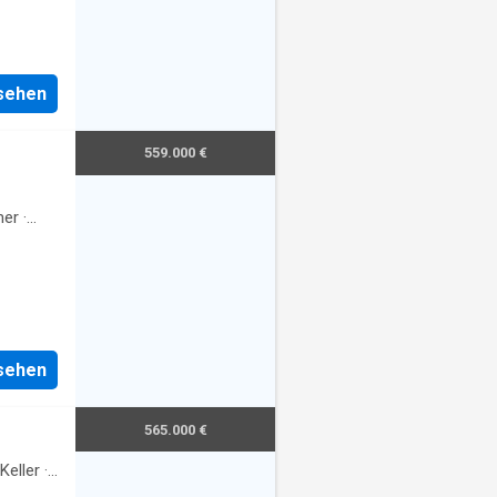
nsehen
559.000 €
er
·
nsehen
565.000 €
Keller
·