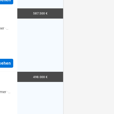
er
587.500 €
er
·
nsehen
498.000 €
mer
·