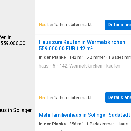
Details a
Neu
bei
1a-Immobilienmarkt
Haus zum Kaufen in Wermelskirchen
559.000,00 EUR 142 m²
In der Planke
·
142
m²
·
5
Zimmer
·
1
Badezimm
Haus
haus - 5 - 142: Wermelskirchen - kaufen
Details a
Neu
bei
1a-Immobilienmarkt
Mehrfamilienhaus in Solinger Südstadt
In der Planke
·
356
m²
·
1
Badezimmer
·
Haus
·
Parkplatz