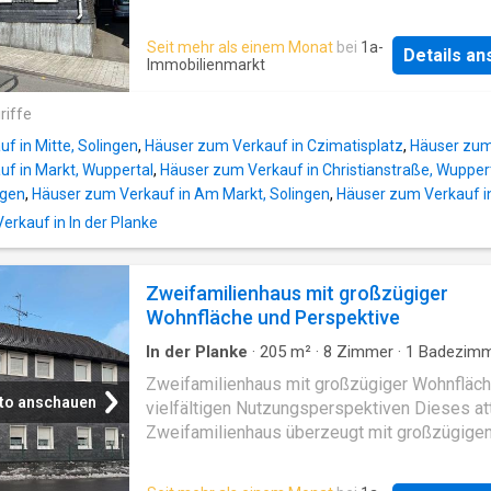
Seit mehr als einem Monat
bei
1a-
Details a
Immobilienmarkt
riffe
f in Mitte, Solingen
,
Häuser zum Verkauf in Czimatisplatz
,
Häuser zum 
f in Markt, Wuppertal
,
Häuser zum Verkauf in Christianstraße, Wupper
ngen
,
Häuser zum Verkauf in Am Markt, Solingen
,
Häuser zum Verkauf in
rkauf in In der Planke
Zweifamilienhaus mit großzügiger
Wohnfläche und Perspektive
In der Planke
·
205
m²
·
8
Zimmer
·
1
Badezimm
Haus
Zweifamilienhaus mit großzügiger Wohnfläc
to anschauen
vielfältigen Nutzungsperspektiven Dieses att
Zweifamilienhaus überzeugt mit großzügige
Platzverhältnissen, vielseitigen
Nutzungsmöglichkeiten und einem besonder