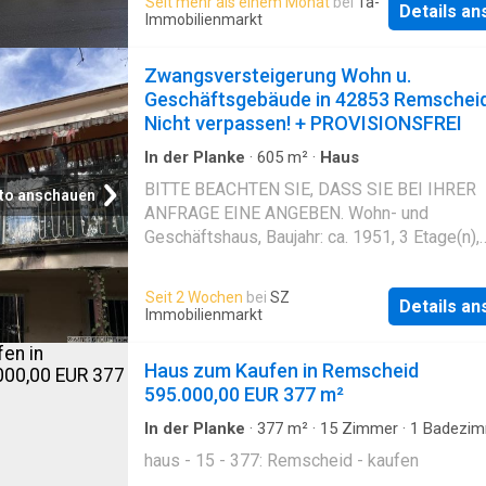
Seit mehr als einem Monat
bei
1a-
Details a
Wohncharakter. Mit einer Wohnfläche von ca.
Immobilienmarkt
auf einem 312 m² großen Grundstück bietet d
Immobilie ideale Voraussetzungen für Famili
Zwangsversteigerung Wohn u.
Mehrgenerationenwohnen oder auch die
Geschäftsgebäude in 42853 Remschei
Kombination aus Eigennutzung und Vermietu
Nicht verpassen! + PROVISIONSFREI
ausgebaute Dachgeschoss umfasst weitere 
welches jedoch baurechtlich nicht genehmigt 
In der Planke
·
605
m²
·
Haus
Dies kann mit hoher Wahrscheinlichkeit jedo
BITTE BEACHTEN SIE, DASS SIE BEI IHRER
to anschauen
genehmigt werden. Die Immobilie vereint
ANFRAGE EINE ANGEBEN. Wohn- und
großzügiges Wohnen mit einer angenehmen
Geschäftshaus, Baujahr: ca. 1951, 3 Etage(n),
Wohnatmosphäre und überzeugt durch ihren
Wohnfläche: 284m², Gewerbefläche: 353m²,
individuellen Charakter. Die Aufstockung des
Nutzfläche: 222m², vollunterkellert, Die
Seit 2 Wochen
bei
SZ
Hauses erfolgte im Jahr 1991 und schafft
Details a
Veröffentlichung erfolgt im Auftrag des mit d
Immobilienmarkt
zusätzlichen, komfortablen Wohnraum mit
Vermarktung beauftragten Maklers. Die Vermi
vielseitigen Gestaltungsmöglichkeiten. Die 
ist für Sie als Interessent provisionsfrei. Zu
Haus zum Kaufen in Remscheid
Objekt erhalten Sie kostenlos das
595.000,00 EUR 377 m²
Exposé/Gutachten
In der Planke
·
377
m²
·
15
Zimmer
·
1
Badezim
Haus
haus - 15 - 377: Remscheid - kaufen