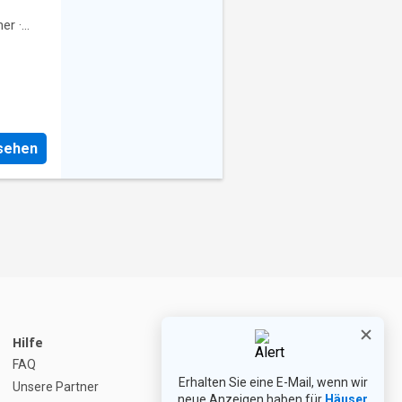
nur vier
ern
er
·
latz für
 1970
dem
rüber
uraum
pielen
nsehen
rn des
Hilfe
FAQ
Erhalten Sie eine E-Mail, wenn wir
Unsere Partner
neue Anzeigen haben für
Häuser