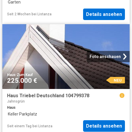
·
Garten
Details ansehen
Seit 2 Wochen
bei
Listanza
Foto anschauen
Haus
·
Zum Kauf
225.000 €
NEU
Haus Triebel Deutschland 104799378
Jahnsgrün
Haus
·
Keller
·
Parkplatz
Details ansehen
Seit einem Tag
bei
Listanza