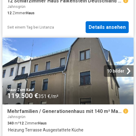
12 Schlafzimmer Haus Falkenstein Deutschland 104801002
Jahnsgrün
12
Zimmer
Haus
Details ansehen
Seit einem Tag
bei
Listanza
10 bilder
Haus
·
Zum Kauf
119.500 €
351 €/m²
Mehrfamilien / Generationenhaus mit 140 m² Maisonettewohnung
Jahnsgrün
340
m²
12
Zimmer
Haus
·
Heizung
·
Terrasse
·
Ausgestattete Küche