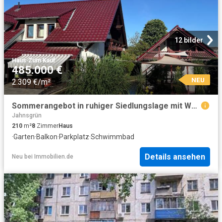
12 bilder
Haus
·
Zum Kauf
485.000 €
NEU
2.309 €/m²
Sommerangebot in ruhiger Siedlungslage mit Weitblick !
Jahnsgrün
210
m²
8
Zimmer
Haus
·
Garten
·
Balkon
·
Parkplatz
·
Schwimmbad
Details ansehen
Neu
bei
Immobilien.de