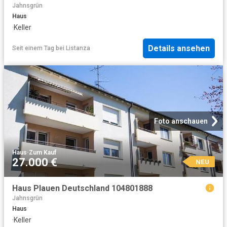
Jahnsgrün
Haus
·
Keller
Details ansehen
Seit einem Tag
bei
Listanza
Foto anschauen
Haus
·
Zum Kauf
27.000 €
NEU
Haus Plauen Deutschland 104801888
Jahnsgrün
Haus
·
Keller