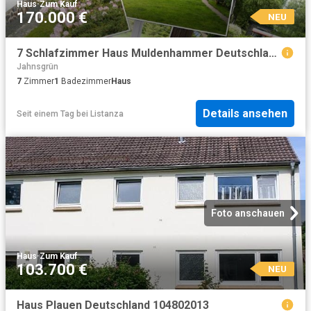
Haus
·
Zum Kauf
170.000 €
NEU
7 Schlafzimmer Haus Muldenhammer Deutschland 104805078
Jahnsgrün
7
Zimmer
1
Badezimmer
Haus
Details ansehen
Seit einem Tag
bei
Listanza
Foto anschauen
Haus
·
Zum Kauf
103.700 €
NEU
Haus Plauen Deutschland 104802013