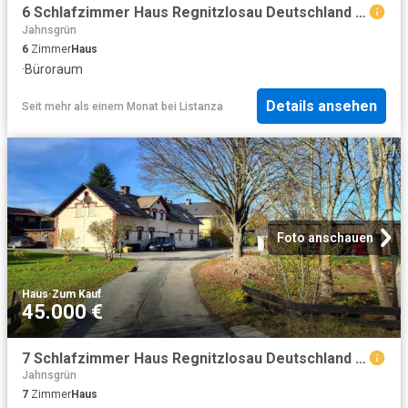
6 Schlafzimmer Haus Regnitzlosau Deutschland 99234809
Jahnsgrün
6
Zimmer
Haus
·
Büroraum
Details ansehen
Seit mehr als einem Monat
bei
Listanza
Foto anschauen
Haus
·
Zum Kauf
45.000 €
7 Schlafzimmer Haus Regnitzlosau Deutschland 104364930
Jahnsgrün
7
Zimmer
Haus