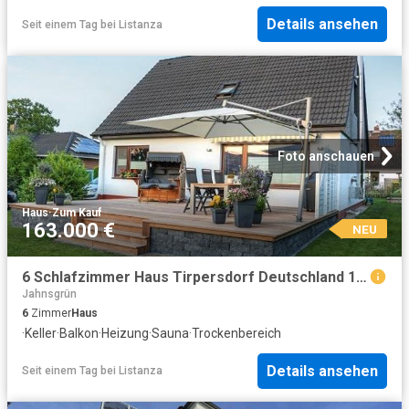
Details ansehen
Seit einem Tag
bei
Listanza
Foto anschauen
Haus
·
Zum Kauf
163.000 €
NEU
6 Schlafzimmer Haus Tirpersdorf Deutschland 104801327
Jahnsgrün
6
Zimmer
Haus
·
Keller
·
Balkon
·
Heizung
·
Sauna
·
Trockenbereich
Details ansehen
Seit einem Tag
bei
Listanza