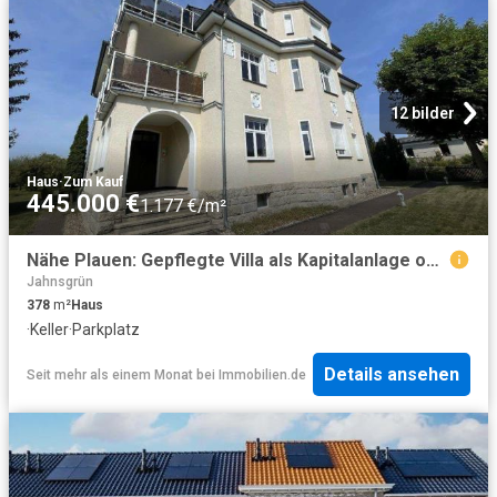
12 bilder
Haus
·
Zum Kauf
445.000 €
1.177 €/m²
Nähe Plauen: Gepflegte Villa als Kapitalanlage oder zur Eigennutzung
Jahnsgrün
378
m²
Haus
·
Keller
·
Parkplatz
Details ansehen
Seit mehr als einem Monat
bei
Immobilien.de