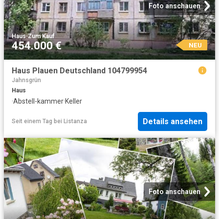
Foto anschauen
Haus
·
Zum Kauf
454.000 €
NEU
Haus Plauen Deutschland 104799954
Jahnsgrün
Haus
·
Abstell-kammer
·
Keller
Details ansehen
Seit einem Tag
bei
Listanza
Foto anschauen