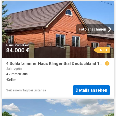
Foto anschauen
Haus
·
Zum Kauf
84.000 €
NEU
4 Schlafzimmer Haus Klingenthal Deutschland 104802306
Jahnsgrün
4
Zimmer
Haus
·
Keller
Details ansehen
Seit einem Tag
bei
Listanza