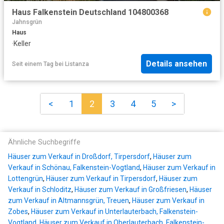
Haus Falkenstein Deutschland 104800368
Jahnsgrün
Haus
·
Keller
Details ansehen
Seit einem Tag
bei
Listanza
<
1
2
3
4
5
>
Ähnliche Suchbegriffe
Häuser zum Verkauf in Droßdorf, Tirpersdorf
,
Häuser zum
Verkauf in Schönau, Falkenstein-Vogtland
,
Häuser zum Verkauf in
Lottengrün
,
Häuser zum Verkauf in Tirpersdorf
,
Häuser zum
Verkauf in Schloditz
,
Häuser zum Verkauf in Großfriesen
,
Häuser
zum Verkauf in Altmannsgrün, Treuen
,
Häuser zum Verkauf in
Zobes
,
Häuser zum Verkauf in Unterlauterbach, Falkenstein-
Vogtland
,
Häuser zum Verkauf in Oberlauterbach, Falkenstein-