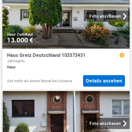
Foto anschauen
Haus
·
Zum Kauf
13.000 €
Haus Greiz Deutschland 103373431
Jahnsgrün
Haus
Details ansehen
Seit mehr als einem Monat
bei
Listanza
Foto anschauen