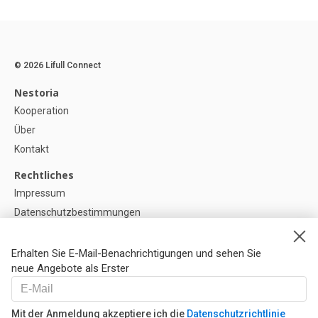
© 2026 Lifull Connect
Nestoria
Kooperation
Über
Kontakt
Rechtliches
Impressum
Datenschutzbestimmungen
Politik zur Verwendung von Cookies
Cookie-Einstellunge
Erhalten Sie E-Mail-Benachrichtigungen und sehen Sie
neue Angebote als Erster
Hilfe
FAQ
Mit der Anmeldung akzeptiere ich die
Datenschutzrichtlinie
Unsere Partner