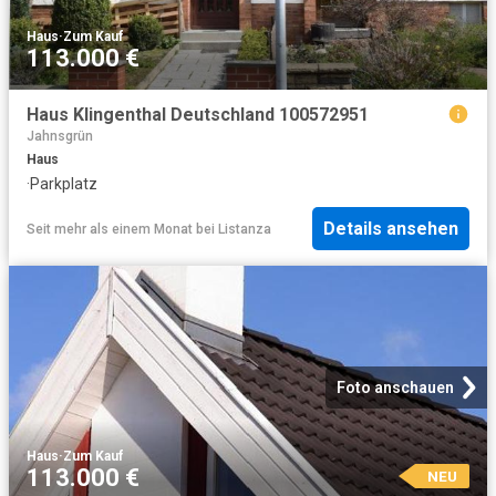
Haus
·
Zum Kauf
113.000 €
Haus Klingenthal Deutschland 100572951
Jahnsgrün
Haus
·
Parkplatz
Details ansehen
Seit mehr als einem Monat
bei
Listanza
Foto anschauen
Haus
·
Zum Kauf
113.000 €
NEU