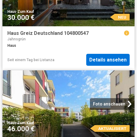
Haus
·
Zum Kauf
30.000 €
NEU
Haus Greiz Deutschland 104800547
Jahnsgrün
Haus
Details ansehen
Seit einem Tag
bei
Listanza
Foto anschauen
Haus
·
Zum Kauf
46.000 €
AKTUALISIERT