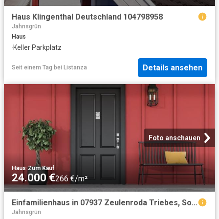
Haus Klingenthal Deutschland 104798958
Jahnsgrün
Haus
·
Keller
·
Parkplatz
Details ansehen
Seit einem Tag
bei
Listanza
Foto anschauen
Haus
·
Zum Kauf
24.000 €
266 €/m²
Einfamilienhaus in 07937 Zeulenroda Triebes, Sommerseite
Jahnsgrün