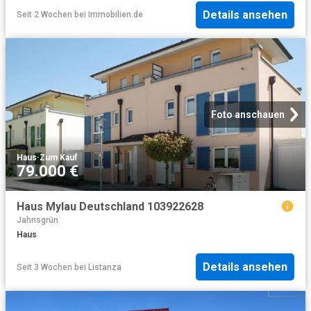
Details ansehen
Seit 2 Wochen
bei
Immobilien.de
Foto anschauen
Haus
·
Zum Kauf
79.000 €
Haus Mylau Deutschland 103922628
Jahnsgrün
Haus
Details ansehen
Seit 3 Wochen
bei
Listanza