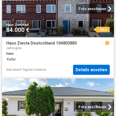
Foto anschauen
Haus
·
Zum Kauf
84.000 €
NEU
Haus Zwota Deutschland 104803883
Jahnsgrün
Haus
·
Keller
Details ansehen
Seit einem Tag
bei
Listanza
Foto anschauen