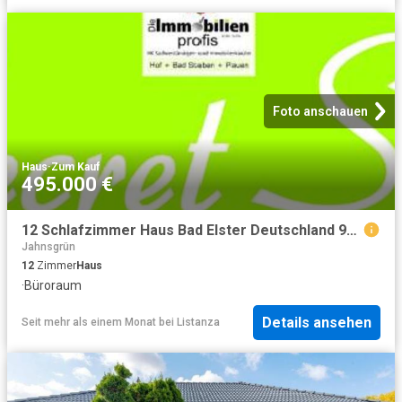
Foto anschauen
Haus
·
Zum Kauf
495.000 €
12 Schlafzimmer Haus Bad Elster Deutschland 99234856
Jahnsgrün
12
Zimmer
Haus
·
Büroraum
Details ansehen
Seit mehr als einem Monat
bei
Listanza