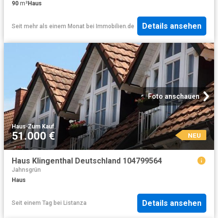
90
m²
Haus
Details ansehen
Seit mehr als einem Monat
bei
Immobilien.de
Foto anschauen
Haus
·
Zum Kauf
51.000 €
NEU
Haus Klingenthal Deutschland 104799564
Jahnsgrün
Haus
Details ansehen
Seit einem Tag
bei
Listanza