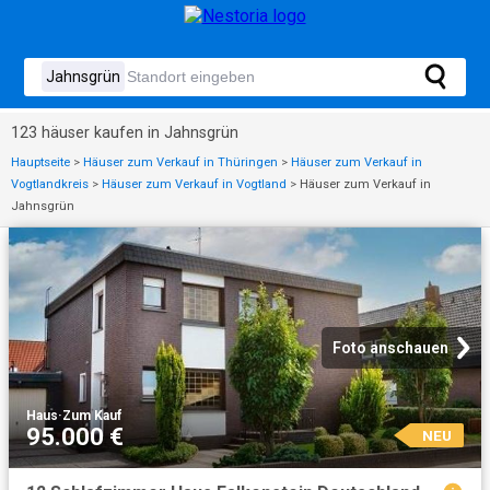
123 häuser kaufen in Jahnsgrün
Hauptseite
>
Häuser zum Verkauf in Thüringen
>
Häuser zum Verkauf in
Vogtlandkreis
>
Häuser zum Verkauf in Vogtland
>
Häuser zum Verkauf in
Jahnsgrün
Foto anschauen
Haus
·
Zum Kauf
95.000 €
NEU