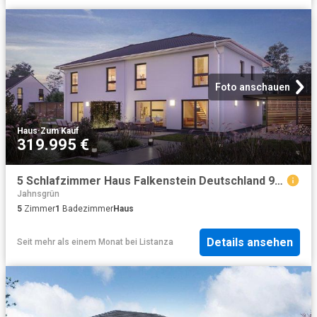
Foto anschauen
Haus
·
Zum Kauf
319.995 €
5 Schlafzimmer Haus Falkenstein Deutschland 98793667
Jahnsgrün
5
Zimmer
1
Badezimmer
Haus
Details ansehen
Seit mehr als einem Monat
bei
Listanza