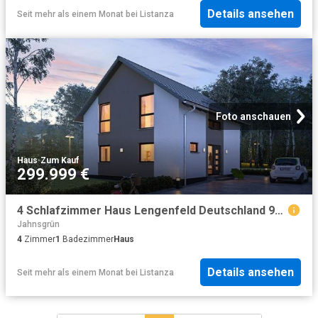
Details ansehen
Seit mehr als einem Monat
bei
Listanza
Foto anschauen
Haus
·
Zum Kauf
299.999 €
4 Schlafzimmer Haus Lengenfeld Deutschland 98793723
Jahnsgrün
4
Zimmer
1
Badezimmer
Haus
Details ansehen
Seit mehr als einem Monat
bei
Listanza