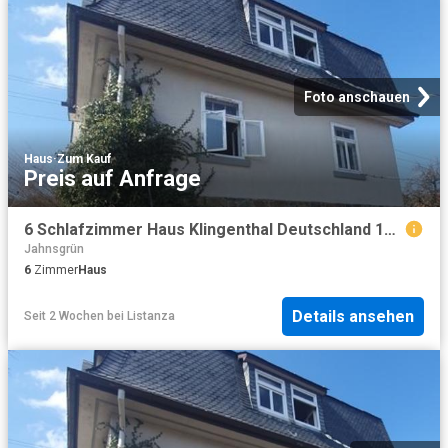
Foto anschauen
Haus
·
Zum Kauf
Preis auf Anfrage
6 Schlafzimmer Haus Klingenthal Deutschland 104226136
Jahnsgrün
6
Zimmer
Haus
Details ansehen
Seit 2 Wochen
bei
Listanza