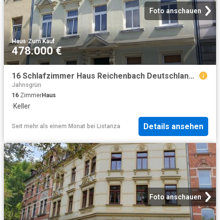
Foto anschauen
Haus
·
Zum Kauf
478.000 €
16 Schlafzimmer Haus Reichenbach Deutschland 103323996
Jahnsgrün
16
Zimmer
Haus
·
Keller
Details ansehen
Seit mehr als einem Monat
bei
Listanza
Foto anschauen