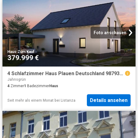
Foto anschauen
Haus
·
Zum Kauf
379.999 €
4 Schlafzimmer Haus Plauen Deutschland 98793603
Jahnsgrün
4
Zimmer
1
Badezimmer
Haus
Details ansehen
Seit mehr als einem Monat
bei
Listanza