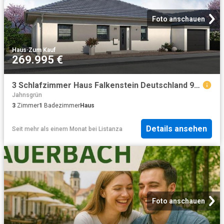
Foto anschauen
Haus
·
Zum Kauf
269.995 €
3 Schlafzimmer Haus Falkenstein Deutschland 98793664
Jahnsgrün
3
Zimmer
1
Badezimmer
Haus
Details ansehen
Seit mehr als einem Monat
bei
Listanza
Foto anschauen