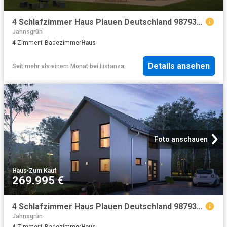
4 Schlafzimmer Haus Plauen Deutschland 98793613
Jahnsgrün
4
Zimmer
1
Badezimmer
Haus
Details ansehen
Seit mehr als einem Monat
bei
Listanza
Foto anschauen
Haus
·
Zum Kauf
269.995 €
4 Schlafzimmer Haus Plauen Deutschland 98793609
Jahnsgrün
4
Zimmer
1
Badezimmer
Haus