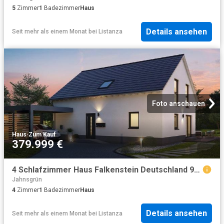
5
Zimmer
1
Badezimmer
Haus
Details ansehen
Seit mehr als einem Monat
bei
Listanza
Foto anschauen
Haus
·
Zum Kauf
379.999 €
4 Schlafzimmer Haus Falkenstein Deutschland 98793670
Jahnsgrün
4
Zimmer
1
Badezimmer
Haus
Details ansehen
Seit mehr als einem Monat
bei
Listanza