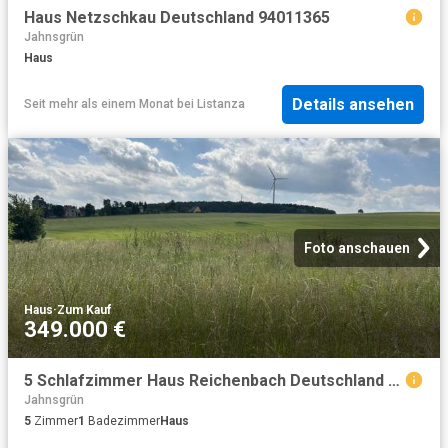
Haus Netzschkau Deutschland 94011365
Jahnsgrün
Haus
Details ansehen
Seit mehr als einem Monat
bei
Listanza
Foto anschauen
Haus
·
Zum Kauf
349.000 €
5 Schlafzimmer Haus Reichenbach Deutschland 98793783
Jahnsgrün
5
Zimmer
1
Badezimmer
Haus