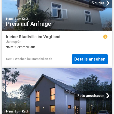
5 bilder
Haus
·
Zum Kauf
Preis auf Anfrage
kleine Stadtvilla im Vogtland
Jahnsgrün
95
m²
6
Zimmer
Haus
Details ansehen
Seit 2 Wochen
bei
Immobilien.de
Foto anschauen
Haus
·
Zum Kauf