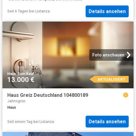
Details ansehen
Seit 6 Tagen
bei
Listanza
Foto anschauen
Haus
·
Zum Kauf
13.000 €
AKTUALISIERT
Haus Greiz Deutschland 104800189
Jahnsgrün
Haus
Details ansehen
Seit einem Tag
bei
Listanza