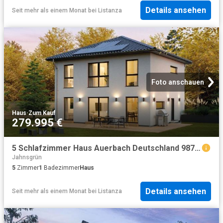
Details ansehen
Seit mehr als einem Monat
bei
Listanza
Foto anschauen
Haus
·
Zum Kauf
279.995 €
5 Schlafzimmer Haus Auerbach Deutschland 98793700
Jahnsgrün
5
Zimmer
1
Badezimmer
Haus
Details ansehen
Seit mehr als einem Monat
bei
Listanza