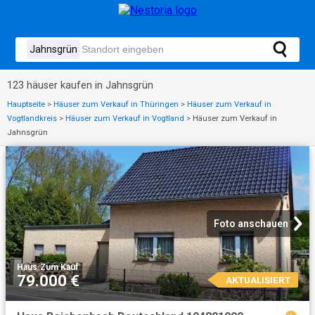
123 häuser kaufen in Jahnsgrün
Hauptseite
>
Häuser zum Verkauf in Thüringen
>
Häuser zum Verkauf in
Vogtlandkreis
>
Häuser zum Verkauf in Vogtland
>
Häuser zum Verkauf in
Jahnsgrün
Foto anschauen
Haus
·
Zum Kauf
79.000 €
AKTUALISIERT