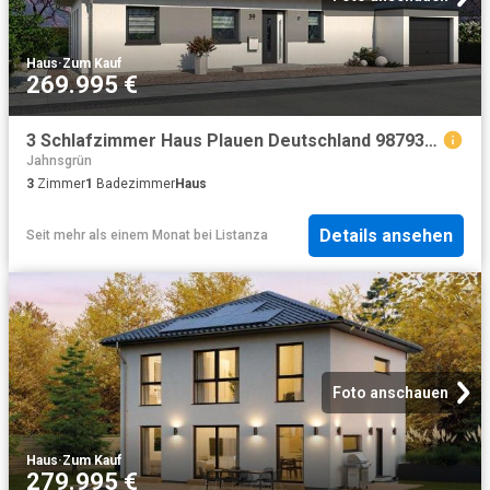
Haus
·
Zum Kauf
269.995 €
3 Schlafzimmer Haus Plauen Deutschland 98793616
Jahnsgrün
3
Zimmer
1
Badezimmer
Haus
Details ansehen
Seit mehr als einem Monat
bei
Listanza
Foto anschauen
Haus
·
Zum Kauf
279.995 €