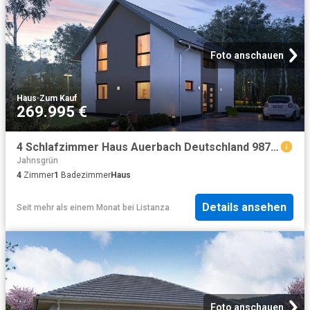
Foto anschauen
Haus
·
Zum Kauf
269.995 €
4 Schlafzimmer Haus Auerbach Deutschland 98793697
Jahnsgrün
4
Zimmer
1
Badezimmer
Haus
Details ansehen
Seit mehr als einem Monat
bei
Listanza
Foto anschauen