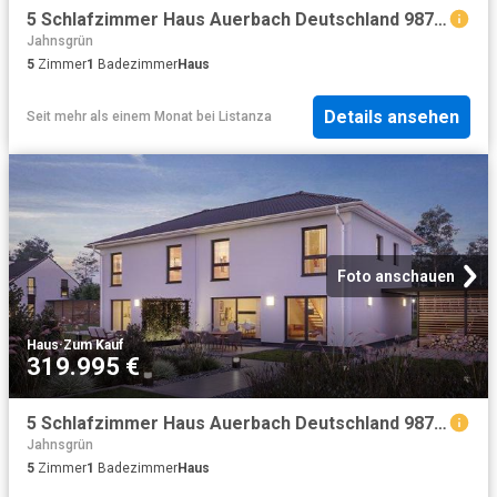
5 Schlafzimmer Haus Auerbach Deutschland 98793707
Jahnsgrün
5
Zimmer
1
Badezimmer
Haus
Details ansehen
Seit mehr als einem Monat
bei
Listanza
Foto anschauen
Haus
·
Zum Kauf
319.995 €
5 Schlafzimmer Haus Auerbach Deutschland 98793704
Jahnsgrün
5
Zimmer
1
Badezimmer
Haus