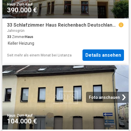
Haus
·
Zum Kauf
390.000 €
33 Schlafzimmer Haus Reichenbach Deutschland 103323992
Jahnsgrün
33
Zimmer
Haus
·
Keller
·
Heizung
Details ansehen
Seit mehr als einem Monat
bei
Listanza
Foto anschauen
Haus
·
Zum Kauf
104.000 €