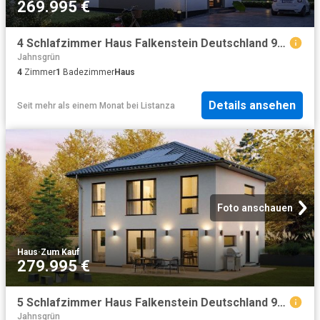
269.995 €
4 Schlafzimmer Haus Falkenstein Deutschland 98793676
Jahnsgrün
4
Zimmer
1
Badezimmer
Haus
Details ansehen
Seit mehr als einem Monat
bei
Listanza
Foto anschauen
Haus
·
Zum Kauf
279.995 €
5 Schlafzimmer Haus Falkenstein Deutschland 98793673
Jahnsgrün