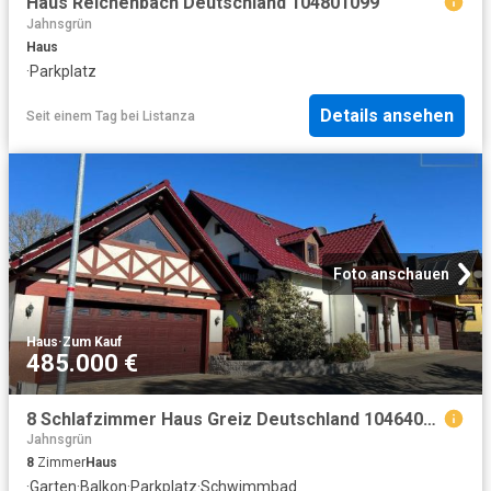
Haus Reichenbach Deutschland 104801099
Jahnsgrün
Haus
·
Parkplatz
Details ansehen
Seit einem Tag
bei
Listanza
Foto anschauen
Haus
·
Zum Kauf
485.000 €
8 Schlafzimmer Haus Greiz Deutschland 104640490
Jahnsgrün
8
Zimmer
Haus
·
Garten
·
Balkon
·
Parkplatz
·
Schwimmbad