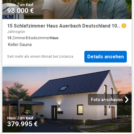
Haus
·
Zum Kauf
98.000 €
15 Schlafzimmer Haus Auerbach Deutschland 100313905
Jahnsgrün
15
Zimmer
3
Badezimmer
Haus
·
Keller
·
Sauna
Details ansehen
Seit mehr als einem Monat
bei
Listanza
Foto anschauen
Haus
·
Zum Kauf
379.995 €