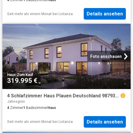
Details ansehen
Seit mehr als einem Monat
bei
Listanza
Foto anschauen
Haus
·
Zum Kauf
319.995 €
4 Schlafzimmer Haus Plauen Deutschland 98793606
Jahnsgrün
4
Zimmer
1
Badezimmer
Haus
Details ansehen
Seit mehr als einem Monat
bei
Listanza