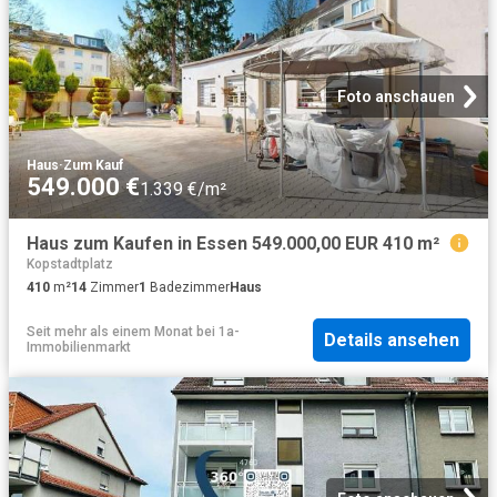
Foto anschauen
Haus
·
Zum Kauf
549.000 €
1.339 €/m²
Haus zum Kaufen in Essen 549.000,00 EUR 410 m²
Kopstadtplatz
410
m²
14
Zimmer
1
Badezimmer
Haus
Seit mehr als einem Monat
bei
1a-
Details ansehen
Immobilienmarkt