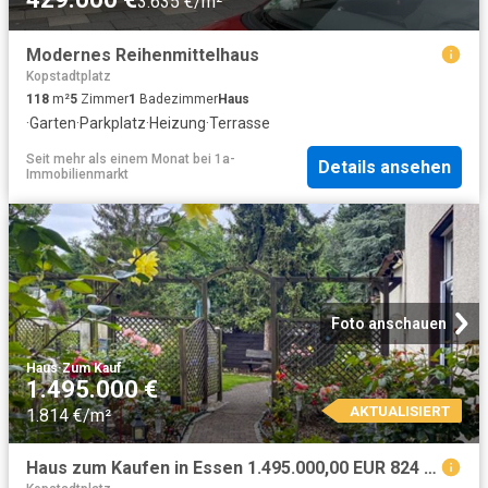
3.635 €/m²
Modernes Reihenmittelhaus
Kopstadtplatz
118
m²
5
Zimmer
1
Badezimmer
Haus
·
Garten
·
Parkplatz
·
Heizung
·
Terrasse
Seit mehr als einem Monat
bei
1a-
Details ansehen
Immobilienmarkt
Foto anschauen
Haus
·
Zum Kauf
1.495.000 €
AKTUALISIERT
1.814 €/m²
Haus zum Kaufen in Essen 1.495.000,00 EUR 824 m²