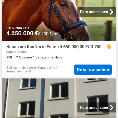
Foto anschauen
Haus
·
Zum Kauf
4.650.000 €
6.200 €/m²
Haus zum Kaufen in Essen 4.650.000,00 EUR 750 m²
Kopstadtplatz
750
m²
10
Zimmer
1
Badezimmer
Haus
Seit mehr als einem Monat
bei
1a-
Details ansehen
Immobilienmarkt
Foto anschauen