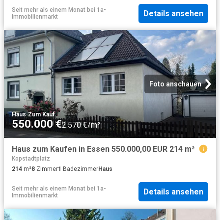
Seit mehr als einem Monat
bei
1a-
Details ansehen
Immobilienmarkt
Foto anschauen
Haus
·
Zum Kauf
550.000 €
2.570 €/m²
Haus zum Kaufen in Essen 550.000,00 EUR 214 m²
Kopstadtplatz
214
m²
8
Zimmer
1
Badezimmer
Haus
Seit mehr als einem Monat
bei
1a-
Details ansehen
Immobilienmarkt