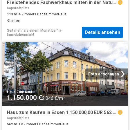
Freistehendes Fachwerkhaus mitten in der Natur im Essener Süden
Kopstadtplatz
113
m²
4
Zimmer
1
Badezimmer
Haus
·
Garten
Seit mehr als einem Monat
bei
1a-
Details ansehen
Immobilienmarkt
Foto anschauen
Haus
·
Zum Kauf
1.150.000 €
2.046 €/m²
Haus zum Kaufen in Essen 1.150.000,00 EUR 562 m²
Kopstadtplatz
562
m²
19
Zimmer
1
Badezimmer
Haus