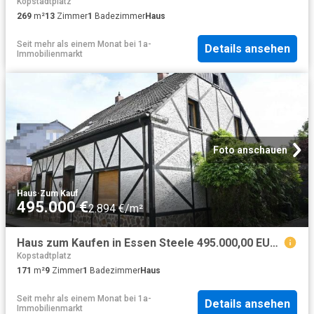
Kopstadtplatz
269
m²
13
Zimmer
1
Badezimmer
Haus
Seit mehr als einem Monat
bei
1a-
Details ansehen
Immobilienmarkt
Foto anschauen
Haus
·
Zum Kauf
495.000 €
2.894 €/m²
Haus zum Kaufen in Essen Steele 495.000,00 EUR 171 m²
Kopstadtplatz
171
m²
9
Zimmer
1
Badezimmer
Haus
Seit mehr als einem Monat
bei
1a-
Details ansehen
Immobilienmarkt