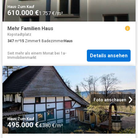
Haus
·
Zum Kauf
610.000 €
1.757 €/m²
Mehr Familien Haus
Kopstadtplatz
347
m²
15
Zimmer
1
Badezimmer
Haus
Seit mehr als einem Monat
bei
1a-
Details ansehen
Immobilienmarkt
Foto anschauen
Haus
·
Zum Kauf
495.000 €
4.380 €/m²