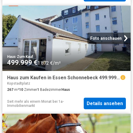
Foto anschauen
Haus
·
Zum Kauf
499.999 €
1.872 €/m²
Haus zum Kaufen in Essen Schonnebeck 499.999,00 EUR 267 m²
Kopstadtplatz
267
m²
10
Zimmer
1
Badezimmer
Haus
Seit mehr als einem Monat
bei
1a-
Details ansehen
Immobilienmarkt