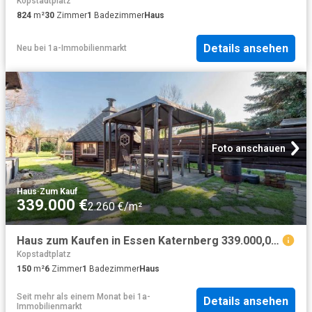
Kopstadtplatz
824
m²
30
Zimmer
1
Badezimmer
Haus
Details ansehen
Neu
bei
1a-Immobilienmarkt
Foto anschauen
Haus
·
Zum Kauf
339.000 €
2.260 €/m²
Haus zum Kaufen in Essen Katernberg 339.000,00 EUR 150 m²
Kopstadtplatz
150
m²
6
Zimmer
1
Badezimmer
Haus
Seit mehr als einem Monat
bei
1a-
Details ansehen
Immobilienmarkt