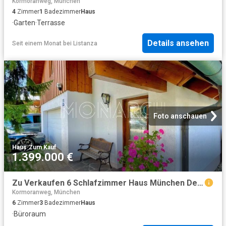
Kormoranweg, München
4
Zimmer
1
Badezimmer
Haus
·
Garten
·
Terrasse
Details ansehen
Seit einem Monat
bei
Listanza
Foto anschauen
Haus
·
Zum Kauf
1.399.000 €
Zu Verkaufen 6 Schlafzimmer Haus München Deutschland DS95086105
Kormoranweg, München
6
Zimmer
3
Badezimmer
Haus
·
Büroraum