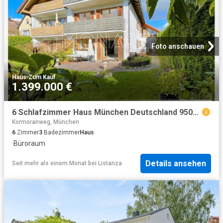
Foto anschauen
Haus
·
Zum Kauf
1.399.000 €
6 Schlafzimmer Haus München Deutschland 95086105
Kormoranweg, München
6
Zimmer
3
Badezimmer
Haus
·
Büroraum
Details ansehen
Seit mehr als einem Monat
bei
Listanza