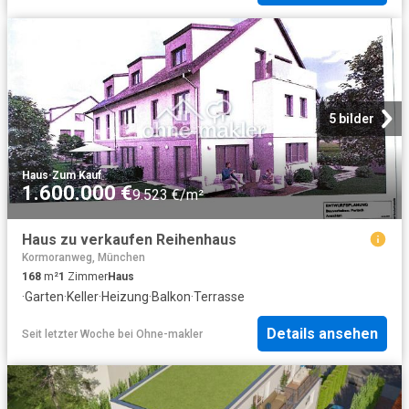
5 bilder
Haus
·
Zum Kauf
1.600.000 €
9.523 €/m²
Haus zu verkaufen Reihenhaus
Kormoranweg, München
168
m²
1
Zimmer
Haus
·
Garten
·
Keller
·
Heizung
·
Balkon
·
Terrasse
Details ansehen
Seit letzter Woche
bei
Ohne-makler