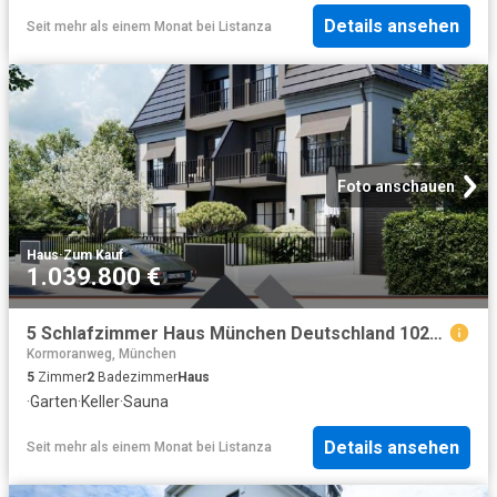
Details ansehen
Seit mehr als einem Monat
bei
Listanza
Foto anschauen
Haus
·
Zum Kauf
1.039.800 €
5 Schlafzimmer Haus München Deutschland 102579993
Kormoranweg, München
5
Zimmer
2
Badezimmer
Haus
·
Garten
·
Keller
·
Sauna
Details ansehen
Seit mehr als einem Monat
bei
Listanza