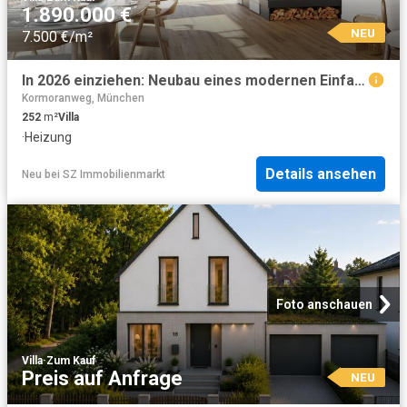
1.890.000 €
NEU
7.500 €/m²
In 2026 einziehen: Neubau eines modernen Einfamilienhauses in ruhiger Umgebung!
Kormoranweg, München
252
m²
Villa
·
Heizung
Details ansehen
Neu
bei
SZ Immobilienmarkt
Foto anschauen
Villa
·
Zum Kauf
Preis auf Anfrage
NEU