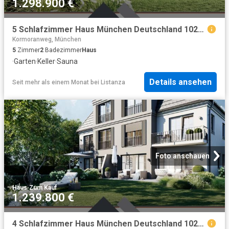
1.298.900 €
5 Schlafzimmer Haus München Deutschland 102579997
Kormoranweg, München
5
Zimmer
2
Badezimmer
Haus
·
Garten
·
Keller
·
Sauna
Details ansehen
Seit mehr als einem Monat
bei
Listanza
Foto anschauen
Haus
·
Zum Kauf
1.239.800 €
4 Schlafzimmer Haus München Deutschland 102579995