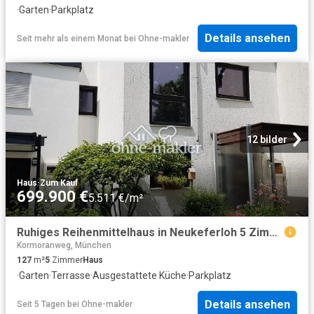
·
Garten
·
Parkplatz
Details ansehen
Seit mehr als einem Monat
bei
Ohne-makler
12 bilder
Haus
·
Zum Kauf
699.900 €
5.511 €/m²
Ruhiges Reihenmittelhaus in Neukeferloh 5 Zimmer + Hobbyraum + Garage
Kormoranweg, München
127
m²
5
Zimmer
Haus
·
Garten
·
Terrasse
·
Ausgestattete Küche
·
Parkplatz
Details ansehen
Seit 5 Tagen
bei
Ohne-makler