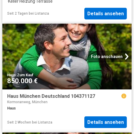
·
Keller
·
Heizung
·
Terrasse
Details ansehen
Seit 2 Tagen
bei
Listanza
Foto anschauen
Haus
·
Zum Kauf
850.000 €
Haus München Deutschland 104371127
Kormoranweg, München
Haus
Details ansehen
Seit 2 Wochen
bei
Listanza