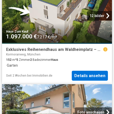
12 bilder
Haus
·
Zum Kauf
1.097.000 €
7.217 €/m²
Exklusives Reihenendhaus am Waldheimplatz – Maximales Raumangebot in München Waldperlach
Kormoranweg, München
152
m²
5
Zimmer
2
Badezimmer
Haus
·
Garten
Details ansehen
Seit 2 Wochen
bei
Immobilien.de
Foto anschauen