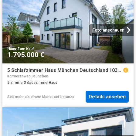
Foto anschauen
Haus
·
Zum Kauf
1.795.000 €
5 Schlafzimmer Haus München Deutschland 103092461
Kormoranweg, München
5
Zimmer
3
Badezimmer
Haus
Details ansehen
Seit mehr als einem Monat
bei
Listanza