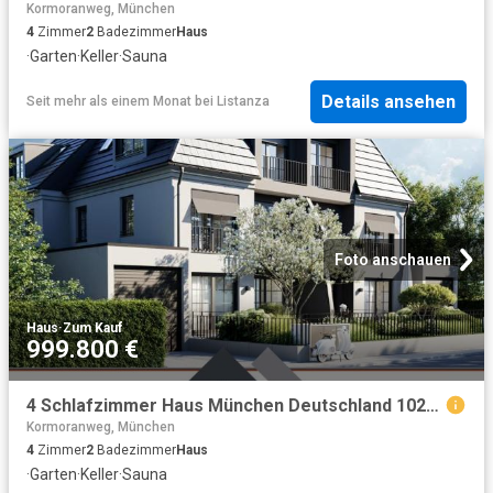
Kormoranweg, München
4
Zimmer
2
Badezimmer
Haus
·
Garten
·
Keller
·
Sauna
Details ansehen
Seit mehr als einem Monat
bei
Listanza
Foto anschauen
Haus
·
Zum Kauf
999.800 €
4 Schlafzimmer Haus München Deutschland 102579994
Kormoranweg, München
4
Zimmer
2
Badezimmer
Haus
·
Garten
·
Keller
·
Sauna