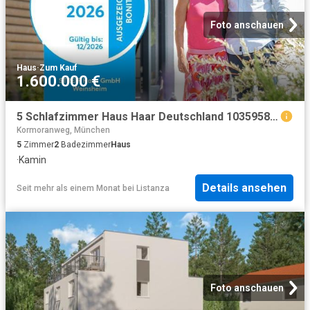
Foto anschauen
Haus
·
Zum Kauf
1.600.000 €
5 Schlafzimmer Haus Haar Deutschland 103595828
Kormoranweg, München
5
Zimmer
2
Badezimmer
Haus
·
Kamin
Details ansehen
Seit mehr als einem Monat
bei
Listanza
Foto anschauen