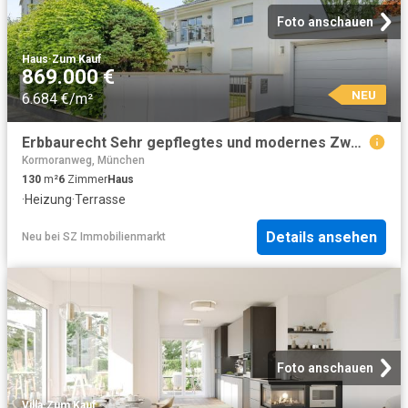
Foto anschauen
Haus
·
Zum Kauf
869.000 €
NEU
6.684 €/m²
Erbbaurecht Sehr gepflegtes und modernes Zweifamilienhaus
Kormoranweg, München
130
m²
6
Zimmer
Haus
·
Heizung
·
Terrasse
Details ansehen
Neu
bei
SZ Immobilienmarkt
Foto anschauen
Villa
·
Zum Kauf