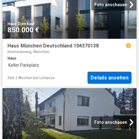
Foto anschauen
Haus
·
Zum Kauf
850.000 €
Haus München Deutschland 104370138
Kormoranweg, München
Haus
·
Keller
·
Parkplatz
Details ansehen
Seit 2 Wochen
bei
Listanza
Foto anschauen