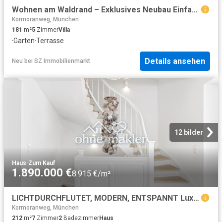
Wohnen am Waldrand – Exklusives Neubau Einfamilienhaus in Münchens begehrtester Naturlage
Kormoranweg, München
181
m²
5
Zimmer
Villa
·
Garten
·
Terrasse
Details ansehen
Neu
bei
SZ Immobilienmarkt
12 bilder
Haus
·
Zum Kauf
1.890.000 €
8.915 €/m²
LICHTDURCHFLUTET, MODERN, ENTSPANNT Luxuriöse Doppelhaushälfte Energieeffizienz A
Kormoranweg, München
212
m²
7
Zimmer
2
Badezimmer
Haus