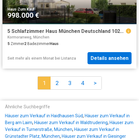
Haus
·
Zum Kauf
998.000 €
5 Schlafzimmer Haus München Deutschland 102087440
Kormoranweg, München
5
Zimmer
2
Badezimmer
Haus
Details ansehen
Seit mehr als einem Monat
bei
Listanza
1
2
3
4
>
Ähnliche Suchbegriffe
Häuser zum Verkauf in Haidhausen Süd
,
Häuser zum Verkauf in
Berg am Laim
,
Häuser zum Verkauf in Waldtrudering
,
Häuser zum
Verkauf in Turnerstraße, München
,
Häuser zum Verkauf in
Grünstadter Platz, München
,
Häuser zum Verkauf in Giesinger