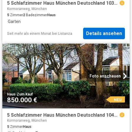
5 Schlafzimmer Haus München Deutschland 103655066
Kormoranweg, München
5
Zimmer
2
Badezimmer
Haus
·
Garten
Details ansehen
Seit mehr als einem Monat
bei
Listanza
Foto anschauen
Haus
·
Zum Kauf
850.000 €
NEU
5 Schlafzimmer Haus München Deutschland 104801702
Kormoranweg, München
5
Zimmer
Haus