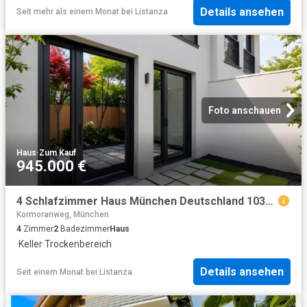
Details ansehen
Seit mehr als einem Monat
bei
Listanza
Foto anschauen
Haus
·
Zum Kauf
945.000 €
4 Schlafzimmer Haus München Deutschland 103843614
Kormoranweg, München
4
Zimmer
2
Badezimmer
Haus
·
Keller
·
Trockenbereich
Details ansehen
Seit einem Monat
bei
Listanza