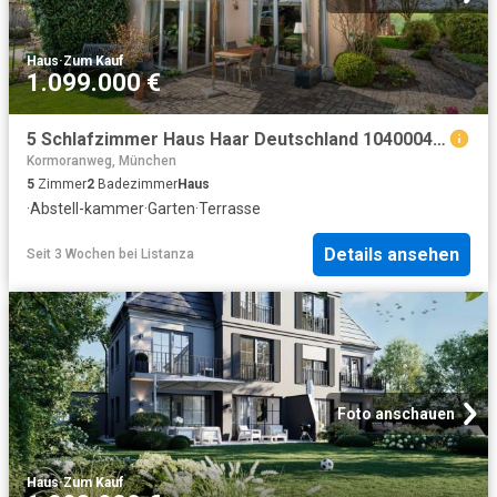
Haus
·
Zum Kauf
1.099.000 €
5 Schlafzimmer Haus Haar Deutschland 104000486
Kormoranweg, München
5
Zimmer
2
Badezimmer
Haus
·
Abstell-kammer
·
Garten
·
Terrasse
Details ansehen
Seit 3 Wochen
bei
Listanza
Foto anschauen
Haus
·
Zum Kauf