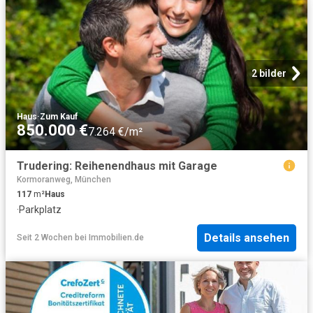
2 bilder
Haus
·
Zum Kauf
850.000 €
7.264 €/m²
Trudering: Reihenendhaus mit Garage
Kormoranweg, München
117
m²
Haus
·
Parkplatz
Details ansehen
Seit 2 Wochen
bei
Immobilien.de