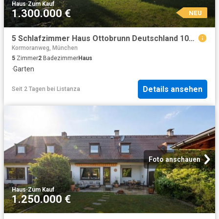
Haus
·
Zum Kauf
1.300.000 €
NEU
5 Schlafzimmer Haus Ottobrunn Deutschland 104804548
Kormoranweg, München
5
Zimmer
2
Badezimmer
Haus
·
Garten
Details ansehen
Seit 2 Tagen
bei
Listanza
Foto anschauen
Haus
·
Zum Kauf
1.250.000 €