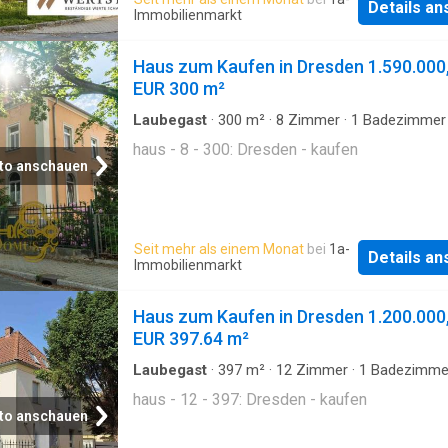
Details a
Immobilienmarkt
Haus zum Kaufen in Dresden 1.590.000
EUR 300 m²
Laubegast
·
300
m²
·
8
Zimmer
·
1
Badezimmer
haus - 8 - 300: Dresden - kaufen
to anschauen
Seit mehr als einem Monat
bei
1a-
Details a
Immobilienmarkt
Haus zum Kaufen in Dresden 1.200.000
EUR 397.64 m²
Laubegast
·
397
m²
·
12
Zimmer
·
1
Badezimme
haus - 12 - 397: Dresden - kaufen
to anschauen