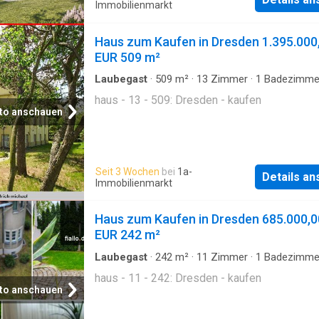
Immobilienmarkt
Haus zum Kaufen in Dresden 1.395.000
EUR 509 m²
Laubegast
·
509
m²
·
13
Zimmer
·
1
Badezimme
haus - 13 - 509: Dresden - kaufen
to anschauen
Seit 3 Wochen
bei
1a-
Details a
Immobilienmarkt
Haus zum Kaufen in Dresden 685.000,0
EUR 242 m²
Laubegast
·
242
m²
·
11
Zimmer
·
1
Badezimme
haus - 11 - 242: Dresden - kaufen
to anschauen