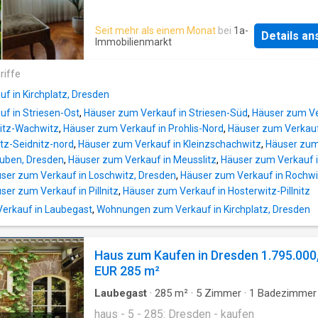
Seit mehr als einem Monat
bei
1a-
Details a
Immobilienmarkt
riffe
f in Kirchplatz, Dresden
f in Striesen-Ost
,
Häuser zum Verkauf in Striesen-Süd
,
Häuser zum Ve
witz-Wachwitz
,
Häuser zum Verkauf in Prohlis-Nord
,
Häuser zum Verkauf
itz-Seidnitz-nord
,
Häuser zum Verkauf in Kleinzschachwitz
,
Häuser zum 
euben, Dresden
,
Häuser zum Verkauf in Meusslitz
,
Häuser zum Verkauf 
ser zum Verkauf in Loschwitz, Dresden
,
Häuser zum Verkauf in Rochwi
ser zum Verkauf in Pillnitz
,
Häuser zum Verkauf in Hosterwitz-Pillnitz
rkauf in Laubegast
,
Wohnungen zum Verkauf in Kirchplatz, Dresden
Haus zum Kaufen in Dresden 1.795.000
EUR 285 m²
Laubegast
·
285
m²
·
5
Zimmer
·
1
Badezimmer
haus - 5 - 285: Dresden - kaufen