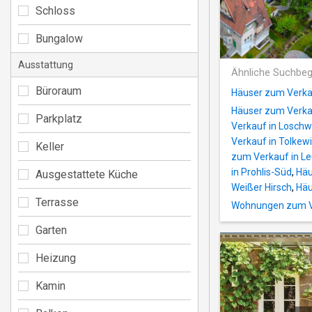
Schloss
Bungalow
Ausstattung
Ähnliche Suchbeg
Büroraum
Häuser zum Verkau
Häuser zum Verkau
Parkplatz
Verkauf in Losch
Verkauf in Tolkew
Keller
zum Verkauf in L
in Prohlis-Süd
,
Häu
Ausgestattete Küche
Weißer Hirsch
,
Häu
Terrasse
Wohnungen zum Ve
Garten
Heizung
Kamin