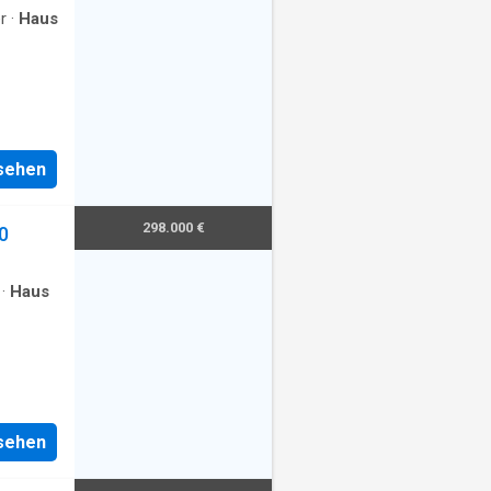
r
·
Haus
nsehen
298.000 €
0
·
Haus
nsehen