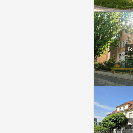
Fo
Fo