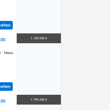
nsehen
1.100.000 €
,00
r
·
Haus
nsehen
1.795.000 €
,00