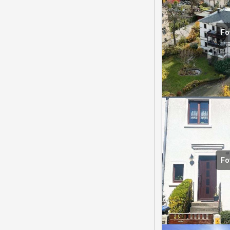
Fo
Fo