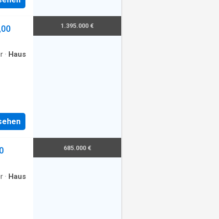
1.395.000 €
,00
r
·
Haus
nsehen
685.000 €
0
r
·
Haus