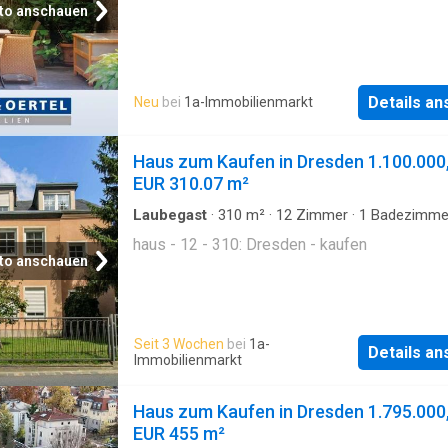
to anschauen
Details a
Neu
bei
1a-Immobilienmarkt
Haus zum Kaufen in Dresden 1.100.000
EUR 310.07 m²
Laubegast
·
310
m²
·
12
Zimmer
·
1
Badezimme
haus - 12 - 310: Dresden - kaufen
to anschauen
Seit 3 Wochen
bei
1a-
Details a
Immobilienmarkt
Haus zum Kaufen in Dresden 1.795.000
EUR 455 m²