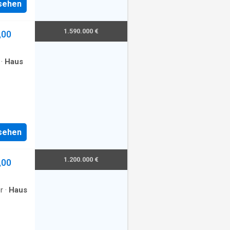
nsehen
1.590.000 €
,00
·
Haus
nsehen
1.200.000 €
,00
r
·
Haus