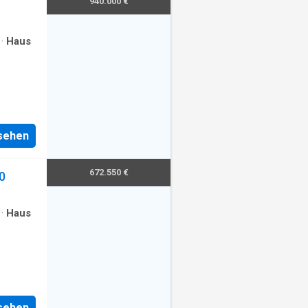
940.000 €
·
Haus
nsehen
672.550 €
0
·
Haus
nsehen