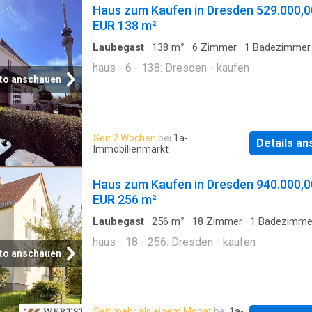
Haus zum Kaufen in Dresden 529.000,0
EUR 138 m²
Laubegast
·
138
m²
·
6
Zimmer
·
1
Badezimmer
haus - 6 - 138: Dresden - kaufen
to anschauen
Seit 2 Wochen
bei
1a-
Details a
Immobilienmarkt
Haus zum Kaufen in Dresden 940.000,0
EUR 256 m²
Laubegast
·
256
m²
·
18
Zimmer
·
1
Badezimme
haus - 18 - 256: Dresden - kaufen
to anschauen
Seit mehr als einem Monat
bei
1a-