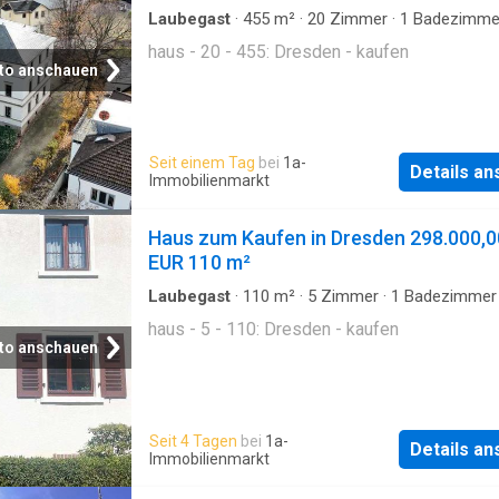
Laubegast
·
455
m²
·
20
Zimmer
·
1
Badezimme
haus - 20 - 455: Dresden - kaufen
to anschauen
Seit einem Tag
bei
1a-
Details a
Immobilienmarkt
Haus zum Kaufen in Dresden 298.000,0
EUR 110 m²
Laubegast
·
110
m²
·
5
Zimmer
·
1
Badezimmer
haus - 5 - 110: Dresden - kaufen
to anschauen
Seit 4 Tagen
bei
1a-
Details a
Immobilienmarkt