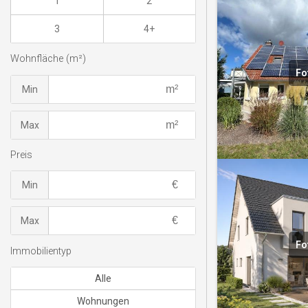
1
2
3
4+
Wohnfläche (m²)
Fo
Min
Max
Preis
Min
Max
Fo
Immobilientyp
Alle
Wohnungen