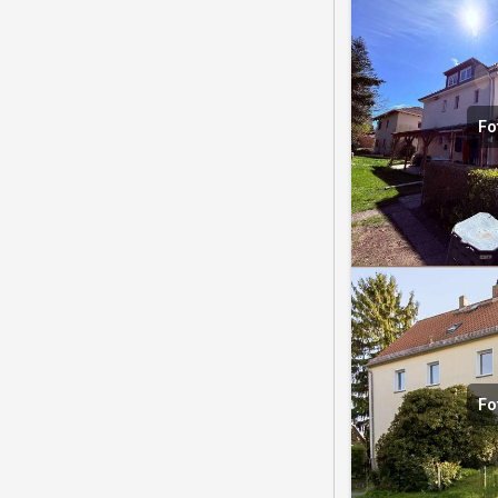
Fo
Fo