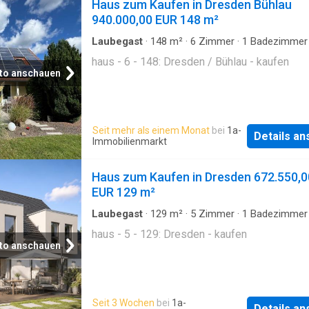
Haus zum Kaufen in Dresden Bühlau
940.000,00 EUR 148 m²
Laubegast
·
148
m²
·
6
Zimmer
·
1
Badezimmer
haus - 6 - 148: Dresden / Bühlau - kaufen
to anschauen
Seit mehr als einem Monat
bei
1a-
Details a
Immobilienmarkt
Haus zum Kaufen in Dresden 672.550,0
EUR 129 m²
Laubegast
·
129
m²
·
5
Zimmer
·
1
Badezimmer
haus - 5 - 129: Dresden - kaufen
to anschauen
Seit 3 Wochen
bei
1a-
Details a