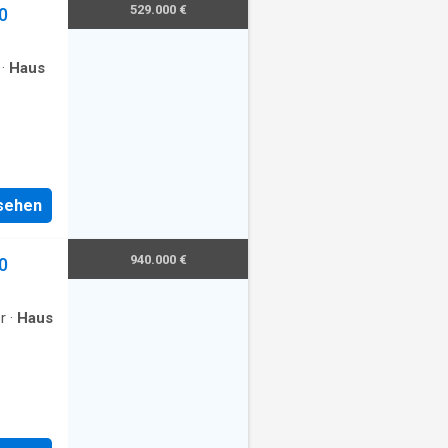
529.000 €
0
·
Haus
nsehen
940.000 €
0
r
·
Haus