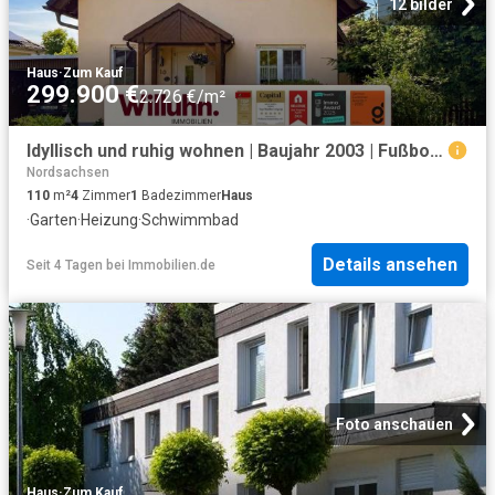
12 bilder
Haus
·
Zum Kauf
299.900 €
2.726 €/m²
Idyllisch und ruhig wohnen | Baujahr 2003 | Fußbodenheizung | Pool | Toller Garten
Nordsachsen
110
m²
4
Zimmer
1
Badezimmer
Haus
·
Garten
·
Heizung
·
Schwimmbad
Details ansehen
Seit 4 Tagen
bei
Immobilien.de
Foto anschauen
Haus
·
Zum Kauf