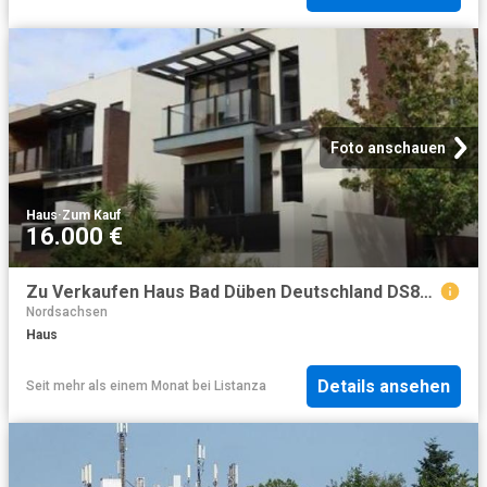
Foto anschauen
Haus
·
Zum Kauf
16.000 €
Zu Verkaufen Haus Bad Düben Deutschland DS86615425
Nordsachsen
Haus
Details ansehen
Seit mehr als einem Monat
bei
Listanza