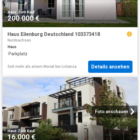
Haus
·
Zum Kauf
200.000 €
Haus Eilenburg Deutschland 103373418
Nordsachsen
Haus
·
Parkplatz
Details ansehen
Seit mehr als einem Monat
bei
Listanza
Foto anschauen
Haus
·
Zum Kauf
16.000 €