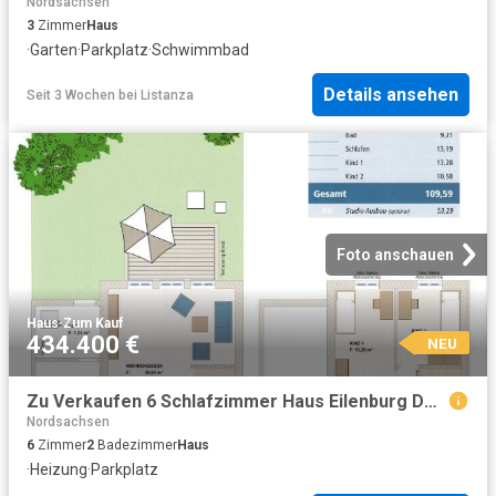
Nordsachsen
3
Zimmer
Haus
·
Garten
·
Parkplatz
·
Schwimmbad
Details ansehen
Seit 3 Wochen
bei
Listanza
Foto anschauen
Haus
·
Zum Kauf
434.400 €
NEU
Zu Verkaufen 6 Schlafzimmer Haus Eilenburg Deutschland DS96275061
Nordsachsen
6
Zimmer
2
Badezimmer
Haus
·
Heizung
·
Parkplatz