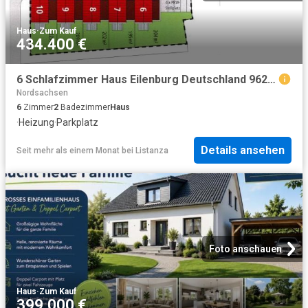
Haus
·
Zum Kauf
434.400 €
6 Schlafzimmer Haus Eilenburg Deutschland 96275061
Nordsachsen
6
Zimmer
2
Badezimmer
Haus
·
Heizung
·
Parkplatz
Details ansehen
Seit mehr als einem Monat
bei
Listanza
Foto anschauen
Haus
·
Zum Kauf
399.000 €