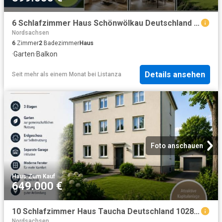
6 Schlafzimmer Haus Schönwölkau Deutschland 102886594
Nordsachsen
6
Zimmer
2
Badezimmer
Haus
·
Garten
·
Balkon
Details ansehen
Seit mehr als einem Monat
bei
Listanza
Foto anschauen
Haus
·
Zum Kauf
649.000 €
10 Schlafzimmer Haus Taucha Deutschland 102886593
Nordsachsen