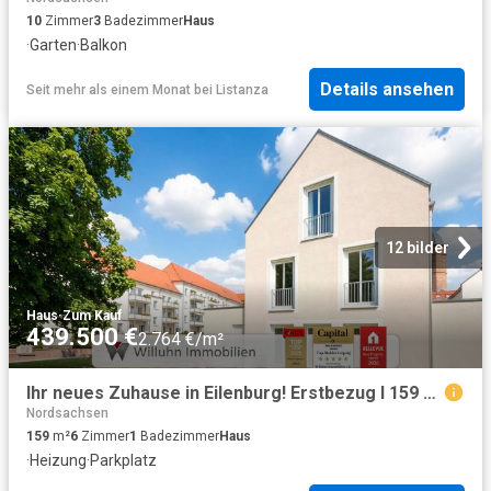
10
Zimmer
3
Badezimmer
Haus
·
Garten
·
Balkon
Details ansehen
Seit mehr als einem Monat
bei
Listanza
12 bilder
Haus
·
Zum Kauf
439.500 €
2.764 €/m²
Ihr neues Zuhause in Eilenburg! Erstbezug I 159 m² Wohnfläche I 296 m² Grundstück I große Garage
Nordsachsen
159
m²
6
Zimmer
1
Badezimmer
Haus
·
Heizung
·
Parkplatz