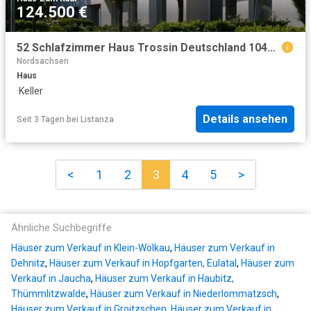
124.500 €
52 Schlafzimmer Haus Trossin Deutschland 104801775
Nordsachsen
Haus
·
Keller
Details ansehen
Seit 3 Tagen
bei
Listanza
<
1
2
3
4
5
>
Ähnliche Suchbegriffe
Häuser zum Verkauf in Klein-Wölkau
,
Häuser zum Verkauf in
Dehnitz
,
Häuser zum Verkauf in Hopfgarten, Eulatal
,
Häuser zum
Verkauf in Jaucha
,
Häuser zum Verkauf in Haubitz,
Thümmlitzwalde
,
Häuser zum Verkauf in Niederlommatzsch
,
Häuser zum Verkauf in Groitzschen
,
Häuser zum Verkauf in