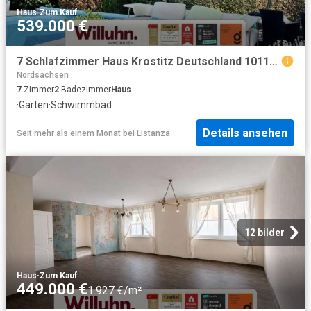
Haus
·
Zum Kauf
539.000 €
7 Schlafzimmer Haus Krostitz Deutschland 101195935
Nordsachsen
7
Zimmer
2
Badezimmer
Haus
·
Garten
·
Schwimmbad
Details ansehen
Seit mehr als einem Monat
bei
Listanza
12 bilder
Haus
·
Zum Kauf
449.000 €
1.927 €/m²