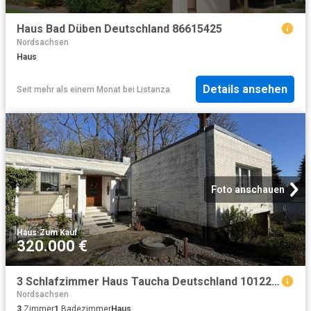
Haus Bad Düben Deutschland 86615425
Nordsachsen
Haus
Details ansehen
Seit mehr als einem Monat
bei
Listanza
Foto anschauen
Haus
·
Zum Kauf
320.000 €
3 Schlafzimmer Haus Taucha Deutschland 101225508
Nordsachsen
3
Zimmer
1
Badezimmer
Haus