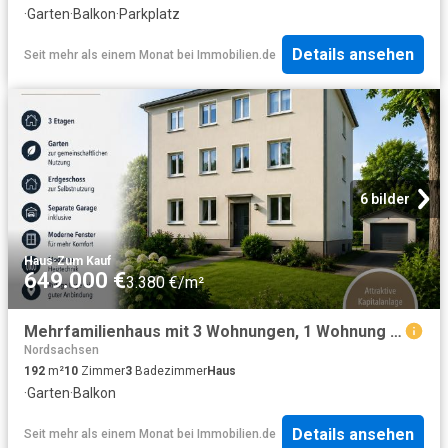
·
Garten
·
Balkon
·
Parkplatz
Details ansehen
Seit mehr als einem Monat
bei
Immobilien.de
6 bilder
Haus
·
Zum Kauf
649.000 €
3.380 €/m²
Mehrfamilienhaus mit 3 Wohnungen, 1 Wohnung im Erdgeschoss zur Selbstnutzung frei, Garten u. Garagen
Nordsachsen
192
m²
10
Zimmer
3
Badezimmer
Haus
·
Garten
·
Balkon
Details ansehen
Seit mehr als einem Monat
bei
Immobilien.de