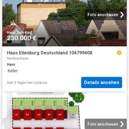
Foto anschauen
Haus
·
Zum Kauf
230.000 €
Haus Eilenburg Deutschland 104799408
Nordsachsen
Haus
·
Keller
Details ansehen
Seit 3 Tagen
bei
Listanza
Foto anschauen