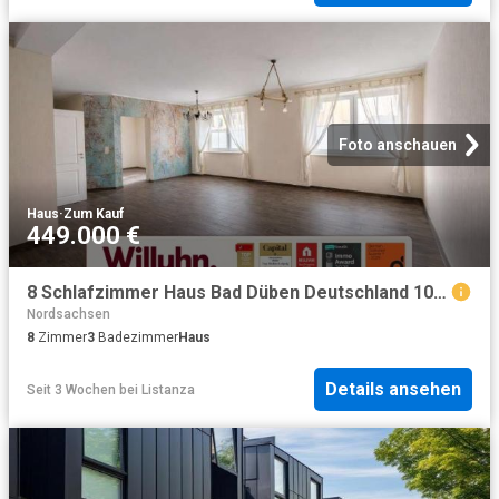
Foto anschauen
Haus
·
Zum Kauf
449.000 €
8 Schlafzimmer Haus Bad Düben Deutschland 103961735
Nordsachsen
8
Zimmer
3
Badezimmer
Haus
Details ansehen
Seit 3 Wochen
bei
Listanza