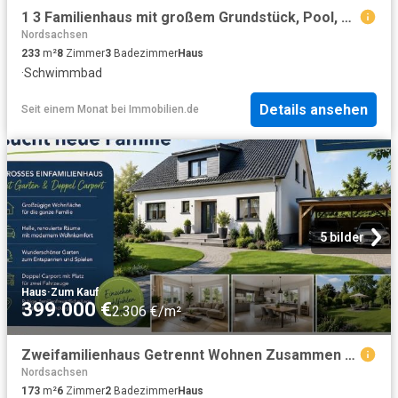
1 3 Familienhaus mit großem Grundstück, Pool, Garagen | Zahlreiche Nebengelasse für Hobby & Gewerbe
Nordsachsen
233
m²
8
Zimmer
3
Badezimmer
Haus
·
Schwimmbad
Details ansehen
Seit einem Monat
bei
Immobilien.de
5 bilder
Haus
·
Zum Kauf
399.000 €
2.306 €/m²
Zweifamilienhaus Getrennt Wohnen Zusammen Leben! Idyllischer Garten, 2 Stellplätze im Carport
Nordsachsen
173
m²
6
Zimmer
2
Badezimmer
Haus