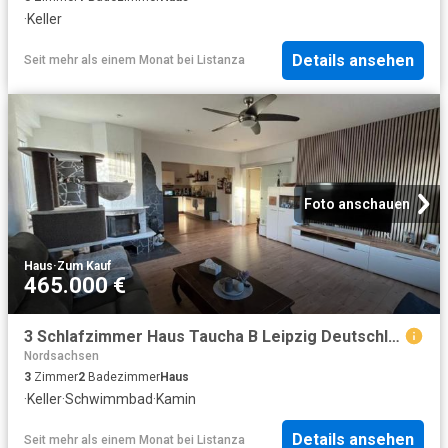
·
Keller
Details ansehen
Seit mehr als einem Monat
bei
Listanza
Foto anschauen
Haus
·
Zum Kauf
465.000 €
3 Schlafzimmer Haus Taucha B Leipzig Deutschland 102917612
Nordsachsen
3
Zimmer
2
Badezimmer
Haus
·
Keller
·
Schwimmbad
·
Kamin
Details ansehen
Seit mehr als einem Monat
bei
Listanza