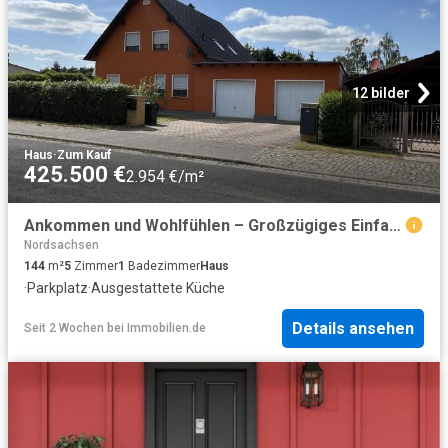
12 bilder
Haus
·
Zum Kauf
425.500 €
2.954 €/m²
Ankommen und Wohlfühlen – Großzügiges Einfamilienhaus mit Doppelgarage und Gartenidylle im Leipziger Speckgürtel
Nordsachsen
144
m²
5
Zimmer
1
Badezimmer
Haus
·
Parkplatz
·
Ausgestattete Küche
Details ansehen
Seit 2 Wochen
bei
Immobilien.de