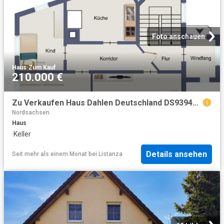
Foto anschauen
Haus
·
Zum Kauf
210.000 €
Zu Verkaufen Haus Dahlen Deutschland DS93948445
Nordsachsen
Haus
·
Keller
Details ansehen
Seit mehr als einem Monat
bei
Listanza