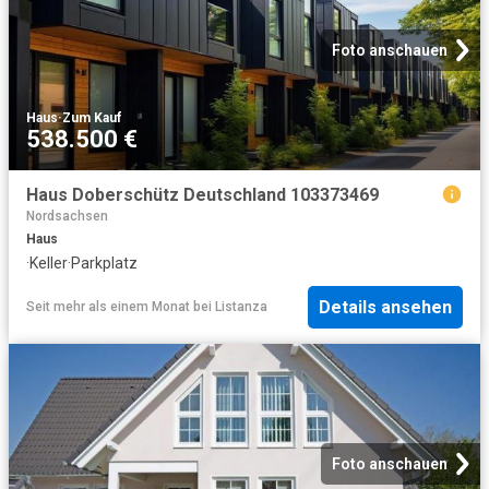
Foto anschauen
Haus
·
Zum Kauf
538.500 €
Haus Doberschütz Deutschland 103373469
Nordsachsen
Haus
·
Keller
·
Parkplatz
Details ansehen
Seit mehr als einem Monat
bei
Listanza
Foto anschauen