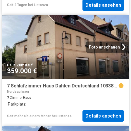
Details ansehen
Seit 2 Tagen
bei
Listanza
Foto anschauen
Haus
·
Zum Kauf
359.000 €
7 Schlafzimmer Haus Dahlen Deutschland 103380560
Nordsachsen
7
Zimmer
Haus
·
Parkplatz
Details ansehen
Seit mehr als einem Monat
bei
Listanza