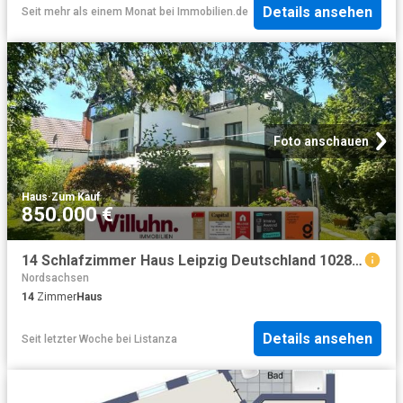
Details ansehen
Seit mehr als einem Monat
bei
Immobilien.de
Foto anschauen
Haus
·
Zum Kauf
850.000 €
14 Schlafzimmer Haus Leipzig Deutschland 102886520
Nordsachsen
14
Zimmer
Haus
Details ansehen
Seit letzter Woche
bei
Listanza