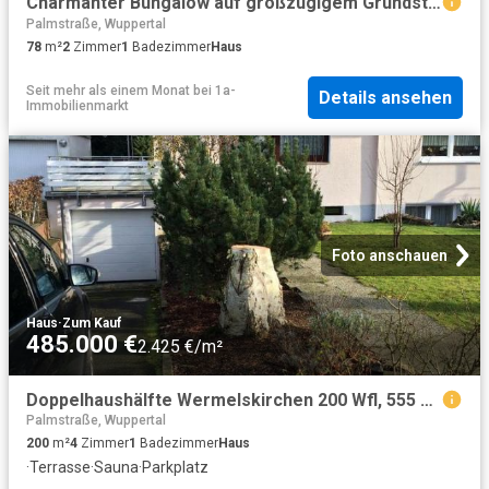
Charmanter Bungalow auf großzügigem Grundstück
Palmstraße, Wuppertal
78
m²
2
Zimmer
1
Badezimmer
Haus
Seit mehr als einem Monat
bei
1a-
Details ansehen
Immobilienmarkt
Foto anschauen
Haus
·
Zum Kauf
485.000 €
2.425 €/m²
Doppelhaushälfte Wermelskirchen 200 Wfl, 555 Grdst Garage Bj1973
Palmstraße, Wuppertal
200
m²
4
Zimmer
1
Badezimmer
Haus
·
Terrasse
·
Sauna
·
Parkplatz