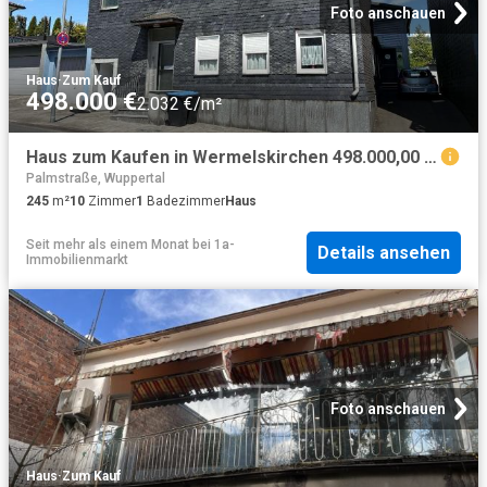
Foto anschauen
Haus
·
Zum Kauf
498.000 €
2.032 €/m²
Haus zum Kaufen in Wermelskirchen 498.000,00 EUR 245 m²
Palmstraße, Wuppertal
245
m²
10
Zimmer
1
Badezimmer
Haus
Seit mehr als einem Monat
bei
1a-
Details ansehen
Immobilienmarkt
Foto anschauen
Haus
·
Zum Kauf