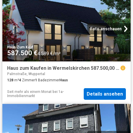
Foto anschauen
Haus
·
Zum Kauf
587.500 €
4.589 €/m²
Haus zum Kaufen in Wermelskirchen 587.500,00 EUR 128 m²
Palmstraße, Wuppertal
128
m²
4
Zimmer
1
Badezimmer
Haus
Seit mehr als einem Monat
bei
1a-
Details ansehen
Immobilienmarkt