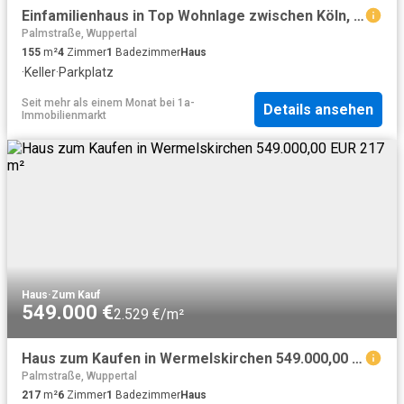
Einfamilienhaus in Top Wohnlage zwischen Köln, Lev. und Wuppertal
Palmstraße, Wuppertal
155
m²
4
Zimmer
1
Badezimmer
Haus
·
Keller
·
Parkplatz
Seit mehr als einem Monat
bei
1a-
Details ansehen
Immobilienmarkt
Haus
·
Zum Kauf
549.000 €
2.529 €/m²
Haus zum Kaufen in Wermelskirchen 549.000,00 EUR 217 m²
Palmstraße, Wuppertal
217
m²
6
Zimmer
1
Badezimmer
Haus