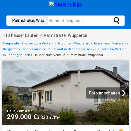
113 häuser kaufen in Palmstraße, Wuppertal
Hauptseite
>
Häuser zum Verkauf in Nordrhein-Westfalen
>
Häuser zum Verkauf in
Bergisches Land
>
Häuser zum Verkauf in Bliedinghausen
>
Häuser zum Verkauf
in Endringhausen
>
Häuser zum Verkauf in Palmstraße, Wuppertal
Foto anschauen
Haus
·
Zum Kauf
299.000 €
3.833 €/m²