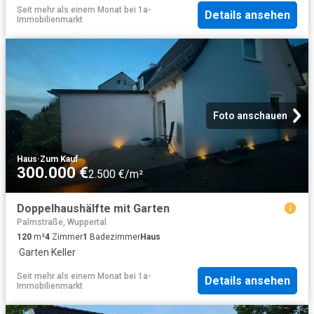
Seit mehr als einem Monat
bei
1a-
Details ansehen
Immobilienmarkt
Foto anschauen
Haus
·
Zum Kauf
300.000 €
2.500 €/m²
Doppelhaushälfte mit Garten
Palmstraße, Wuppertal
120
m²
4
Zimmer
1
Badezimmer
Haus
·
Garten
·
Keller
Seit mehr als einem Monat
bei
1a-
Details ansehen
Immobilienmarkt