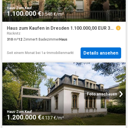
Haus
·
Zum Kauf
1.100.000 €
3.548 €/m²
Haus zum Kaufen in Dresden 1.100.000,00 EUR 310.07 m²
Räcknitz
310
m²
12
Zimmer
1
Badezimmer
Haus
Details ansehen
Seit einem Monat
bei
1a-Immobilienmarkt
Foto anschauen
Haus
·
Zum Kauf
1.200.000 €
4.137 €/m²