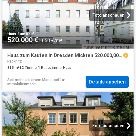
Foto anschauen
Haus
·
Zum Kauf
520.000 €
1.650 €/m²
Haus zum Kaufen in Dresden Mickten 520.000,00 EUR 315 m²
Räcknitz
315
m²
12
Zimmer
1
Badezimmer
Haus
Seit mehr als einem Monat
bei
1a-
Details ansehen
Immobilienmarkt
Foto anschauen