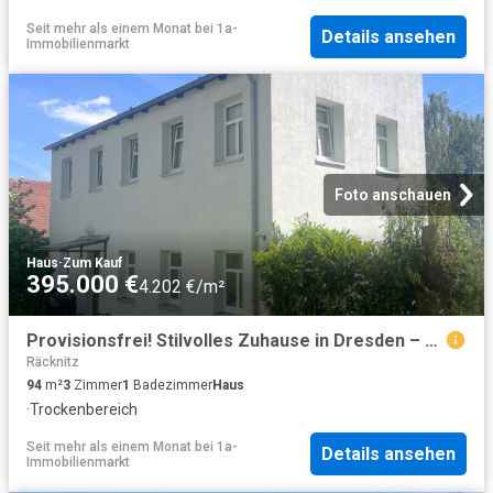
Seit mehr als einem Monat
bei
1a-
Details ansehen
Immobilienmarkt
Foto anschauen
Haus
·
Zum Kauf
395.000 €
4.202 €/m²
Provisionsfrei! Stilvolles Zuhause in Dresden – die Freiheit eine
Räcknitz
94
m²
3
Zimmer
1
Badezimmer
Haus
·
Trockenbereich
Seit mehr als einem Monat
bei
1a-
Details ansehen
Immobilienmarkt