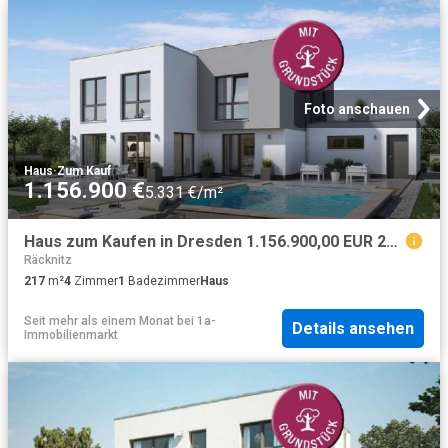
Foto anschauen
Haus
·
Zum Kauf
1.156.900 €
5.331 €/m²
Haus zum Kaufen in Dresden 1.156.900,00 EUR 217 m²
Räcknitz
217
m²
4
Zimmer
1
Badezimmer
Haus
Seit mehr als einem Monat
bei
1a-
Details ansehen
Immobilienmarkt