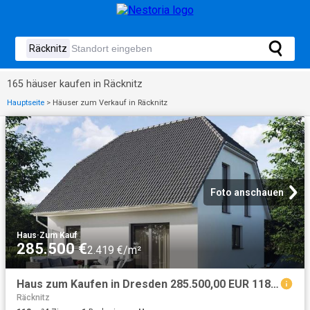
165 häuser kaufen in Räcknitz
Hauptseite
>
Häuser zum Verkauf in Räcknitz
Foto anschauen
Haus
·
Zum Kauf
285.500 €
2.419 €/m²
Haus zum Kaufen in Dresden 285.500,00 EUR 118.6 m²
Räcknitz