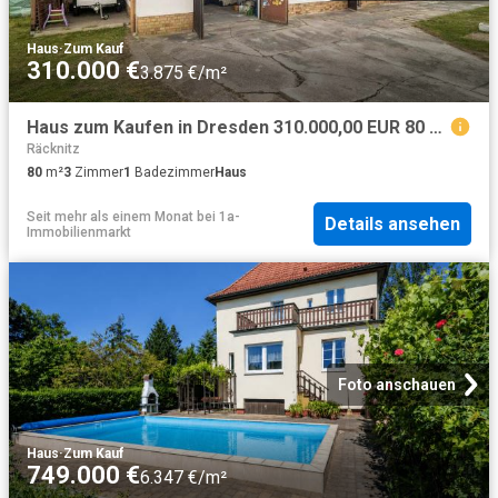
Haus
·
Zum Kauf
310.000 €
3.875 €/m²
Haus zum Kaufen in Dresden 310.000,00 EUR 80 m²
Räcknitz
80
m²
3
Zimmer
1
Badezimmer
Haus
Seit mehr als einem Monat
bei
1a-
Details ansehen
Immobilienmarkt
Foto anschauen
Haus
·
Zum Kauf
749.000 €
6.347 €/m²