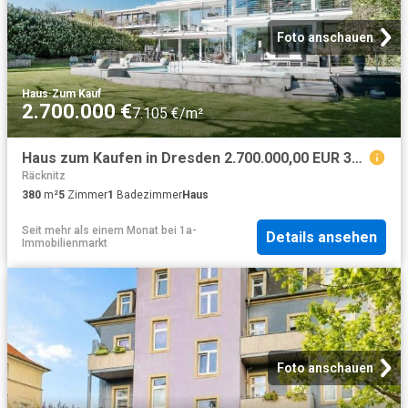
Foto anschauen
Haus
·
Zum Kauf
2.700.000 €
7.105 €/m²
Haus zum Kaufen in Dresden 2.700.000,00 EUR 380 m²
Räcknitz
380
m²
5
Zimmer
1
Badezimmer
Haus
Seit mehr als einem Monat
bei
1a-
Details ansehen
Immobilienmarkt
Foto anschauen