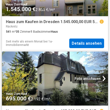
Haus
·
Zum Kauf
1.545.000 €
2.855 €/m²
Haus zum Kaufen in Dresden 1.545.000,00 EUR 541.61 m²
Räcknitz
541
m²
35
Zimmer
1
Badezimmer
Haus
Seit mehr als einem Monat
bei
1a-
Details ansehen
Immobilienmarkt
Foto anschauen
Haus
·
Zum Kauf
695.000 €
2.192 €/m²