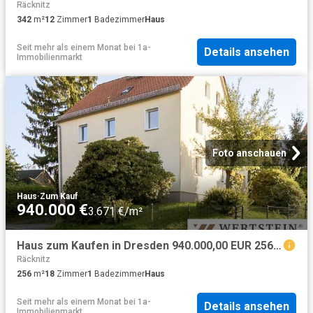
Räcknitz
342
m²
12
Zimmer
1
Badezimmer
Haus
Seit mehr als einem Monat
bei
1a-
Details ansehen
Immobilienmarkt
Foto anschauen
Haus
·
Zum Kauf
940.000 €
3.671 €/m²
Haus zum Kaufen in Dresden 940.000,00 EUR 256 m²
Räcknitz
256
m²
18
Zimmer
1
Badezimmer
Haus
Seit mehr als einem Monat
bei
1a-
Details ansehen
Immobilienmarkt