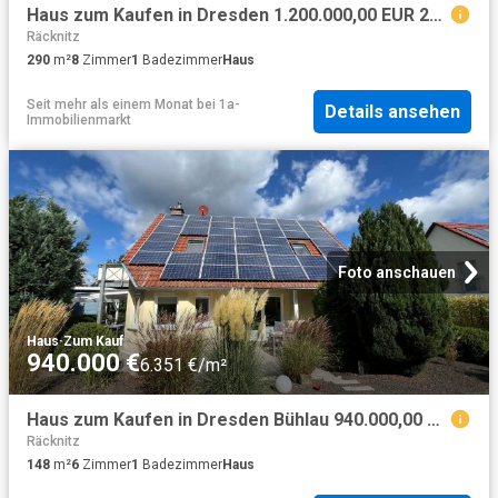
Haus zum Kaufen in Dresden 1.200.000,00 EUR 290 m²
Räcknitz
290
m²
8
Zimmer
1
Badezimmer
Haus
Seit mehr als einem Monat
bei
1a-
Details ansehen
Immobilienmarkt
Foto anschauen
Haus
·
Zum Kauf
940.000 €
6.351 €/m²
Haus zum Kaufen in Dresden Bühlau 940.000,00 EUR 148 m²
Räcknitz
148
m²
6
Zimmer
1
Badezimmer
Haus