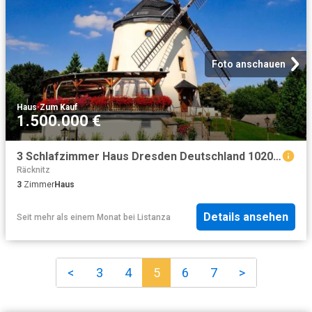
Foto anschauen
Haus
·
Zum Kauf
1.500.000 €
3 Schlafzimmer Haus Dresden Deutschland 102022692
Räcknitz
3
Zimmer
Haus
Details ansehen
Seit mehr als einem Monat
bei
Listanza
<
3
4
5
6
7
>