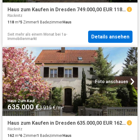
Haus zum Kaufen in Dresden 749.000,00 EUR 118 m²
Räcknitz
118
m²
5
Zimmer
1
Badezimmer
Haus
Seit mehr als einem Monat
bei
1a-
Details ansehen
Immobilienmarkt
Foto anschauen
Haus
·
Zum Kauf
635.000 €
3.919 €/m²
Haus zum Kaufen in Dresden 635.000,00 EUR 162 m²
Räcknitz
162
m²
6
Zimmer
1
Badezimmer
Haus