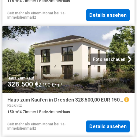
118
m²
4
Zimmer
1
Badezimmer
Haus
Seit mehr als einem Monat
bei
1a-
Details ansehen
Immobilienmarkt
Foto anschauen
Haus
·
Zum Kauf
328.500 €
2.190 €/m²
Haus zum Kaufen in Dresden 328.500,00 EUR 150 m²
Räcknitz
150
m²
4
Zimmer
1
Badezimmer
Haus
Seit mehr als einem Monat
bei
1a-
Details ansehen
Immobilienmarkt