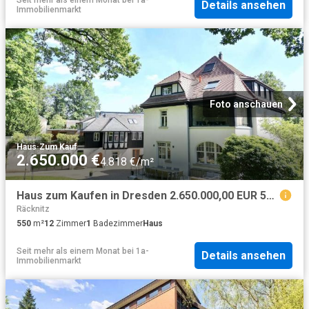
Seit mehr als einem Monat
bei
1a-
Details ansehen
Immobilienmarkt
Foto anschauen
Haus
·
Zum Kauf
2.650.000 €
4.818 €/m²
Haus zum Kaufen in Dresden 2.650.000,00 EUR 550 m²
Räcknitz
550
m²
12
Zimmer
1
Badezimmer
Haus
Seit mehr als einem Monat
bei
1a-
Details ansehen
Immobilienmarkt