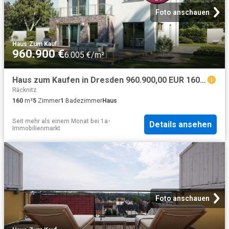
Foto anschauen
Haus
·
Zum Kauf
960.900 €
6.005 €/m²
Haus zum Kaufen in Dresden 960.900,00 EUR 160 m²
Räcknitz
160
m²
5
Zimmer
1
Badezimmer
Haus
Seit mehr als einem Monat
bei
1a-
Details ansehen
Immobilienmarkt
Foto anschauen