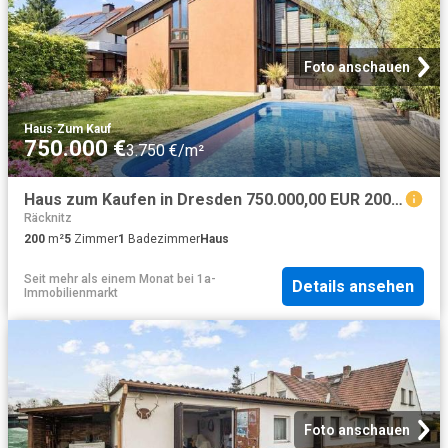
Foto anschauen
Haus
·
Zum Kauf
750.000 €
3.750 €/m²
Haus zum Kaufen in Dresden 750.000,00 EUR 200 m²
Räcknitz
200
m²
5
Zimmer
1
Badezimmer
Haus
Seit mehr als einem Monat
bei
1a-
Details ansehen
Immobilienmarkt
Foto anschauen