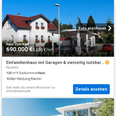
Foto anschauen
Haus
·
Zum Kauf
690.000 €
5.520 €/m²
Einfamilienhaus mit Garagen & vielseitig nutzbarer Gewerbeeinheit
Räcknitz
125
m²
1
Badezimmer
Haus
·
Keller
·
Heizung
·
Kamin
Seit mehr als einem Monat
bei
1a-
Details ansehen
Immobilienmarkt