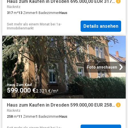
Haus zum Kaufen in Dresden 695.000,00 EUR 317 m²
Räcknitz
317
m²
13
Zimmer
1
Badezimmer
Haus
Seit mehr als einem Monat
bei
1a-
Details ansehen
Immobilienmarkt
Foto anschauen
Haus
·
Zum Kauf
599.000 €
2.321 €/m²
Haus zum Kaufen in Dresden 599.000,00 EUR 258 m²
Räcknitz
258
m²
11
Zimmer
1
Badezimmer
Haus