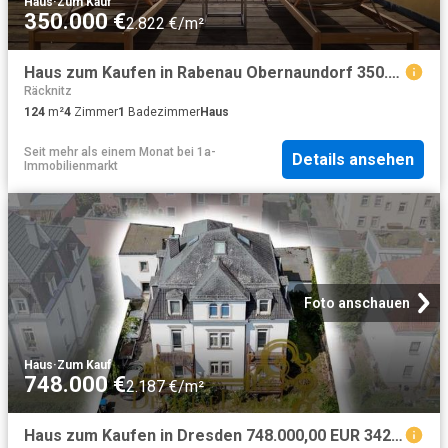
Haus
·
Zum Kauf
350.000 €
2.822 €/m²
Haus zum Kaufen in Rabenau Obernaundorf 350.000,00 EUR 124 m²
Räcknitz
124
m²
4
Zimmer
1
Badezimmer
Haus
Seit mehr als einem Monat
bei
1a-
Details ansehen
Immobilienmarkt
Foto anschauen
Haus
·
Zum Kauf
748.000 €
2.187 €/m²
Haus zum Kaufen in Dresden 748.000,00 EUR 342 m²