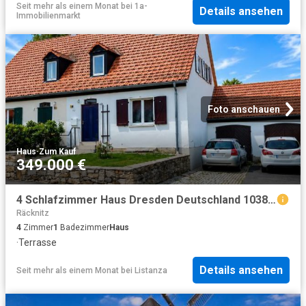
Seit mehr als einem Monat
bei
1a-
Details ansehen
Immobilienmarkt
Foto anschauen
Haus
·
Zum Kauf
349.000 €
4 Schlafzimmer Haus Dresden Deutschland 103843349
Räcknitz
4
Zimmer
1
Badezimmer
Haus
·
Terrasse
Details ansehen
Seit mehr als einem Monat
bei
Listanza