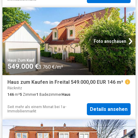
Foto anschauen
Haus
·
Zum Kauf
549.000 €
3.760 €/m²
Haus zum Kaufen in Freital 549.000,00 EUR 146 m²
Räcknitz
146
m²
5
Zimmer
1
Badezimmer
Haus
Seit mehr als einem Monat
bei
1a-
Details ansehen
Immobilienmarkt