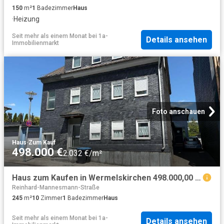
150
m²
1
Badezimmer
Haus
·
Heizung
Seit mehr als einem Monat
bei
1a-
Details ansehen
Immobilienmarkt
Foto anschauen
Haus
·
Zum Kauf
498.000 €
2.032 €/m²
Haus zum Kaufen in Wermelskirchen 498.000,00 EUR 245 m²
Reinhard-Mannesmann-Straße
245
m²
10
Zimmer
1
Badezimmer
Haus
Seit mehr als einem Monat
bei
1a-
Details ansehen