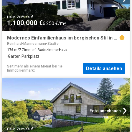
Haus
·
Zum Kauf
1.100.000 €
6.250 €/m²
Modernes Einfamilienhaus im bergischen Stil in Remscheid Lennep
Reinhard-Mannesmann-Straße
176
m²
7
Zimmer
1
Badezimmer
Haus
·
Garten
·
Parkplatz
Seit mehr als einem Monat
bei
1a-
Details ansehen
Immobilienmarkt
Foto anschauen
Haus
·
Zum Kauf