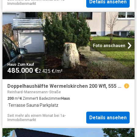
Details ansehen
Immobilienmarkt
Foto anschauen
Haus
·
Zum Kauf
485.000 €
2.425 €/m²
Doppelhaushälfte Wermelskirchen 200 Wfl, 555 Grdst Garage Bj1973
Reinhard-Mannesmann-Straße
200
m²
4
Zimmer
1
Badezimmer
Haus
·
Terrasse
·
Sauna
·
Parkplatz
Seit mehr als einem Monat
bei
1a-
Details ansehen
Immobilienmarkt