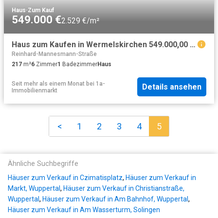
Haus
·
Zum Kauf
549.000 €
2.529 €/m²
Haus zum Kaufen in Wermelskirchen 549.000,00 EUR 217 m²
Reinhard-Mannesmann-Straße
217
m²
6
Zimmer
1
Badezimmer
Haus
Seit mehr als einem Monat
bei
1a-
Details ansehen
Immobilienmarkt
<
1
2
3
4
5
Ähnliche Suchbegriffe
Häuser zum Verkauf in Czimatisplatz
,
Häuser zum Verkauf in
Markt, Wuppertal
,
Häuser zum Verkauf in Christianstraße,
Wuppertal
,
Häuser zum Verkauf in Am Bahnhof, Wuppertal
,
Häuser zum Verkauf in Am Wasserturm, Solingen