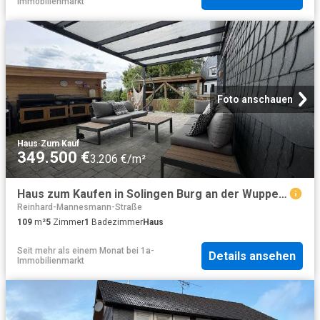
Immobilienmarkt
Foto anschauen
Haus
·
Zum Kauf
349.500 €
3.206 €/m²
Haus zum Kaufen in Solingen Burg an der Wupper 349.500,00 EUR 109.55 m²
Reinhard-Mannesmann-Straße
109
m²
5
Zimmer
1
Badezimmer
Haus
Seit mehr als einem Monat
bei
1a-
Details ansehen
Immobilienmarkt