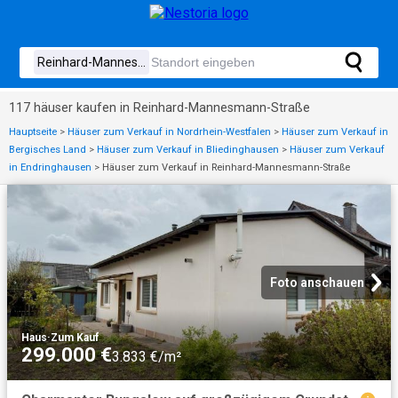
117 häuser kaufen in Reinhard-Mannesmann-Straße
Hauptseite
>
Häuser zum Verkauf in Nordrhein-Westfalen
>
Häuser zum Verkauf in
Bergisches Land
>
Häuser zum Verkauf in Bliedinghausen
>
Häuser zum Verkauf
in Endringhausen
>
Häuser zum Verkauf in Reinhard-Mannesmann-Straße
Foto anschauen
Haus
·
Zum Kauf
299.000 €
3.833 €/m²