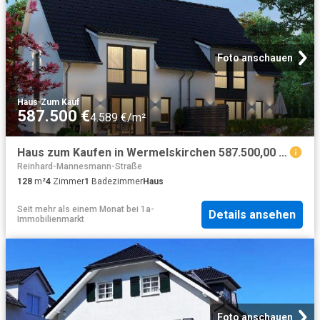
Foto anschauen
Haus
·
Zum Kauf
587.500 €
4.589 €/m²
Haus zum Kaufen in Wermelskirchen 587.500,00 EUR 128 m²
Reinhard-Mannesmann-Straße
128
m²
4
Zimmer
1
Badezimmer
Haus
Seit mehr als einem Monat
bei
1a-
Details ansehen
Immobilienmarkt
Foto anschauen