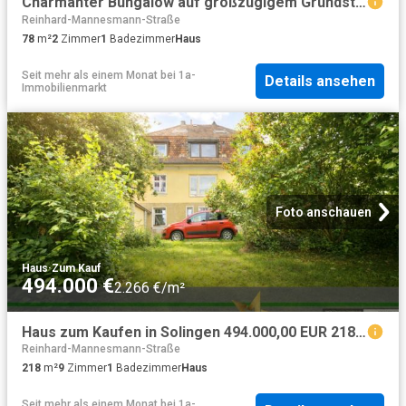
Charmanter Bungalow auf großzügigem Grundstück
Reinhard-Mannesmann-Straße
78
m²
2
Zimmer
1
Badezimmer
Haus
Seit mehr als einem Monat
bei
1a-
Details ansehen
Immobilienmarkt
Foto anschauen
Haus
·
Zum Kauf
494.000 €
2.266 €/m²
Haus zum Kaufen in Solingen 494.000,00 EUR 218.43 m²
Reinhard-Mannesmann-Straße
218
m²
9
Zimmer
1
Badezimmer
Haus
Seit mehr als einem Monat
bei
1a-