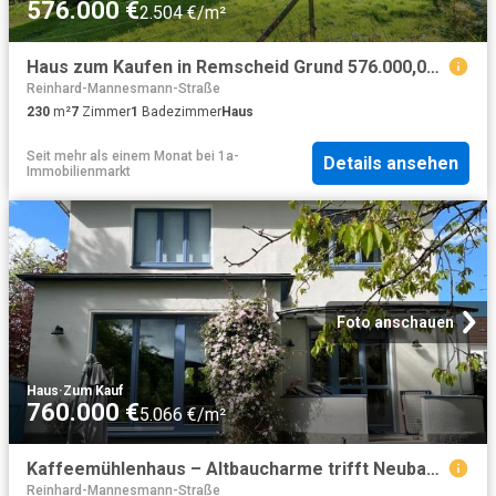
576.000 €
2.504 €/m²
Haus zum Kaufen in Remscheid Grund 576.000,00 EUR 230 m²
Reinhard-Mannesmann-Straße
230
m²
7
Zimmer
1
Badezimmer
Haus
Seit mehr als einem Monat
bei
1a-
Details ansehen
Immobilienmarkt
Foto anschauen
Haus
·
Zum Kauf
760.000 €
5.066 €/m²
Kaffeemühlenhaus – Altbaucharme trifft Neubaustandard
Reinhard-Mannesmann-Straße