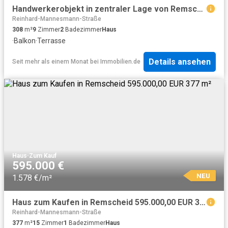
Handwerkerobjekt in zentraler Lage von Remscheid
Reinhard-Mannesmann-Straße
308
m²
9
Zimmer
2
Badezimmer
Haus
·
Balkon
·
Terrasse
Details ansehen
Seit mehr als einem Monat
bei
Immobilien.de
Haus
·
Zum Kauf
595.000 €
NEU
1.578 €/m²
Haus zum Kaufen in Remscheid 595.000,00 EUR 377 m²
Reinhard-Mannesmann-Straße
377
m²
15
Zimmer
1
Badezimmer
Haus