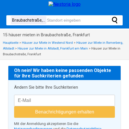
15 häuser mieten in Braubachstraße, Frankfurt
Hauptseite
>
Häuser zur Miete in Westend Nord
>
Häuser zur Miete in Romerberg,
Altstadt
>
Häuser zur Miete in Altstadt, Frankfurt am Main
>
Häuser zur Miete in
Braubachstraße, Frankfurt
Oh nein! Wir haben keine passenden Objekte
für Ihre Suchkriterien gefunden
Ändern Sie bitte Ihre Suchkriterien
Benachrichtigungen erhalten
Mit der Anmeldung akzeptieren Sie die
Nutzungsbedingungen
und die
Datenschutzrichtlinie