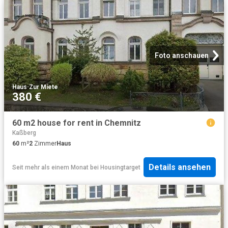
Foto anschauen
Haus
·
Zur Miete
380 €
60 m2 house for rent in Chemnitz
Kaßberg
60
m²
2
Zimmer
Haus
Details ansehen
Seit mehr als einem Monat
bei
Housingtarget