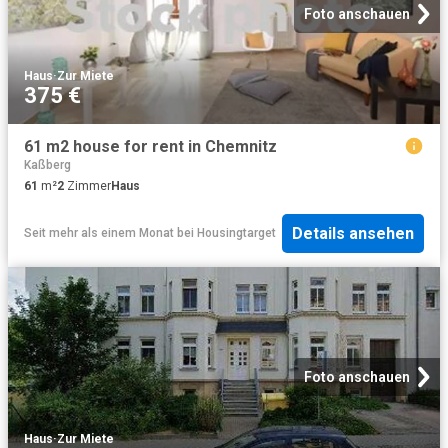
Foto anschauen
Haus
·
Zur Miete
375 €
61 m2 house for rent in Chemnitz
Kaßberg
61
m²
2
Zimmer
Haus
Details ansehen
Seit mehr als einem Monat
bei
Housingtarget
Foto anschauen
Haus
·
Zur Miete