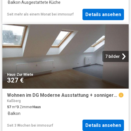
·
Balkon
·
Ausgestattete Küche
Details ansehen
Seit mehr als einem Monat
bei
immosurf
7 bilder
Haus
·
Zur Miete
327 €
Wohnen im DG Moderne Ausstattung + sonniger Balkon
Kaßberg
57
m²
3
Zimmer
Haus
·
Balkon
Details ansehen
Seit 3 Wochen
bei
immosurf