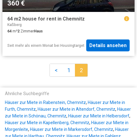
360 €
64 m2 house for rent in Chemnitz
Kaßberg
64
m²
2
Zimmer
Haus
Details ansehen
Seit mehr als einem Monat
bei
Housingtarget
<
1
2
Ähnliche Suchbegriffe
Häuser zur Miete in Rabenstein, Chemnitz
,
Häuser zur Miete in
Furth, Chemnitz
,
Häuser zur Miete in Altendorf, Chemnitz
,
Häuser
zur Miete in Schönau, Chemnitz
,
Häuser zur Miete in Helbersdorf
,
Häuser zur Miete in Kapellenberg, Chemnitz
,
Häuser zur Miete in
Morgenleite
,
Häuser zur Miete in Markersdorf, Chemnitz
,
Häuser
zur Miete in Harthau, Chemnitz
,
Häuser zur Miete in Gablenz,