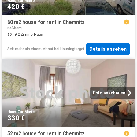
Haus
·
Zur Miete
420 €
60 m2 house for rent in Chemnitz
Kaßberg
60
m²
2
Zimmer
Haus
Details ansehen
Seit mehr als einem Monat
bei
Housingtarget
Foto anschauen
Haus
·
Zur Miete
330 €
52 m2 house for rent in Chemnitz