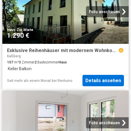
Foto anschauen
Haus
·
Zur Miete
1.290 €
Exklusive Reihenhäuser mit modernem Wohnkomfort direkt am Stadtpark
Kaßberg
107
m²
3
Zimmer
2
Badezimmer
Haus
·
Keller
·
Balkon
Details ansehen
Seit mehr als einem Monat
bei
Rentumo
Foto anschauen