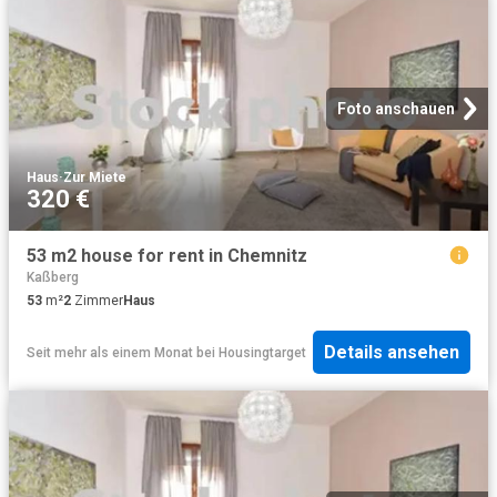
Foto anschauen
Haus
·
Zur Miete
320 €
53 m2 house for rent in Chemnitz
Kaßberg
53
m²
2
Zimmer
Haus
Details ansehen
Seit mehr als einem Monat
bei
Housingtarget