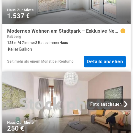
Haus
·
Zur Miete
1.537 €
Modernes Wohnen am Stadtpark – Exklusive Neubau Reihenhäuser in Chemnitz
Kaßberg
128
m²
4
Zimmer
2
Badezimmer
Haus
·
Keller
·
Balkon
Details ansehen
Seit mehr als einem Monat
bei
Rentumo
Foto anschauen
Haus
·
Zur Miete
250 €