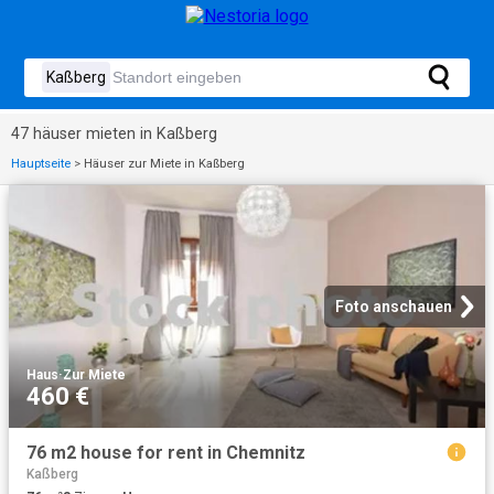
47 häuser mieten in Kaßberg
Hauptseite
>
Häuser zur Miete in Kaßberg
Foto anschauen
Haus
·
Zur Miete
460 €
76 m2 house for rent in Chemnitz
Kaßberg