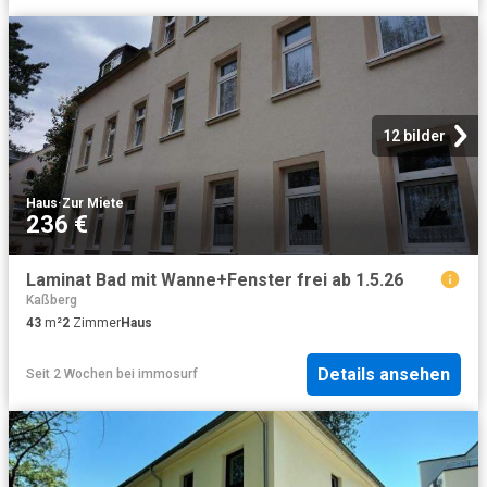
12 bilder
Haus
·
Zur Miete
236 €
Laminat Bad mit Wanne+Fenster frei ab 1.5.26
Kaßberg
43
m²
2
Zimmer
Haus
Details ansehen
Seit 2 Wochen
bei
immosurf