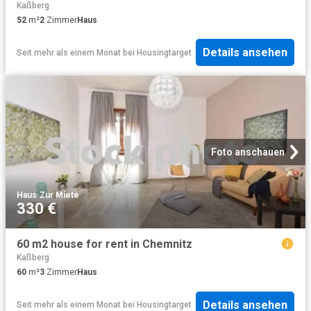
Kaßberg
52
m²
2
Zimmer
Haus
Details ansehen
Seit mehr als einem Monat
bei
Housingtarget
Foto anschauen
Haus
·
Zur Miete
330 €
60 m2 house for rent in Chemnitz
Kaßberg
60
m²
3
Zimmer
Haus
Details ansehen
Seit mehr als einem Monat
bei
Housingtarget