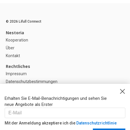
© 2026 Lifull Connect
Nestoria
Kooperation
Über
Kontakt
Rechtliches
Impressum
Datenschutzbestimmungen
Politik zur Verwendung von Cookies
Cookie-Einstellunge
Erhalten Sie E-Mail-Benachrichtigungen und sehen Sie
neue Angebote als Erster
Hilfe
FAQ
Mit der Anmeldung akzeptiere ich die
Datenschutzrichtlinie
Unsere Partner