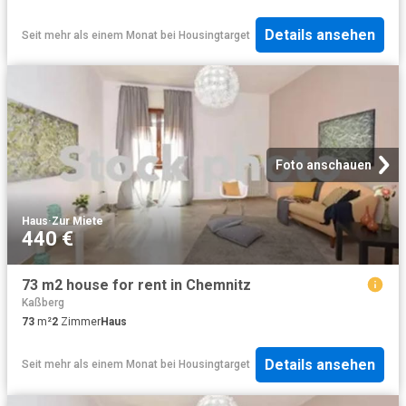
Details ansehen
Seit mehr als einem Monat
bei
Housingtarget
Foto anschauen
Haus
·
Zur Miete
440 €
73 m2 house for rent in Chemnitz
Kaßberg
73
m²
2
Zimmer
Haus
Details ansehen
Seit mehr als einem Monat
bei
Housingtarget