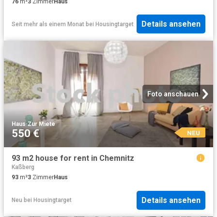
76
m²
3
Zimmer
Haus
Details ansehen
Seit mehr als einem Monat
bei
Housingtarget
Foto anschauen
Haus
·
Zur Miete
550 €
NEU
93 m2 house for rent in Chemnitz
Kaßberg
93
m²
3
Zimmer
Haus
Details ansehen
Neu
bei
Housingtarget