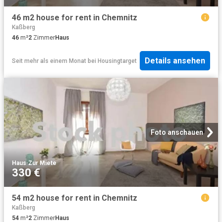
46 m2 house for rent in Chemnitz
Kaßberg
46
m²
2
Zimmer
Haus
Details ansehen
Seit mehr als einem Monat
bei
Housingtarget
Foto anschauen
Haus
·
Zur Miete
330 €
54 m2 house for rent in Chemnitz
Kaßberg
54
m²
2
Zimmer
Haus