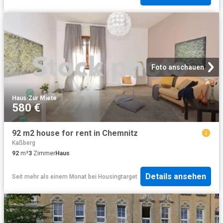
Foto anschauen
Haus
·
Zur Miete
580 €
92 m2 house for rent in Chemnitz
Kaßberg
92
m²
3
Zimmer
Haus
Details ansehen
Seit mehr als einem Monat
bei
Housingtarget