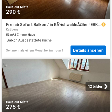
Haus
·
Zur Miete
290 €
Frei ab Sofort Balkon / in KÃ¼chwaldnÃ¤he ! EBK Abkauf mÃ¶gl
Kaßberg
53
m²
2
Zimmer
Haus
·
Balkon
·
Ausgestattete Küche
Details ansehen
Seit mehr als einem Monat
bei
immosurf
12 bilder
Haus
·
Zur Miete
275 €