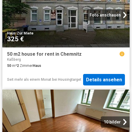
Foto anschauen
Haus
·
Zur Miete
325 €
50 m2 house for rent in Chemnitz
Kaßberg
50
m²
2
Zimmer
Haus
Details ansehen
Seit mehr als einem Monat
bei
Housingtarget
10 bilder