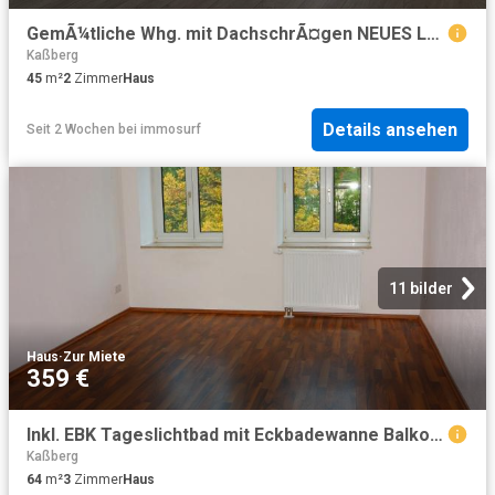
GemÃ¼tliche Whg. mit DachschrÃ¤gen NEUES Laminat u.v.m
Kaßberg
45
m²
2
Zimmer
Haus
Details ansehen
Seit 2 Wochen
bei
immosurf
11 bilder
Haus
·
Zur Miete
359 €
Inkl. EBK Tageslichtbad mit Eckbadewanne Balkon WG gerecht
Kaßberg
64
m²
3
Zimmer
Haus