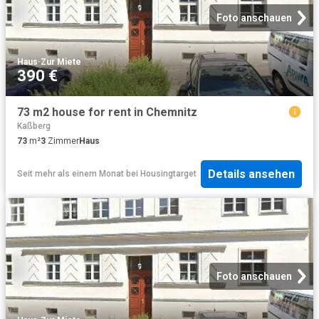
Foto anschauen
Haus
·
Zur Miete
390 €
73 m2 house for rent in Chemnitz
Kaßberg
73
m²
3
Zimmer
Haus
Details ansehen
Seit mehr als einem Monat
bei
Housingtarget
Foto anschauen