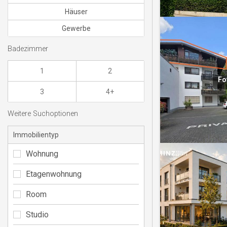
Häuser
Gewerbe
Badezimmer
1
2
Fo
3
4+
Weitere Suchoptionen
Immobilientyp
Wohnung
Etagenwohnung
Room
Studio