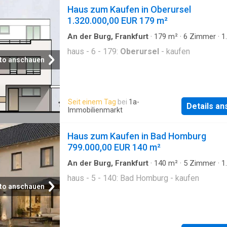
Haus zum Kaufen in Oberursel
1.320.000,00 EUR 179 m²
An der Burg, Frankfurt
·
179
m²
·
6
Zimmer
·
1
Badezimmer
·
Haus
haus - 6 - 179:
Oberursel
- kaufen
to anschauen
Seit einem Tag
bei
1a-
Details a
Immobilienmarkt
Haus zum Kaufen in Bad Homburg
799.000,00 EUR 140 m²
An der Burg, Frankfurt
·
140
m²
·
5
Zimmer
·
1
Badezimmer
·
Haus
haus - 5 - 140: Bad Homburg - kaufen
to anschauen