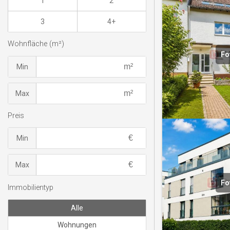
1
2
3
4+
Wohnfläche (m²)
Fo
Min
Max
Preis
Min
Max
Fo
Immobilientyp
Alle
Wohnungen