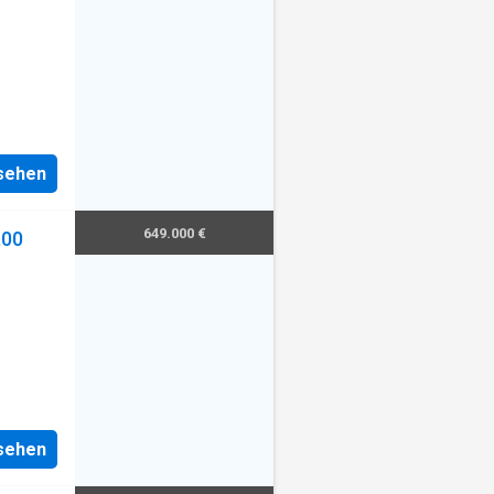
nsehen
649.000 €
,00
nsehen