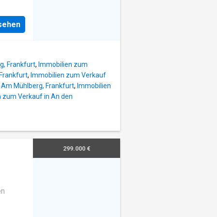
den
etzt
ge
86.000
ße
nsehen
e
e an.
Wert?
iele
ür Stück
, Frankfurt
,
Immobilien zum
cht
Frankfurt
,
Immobilien zum Verkauf
 auf
 Am Mühlberg, Frankfurt
,
Immobilien
n mit
n zum Verkauf in An den
t reale
 nach
ile: -
der
299.000 €
Auswahl
en