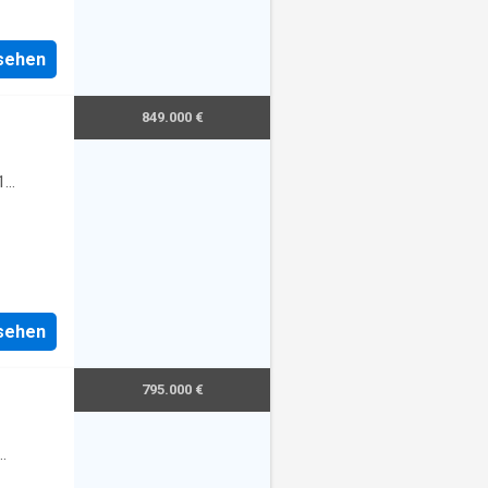
nsehen
849.000 €
1
nsehen
795.000 €