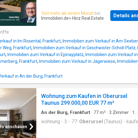
nach außen – nahezu jeder Raum ermöglicht 
so das Vermögen zu sichern. Entdecken Sie j
direkten Zugang nach draußen. Der großzügi
Ihre Chance, mit einem Startkapital von nur 1
Seit mehr als einem Monat
bei
Wohn- und Essbereich verfügt über eine gro
Details a
€ in eine attraktive Wohnung als Kapitalanlag
Immobilien.de
> Hinz Real Estate
Fensterfront und grenzt unmitbar an die Küch
einzusteigen. Verliert Ihr Geld jedes Jahr an 
Diese ist mit einer rundum verlaufenden
Viele Menschen sparen fleißig – und merken
riffe
Einbauküche mit hochwertigen Geräten von M
dennoch, dass Inflation ihre Kaufkraft Stück f
und Gaggenau ausgestattet und bietet eine
rkauf in Im Rosental, Frankfurt
,
Immobilien zum Verkauf in Am Seeberg
reduziert. Wer Vermögen erhalten möchte, su
Sitzgelegenheit für
r Weg, Frankfurt
,
Immobilien zum Verkauf in Geschwister-Scholl-Platz, 
heute nach realen Werten statt bloßen Zahlen
urt
,
Immobilien zum Verkauf in Epinayplatz
,
Immobilien zum Verkauf in
dem Konto. Eine mögliche Lösung: Immobilie
merberg, Frankfurt
,
Immobilien zum Verkauf in Jägerwiese
,
Immobilie
Betreiberkonzept Diese Anlageform verbinde
Sachwerte mit planbaren Einnahmen und – je
kauf in An der Burg, Frankfurt
Objekt – indexierten Mietstrukturen. Ihre Vorte
Sachwert statt Geldentwertung - Anpassung 
Einnahmen an Inflationsindexierte Mieten -
Wohnung zum Kaufen in Oberursel
langfristige Perspektive - planbare
Taunus 299.000,00 EUR 77 m²
Zahlungsstrukturen - geringerer Aufwand als
klassische Vermietung - deutschlandweite 
An der Burg, Frankfurt
·
77
m²
·
3
Zimmer
·
1
Besonders interessant für: - sicherheitsor
Badezimmer
·
Etagenwohnung
wohnung - 3 - 77:
Oberursel
(Taunus) - kauf
to anschauen