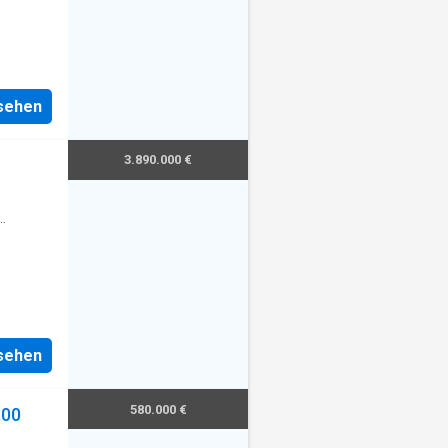
nsehen
3.890.000 €
nsehen
580.000 €
,00