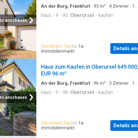
An der Burg, Frankfurt
·
95
m²
·
4
Zimmer
·
1
Badezimmer
·
Haus
haus - 4 - 95:
Oberursel
- kaufen
to anschauen
Seit einem Tag
bei
1a-
Details a
Immobilienmarkt
Haus zum Kaufen in Oberursel 649.000
EUR 96 m²
An der Burg, Frankfurt
·
96
m²
·
3
Zimmer
·
1
Badezimmer
·
Haus
haus - 3 - 96:
Oberursel
- kaufen
to anschauen
Seit einem Tag
bei
1a-
Details a
Immobilienmarkt