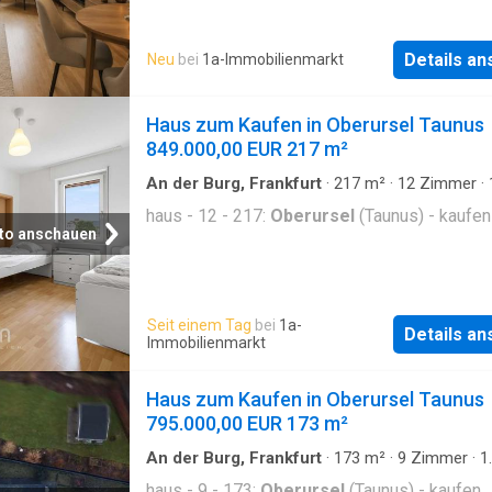
Details a
Neu
bei
1a-Immobilienmarkt
Haus zum Kaufen in Oberursel Taunus
849.000,00 EUR 217 m²
An der Burg, Frankfurt
·
217
m²
·
12
Zimmer
·
Badezimmer
·
Haus
haus - 12 - 217:
Oberursel
(Taunus) - kaufen
to anschauen
Seit einem Tag
bei
1a-
Details a
Immobilienmarkt
Haus zum Kaufen in Oberursel Taunus
795.000,00 EUR 173 m²
An der Burg, Frankfurt
·
173
m²
·
9
Zimmer
·
1
Badezimmer
·
Haus
haus - 9 - 173:
Oberursel
(Taunus) - kaufen