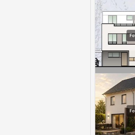
Fo
Fo