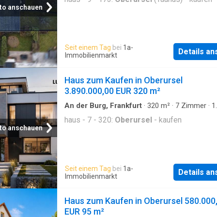
to anschauen
Seit einem Tag
bei
1a-
Details a
Immobilienmarkt
Haus zum Kaufen in Oberursel
3.890.000,00 EUR 320 m²
An der Burg, Frankfurt
·
320
m²
·
7
Zimmer
·
1
Badezimmer
·
Haus
haus - 7 - 320:
Oberursel
- kaufen
to anschauen
Seit einem Tag
bei
1a-
Details a
Immobilienmarkt
Haus zum Kaufen in Oberursel 580.000
EUR 95 m²