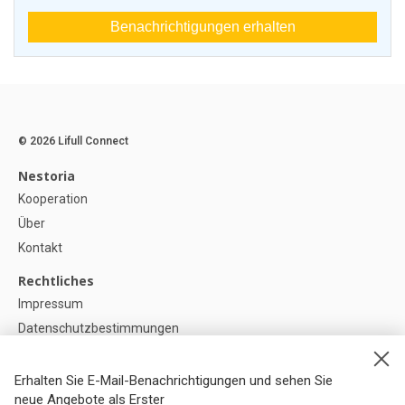
Benachrichtigungen erhalten
© 2026 Lifull Connect
Nestoria
Kooperation
Über
Kontakt
Rechtliches
Impressum
Datenschutzbestimmungen
Politik zur Verwendung von Cookies
Cookie-Einstellunge
Erhalten Sie E-Mail-Benachrichtigungen und sehen Sie
neue Angebote als Erster