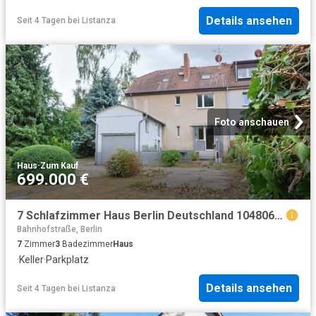
Details ansehen
Seit 4 Tagen
bei
Listanza
Foto anschauen
Haus
·
Zum Kauf
699.000 €
7 Schlafzimmer Haus Berlin Deutschland 104806208
Bahnhofstraße, Berlin
7
Zimmer
3
Badezimmer
Haus
·
Keller
·
Parkplatz
Details ansehen
Seit 4 Tagen
bei
Listanza