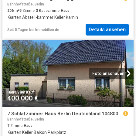
Bahnhofstraße, Berlin
206
m²
5
Zimmer
3
Badezimmer
Haus
·
Garten
·
Abstell-kammer
·
Keller
·
Kamin
Details ansehen
Seit 5 Tagen
bei
Immobilien.de
Foto anschauen
Haus
·
Zum Kauf
400.000 €
7 Schlafzimmer Haus Berlin Deutschland 104800172
Bahnhofstraße, Berlin
7
Zimmer
Haus
·
Garten
·
Keller
·
Balkon
·
Parkplatz