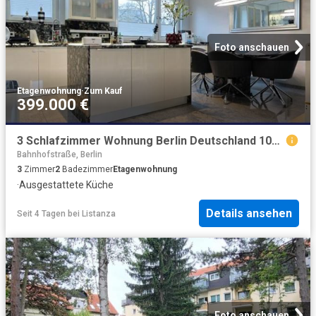
Foto anschauen
Etagenwohnung
·
Zum Kauf
399.000 €
3 Schlafzimmer Wohnung Berlin Deutschland 104806184
Bahnhofstraße, Berlin
3
Zimmer
2
Badezimmer
Etagenwohnung
·
Ausgestattete Küche
Details ansehen
Seit 4 Tagen
bei
Listanza
Foto anschauen