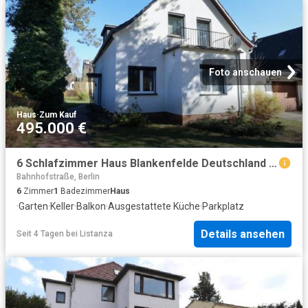
Foto anschauen
Haus
·
Zum Kauf
495.000 €
6 Schlafzimmer Haus Blankenfelde Deutschland 104806205
Bahnhofstraße, Berlin
6
Zimmer
1
Badezimmer
Haus
·
Garten
·
Keller
·
Balkon
·
Ausgestattete Küche
·
Parkplatz
Details ansehen
Seit 4 Tagen
bei
Listanza