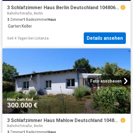
3 Schlafzimmer Haus Berlin Deutschland 104806188
Bahnhofstraße, Berlin
3
Zimmer
1
Badezimmer
Haus
·
Garten
·
Keller
Details ansehen
Seit 4 Tagen
bei
Listanza
Foto anschauen
Haus
·
Zum Kauf
300.000 €
3 Schlafzimmer Haus Mahlow Deutschland 104806161
Bahnhofstraße, Berlin
3
Zimmer
1
Badezimmer
Haus