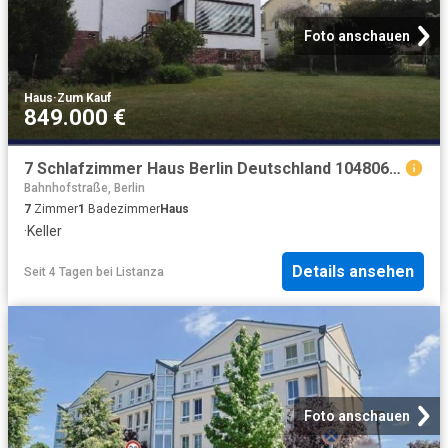
Foto anschauen
Haus
·
Zum Kauf
849.000 €
7 Schlafzimmer Haus Berlin Deutschland 104806174
Bahnhofstraße, Berlin
7
Zimmer
1
Badezimmer
Haus
·
Keller
Details ansehen
Seit 4 Tagen
bei
Listanza
Foto anschauen