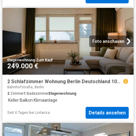
Foto anschauen
Etagenwohnung
·
Zum Kauf
249.000 €
2 Schlafzimmer Wohnung Berlin Deutschland 104806185
Bahnhofstraße, Berlin
2
Zimmer
1
Badezimmer
Etagenwohnung
·
Keller
·
Balkon
·
Klimaanlage
Details ansehen
Seit 4 Tagen
bei
Listanza