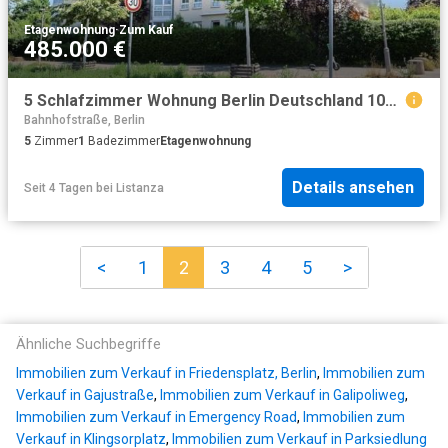
Etagenwohnung
·
Zum Kauf
485.000 €
5 Schlafzimmer Wohnung Berlin Deutschland 104806214
Bahnhofstraße, Berlin
5
Zimmer
1
Badezimmer
Etagenwohnung
Details ansehen
Seit 4 Tagen
bei
Listanza
<
1
2
3
4
5
>
Ähnliche Suchbegriffe
Immobilien zum Verkauf in Friedensplatz, Berlin
,
Immobilien zum
Verkauf in Gajustraße
,
Immobilien zum Verkauf in Galipoliweg
,
Immobilien zum Verkauf in Emergency Road
,
Immobilien zum
Verkauf in Klingsorplatz
,
Immobilien zum Verkauf in Parksiedlung