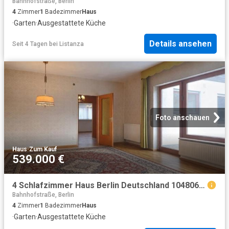
Bahnhofstraße, Berlin
4
Zimmer
1
Badezimmer
Haus
·
Garten
·
Ausgestattete Küche
Details ansehen
Seit 4 Tagen
bei
Listanza
Foto anschauen
Haus
·
Zum Kauf
539.000 €
4 Schlafzimmer Haus Berlin Deutschland 104806190
Bahnhofstraße, Berlin
4
Zimmer
1
Badezimmer
Haus
·
Garten
·
Ausgestattete Küche