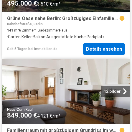
495.000 €
3.510 €/m²
Grüne Oase nahe Berlin: Großzügiges Einfamilienhaus mit parkähnlichem Garten
Bahnhofstraße, Berlin
141
m²
6
Zimmer
1
Badezimmer
Haus
·
Garten
·
Keller
·
Balkon
·
Ausgestattete Küche
·
Parkplatz
Details ansehen
Seit 5 Tagen
bei
Immobilien.de
12 bilder
Haus
·
Zum Kauf
849.000 €
4.121 €/m²
Familientraum mit großzügigem Grundriss im westlichen Buckow