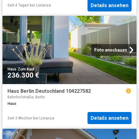
Details ansehen
Seit 4 Tagen
bei
Listanza
Foto anschauen
Haus
·
Zum Kauf
236.300 €
Haus Berlin Deutschland 104227582
Bahnhofstraße, Berlin
Haus
Details ansehen
Seit 3 Wochen
bei
Listanza