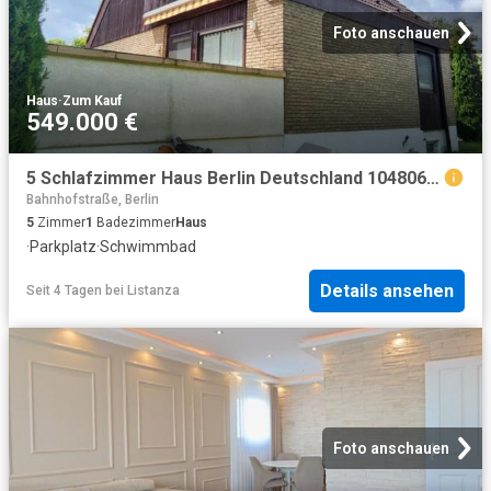
Foto anschauen
Haus
·
Zum Kauf
549.000 €
5 Schlafzimmer Haus Berlin Deutschland 104806211
Bahnhofstraße, Berlin
5
Zimmer
1
Badezimmer
Haus
·
Parkplatz
·
Schwimmbad
Details ansehen
Seit 4 Tagen
bei
Listanza
Foto anschauen