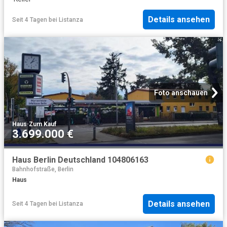
Details ansehen
Seit 4 Tagen
bei
Listanza
Foto anschauen
Haus
·
Zum Kauf
3.699.000 €
Haus Berlin Deutschland 104806163
Bahnhofstraße, Berlin
Haus
Details ansehen
Seit 4 Tagen
bei
Listanza