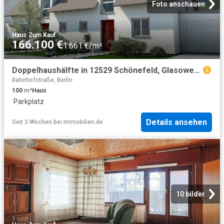
Foto anschauen
Haus
·
Zum Kauf
166.100 €
1.661 €/m²
Doppelhaushälfte in 12529 Schönefeld, Glasower Weg
Bahnhofstraße, Berlin
100
m²
Haus
·
Parkplatz
Details ansehen
Seit 3 Wochen
bei
Immobilien.de
10 bilder