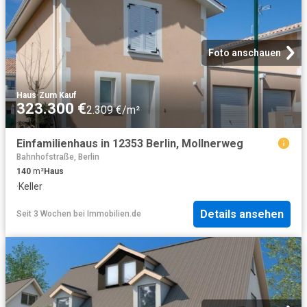
Foto anschauen
Haus
·
Zum Kauf
323.300 €
2.309 €/m²
Einfamilienhaus in 12353 Berlin, Mollnerweg
Bahnhofstraße, Berlin
140
m²
Haus
·
Keller
Details ansehen
Seit 3 Wochen
bei
Immobilien.de