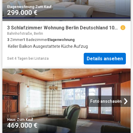
Etagenwohnung
·
Zum Kauf
299.000 €
3 Schlafzimmer Wohnung Berlin Deutschland 104806189
Bahnhofstraße, Berlin
3
Zimmer
1
Badezimmer
Etagenwohnung
·
Keller
·
Balkon
·
Ausgestattete Küche
·
Aufzug
Details ansehen
Seit 4 Tagen
bei
Listanza
Foto anschauen
Haus
·
Zum Kauf
469.000 €