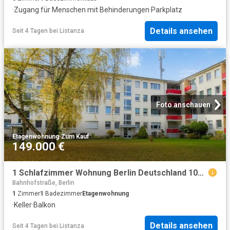
·
Zugang für Menschen mit Behinderungen
·
Parkplatz
Details ansehen
Seit 4 Tagen
bei
Listanza
Foto anschauen
Etagenwohnung
·
Zum Kauf
149.000 €
1 Schlafzimmer Wohnung Berlin Deutschland 104806218
Bahnhofstraße, Berlin
1
Zimmer
1
Badezimmer
Etagenwohnung
·
Keller
·
Balkon
Details ansehen
Seit 4 Tagen
bei
Listanza