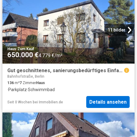
11 bilder
Haus
·
Zum Kauf
650.000 €
4.779 €/m²
Gut geschnittenes, sanierungsbedürftiges Einfamilienhaus in ruhiger Lage & zusätzlichem Baupotenzial
Bahnhofstraße, Berlin
136
m²
7
Zimmer
Haus
·
Parkplatz
·
Schwimmbad
Details ansehen
Seit 0 Wochen
bei
Immobilien.de