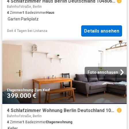
4 Schlafzimmer Haus Berlin Deutschland 104806215
Bahnhofstraße, Berlin
4
Zimmer
1
Badezimmer
Haus
·
Garten
·
Parkplatz
Details ansehen
Seit 4 Tagen
bei
Listanza
Foto anschauen
Etagenwohnung
·
Zum Kauf
399.000 €
4 Schlafzimmer Wohnung Berlin Deutschland 104806166
Bahnhofstraße, Berlin
4
Zimmer
1
Badezimmer
Etagenwohnung
·
Keller