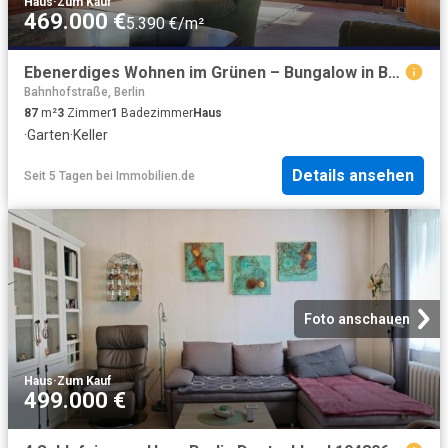
Haus
·
Zum Kauf
469.000 €
5.390 €/m²
Ebenerdiges Wohnen im Grünen – Bungalow in Buckow
Bahnhofstraße, Berlin
87
m²
3
Zimmer
1
Badezimmer
Haus
·
Garten
·
Keller
Details ansehen
Seit 5 Tagen
bei
Immobilien.de
Foto anschauen
Haus
·
Zum Kauf
499.000 €