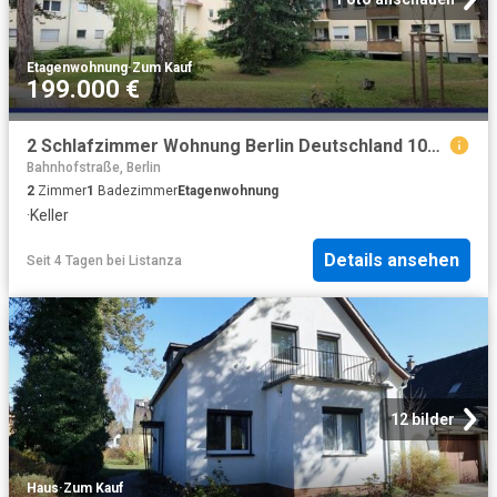
Etagenwohnung
·
Zum Kauf
199.000 €
2 Schlafzimmer Wohnung Berlin Deutschland 104806216
Bahnhofstraße, Berlin
2
Zimmer
1
Badezimmer
Etagenwohnung
·
Keller
Details ansehen
Seit 4 Tagen
bei
Listanza
12 bilder
Haus
·
Zum Kauf