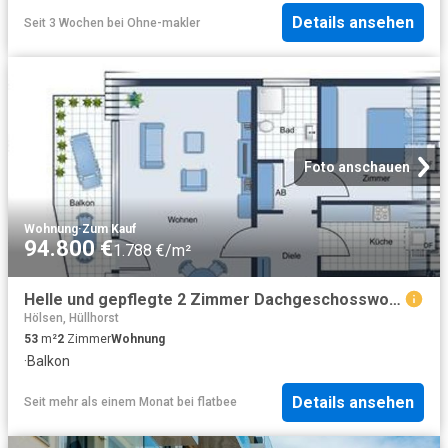
Details ansehen
Seit 3 Wochen
bei
Ohne-makler
Foto anschauen
Wohnung
·
Zum Kauf
94.800 €
1.788 €/m²
Helle und gepflegte 2 Zimmer Dachgeschosswohnung mit großzügigem Balkon in Bad Oeynhausen
Hölsen, Hüllhorst
53
m²
2
Zimmer
Wohnung
·
Balkon
Details ansehen
Seit mehr als einem Monat
bei
flatbee