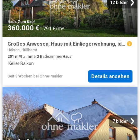
12 bilder
Haus
·
Zum Kauf
360.000 €
1.791 €/m²
Großes Anwesen, Haus mit Einliegerwohnung, ideal für Pferde/Hunde/Tierhaltung geeignet
Hölsen, Hüllhorst
201
m²
9
Zimmer
2
Badezimmer
Haus
·
Keller
·
Balkon
Details ansehen
Seit 3 Wochen
bei
Ohne-makler
7 bilder