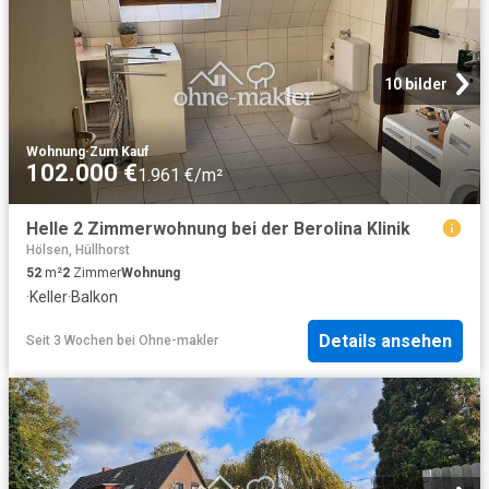
10 bilder
Wohnung
·
Zum Kauf
102.000 €
1.961 €/m²
Helle 2 Zimmerwohnung bei der Berolina Klinik
Hölsen, Hüllhorst
52
m²
2
Zimmer
Wohnung
·
Keller
·
Balkon
Details ansehen
Seit 3 Wochen
bei
Ohne-makler