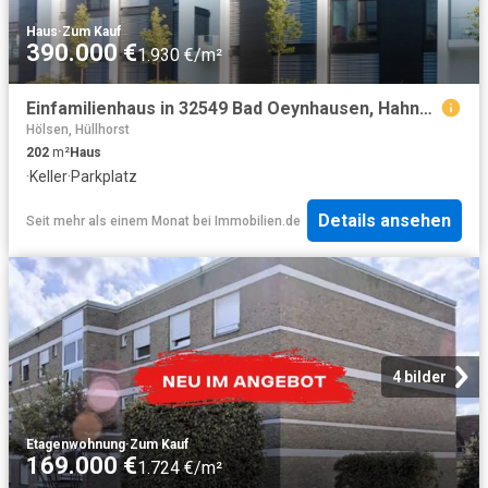
Haus
·
Zum Kauf
390.000 €
1.930 €/m²
Einfamilienhaus in 32549 Bad Oeynhausen, Hahnenkampstr
Hölsen, Hüllhorst
202
m²
Haus
·
Keller
·
Parkplatz
Details ansehen
Seit mehr als einem Monat
bei
Immobilien.de
4 bilder
Etagenwohnung
·
Zum Kauf
169.000 €
1.724 €/m²