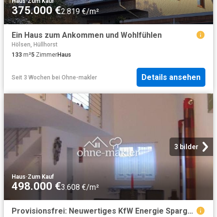
Haus
·
Zum Kauf
375.000 €
2.819 €/m²
Ein Haus zum Ankommen und Wohlfühlen
Hölsen, Hüllhorst
133
m²
5
Zimmer
Haus
Details ansehen
Seit 3 Wochen
bei
Ohne-makler
3 bilder
Haus
·
Zum Kauf
498.000 €
3.608 €/m²
Provisionsfrei: Neuwertiges KfW Energie Spargenie A+ in Bünde – 5 Zimmer, Wärmepumpe!