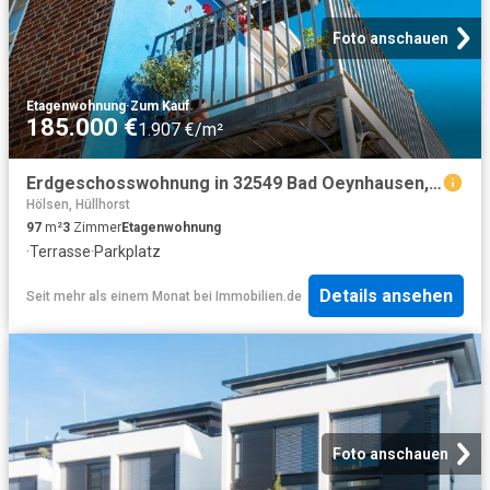
Foto anschauen
Etagenwohnung
·
Zum Kauf
185.000 €
1.907 €/m²
Erdgeschosswohnung in 32549 Bad Oeynhausen, Eidinghausener Str
Hölsen, Hüllhorst
97
m²
3
Zimmer
Etagenwohnung
·
Terrasse
·
Parkplatz
Details ansehen
Seit mehr als einem Monat
bei
Immobilien.de
Foto anschauen