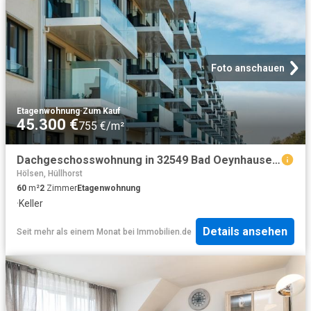
Foto anschauen
Etagenwohnung
·
Zum Kauf
45.300 €
755 €/m²
Dachgeschosswohnung in 32549 Bad Oeynhausen, Bergkirchener Str
Hölsen, Hüllhorst
60
m²
2
Zimmer
Etagenwohnung
·
Keller
Details ansehen
Seit mehr als einem Monat
bei
Immobilien.de