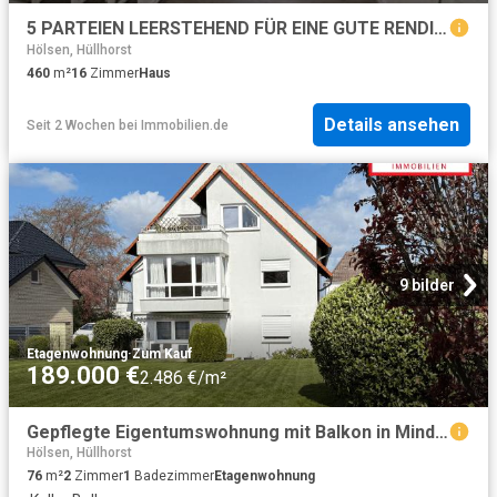
5 PARTEIEN LEERSTEHEND FÜR EINE GUTE RENDITE!
Hölsen, Hüllhorst
460
m²
16
Zimmer
Haus
Details ansehen
Seit 2 Wochen
bei
Immobilien.de
9 bilder
Etagenwohnung
·
Zum Kauf
189.000 €
2.486 €/m²
Gepflegte Eigentumswohnung mit Balkon in Minden Bölhorst
Hölsen, Hüllhorst
76
m²
2
Zimmer
1
Badezimmer
Etagenwohnung