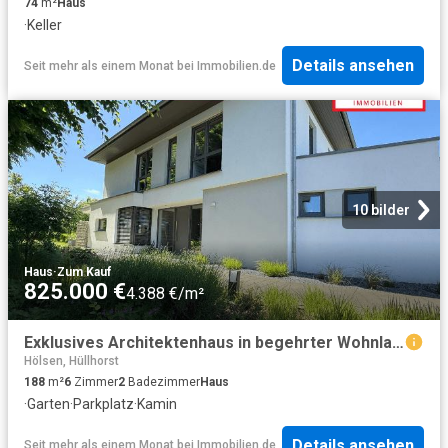
74
m²
Haus
·
Keller
Details ansehen
Seit mehr als einem Monat
bei
Immobilien.de
10 bilder
Haus
·
Zum Kauf
825.000 €
4.388 €/m²
Exklusives Architektenhaus in begehrter Wohnlage
Hölsen, Hüllhorst
188
m²
6
Zimmer
2
Badezimmer
Haus
·
Garten
·
Parkplatz
·
Kamin
Details ansehen
Seit mehr als einem Monat
bei
Immobilien.de