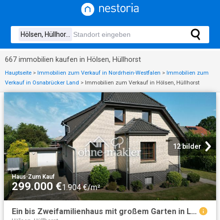
667 immobilien kaufen in Hölsen, Hüllhorst
Hauptseite
>
Immobilien zum Verkauf in Nordrhein-Westfalen
>
Immobilien zum
Verkauf in Osnabrücker Land
>
Immobilien zum Verkauf in Hölsen, Hüllhorst
12 bilder
Haus
·
Zum Kauf
299.000 €
1.904 €/m²
Ein bis Zweifamilienhaus mit großem Garten in Löhne Mennighüffen