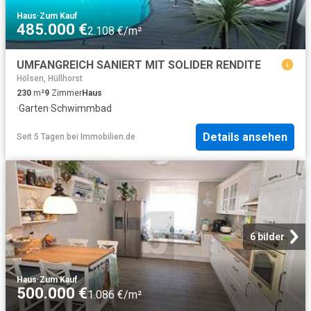
Haus
·
Zum Kauf
485.000 €
2.108 €/m²
UMFANGREICH SANIERT MIT SOLIDER RENDITE
Hölsen, Hüllhorst
230
m²
9
Zimmer
Haus
·
Garten
·
Schwimmbad
Details ansehen
Seit 5 Tagen
bei
Immobilien.de
6 bilder
Haus
·
Zum Kauf
500.000 €
1.086 €/m²