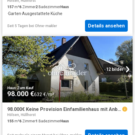
Hölsen, Hüllhorst
157
m²
6
Zimmer
2
Badezimmer
Haus
·
Garten
·
Ausgestattete Küche
Details ansehen
Seit 5 Tagen
bei
Ohne-makler
12 bilder
Haus
·
Zum Kauf
98.000 €
632 €/m²
98.000€ Keine Provision Einfamilienhaus mit Anbau und 2833m2 großem Grundstück im Grünen gelegen
Hölsen, Hüllhorst
155
m²
6
Zimmer
1
Badezimmer
Haus