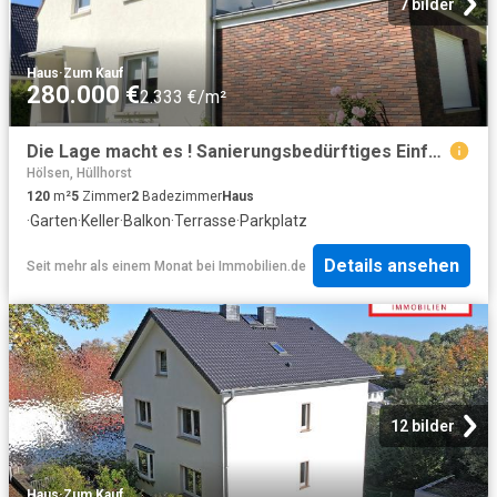
7 bilder
Haus
·
Zum Kauf
280.000 €
2.333 €/m²
Die Lage macht es ! Sanierungsbedürftiges Einfamilienhaus in Porta Westfalica!
Hölsen, Hüllhorst
120
m²
5
Zimmer
2
Badezimmer
Haus
·
Garten
·
Keller
·
Balkon
·
Terrasse
·
Parkplatz
Details ansehen
Seit mehr als einem Monat
bei
Immobilien.de
12 bilder
Haus
·
Zum Kauf