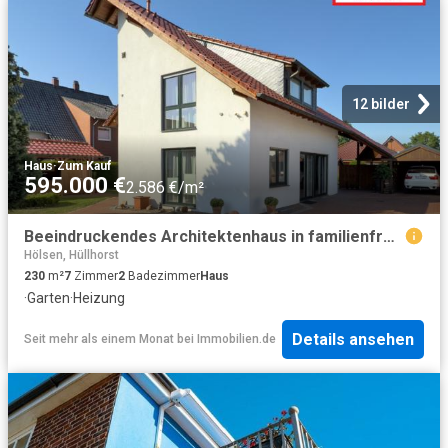
12 bilder
Haus
·
Zum Kauf
595.000 €
2.586 €/m²
Beeindruckendes Architektenhaus in familienfreundlicher Lage von Minden
Hölsen, Hüllhorst
230
m²
7
Zimmer
2
Badezimmer
Haus
·
Garten
·
Heizung
Details ansehen
Seit mehr als einem Monat
bei
Immobilien.de