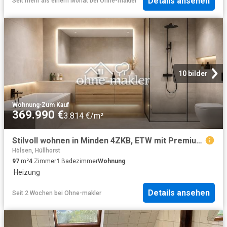
Details ansehen
Seit mehr als einem Monat
bei
Ohne-makler
10 bilder
Wohnung
·
Zum Kauf
369.990 €
3.814 €/m²
Stilvoll wohnen in Minden 4ZKB, ETW mit Premium Ausstattung
Hölsen, Hüllhorst
97
m²
4
Zimmer
1
Badezimmer
Wohnung
·
Heizung
Details ansehen
Seit 2 Wochen
bei
Ohne-makler