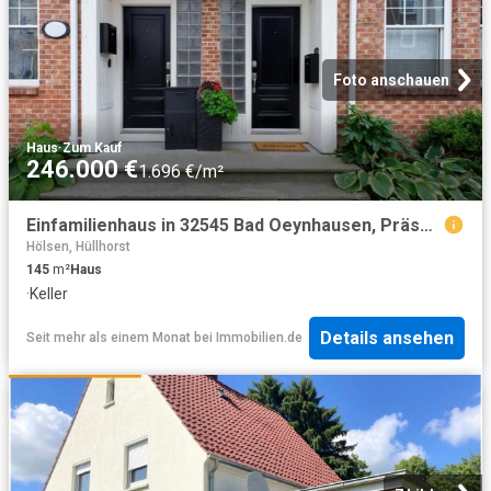
Foto anschauen
Haus
·
Zum Kauf
246.000 €
1.696 €/m²
Einfamilienhaus in 32545 Bad Oeynhausen, Präses Koch Str
Hölsen, Hüllhorst
145
m²
Haus
·
Keller
Details ansehen
Seit mehr als einem Monat
bei
Immobilien.de