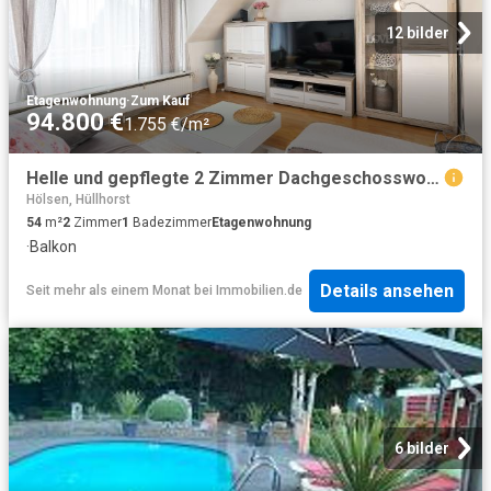
12 bilder
Etagenwohnung
·
Zum Kauf
94.800 €
1.755 €/m²
Helle und gepflegte 2 Zimmer Dachgeschosswohnung mit großzügigem Balkon in Bad Oeynhausen
Hölsen, Hüllhorst
54
m²
2
Zimmer
1
Badezimmer
Etagenwohnung
·
Balkon
Details ansehen
Seit mehr als einem Monat
bei
Immobilien.de
6 bilder