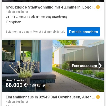
Großzügige Stadtwohnung mit 4 Zimmern, Loggia und Garage
Hölsen, Hüllhorst
98
m²
4
Zimmer
1
Badezimmer
Etagenwohnung
·
Parkplatz
Details ansehen
Seit mehr als einem Monat
bei
Immobilien.de
Foto anschauen
Haus
·
Zum Kauf
88.000 €
1.189 €/m²
Einfamilienhaus in 32549 Bad Oeynhausen, Alter Postweg
Hölsen, Hüllhorst