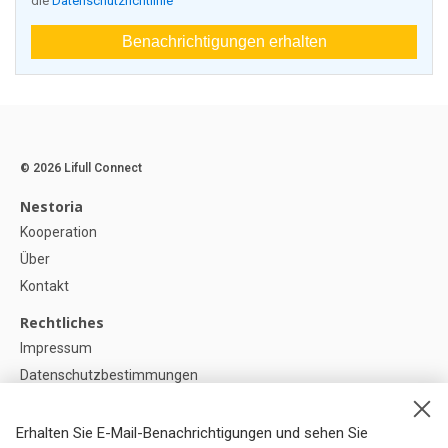
die
Datenschutzrichtlinie
Benachrichtigungen erhalten
© 2026 Lifull Connect
Nestoria
Kooperation
Über
Kontakt
Rechtliches
Impressum
Datenschutzbestimmungen
Politik zur Verwendung von Cookies
Cookie-Einstellunge
Erhalten Sie E-Mail-Benachrichtigungen und sehen Sie