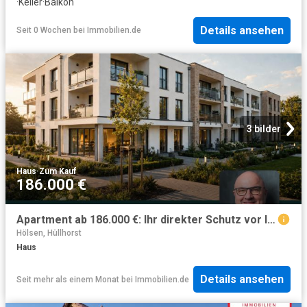
·
Keller
·
Balkon
Details ansehen
Seit 0 Wochen
bei
Immobilien.de
3 bilder
Haus
·
Zum Kauf
186.000 €
Apartment ab 186.000 €: Ihr direkter Schutz vor Inflation
Hölsen, Hüllhorst
Haus
Details ansehen
Seit mehr als einem Monat
bei
Immobilien.de