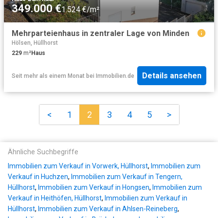
349.000 €
1.524 €/m²
Mehrparteienhaus in zentraler Lage von Minden
Hölsen, Hüllhorst
229
m²
Haus
Details ansehen
Seit mehr als einem Monat
bei
Immobilien.de
<
1
2
3
4
5
>
Ähnliche Suchbegriffe
Immobilien zum Verkauf in Vorwerk, Hüllhorst
,
Immobilien zum
Verkauf in Huchzen
,
Immobilien zum Verkauf in Tengern,
Hüllhorst
,
Immobilien zum Verkauf in Hongsen
,
Immobilien zum
Verkauf in Heithöfen, Hüllhorst
,
Immobilien zum Verkauf in
Hüllhorst
,
Immobilien zum Verkauf in Ahlsen-Reineberg
,