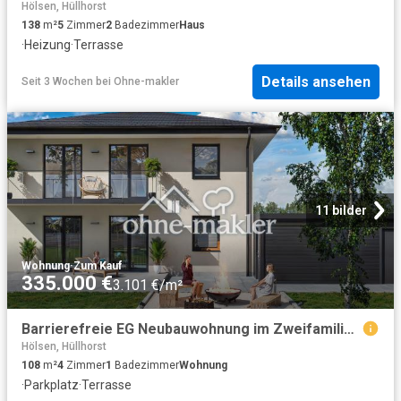
Hölsen, Hüllhorst
138
m²
5
Zimmer
2
Badezimmer
Haus
·
Heizung
·
Terrasse
Details ansehen
Seit 3 Wochen
bei
Ohne-makler
11 bilder
Wohnung
·
Zum Kauf
335.000 €
3.101 €/m²
Barrierefreie EG Neubauwohnung im Zweifamilienhaus – Wohnen wie im Bungalow
Hölsen, Hüllhorst
108
m²
4
Zimmer
1
Badezimmer
Wohnung
·
Parkplatz
·
Terrasse