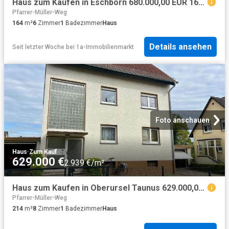
Haus zum Kaufen in Eschborn 680.000,00 EUR 164 m²
Pfarrer-Müller-Weg
164
m²
6
Zimmer
1
Badezimmer
Haus
Details ansehen
Seit letzter Woche
bei
1a-Immobilienmarkt
Foto anschauen
Haus
·
Zum Kauf
629.000 €
2.939 €/m²
Haus zum Kaufen in Oberursel Taunus 629.000,00 EUR 214 m²
Pfarrer-Müller-Weg
214
m²
8
Zimmer
1
Badezimmer
Haus