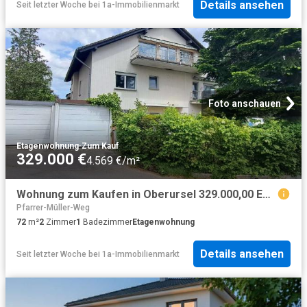
Details ansehen
Seit letzter Woche
bei
1a-Immobilienmarkt
Foto anschauen
Etagenwohnung
·
Zum Kauf
329.000 €
4.569 €/m²
Wohnung zum Kaufen in Oberursel 329.000,00 EUR 72.33 m²
Pfarrer-Müller-Weg
72
m²
2
Zimmer
1
Badezimmer
Etagenwohnung
Details ansehen
Seit letzter Woche
bei
1a-Immobilienmarkt