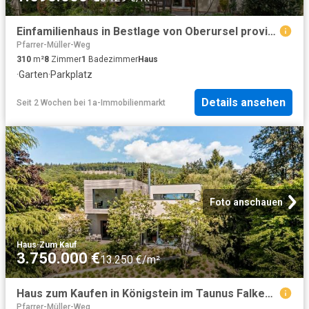
Einfamilienhaus in Bestlage von Oberursel provisionsfrei
Pfarrer-Müller-Weg
310
m²
8
Zimmer
1
Badezimmer
Haus
·
Garten
·
Parkplatz
Details ansehen
Seit 2 Wochen
bei
1a-Immobilienmarkt
Foto anschauen
Haus
·
Zum Kauf
3.750.000 €
13.250 €/m²
Haus zum Kaufen in Königstein im Taunus Falkenstein 3.750.000,00 EUR 283 m²
Pfarrer-Müller-Weg