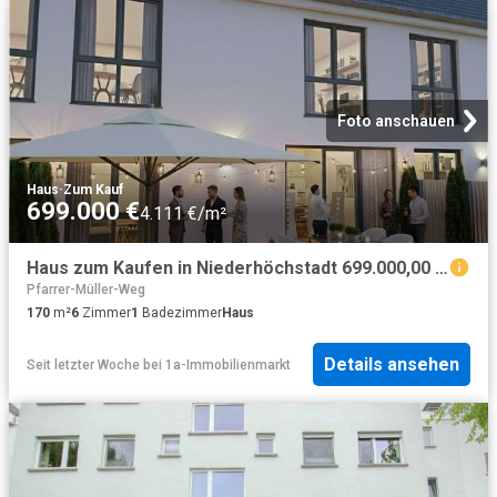
Foto anschauen
Haus
·
Zum Kauf
699.000 €
4.111 €/m²
Haus zum Kaufen in Niederhöchstadt 699.000,00 EUR 170.45 m²
Pfarrer-Müller-Weg
170
m²
6
Zimmer
1
Badezimmer
Haus
Details ansehen
Seit letzter Woche
bei
1a-Immobilienmarkt