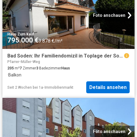
Foto anschauen
Haus
·
Zum Kauf
795.000 €
3.878 €/m²
Bad Soden: Ihr Familiendomizil in Toplage der Sophienruhe
Pfarrer-Müller-Weg
205
m²
7
Zimmer
3
Badezimmer
Haus
·
Balkon
Details ansehen
Seit 2 Wochen
bei
1a-Immobilienmarkt
Foto anschauen