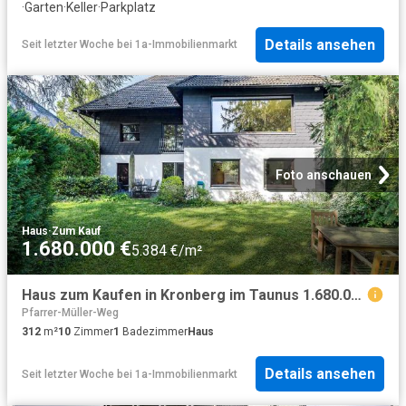
·
Garten
·
Keller
·
Parkplatz
Details ansehen
Seit letzter Woche
bei
1a-Immobilienmarkt
Foto anschauen
Haus
·
Zum Kauf
1.680.000 €
5.384 €/m²
Haus zum Kaufen in Kronberg im Taunus 1.680.000,00 EUR 312 m²
Pfarrer-Müller-Weg
312
m²
10
Zimmer
1
Badezimmer
Haus
Details ansehen
Seit letzter Woche
bei
1a-Immobilienmarkt