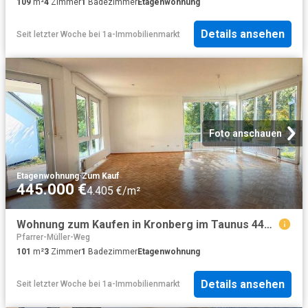
109
m²
4
Zimmer
1
Badezimmer
Etagenwohnung
Details ansehen
Seit letzter Woche
bei
1a-Immobilienmarkt
Foto anschauen
Etagenwohnung
·
Zum Kauf
445.000 €
4.405 €/m²
Wohnung zum Kaufen in Kronberg im Taunus 445.000,00 EUR 101 m²
Pfarrer-Müller-Weg
101
m²
3
Zimmer
1
Badezimmer
Etagenwohnung
Details ansehen
Seit letzter Woche
bei
1a-Immobilienmarkt