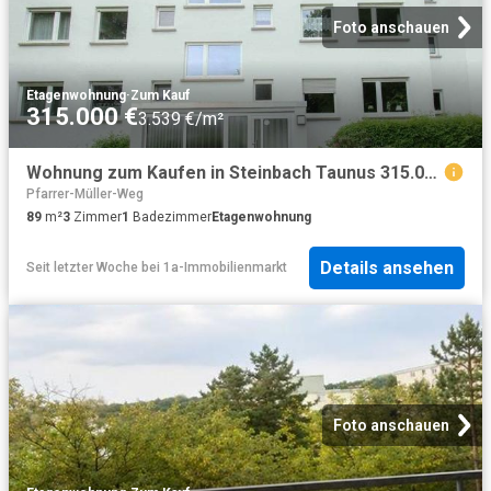
Foto anschauen
Etagenwohnung
·
Zum Kauf
315.000 €
3.539 €/m²
Wohnung zum Kaufen in Steinbach Taunus 315.000,00 EUR 89.33 m²
Pfarrer-Müller-Weg
89
m²
3
Zimmer
1
Badezimmer
Etagenwohnung
Details ansehen
Seit letzter Woche
bei
1a-Immobilienmarkt
Foto anschauen