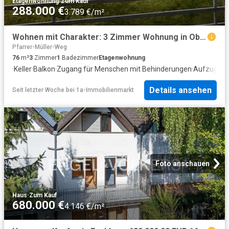
Etagenwohnung
·
Zum Kauf
288.000 €
3.789 €/m²
Wohnen mit Charakter: 3 Zimmer Wohnung in Oberursel
Pfarrer-Müller-Weg
76
m²
3
Zimmer
1
Badezimmer
Etagenwohnung
·
Keller
·
Balkon
·
Zugang für Menschen mit Behinderungen
·
Aufzug
Details ansehen
Seit letzter Woche
bei
1a-Immobilienmarkt
Foto anschauen
Haus
·
Zum Kauf
680.000 €
4.146 €/m²