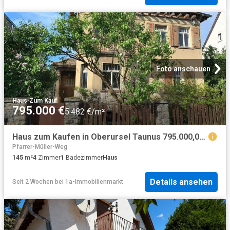
Foto anschauen
Haus
·
Zum Kauf
795.000 €
5.482 €/m²
Haus zum Kaufen in Oberursel Taunus 795.000,00 EUR 145 m²
Pfarrer-Müller-Weg
145
m²
4
Zimmer
1
Badezimmer
Haus
Details ansehen
Seit 2 Wochen
bei
1a-Immobilienmarkt