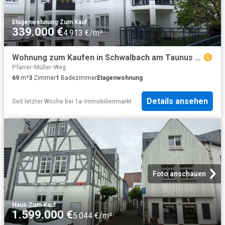
Etagenwohnung
·
Zum Kauf
339.000 €
4.913 €/m²
Wohnung zum Kaufen in Schwalbach am Taunus 339.000,00 EUR 69 m²
Pfarrer-Müller-Weg
69
m²
3
Zimmer
1
Badezimmer
Etagenwohnung
Details ansehen
Seit letzter Woche
bei
1a-Immobilienmarkt
Foto anschauen
Haus
·
Zum Kauf
1.599.000 €
5.044 €/m²