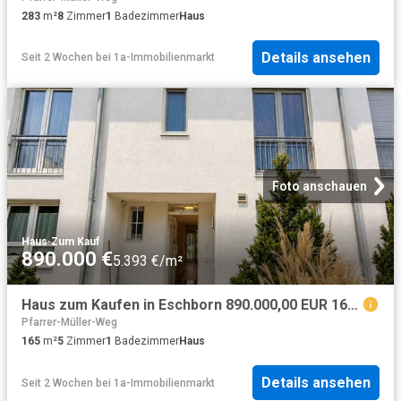
283
m²
8
Zimmer
1
Badezimmer
Haus
Details ansehen
Seit 2 Wochen
bei
1a-Immobilienmarkt
Foto anschauen
Haus
·
Zum Kauf
890.000 €
5.393 €/m²
Haus zum Kaufen in Eschborn 890.000,00 EUR 165 m²
Pfarrer-Müller-Weg
165
m²
5
Zimmer
1
Badezimmer
Haus
Details ansehen
Seit 2 Wochen
bei
1a-Immobilienmarkt