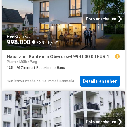
Foto anschauen
Haus
·
Zum Kauf
998.000 €
7.392 €/m²
Haus zum Kaufen in Oberursel 998.000,00 EUR 135 m²
Pfarrer-Müller-Weg
135
m²
6
Zimmer
1
Badezimmer
Haus
Details ansehen
Seit letzter Woche
bei
1a-Immobilienmarkt
Foto anschauen