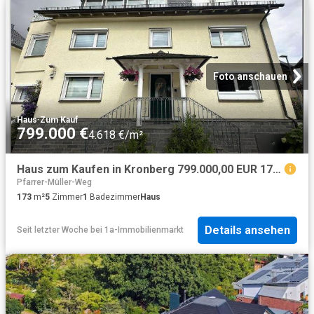
Foto anschauen
Haus
·
Zum Kauf
799.000 €
4.618 €/m²
Haus zum Kaufen in Kronberg 799.000,00 EUR 173.03 m²
Pfarrer-Müller-Weg
173
m²
5
Zimmer
1
Badezimmer
Haus
Details ansehen
Seit letzter Woche
bei
1a-Immobilienmarkt