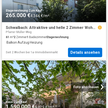
Etagenwohnung
·
Zum Kauf
265.000 €
4.344 €/m²
Schwalbach: Attraktive und helle 2 Zimmer Wohnung in gesuchter Wohnlage
Pfarrer-Müller-Weg
61
m²
2
Zimmer
1
Badezimmer
Etagenwohnung
·
Balkon
·
Aufzug
·
Heizung
Details ansehen
Seit 2 Wochen
bei
1a-Immobilienmarkt
Foto anschauen
Haus
·
Zum Kauf
1.590.000 €
5.129 €/m²