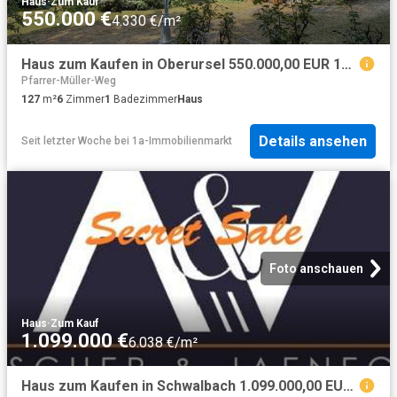
Haus
·
Zum Kauf
550.000 €
4.330 €/m²
Haus zum Kaufen in Oberursel 550.000,00 EUR 127 m²
Pfarrer-Müller-Weg
127
m²
6
Zimmer
1
Badezimmer
Haus
Details ansehen
Seit letzter Woche
bei
1a-Immobilienmarkt
Foto anschauen
Haus
·
Zum Kauf
1.099.000 €
6.038 €/m²
Haus zum Kaufen in Schwalbach 1.099.000,00 EUR 182 m²