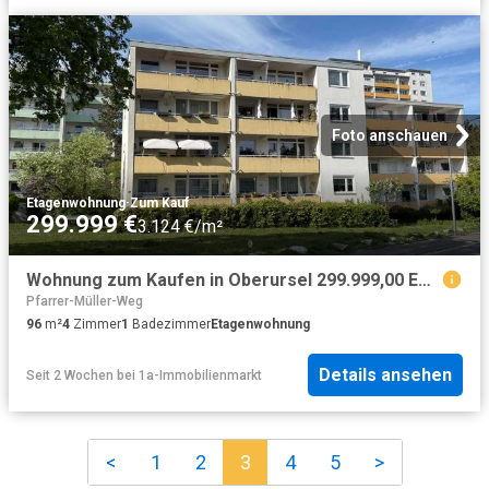
Foto anschauen
Etagenwohnung
·
Zum Kauf
299.999 €
3.124 €/m²
Wohnung zum Kaufen in Oberursel 299.999,00 EUR 96 m²
Pfarrer-Müller-Weg
96
m²
4
Zimmer
1
Badezimmer
Etagenwohnung
Details ansehen
Seit 2 Wochen
bei
1a-Immobilienmarkt
<
1
2
3
4
5
>