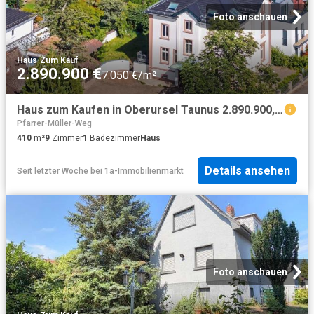
Foto anschauen
Haus
·
Zum Kauf
2.890.900 €
7.050 €/m²
Haus zum Kaufen in Oberursel Taunus 2.890.900,00 EUR 410 m²
Pfarrer-Müller-Weg
410
m²
9
Zimmer
1
Badezimmer
Haus
Details ansehen
Seit letzter Woche
bei
1a-Immobilienmarkt
Foto anschauen