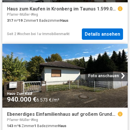
Haus zum Kaufen in Kronberg im Taunus 1.599.000,00 EUR 317 m²
Pfarrer-Müller-Weg
317
m²
19
Zimmer
1
Badezimmer
Haus
Details ansehen
Seit 2 Wochen
bei
1a-Immobilienmarkt
Foto anschauen
Haus
·
Zum Kauf
940.000 €
6.573 €/m²
Ebenerdiges Einfamilienhaus auf großem Grundstück in Kronberg
Pfarrer-Müller-Weg
143
m²
6
Zimmer
1
Badezimmer
Haus