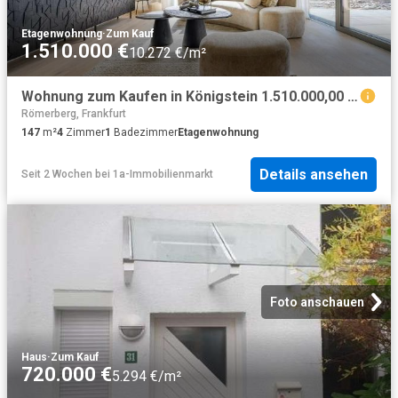
Etagenwohnung
·
Zum Kauf
1.510.000 €
10.272 €/m²
Wohnung zum Kaufen in Königstein 1.510.000,00 EUR 147 m²
Römerberg, Frankfurt
147
m²
4
Zimmer
1
Badezimmer
Etagenwohnung
Details ansehen
Seit 2 Wochen
bei
1a-Immobilienmarkt
Foto anschauen
Haus
·
Zum Kauf
720.000 €
5.294 €/m²