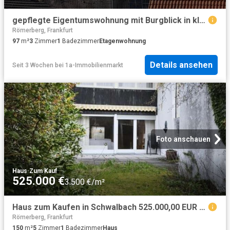
gepflegte Eigentumswohnung mit Burgblick in kleiner Wohneinheit
Römerberg, Frankfurt
97
m²
3
Zimmer
1
Badezimmer
Etagenwohnung
Details ansehen
Seit 3 Wochen
bei
1a-Immobilienmarkt
Foto anschauen
Haus
·
Zum Kauf
525.000 €
3.500 €/m²
Haus zum Kaufen in Schwalbach 525.000,00 EUR 150 m²
Römerberg, Frankfurt
150
m²
5
Zimmer
1
Badezimmer
Haus