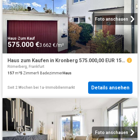
Foto anschauen
Haus
·
Zum Kauf
575.000 €
3.662 €/m²
Haus zum Kaufen in Kronberg 575.000,00 EUR 157.98 m²
Römerberg, Frankfurt
157
m²
5
Zimmer
1
Badezimmer
Haus
Details ansehen
Seit 2 Wochen
bei
1a-Immobilienmarkt
Foto anschauen