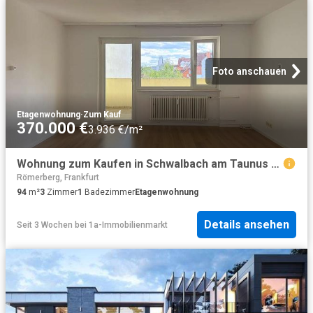
Foto anschauen
Etagenwohnung
·
Zum Kauf
370.000 €
3.936 €/m²
Wohnung zum Kaufen in Schwalbach am Taunus Limesstadt 370.000,00 EUR 94 m²
Römerberg, Frankfurt
94
m²
3
Zimmer
1
Badezimmer
Etagenwohnung
Details ansehen
Seit 3 Wochen
bei
1a-Immobilienmarkt