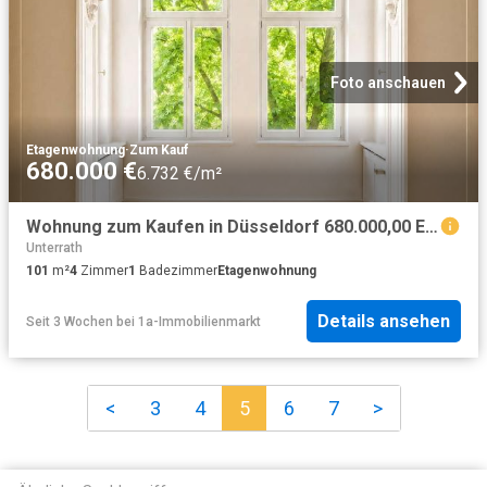
Foto anschauen
Etagenwohnung
·
Zum Kauf
680.000 €
6.732 €/m²
Wohnung zum Kaufen in Düsseldorf 680.000,00 EUR 101 m²
Unterrath
101
m²
4
Zimmer
1
Badezimmer
Etagenwohnung
Details ansehen
Seit 3 Wochen
bei
1a-Immobilienmarkt
<
3
4
5
6
7
>