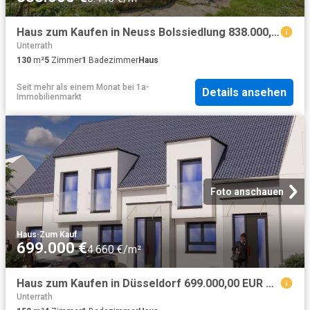
Haus zum Kaufen in Neuss Bolssiedlung 838.000,00 EUR 130 m²
Unterrath
130
m²
5
Zimmer
1
Badezimmer
Haus
Seit mehr als einem Monat
bei
1a-
Details ansehen
Immobilienmarkt
Foto anschauen
Haus
·
Zum Kauf
699.000 €
4.660 €/m²
Haus zum Kaufen in Düsseldorf 699.000,00 EUR 150 m²
Unterrath