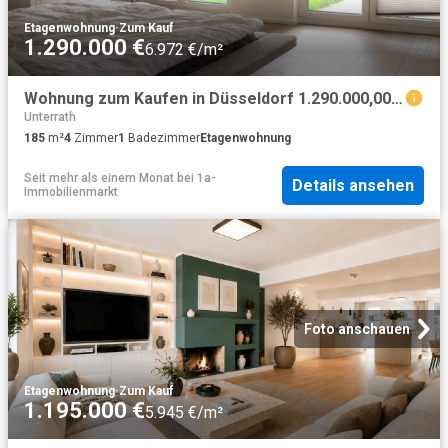
Etagenwohnung
·
Zum Kauf
1.290.000 €
6.972 €/m²
Wohnung zum Kaufen in Düsseldorf 1.290.000,00 EUR 185 m²
Unterrath
185
m²
4
Zimmer
1
Badezimmer
Etagenwohnung
Seit mehr als einem Monat
bei
1a-
Details ansehen
Immobilienmarkt
Foto anschauen
Etagenwohnung
·
Zum Kauf
1.195.000 €
5.945 €/m²