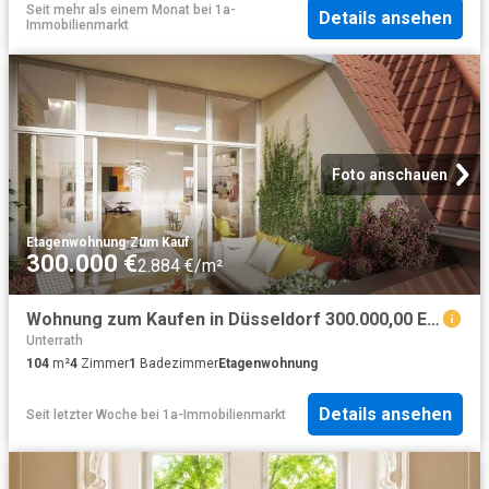
Seit mehr als einem Monat
bei
1a-
Details ansehen
Immobilienmarkt
Foto anschauen
Etagenwohnung
·
Zum Kauf
300.000 €
2.884 €/m²
Wohnung zum Kaufen in Düsseldorf 300.000,00 EUR 104 m²
Unterrath
104
m²
4
Zimmer
1
Badezimmer
Etagenwohnung
Details ansehen
Seit letzter Woche
bei
1a-Immobilienmarkt