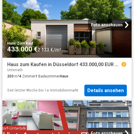
Foto anschauen
Haus
·
Zum Kauf
433.000 €
2.133 €/m²
Haus zum Kaufen in Düsseldorf 433.000,00 EUR 203 m²
Unterrath
203
m²
4
Zimmer
1
Badezimmer
Haus
Details ansehen
Seit letzter Woche
bei
1a-Immobilienmarkt
Foto anschauen