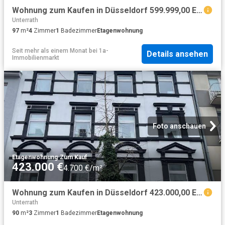
Wohnung zum Kaufen in Düsseldorf 599.999,00 EUR 97 m²
Unterrath
97
m²
4
Zimmer
1
Badezimmer
Etagenwohnung
Seit mehr als einem Monat
bei
1a-
Details ansehen
Immobilienmarkt
Foto anschauen
Etagenwohnung
·
Zum Kauf
423.000 €
4.700 €/m²
Wohnung zum Kaufen in Düsseldorf 423.000,00 EUR 90.7 m²
Unterrath
90
m²
3
Zimmer
1
Badezimmer
Etagenwohnung