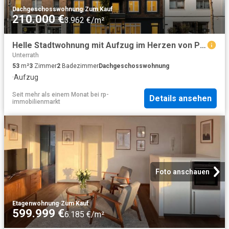
Dachgeschosswohnung
·
Zum Kauf
210.000 €
3.962 €/m²
Helle Stadtwohnung mit Aufzug im Herzen von Pempelfort
Unterrath
53
m²
3
Zimmer
2
Badezimmer
Dachgeschosswohnung
·
Aufzug
Seit mehr als einem Monat
bei
rp-
Details ansehen
immobilienmarkt
Foto anschauen
Etagenwohnung
·
Zum Kauf
599.999 €
6.185 €/m²