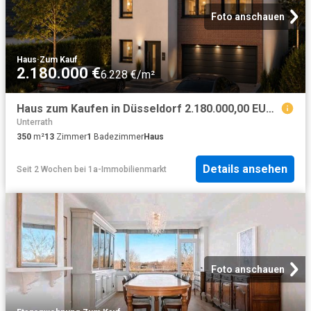
Foto anschauen
Haus
·
Zum Kauf
2.180.000 €
6.228 €/m²
Haus zum Kaufen in Düsseldorf 2.180.000,00 EUR 350 m²
Unterrath
350
m²
13
Zimmer
1
Badezimmer
Haus
Details ansehen
Seit 2 Wochen
bei
1a-Immobilienmarkt
Foto anschauen