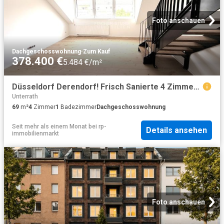
Foto anschauen
Dachgeschosswohnung
·
Zum Kauf
378.400 €
5.484 €/m²
Düsseldorf Derendorf! Frisch Sanierte 4 Zimmer Maisonette mit offener Küche!
Unterrath
69
m²
4
Zimmer
1
Badezimmer
Dachgeschosswohnung
Seit mehr als einem Monat
bei
rp-
Details ansehen
immobilienmarkt
Foto anschauen