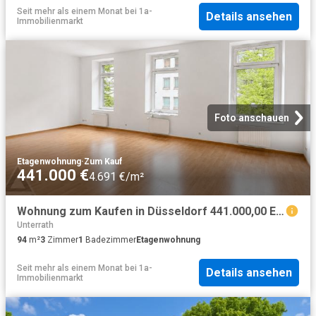
Seit mehr als einem Monat
bei
1a-
Details ansehen
Immobilienmarkt
Foto anschauen
Etagenwohnung
·
Zum Kauf
441.000 €
4.691 €/m²
Wohnung zum Kaufen in Düsseldorf 441.000,00 EUR 94.54 m²
Unterrath
94
m²
3
Zimmer
1
Badezimmer
Etagenwohnung
Seit mehr als einem Monat
bei
1a-
Details ansehen
Immobilienmarkt