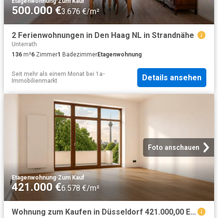
Etagenwohnung
·
Zum Kauf
500.000 €
3.676 €/m²
2 Ferienwohnungen in Den Haag NL in Strandnähe
Unterrath
136
m²
6
Zimmer
1
Badezimmer
Etagenwohnung
Seit mehr als einem Monat
bei
1a-
Details ansehen
Immobilienmarkt
Foto anschauen
Etagenwohnung
·
Zum Kauf
421.000 €
6.578 €/m²
Wohnung zum Kaufen in Düsseldorf 421.000,00 EUR 64.85 m²