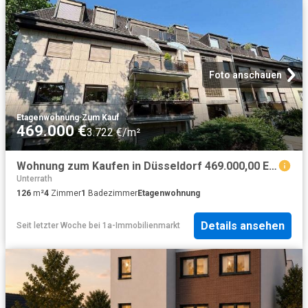
Foto anschauen
Etagenwohnung
·
Zum Kauf
469.000 €
3.722 €/m²
Wohnung zum Kaufen in Düsseldorf 469.000,00 EUR 126 m²
Unterrath
126
m²
4
Zimmer
1
Badezimmer
Etagenwohnung
Details ansehen
Seit letzter Woche
bei
1a-Immobilienmarkt