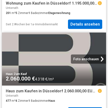
Wohnung zum Kaufen in Düsseldorf 1.195.000,00 EUR 201.38 m²
Unterrath
201
m²
5
Zimmer
1
Badezimmer
Etagenwohnung
Details ansehen
Seit 2 Wochen
bei
1a-Immobilienmarkt
Foto anschauen
Haus
·
Zum Kauf
2.060.000 €
4.318 €/m²
Haus zum Kaufen in Düsseldorf 2.060.000,00 EUR 477.57 m²
Unterrath
477
m²
4
Zimmer
1
Badezimmer
Haus