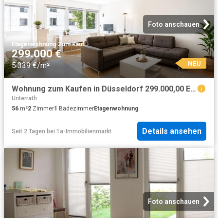
Foto anschauen
Etagenwohnung
·
Zum Kauf
299.000 €
NEU
5.339 €/m²
Wohnung zum Kaufen in Düsseldorf 299.000,00 EUR 56 m²
Unterrath
56
m²
2
Zimmer
1
Badezimmer
Etagenwohnung
Details ansehen
Seit 2 Tagen
bei
1a-Immobilienmarkt
Foto anschauen