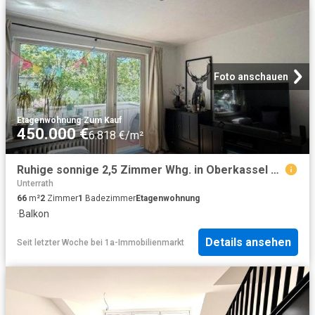
Foto anschauen
Etagenwohnung
·
Zum Kauf
450.000 €
6.818 €/m²
Ruhige sonnige 2,5 Zimmer Whg. in Oberkassel mit Balkon
Unterrath
66
m²
2
Zimmer
1
Badezimmer
Etagenwohnung
·
Balkon
Details ansehen
Seit letzter Woche
bei
1a-Immobilienmarkt