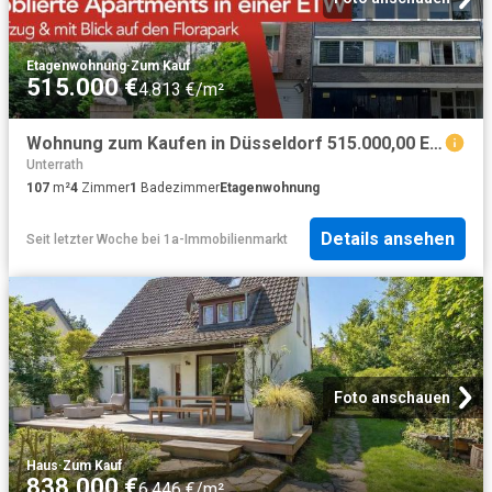
Etagenwohnung
·
Zum Kauf
515.000 €
4.813 €/m²
Wohnung zum Kaufen in Düsseldorf 515.000,00 EUR 107 m²
Unterrath
107
m²
4
Zimmer
1
Badezimmer
Etagenwohnung
Details ansehen
Seit letzter Woche
bei
1a-Immobilienmarkt
Foto anschauen
Haus
·
Zum Kauf
838.000 €
6.446 €/m²