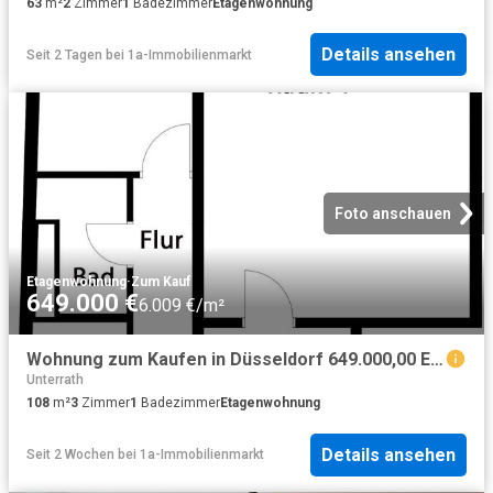
63
m²
2
Zimmer
1
Badezimmer
Etagenwohnung
Details ansehen
Seit 2 Tagen
bei
1a-Immobilienmarkt
Foto anschauen
Etagenwohnung
·
Zum Kauf
649.000 €
6.009 €/m²
Wohnung zum Kaufen in Düsseldorf 649.000,00 EUR 108 m²
Unterrath
108
m²
3
Zimmer
1
Badezimmer
Etagenwohnung
Details ansehen
Seit 2 Wochen
bei
1a-Immobilienmarkt