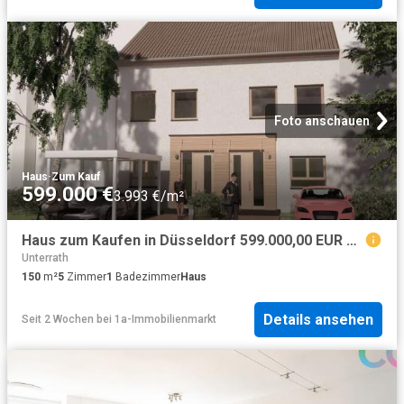
Foto anschauen
Haus
·
Zum Kauf
599.000 €
3.993 €/m²
Haus zum Kaufen in Düsseldorf 599.000,00 EUR 150 m²
Unterrath
150
m²
5
Zimmer
1
Badezimmer
Haus
Details ansehen
Seit 2 Wochen
bei
1a-Immobilienmarkt