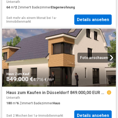
Unterrath
64
m²
2
Zimmer
1
Badezimmer
Etagenwohnung
Seit mehr als einem Monat
bei
1a-
Details ansehen
Immobilienmarkt
Foto anschauen
Haus
·
Zum Kauf
849.000 €
4.716 €/m²
Haus zum Kaufen in Düsseldorf 849.000,00 EUR 180 m²
Unterrath
180
m²
6
Zimmer
1
Badezimmer
Haus
Details ansehen
Seit 2 Wochen
bei
1a-Immobilienmarkt