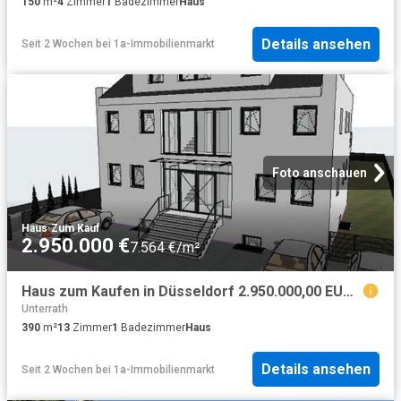
150
m²
4
Zimmer
1
Badezimmer
Haus
Details ansehen
Seit 2 Wochen
bei
1a-Immobilienmarkt
Foto anschauen
Haus
·
Zum Kauf
2.950.000 €
7.564 €/m²
Haus zum Kaufen in Düsseldorf 2.950.000,00 EUR 390 m²
Unterrath
390
m²
13
Zimmer
1
Badezimmer
Haus
Details ansehen
Seit 2 Wochen
bei
1a-Immobilienmarkt