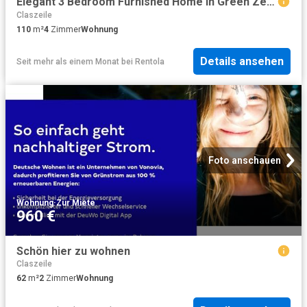
Elegant 3 Bedroom Furnished Home in Green Zehlendorf Mitte– Garden, Terrace & Parking
Claszeile
110
m²
4
Zimmer
Wohnung
Details ansehen
Seit mehr als einem Monat
bei
Rentola
Foto anschauen
Wohnung
·
Zur Miete
960 €
Schön hier zu wohnen
Claszeile
62
m²
2
Zimmer
Wohnung