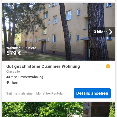
3 bilder
Wohnung
·
Zur Miete
579 €
Gut geschnittene 2 Zimmer Wohnung
Claszeile
43
m²
2
Zimmer
Wohnung
·
Balkon
Details ansehen
Seit mehr als einem Monat
bei
Rentola