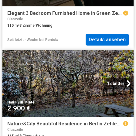
Elegant 3 Bedroom Furnished Home in Green Zehlendorf Mitte– Garden, Terrace & Parking, Berlin Amsterdam Apartments for Rent
Claszeile
110
m²
3
Zimmer
Wohnung
Details ansehen
Seit letzter Woche
bei
Rentola
12 bilder
Haus
·
Zur Miete
2.900 €
Nature&City Beautiful Residence in Berlin Zehlendorf
Claszeile
165
m²
8
Zimmer
Haus