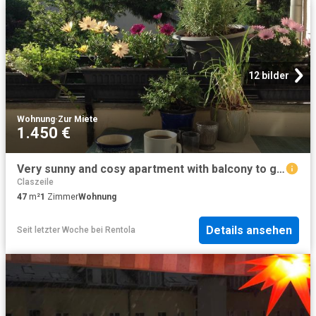
12 bilder
Wohnung
·
Zur Miete
1.450 €
Very sunny and cosy apartment with balcony to green area, near FU and S1 Sundgauer Str.Station, Berlin Amsterdam Apartments for Rent
Claszeile
47
m²
1
Zimmer
Wohnung
Details ansehen
Seit letzter Woche
bei
Rentola