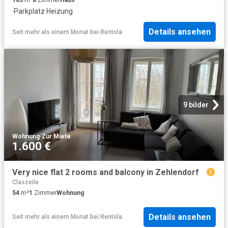
·
Parkplatz
·
Heizung
Details ansehen
Seit mehr als einem Monat
bei
Rentola
9 bilder
Wohnung
·
Zur Miete
1.600 €
Very nice flat 2 rooms and balcony in Zehlendorf
Claszeile
54
m²
1
Zimmer
Wohnung
Details ansehen
Seit mehr als einem Monat
bei
Rentola