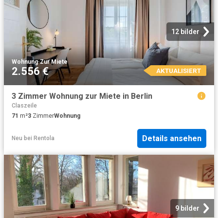
12 bilder
Wohnung
·
Zur Miete
2.556 €
AKTUALISIERT
3 Zimmer Wohnung zur Miete in Berlin
Claszeile
71
m²
3
Zimmer
Wohnung
Details ansehen
Neu
bei
Rentola
9 bilder