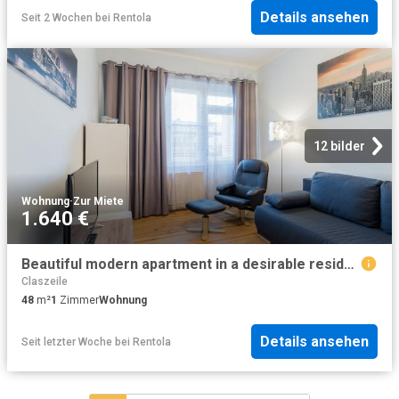
Details ansehen
Seit 2 Wochen
bei
Rentola
12 bilder
Wohnung
·
Zur Miete
1.640 €
Beautiful modern apartment in a desirable residential area with excellent public transportations, Berlin Amsterdam Apartments for Rent
Claszeile
48
m²
1
Zimmer
Wohnung
Details ansehen
Seit letzter Woche
bei
Rentola