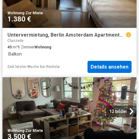
Wohnung
·
Zur Miete
1.380 €
Untervermietung, Berlin Amsterdam Apartments for Rent
Claszeile
45
m²
1
Zimmer
Wohnung
·
Balkon
Details ansehen
Seit letzter Woche
bei
Rentola
12 bilder
Wohnung
·
Zur Miete
3.500 €