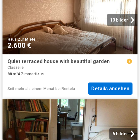
10 bilder
Haus
·
Zur Miete
2.600 €
Quiet terraced house with beautiful garden
Claszeile
88
m²
4
Zimmer
Haus
Details ansehen
Seit mehr als einem Monat
bei
Rentola
6 bilder