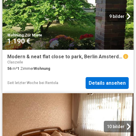
9 bilder
Wohnung
·
Zur Miete
1.190 €
Modern & neat flat close to park, Berlin Amsterdam Apartments for Rent
Claszeile
56
m²
1
Zimmer
Wohnung
Details ansehen
Seit letzter Woche
bei
Rentola
10 bilder