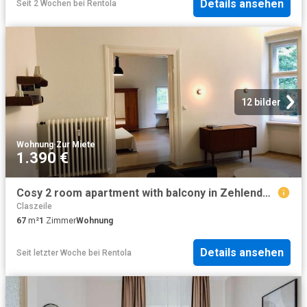
Details ansehen
Seit 2 Wochen
bei
Rentola
12 bilder
Wohnung
·
Zur Miete
1.390 €
Cosy 2 room apartment with balcony in Zehlendorf with good connection, Berlin Amsterdam Apartments for Rent
Claszeile
67
m²
1
Zimmer
Wohnung
Details ansehen
Seit letzter Woche
bei
Rentola