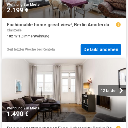
Wohnung
·
Zur Miete
2.199 €
Fashionable home great view!, Berlin Amsterdam Apartments for Rent
Claszeile
102
m²
1
Zimmer
Wohnung
Details ansehen
Seit letzter Woche
bei
Rentola
12 bilder
Wohnung
·
Zur Miete
1.490 €