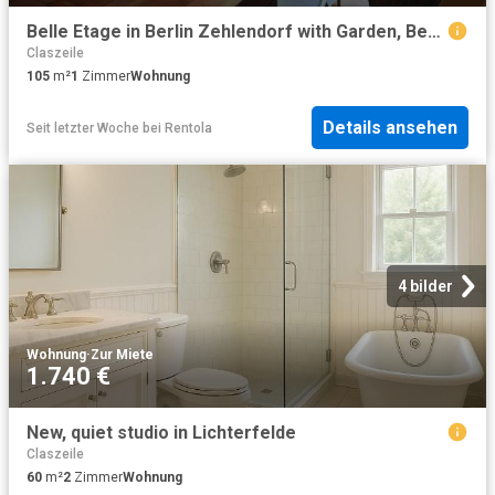
Belle Etage in Berlin Zehlendorf with Garden, Berlin Amsterdam Apartments for Rent
Claszeile
105
m²
1
Zimmer
Wohnung
Details ansehen
Seit letzter Woche
bei
Rentola
4 bilder
Wohnung
·
Zur Miete
1.740 €
New, quiet studio in Lichterfelde
Claszeile
60
m²
2
Zimmer
Wohnung