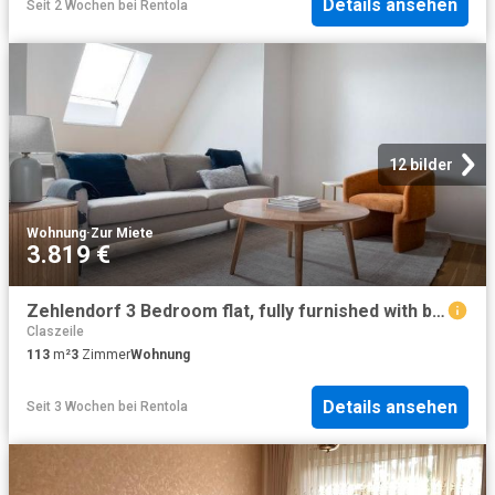
Details ansehen
Seit 2 Wochen
bei
Rentola
12 bilder
Wohnung
·
Zur Miete
3.819 €
Zehlendorf 3 Bedroom flat, fully furnished with balcony, Berlin Amsterdam Apartments for Rent
Claszeile
113
m²
3
Zimmer
Wohnung
Details ansehen
Seit 3 Wochen
bei
Rentola