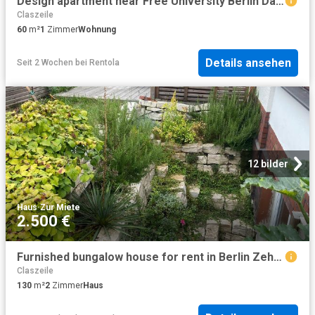
Design apartment near Free University Berlin Dahlem/Zehlendorf, Berlin Amsterdam Apartments for Rent
Claszeile
60
m²
1
Zimmer
Wohnung
Details ansehen
Seit 2 Wochen
bei
Rentola
12 bilder
Haus
·
Zur Miete
2.500 €
Furnished bungalow house for rent in Berlin Zehlendorf, Berlin Amsterdam Apartments for Rent
Claszeile
130
m²
2
Zimmer
Haus