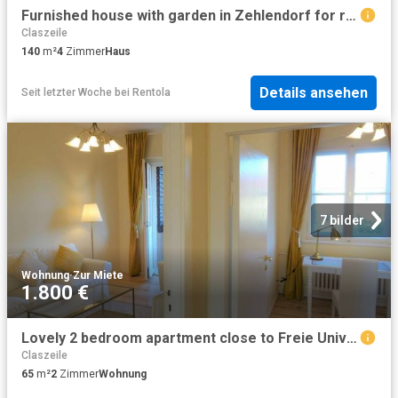
Furnished house with garden in Zehlendorf for rent for 3 5 months, Berlin Amsterdam Apartments for Rent
Claszeile
140
m²
4
Zimmer
Haus
Details ansehen
Seit letzter Woche
bei
Rentola
7 bilder
Wohnung
·
Zur Miete
1.800 €
Lovely 2 bedroom apartment close to Freie Universität
Claszeile
65
m²
2
Zimmer
Wohnung