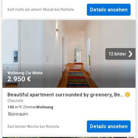
Details ansehen
Seit mehr als einem Monat
bei
Rentola
12 bilder
Wohnung
·
Zur Miete
2.950 €
Beautiful apartment surrounded by greenery, Berlin Amsterdam Apartments for Rent
Claszeile
150
m²
1
Zimmer
Wohnung
·
Büroraum
Details ansehen
Seit letzter Woche
bei
Rentola