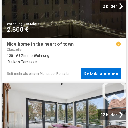
2 bilder
Wohnung
·
Zur Miete
2.800 €
Nice home in the heart of town
Claszeile
120
m²
3
Zimmer
Wohnung
·
Balkon
·
Terrasse
Details ansehen
Seit mehr als einem Monat
bei
Rentola
12 bilder