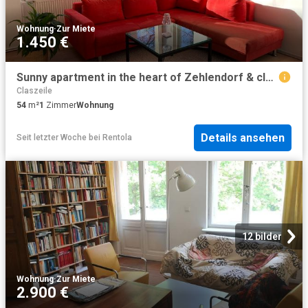
Wohnung
·
Zur Miete
1.450 €
Sunny apartment in the heart of Zehlendorf & close to PT, Berlin Amsterdam Apartments for Rent
Claszeile
54
m²
1
Zimmer
Wohnung
Details ansehen
Seit letzter Woche
bei
Rentola
12 bilder
Wohnung
·
Zur Miete
2.900 €