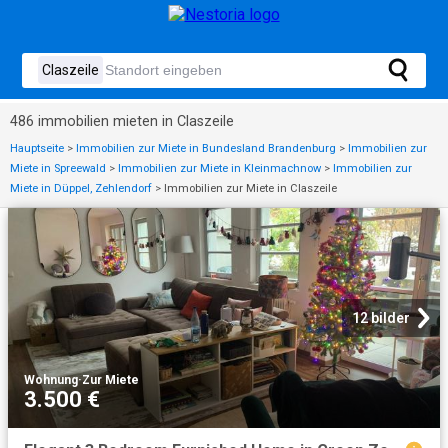
486 immobilien mieten in Claszeile
Hauptseite
>
Immobilien zur Miete in Bundesland Brandenburg
>
Immobilien zur
Miete in Spreewald
>
Immobilien zur Miete in Kleinmachnow
>
Immobilien zur
Miete in Düppel, Zehlendorf
>
Immobilien zur Miete in Claszeile
12 bilder
Wohnung
·
Zur Miete
3.500 €