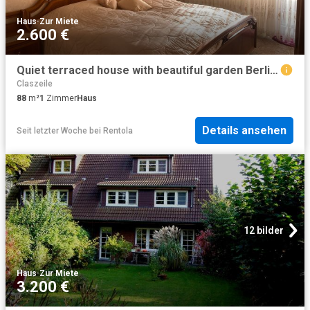
Haus
·
Zur Miete
2.600 €
Quiet terraced house with beautiful garden Berlin Amsterdam Apartments for Rent
Claszeile
88
m²
1
Zimmer
Haus
Details ansehen
Seit letzter Woche
bei
Rentola
12 bilder
Haus
·
Zur Miete
3.200 €