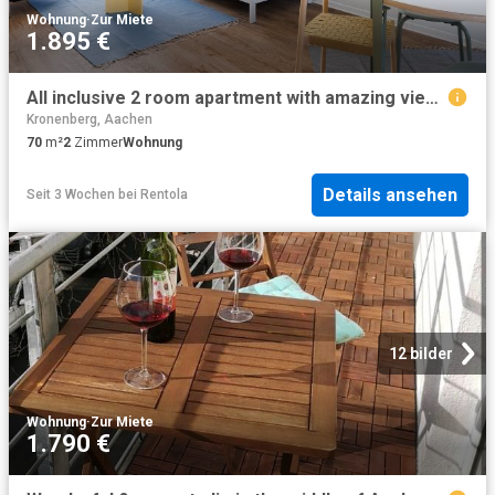
Wohnung
·
Zur Miete
1.895 €
All inclusive 2 room apartment with amazing view, Aachen Amsterdam Apartments for Rent
Kronenberg, Aachen
70
m²
2
Zimmer
Wohnung
Details ansehen
Seit 3 Wochen
bei
Rentola
12 bilder
Wohnung
·
Zur Miete
1.790 €