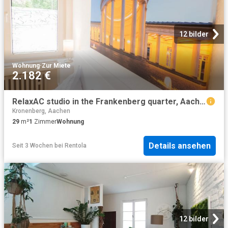
12 bilder
Wohnung
·
Zur Miete
2.182 €
RelaxAC studio in the Frankenberg quarter, Aachen Amsterdam Apartments for Rent
Kronenberg, Aachen
29
m²
1
Zimmer
Wohnung
Details ansehen
Seit 3 Wochen
bei
Rentola
12 bilder