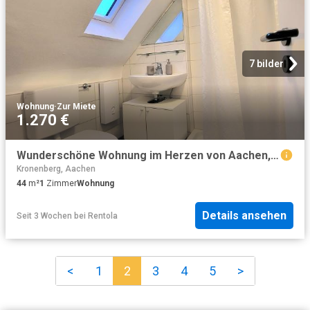
7 bilder
Wohnung
·
Zur Miete
1.270 €
Wunderschöne Wohnung im Herzen von Aachen, Aachen Amsterdam Apartments for Rent
Kronenberg, Aachen
44
m²
1
Zimmer
Wohnung
Details ansehen
Seit 3 Wochen
bei
Rentola
<
1
2
3
4
5
>