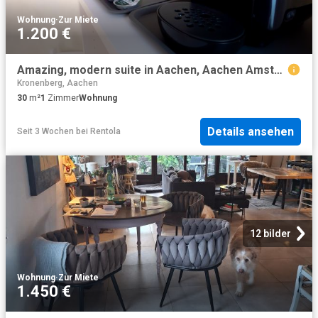
Wohnung
·
Zur Miete
1.200 €
Amazing, modern suite in Aachen, Aachen Amsterdam Apartments for Rent
Kronenberg, Aachen
30
m²
1
Zimmer
Wohnung
Details ansehen
Seit 3 Wochen
bei
Rentola
12 bilder
Wohnung
·
Zur Miete
1.450 €