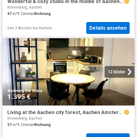
Wonderful & cozy studio in the middle of Aachen in the trendy Pontviertel, close to the university and 5 minutes from the historic center, Aachen Amsterdam Apartments for Rent
Kronenberg, Aachen
47
m²
1
Zimmer
Wohnung
Details ansehen
Seit 3 Wochen
bei
Rentola
12 bilder
Wohnung
·
Zur Miete
1.395 €
Living at the Aachen city forest, Aachen Amsterdam Apartments for Rent
Kronenberg, Aachen
57
m²
1
Zimmer
Wohnung