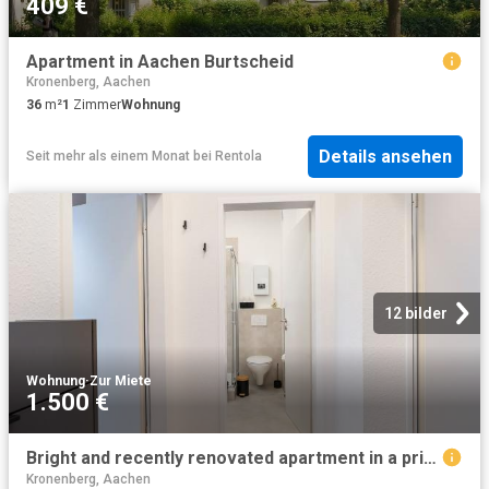
409 €
Apartment in Aachen Burtscheid
Kronenberg, Aachen
36
m²
1
Zimmer
Wohnung
Details ansehen
Seit mehr als einem Monat
bei
Rentola
12 bilder
Wohnung
·
Zur Miete
1.500 €
Bright and recently renovated apartment in a prime location, Aachen Amsterdam Apartments for Rent
Kronenberg, Aachen