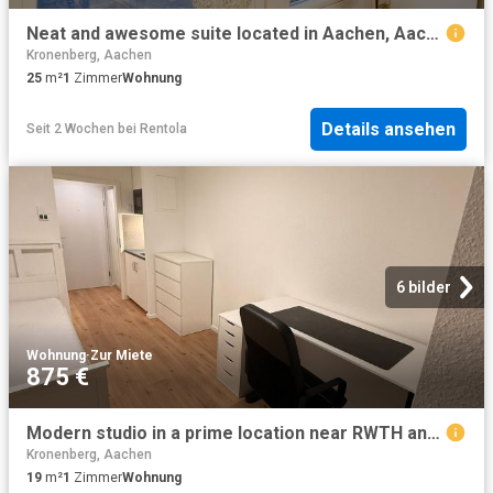
Neat and awesome suite located in Aachen, Aachen Amsterdam Apartments for Rent
Kronenberg, Aachen
25
m²
1
Zimmer
Wohnung
Details ansehen
Seit 2 Wochen
bei
Rentola
6 bilder
Wohnung
·
Zur Miete
875 €
Modern studio in a prime location near RWTH and the city centre, Aachen Amsterdam Apartments for Rent
Kronenberg, Aachen
19
m²
1
Zimmer
Wohnung