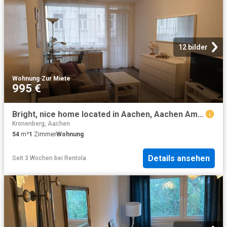
12 bilder
Wohnung
·
Zur Miete
995 €
Bright, nice home located in Aachen, Aachen Amsterdam Apartments for Rent
Kronenberg, Aachen
54
m²
1
Zimmer
Wohnung
Details ansehen
Seit 3 Wochen
bei
Rentola