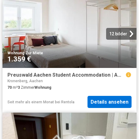
12 bilder
Wohnung
·
Zur Miete
1.359 €
Preuswald Aachen Student Accommodation | Amber
Kronenberg, Aachen
70
m²
3
Zimmer
Wohnung
Details ansehen
Seit mehr als einem Monat
bei
Rentola