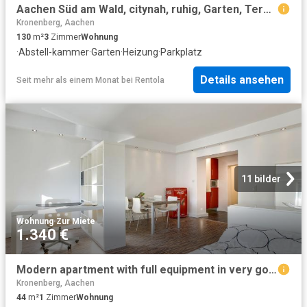
Aachen Süd am Wald, citynah, ruhig, Garten, Terassen, Wallbox, Garage
Kronenberg, Aachen
130
m²
3
Zimmer
Wohnung
·
Abstell-kammer
·
Garten
·
Heizung
·
Parkplatz
Details ansehen
Seit mehr als einem Monat
bei
Rentola
11 bilder
Wohnung
·
Zur Miete
1.340 €
Modern apartment with full equipment in very good location, Aachen Amsterdam Apartments for Rent
Kronenberg, Aachen
44
m²
1
Zimmer
Wohnung