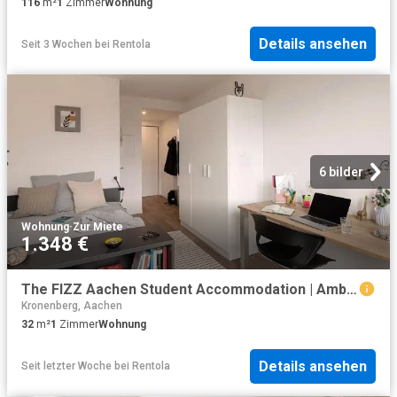
116
m²
1
Zimmer
Wohnung
Details ansehen
Seit 3 Wochen
bei
Rentola
6 bilder
Wohnung
·
Zur Miete
1.348 €
The FIZZ Aachen Student Accommodation | Amber
Kronenberg, Aachen
32
m²
1
Zimmer
Wohnung
Details ansehen
Seit letzter Woche
bei
Rentola