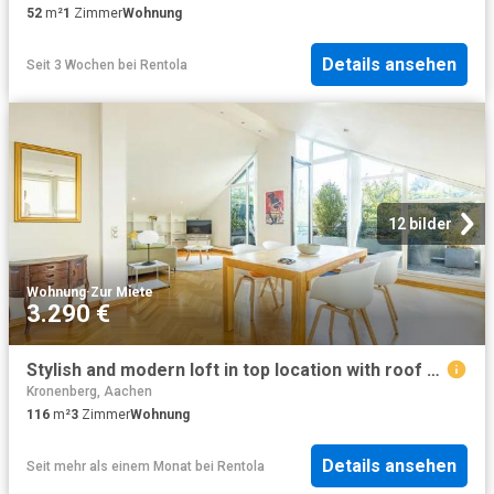
52
m²
1
Zimmer
Wohnung
Details ansehen
Seit 3 Wochen
bei
Rentola
12 bilder
Wohnung
·
Zur Miete
3.290 €
Stylish and modern loft in top location with roof garden, Aachen
Kronenberg, Aachen
116
m²
3
Zimmer
Wohnung
Details ansehen
Seit mehr als einem Monat
bei
Rentola