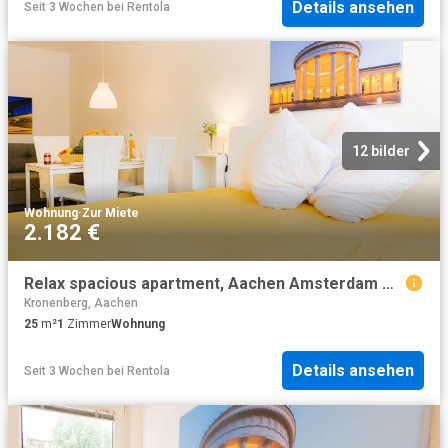
Details ansehen
Seit 3 Wochen
bei
Rentola
12 bilder
Wohnung
·
Zur Miete
2.182 €
Relax spacious apartment, Aachen Amsterdam Apartments for Rent
Kronenberg, Aachen
25
m²
1
Zimmer
Wohnung
Details ansehen
Seit 3 Wochen
bei
Rentola