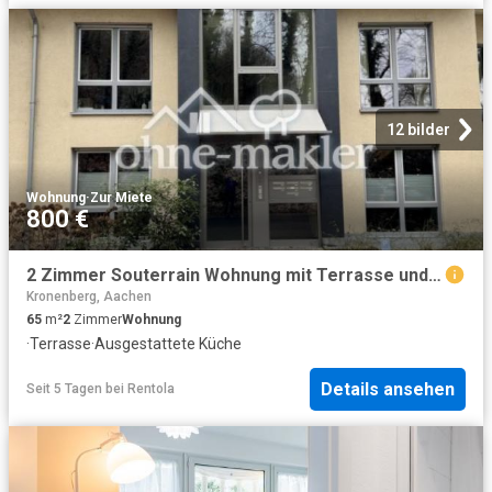
12 bilder
Wohnung
·
Zur Miete
800 €
2 Zimmer Souterrain Wohnung mit Terrasse und EBK
Kronenberg, Aachen
65
m²
2
Zimmer
Wohnung
·
Terrasse
·
Ausgestattete Küche
Details ansehen
Seit 5 Tagen
bei
Rentola