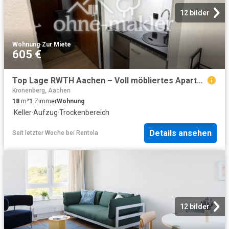
12 bilder
Wohnung
·
Zur Miete
605 €
Top Lage RWTH Aachen – Voll möbliertes Apartment mit neuer Ausstattung frisch saniert!
Kronenberg, Aachen
18
m²
1
Zimmer
Wohnung
·
Keller
·
Aufzug
·
Trockenbereich
Details ansehen
Seit letzter Woche
bei
Rentola
12 bilder