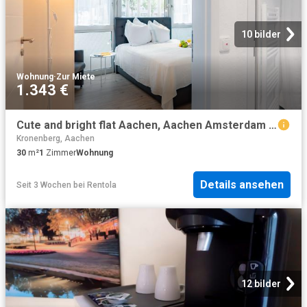
10 bilder
Wohnung
·
Zur Miete
1.343 €
Cute and bright flat Aachen, Aachen Amsterdam Apartments for Rent
Kronenberg, Aachen
30
m²
1
Zimmer
Wohnung
Details ansehen
Seit 3 Wochen
bei
Rentola
12 bilder