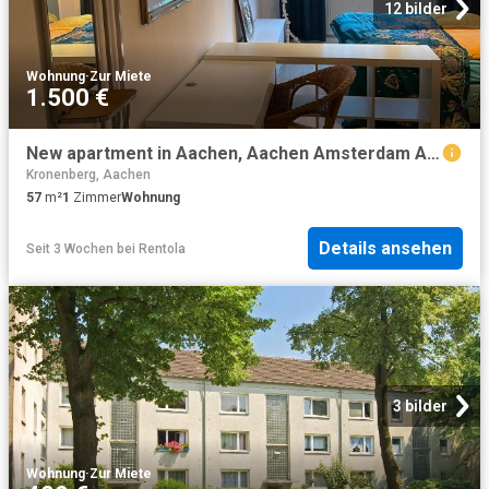
12 bilder
Wohnung
·
Zur Miete
1.500 €
New apartment in Aachen, Aachen Amsterdam Apartments for Rent
Kronenberg, Aachen
57
m²
1
Zimmer
Wohnung
Details ansehen
Seit 3 Wochen
bei
Rentola
3 bilder
Wohnung
·
Zur Miete