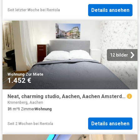
Details ansehen
Seit letzter Woche
bei
Rentola
12 bilder
Wohnung
·
Zur Miete
1.452 €
Neat, charming studio, Aachen, Aachen Amsterdam Apartments for Rent
Kronenberg, Aachen
31
m²
1
Zimmer
Wohnung
Details ansehen
Seit 2 Wochen
bei
Rentola