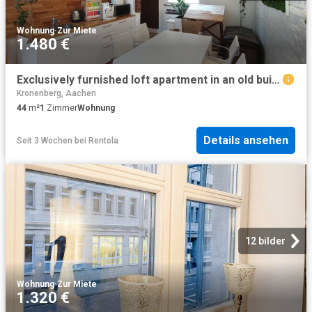
Wohnung
·
Zur Miete
1.480 €
Exclusively furnished loft apartment in an old building in a central location, Aachen Amsterdam Apartments for Rent
Kronenberg, Aachen
44
m²
1
Zimmer
Wohnung
Details ansehen
Seit 3 Wochen
bei
Rentola
12 bilder
Wohnung
·
Zur Miete
1.320 €