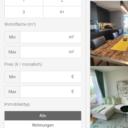
1
2
3
4+
Wohnfläche (m²)
Min
Max
Preis (€ / monatlich)
Min
Max
Immobilientyp
Alle
Wohnungen