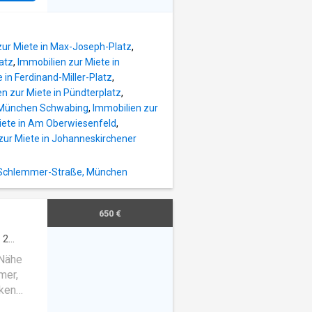
ies
zur Miete in Max-Joseph-Platz
,
atz
,
Immobilien zur Miete in
 in Ferdinand-Miller-Platz
,
n zur Miete in Pündterplatz
,
s München Schwabing
,
Immobilien zur
iete in Am Oberwiesenfeld
,
zur Miete in Johanneskirchener
r-Schlemmer-Straße, München
650 €
·
2
che
 Nähe
mer,
ken
 mit