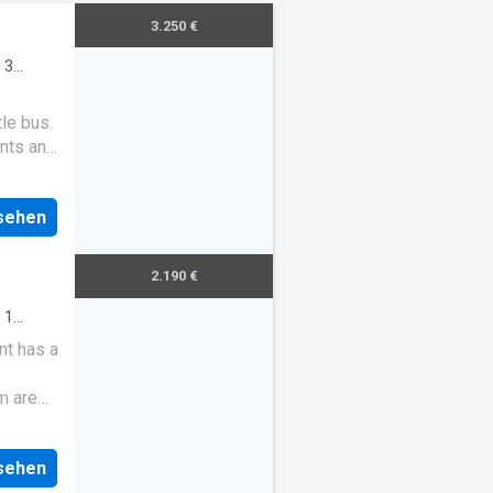
3.250 €
·
3
tle bus.
ants and
t of the
uest
nsehen
2.190 €
·
1
nt has a
m are
6
rectly
nsehen