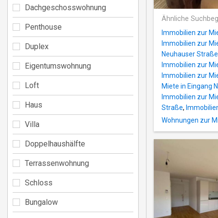
Dachgeschosswohnung
Ähnliche Suchbeg
Penthouse
Immobilien zur Mi
Immobilien zur Mie
Duplex
Neuhauser Straße
Immobilien zur Mi
Eigentumswohnung
Immobilien zur Mie
Loft
Miete in Eingang
Immobilien zur Mie
Haus
Straße
,
Immobilien
Wohnungen zur Mi
Villa
Doppelhaushälfte
Terrassenwohnung
Schloss
Bungalow