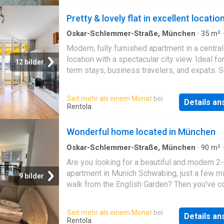
Pretty & lovely flat in excellent locatio
Oskar-Schlemmer-Straße, München
·
35
m²
Zimmer
·
Wohnung
Modern, fully furnished apartment in a centra
location with a spectacular city view. Ideal fo
12 bilder
term stays, business travelers, and expats. S
for up to 3 guests. Optional private parking a
Seit mehr als einem Monat
bei
Details a
Rentola
Wonderful home located in München
Oskar-Schlemmer-Straße, München
·
90
m²
Zimmer
·
Wohnung
Are you looking for a beautiful and modern 2
apartment in Munich Schwabing, just a few m
9 bilder
walk from the English Garden? Then you've 
the right place! The apartment is located in a 
and green residential area in Munich's Schwa
Seit mehr als einem Monat
bei
Details a
district, just a few minutes' walk from the Eng
Rentola