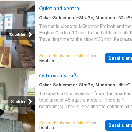
Quiet and central
Oskar-Schlemmer-Straße, München
·
60
m²
Zimmer
·
Wohnung
The flat is close to Münchner Freiheit and the
English Garden. 10 min. to the Lufthansa shut
12 bilder
Travelling time to the airport 20 min. Restaur
bars in the immediate vicinity. Car park in fron
door. Cleaning service can be booked on req
Seit mehr als einem Monat
bei
Details a
Rentola
Osterwaldstraße
Oskar-Schlemmer-Straße, München
·
45
m²
Zimmer
·
Wohnung
The apartment is available from. The apartme
total area of 45 square meters. There is 1
8 bilder
bedroom(s). The utilities and the condominiu
included in the rent price. A minimum stay of 
month(s) is required. It is possible to book di
Seit mehr als einem Monat
bei
Details a
online
Rentola