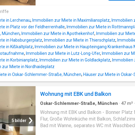
Garden. It is equipped with all modern amenit
riffe
ete in Lerchenau
,
Immobilien zur Miete in Maximiliansplatz
,
Immobilien 
te in Platz vor der Feldherrenhalle
,
Immobilien zur Miete in Rottmannpl
, München
,
Immobilien zur Miete in Apothekenhof
,
Immobilien zur Miete
ete in Habsburgerplatz
,
Immobilien zur Miete in Thierschplatz
,
Immobilie
te in Kißkaltplatz
,
Immobilien zur Miete in Haupteingang Krankenhau
 Notaufnahme
,
Immobilien zur Miete in Lutz-Long-Ufer
,
Immobilien zur M
te in Korbinianplatz
,
Immobilien zur Miete in Goldlackplatz
,
Immobilien 
 zur Miete in Nordhaideplatz
ete in Oskar-Schlemmer-Straße, München
,
Häuser zur Miete in Oska
Wohnung mit EBK und Balkon
Oskar-Schlemmer-Straße, München
·
47
m²
Zimmer
·
Wohnung
·
Balkon
·
Ausgestattete Kü
Wohnung mit EBK und Balkon - Bonner Platz
Flur, Große Wohnküche mit Balkon, Schlafzim
5 bilder
Bad mit Wanne, separates WC mit Waschbec
Alle Zimmer mit Parkett, Badezimmer und WC