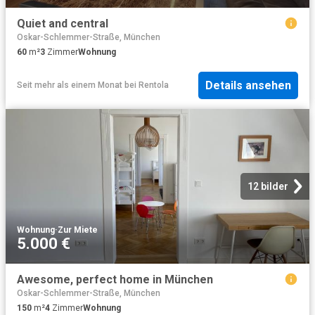
Quiet and central
Oskar-Schlemmer-Straße, München
60
m²
3
Zimmer
Wohnung
Details ansehen
Seit mehr als einem Monat
bei
Rentola
12 bilder
Wohnung
·
Zur Miete
5.000 €
Awesome, perfect home in München
Oskar-Schlemmer-Straße, München
150
m²
4
Zimmer
Wohnung