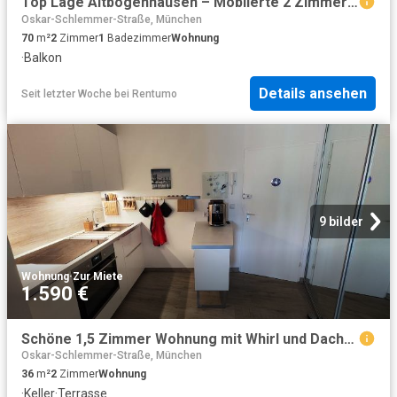
Top Lage Altbogenhausen – Möblierte 2 Zimmer Wohnung auf Zeit
Oskar-Schlemmer-Straße, München
70
m²
2
Zimmer
1
Badezimmer
Wohnung
·
Balkon
Details ansehen
Seit letzter Woche
bei
Rentumo
9 bilder
Wohnung
·
Zur Miete
1.590 €
Schöne 1,5 Zimmer Wohnung mit Whirl und Dachpool
Oskar-Schlemmer-Straße, München
36
m²
2
Zimmer
Wohnung
·
Keller
·
Terrasse