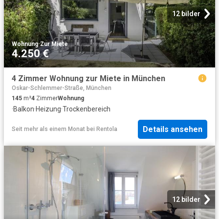
12 bilder
Wohnung
·
Zur Miete
4.250 €
4 Zimmer Wohnung zur Miete in München
Oskar-Schlemmer-Straße, München
145
m²
4
Zimmer
Wohnung
·
Balkon
·
Heizung
·
Trockenbereich
Details ansehen
Seit mehr als einem Monat
bei
Rentola
12 bilder