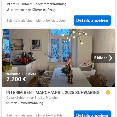
797
m²
3
Zimmer
1
Badezimmer
Wohnung
·
Ausgestattete Küche
·
Aufzug
Details ansehen
Seit mehr als einem Monat
bei
Listedbuy
5 bilder
Wohnung
·
Zur Miete
2.200 €
INTERIM RENT MARCH/APRIL 2025 SCHWABING
Oskar-Schlemmer-Straße, München
81
m²
2
Zimmer
Wohnung
Details ansehen
Seit mehr als einem Monat
bei
Rentola