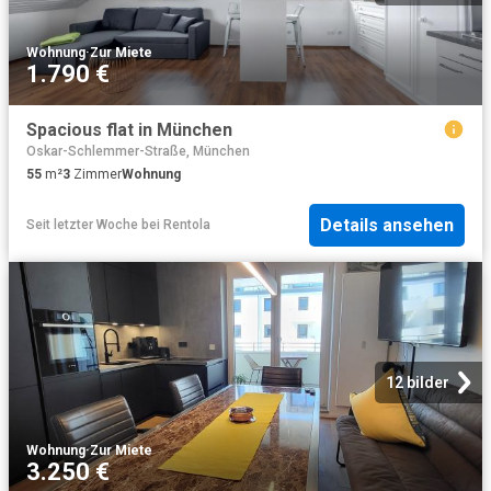
Wohnung
·
Zur Miete
1.790 €
Spacious flat in München
Oskar-Schlemmer-Straße, München
55
m²
3
Zimmer
Wohnung
Details ansehen
Seit letzter Woche
bei
Rentola
12 bilder
Wohnung
·
Zur Miete
3.250 €