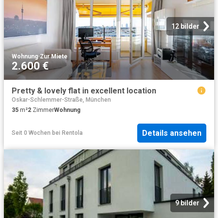
12 bilder
Wohnung
·
Zur Miete
2.600 €
Pretty & lovely flat in excellent location
Oskar-Schlemmer-Straße, München
35
m²
2
Zimmer
Wohnung
Details ansehen
Seit 0 Wochen
bei
Rentola
9 bilder