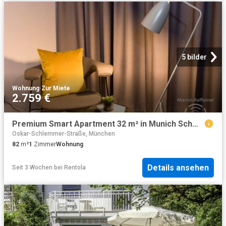
5 bilder
Wohnung
·
Zur Miete
2.759 €
Premium Smart Apartment 32 m² in Munich Schwabing
Oskar-Schlemmer-Straße, München
82
m²
1
Zimmer
Wohnung
Details ansehen
Seit 3 Wochen
bei
Rentola