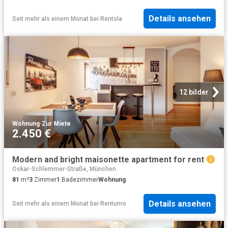
Details ansehen
Seit mehr als einem Monat
bei
Rentola
12 bilder
Wohnung
·
Zur Miete
2.450 €
Modern and bright maisonette apartment for rent
Oskar-Schlemmer-Straße, München
81
m²
3
Zimmer
1
Badezimmer
Wohnung
Details ansehen
Seit mehr als einem Monat
bei
Rentumo