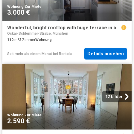
Wohnung
·
Zur Miete
3.000 €
Wonderful, bright rooftop with huge terrace in best location
Oskar-Schlemmer-Straße, München
110
m²
2
Zimmer
Wohnung
Details ansehen
Seit mehr als einem Monat
bei
Rentola
12 bilder
Wohnung
·
Zur Miete
2.590 €