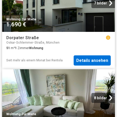
7 bilder
Wohnung
·
Zur Miete
1.690 €
Dorpater Straße
Oskar-Schlemmer-Straße, München
51
m²
1
Zimmer
Wohnung
Details ansehen
Seit mehr als einem Monat
bei
Rentola
8 bilder
Wohnung
·
Zur Miete