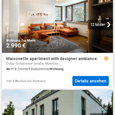
12 bilder
Wohnung
·
Zur Miete
2.990 €
Maisonette apartment with designer ambiance
Oskar-Schlemmer-Straße, München
86
m²
2
Zimmer
1
Badezimmer
Wohnung
Details ansehen
Seit 0 Wochen
bei
Rentumo