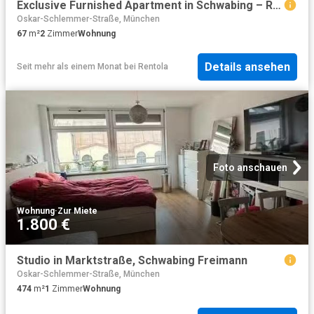
Exclusive Furnished Apartment in Schwabing – Right Next to the English Garden
Oskar-Schlemmer-Straße, München
67
m²
2
Zimmer
Wohnung
Details ansehen
Seit mehr als einem Monat
bei
Rentola
Foto anschauen
Wohnung
·
Zur Miete
1.800 €
Studio in Marktstraße, Schwabing Freimann
Oskar-Schlemmer-Straße, München
474
m²
1
Zimmer
Wohnung