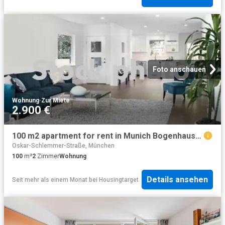
Foto anschauen
Wohnung
·
Zur Miete
2.900 €
100 m2 apartment for rent in Munich Bogenhausen
Oskar-Schlemmer-Straße, München
100
m²
2
Zimmer
Wohnung
Details ansehen
Seit mehr als einem Monat
bei
Housingtarget