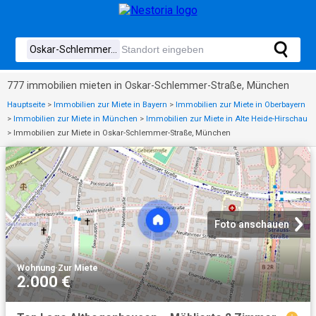
777 immobilien mieten in Oskar-Schlemmer-Straße, München
Hauptseite
>
Immobilien zur Miete in Bayern
>
Immobilien zur Miete in Oberbayern
>
Immobilien zur Miete in München
>
Immobilien zur Miete in Alte Heide-Hirschau
>
Immobilien zur Miete in Oskar-Schlemmer-Straße, München
Foto anschauen
Wohnung
·
Zur Miete
2.000 €