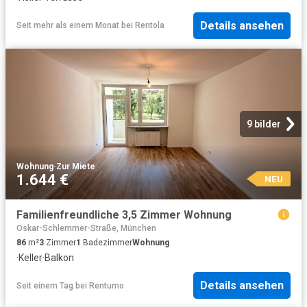
Details ansehen
Seit mehr als einem Monat
bei
Rentola
9 bilder
Wohnung
·
Zur Miete
1.644 €
NEU
Familienfreundliche 3,5 Zimmer Wohnung
Oskar-Schlemmer-Straße, München
86
m²
3
Zimmer
1
Badezimmer
Wohnung
·
Keller
·
Balkon
Details ansehen
Seit einem Tag
bei
Rentumo