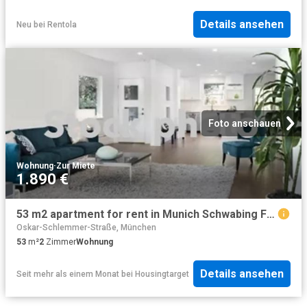
Details ansehen
Neu
bei
Rentola
Foto anschauen
Wohnung
·
Zur Miete
1.890 €
53 m2 apartment for rent in Munich Schwabing Freimann
Oskar-Schlemmer-Straße, München
53
m²
2
Zimmer
Wohnung
Details ansehen
Seit mehr als einem Monat
bei
Housingtarget