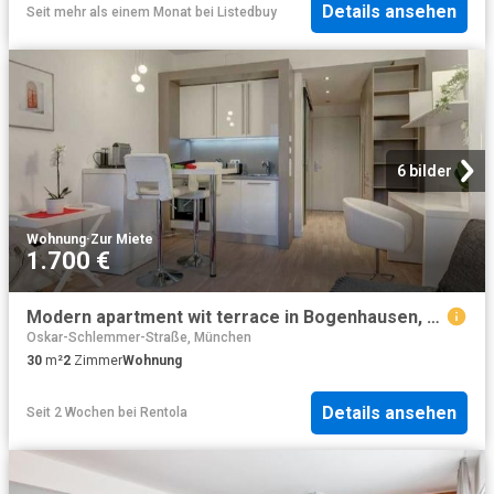
Details ansehen
Seit mehr als einem Monat
bei
Listedbuy
6 bilder
Wohnung
·
Zur Miete
1.700 €
Modern apartment wit terrace in Bogenhausen, München
Oskar-Schlemmer-Straße, München
30
m²
2
Zimmer
Wohnung
Details ansehen
Seit 2 Wochen
bei
Rentola