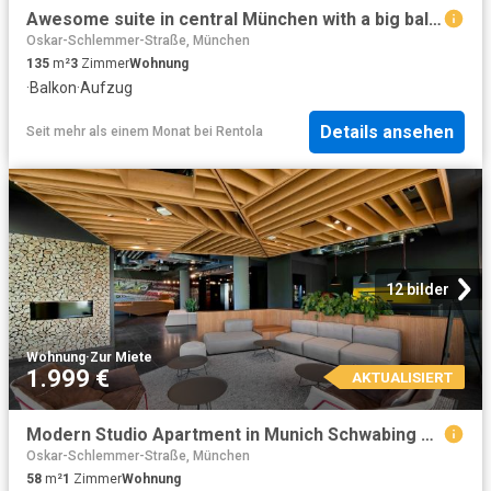
Awesome suite in central München with a big balcony
Oskar-Schlemmer-Straße, München
135
m²
3
Zimmer
Wohnung
·
Balkon
·
Aufzug
Details ansehen
Seit mehr als einem Monat
bei
Rentola
12 bilder
Wohnung
·
Zur Miete
1.999 €
AKTUALISIERT
Modern Studio Apartment in Munich Schwabing – 20 m² Fully Furnished
Oskar-Schlemmer-Straße, München
58
m²
1
Zimmer
Wohnung