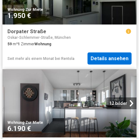
Wohnung
·
Zur Miete
1.950 €
Dorpater Straße
Oskar-Schlemmer-Straße, München
59
m²
1
Zimmer
Wohnung
Details ansehen
Seit mehr als einem Monat
bei
Rentola
12 bilder
Wohnung
·
Zur Miete
6.190 €