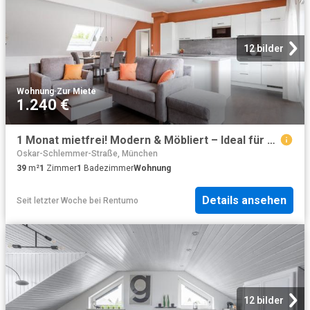
12 bilder
Wohnung
·
Zur Miete
1.240 €
1 Monat mietfrei! Modern & Möbliert – Ideal für Studenten und Young Professionals
Oskar-Schlemmer-Straße, München
39
m²
1
Zimmer
1
Badezimmer
Wohnung
Details ansehen
Seit letzter Woche
bei
Rentumo
12 bilder