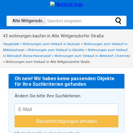
43 wohnungen kaufen in Alte Wittgensdorfer Straße
Hauptseite
>
Wohnungen zum Verkauf in Sachsen
>
Wohnungen zum Verkauf in
Mittelsachsen
>
Wohnungen zum Verkauf in Kändler
>
Wohnungen zum Verkauf
in Röhrsdorf, Borna-Heinersdorf
>
Wohnungen zum Verkauf in Altendorf, Chemnitz
>
Wohnungen zum Verkauf in Alte Wittgensdorfer Straße
Oh nein! Wir haben keine passenden Objekte
für Ihre Suchkriterien gefunden
Ändern Sie bitte Ihre Suchkriterien
Benachrichtigungen erhalten