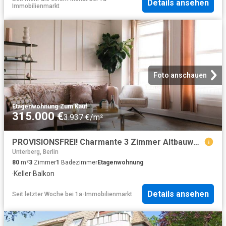
Details ansehen
Immobilienmarkt
Foto anschauen
Etagenwohnung
·
Zum Kauf
315.000 €
3.937 €/m²
PROVISIONSFREI! Charmante 3 Zimmer Altbauwohnung
Unterberg, Berlin
80
m²
3
Zimmer
1
Badezimmer
Etagenwohnung
·
Keller
·
Balkon
Details ansehen
Seit letzter Woche
bei
1a-Immobilienmarkt