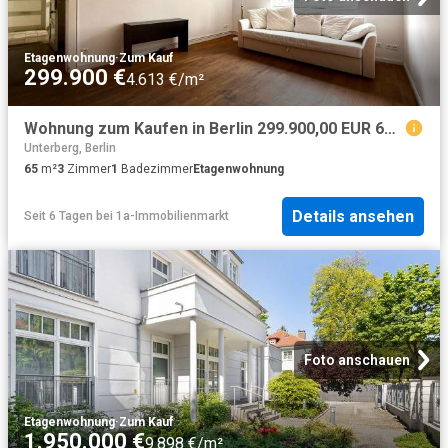
Etagenwohnung
·
Zum Kauf
299.900 €
4.613 €/m²
Wohnung zum Kaufen in Berlin 299.900,00 EUR 65.34 m²
Unterberg, Berlin
65
m²
3
Zimmer
1
Badezimmer
Etagenwohnung
Details ansehen
Seit 6 Tagen
bei
1a-Immobilienmarkt
Foto anschauen
Etagenwohnung
·
Zum Kauf
1.950.000 €
9.898 €/m²