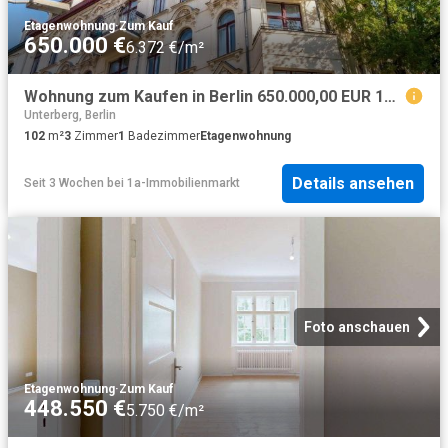
Etagenwohnung
·
Zum Kauf
650.000 €
6.372 €/m²
Wohnung zum Kaufen in Berlin 650.000,00 EUR 102 m²
Unterberg, Berlin
102
m²
3
Zimmer
1
Badezimmer
Etagenwohnung
Details ansehen
Seit 3 Wochen
bei
1a-Immobilienmarkt
Foto anschauen
Etagenwohnung
·
Zum Kauf
448.550 €
5.750 €/m²