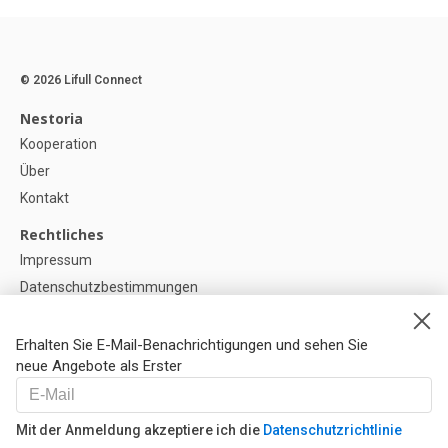
© 2026 Lifull Connect
Nestoria
Kooperation
Über
Kontakt
Rechtliches
Impressum
Datenschutzbestimmungen
Politik zur Verwendung von Cookies
Cookie-Einstellunge
Erhalten Sie E-Mail-Benachrichtigungen und sehen Sie
neue Angebote als Erster
Hilfe
FAQ
Mit der Anmeldung akzeptiere ich die
Datenschutzrichtlinie
Unsere Partner