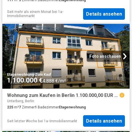
117
m²
3
Zimmer
1
Badezimmer
Etagenwohnung
Seit mehr als einem Monat
bei
1a-
Details ansehen
Immobilienmarkt
Foto anschauen
Etagenwohnung
·
Zum Kauf
1.100.000 €
4.888 €/m²
Wohnung zum Kaufen in Berlin 1.100.000,00 EUR 225 m²
Unterberg, Berlin
225
m²
7
Zimmer
1
Badezimmer
Etagenwohnung
Details ansehen
Seit letzter Woche
bei
1a-Immobilienmarkt