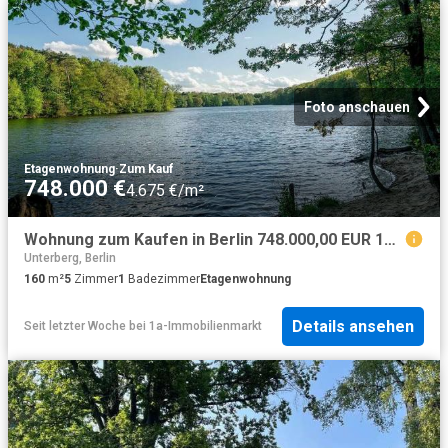
Foto anschauen
Etagenwohnung
·
Zum Kauf
748.000 €
4.675 €/m²
Wohnung zum Kaufen in Berlin 748.000,00 EUR 160 m²
Unterberg, Berlin
160
m²
5
Zimmer
1
Badezimmer
Etagenwohnung
Details ansehen
Seit letzter Woche
bei
1a-Immobilienmarkt