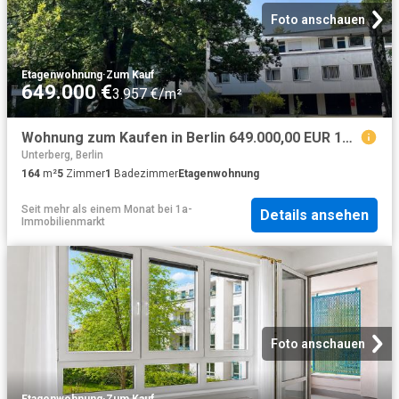
Foto anschauen
Etagenwohnung
·
Zum Kauf
649.000 €
3.957 €/m²
Wohnung zum Kaufen in Berlin 649.000,00 EUR 164.08 m²
Unterberg, Berlin
164
m²
5
Zimmer
1
Badezimmer
Etagenwohnung
Seit mehr als einem Monat
bei
1a-
Details ansehen
Immobilienmarkt
Foto anschauen
Etagenwohnung
·
Zum Kauf