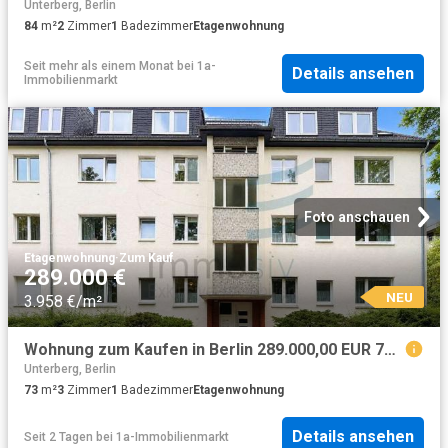
Unterberg, Berlin
84
m²
2
Zimmer
1
Badezimmer
Etagenwohnung
Seit mehr als einem Monat
bei
1a-
Details ansehen
Immobilienmarkt
Foto anschauen
Etagenwohnung
·
Zum Kauf
289.000 €
NEU
3.958 €/m²
Wohnung zum Kaufen in Berlin 289.000,00 EUR 73.11 m²
Unterberg, Berlin
73
m²
3
Zimmer
1
Badezimmer
Etagenwohnung
Details ansehen
Seit 2 Tagen
bei
1a-Immobilienmarkt