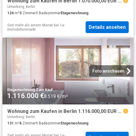
Wohnung zum Kaufen in Berlin 1.070.000,00 EUR 124.8 m²
Unterberg, Berlin
124
m²
3
Zimmer
1
Badezimmer
Etagenwohnung
Seit mehr als einem Monat
bei
1a-
Details ansehen
Immobilienmarkt
Foto anschauen
Etagenwohnung
·
Zum Kauf
1.116.000 €
8.519 €/m²
Wohnung zum Kaufen in Berlin 1.116.000,00 EUR 131.2 m²
Unterberg, Berlin
131
m²
4
Zimmer
1
Badezimmer
Etagenwohnung
Seit mehr als einem Monat
bei
1a-