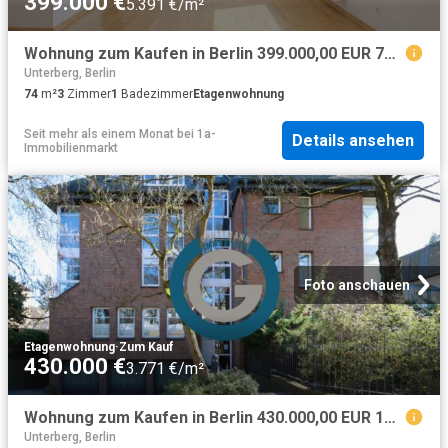
399.000 €
5.391 €/m²
Wohnung zum Kaufen in Berlin 399.000,00 EUR 74 m²
Unterberg, Berlin
74
m²
3
Zimmer
1
Badezimmer
Etagenwohnung
Seit mehr als einem Monat
bei
1a-
Details ansehen
Immobilienmarkt
Foto anschauen
Etagenwohnung
·
Zum Kauf
430.000 €
3.771 €/m²
Wohnung zum Kaufen in Berlin 430.000,00 EUR 114 m²
Unterberg, Berlin