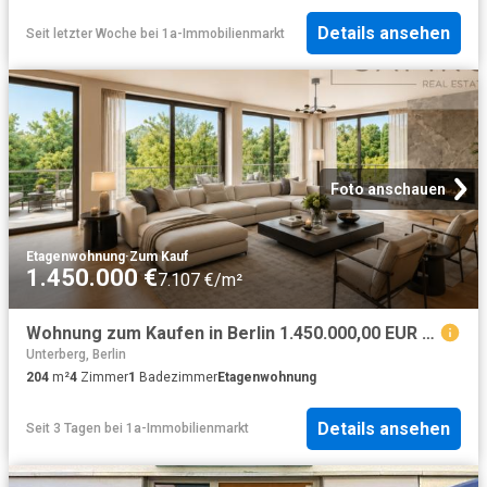
Details ansehen
Seit letzter Woche
bei
1a-Immobilienmarkt
Foto anschauen
Etagenwohnung
·
Zum Kauf
1.450.000 €
7.107 €/m²
Wohnung zum Kaufen in Berlin 1.450.000,00 EUR 204 m²
Unterberg, Berlin
204
m²
4
Zimmer
1
Badezimmer
Etagenwohnung
Details ansehen
Seit 3 Tagen
bei
1a-Immobilienmarkt