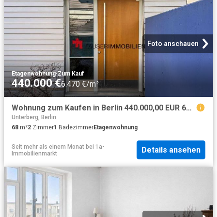
Foto anschauen
Etagenwohnung
·
Zum Kauf
440.000 €
6.470 €/m²
Wohnung zum Kaufen in Berlin 440.000,00 EUR 68 m²
Unterberg, Berlin
68
m²
2
Zimmer
1
Badezimmer
Etagenwohnung
Seit mehr als einem Monat
bei
1a-
Details ansehen
Immobilienmarkt