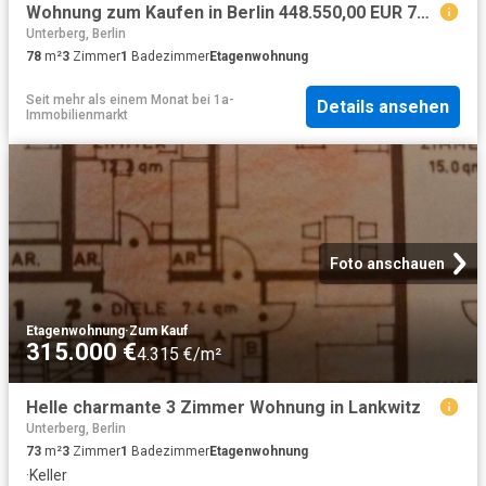
Wohnung zum Kaufen in Berlin 448.550,00 EUR 78.69 m²
Unterberg, Berlin
78
m²
3
Zimmer
1
Badezimmer
Etagenwohnung
Seit mehr als einem Monat
bei
1a-
Details ansehen
Immobilienmarkt
Foto anschauen
Etagenwohnung
·
Zum Kauf
315.000 €
4.315 €/m²
Helle charmante 3 Zimmer Wohnung in Lankwitz
Unterberg, Berlin
73
m²
3
Zimmer
1
Badezimmer
Etagenwohnung
·
Keller