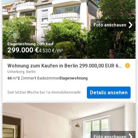
Foto anschauen
Etagenwohnung
·
Zum Kauf
299.000 €
4.530 €/m²
Wohnung zum Kaufen in Berlin 299.000,00 EUR 66 m²
Unterberg, Berlin
66
m²
2
Zimmer
1
Badezimmer
Etagenwohnung
Details ansehen
Seit letzter Woche
bei
1a-Immobilienmarkt
Foto anschauen