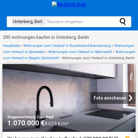
295 wohnungen kaufen in Unterberg, Berlin
Hauptseite
>
Wohnungen zum Verkauf in Bundesland Brandenburg
>
Wohnungen
zum Verkauf in Spreewald
>
Wohnungen zum Verkauf in Stahnsdorf
>
Wohnungen
zum Verkauf in Steglitz-Zehlendorf
>
Wohnungen zum Verkauf in Unterberg, Berlin
Foto anschauen
Etagenwohnung
·
Zum Kauf
1.070.000 €
8.629 €/m²