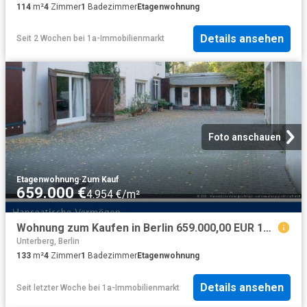
114
m²
4
Zimmer
1
Badezimmer
Etagenwohnung
Details ansehen
Seit 2 Wochen
bei
1a-Immobilienmarkt
Foto anschauen
Etagenwohnung
·
Zum Kauf
659.000 €
4.954 €/m²
Wohnung zum Kaufen in Berlin 659.000,00 EUR 133 m²
Unterberg, Berlin
133
m²
4
Zimmer
1
Badezimmer
Etagenwohnung
Details ansehen
Seit letzter Woche
bei
1a-Immobilienmarkt