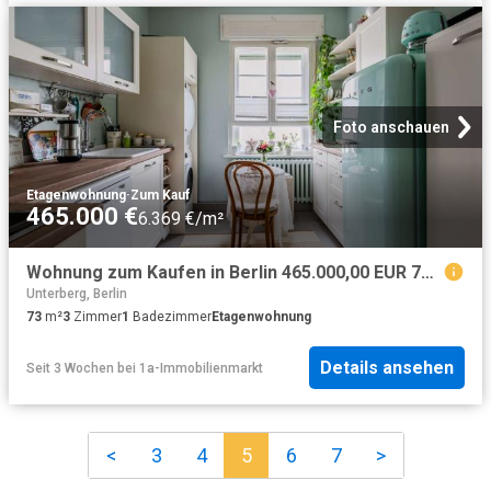
Foto anschauen
Etagenwohnung
·
Zum Kauf
465.000 €
6.369 €/m²
Wohnung zum Kaufen in Berlin 465.000,00 EUR 73.2 m²
Unterberg, Berlin
73
m²
3
Zimmer
1
Badezimmer
Etagenwohnung
Details ansehen
Seit 3 Wochen
bei
1a-Immobilienmarkt
<
3
4
5
6
7
>