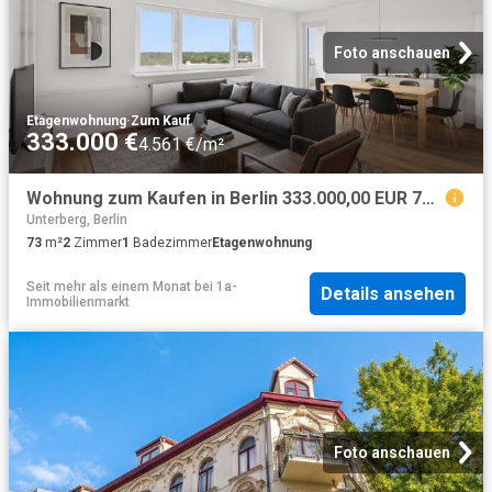
Foto anschauen
Etagenwohnung
·
Zum Kauf
333.000 €
4.561 €/m²
Wohnung zum Kaufen in Berlin 333.000,00 EUR 73 m²
Unterberg, Berlin
73
m²
2
Zimmer
1
Badezimmer
Etagenwohnung
Seit mehr als einem Monat
bei
1a-
Details ansehen
Immobilienmarkt
Foto anschauen