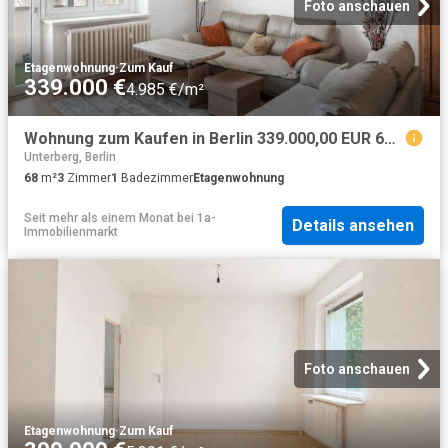
Foto anschauen
Etagenwohnung
·
Zum Kauf
339.000 €
4.985 €/m²
Wohnung zum Kaufen in Berlin 339.000,00 EUR 68.17 m²
Unterberg, Berlin
68
m²
3
Zimmer
1
Badezimmer
Etagenwohnung
Seit mehr als einem Monat
bei
1a-
Details ansehen
Immobilienmarkt
Foto anschauen
Etagenwohnung
·
Zum Kauf