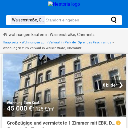
49 wohnungen kaufen in Waisenstraße, Chemnitz
Hauptseite
>
Wohnungen zum Verkauf in Park der Opfer des Faschismus
>
Wohnungen zum Verkauf in Waisenstraße, Chemnitz
8 bilder
Wohnung
·
Zum Kauf
45.000 €
1.125 €/m²
Großzügige und vermietete 1 Zimmer mit EBK, Dusche und Laminat in zentraler Lage!