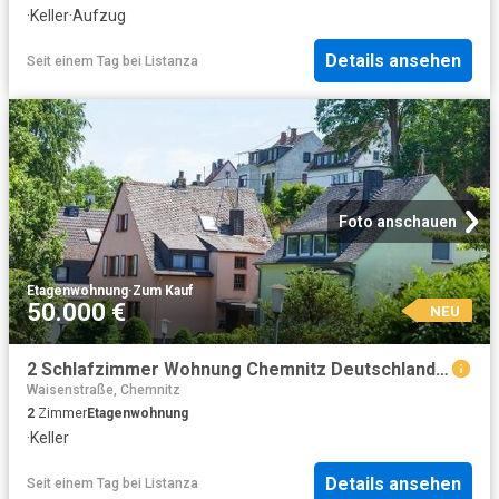
·
Keller
·
Aufzug
Details ansehen
Seit einem Tag
bei
Listanza
Foto anschauen
Etagenwohnung
·
Zum Kauf
50.000 €
NEU
2 Schlafzimmer Wohnung Chemnitz Deutschland 104798271
Waisenstraße, Chemnitz
2
Zimmer
Etagenwohnung
·
Keller
Details ansehen
Seit einem Tag
bei
Listanza