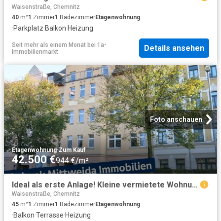
Waisenstraße, Chemnitz
40
m²
1
Zimmer
1
Badezimmer
Etagenwohnung
·
Parkplatz
·
Balkon
·
Heizung
Seit mehr als einem Monat
bei
1a-
Details ansehen
Immobilienmarkt
Foto anschauen
Etagenwohnung
·
Zum Kauf
42.500 €
944 €/m²
Ideal als erste Anlage! Kleine vermietete Wohnung mit Potential in Schloßchemnitz!
Waisenstraße, Chemnitz
45
m²
1
Zimmer
1
Badezimmer
Etagenwohnung
·
Balkon
·
Terrasse
·
Heizung