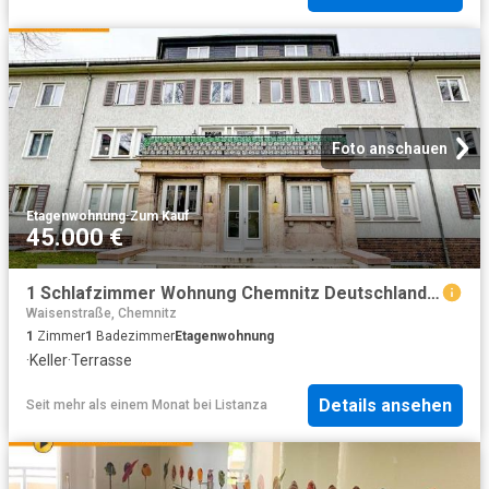
Foto anschauen
Etagenwohnung
·
Zum Kauf
45.000 €
1 Schlafzimmer Wohnung Chemnitz Deutschland 85114028
Waisenstraße, Chemnitz
1
Zimmer
1
Badezimmer
Etagenwohnung
·
Keller
·
Terrasse
Details ansehen
Seit mehr als einem Monat
bei
Listanza