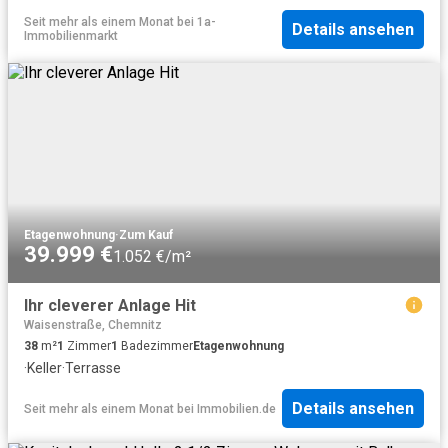
Seit mehr als einem Monat
bei
1a-
Details ansehen
Immobilienmarkt
Etagenwohnung
·
Zum Kauf
39.999 €
1.052 €/m²
Ihr cleverer Anlage Hit
Waisenstraße, Chemnitz
38
m²
1
Zimmer
1
Badezimmer
Etagenwohnung
·
Keller
·
Terrasse
Details ansehen
Seit mehr als einem Monat
bei
Immobilien.de