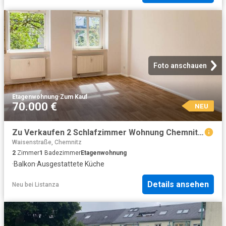
Foto anschauen
Etagenwohnung
·
Zum Kauf
70.000 €
NEU
Zu Verkaufen 2 Schlafzimmer Wohnung Chemnitz Deutschland DS96271199
Waisenstraße, Chemnitz
2
Zimmer
1
Badezimmer
Etagenwohnung
·
Balkon
·
Ausgestattete Küche
Details ansehen
Neu
bei
Listanza