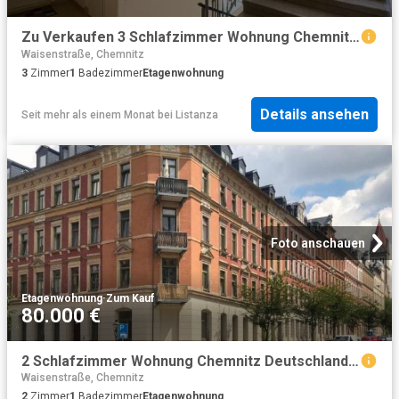
Zu Verkaufen 3 Schlafzimmer Wohnung Chemnitz Deutschland DS78103174
Waisenstraße, Chemnitz
3
Zimmer
1
Badezimmer
Etagenwohnung
Details ansehen
Seit mehr als einem Monat
bei
Listanza
Foto anschauen
Etagenwohnung
·
Zum Kauf
80.000 €
2 Schlafzimmer Wohnung Chemnitz Deutschland 96271200
Waisenstraße, Chemnitz
2
Zimmer
1
Badezimmer
Etagenwohnung