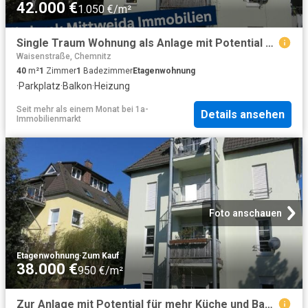
42.000 €
1.050 €/m²
Single Traum Wohnung als Anlage mit Potential Küche und Bad mit Fenster, Balkon sowie Stellplatz!
Waisenstraße, Chemnitz
40
m²
1
Zimmer
1
Badezimmer
Etagenwohnung
·
Parkplatz
·
Balkon
·
Heizung
Seit mehr als einem Monat
bei
1a-
Details ansehen
Immobilienmarkt
Foto anschauen
Etagenwohnung
·
Zum Kauf
38.000 €
950 €/m²
Zur Anlage mit Potential für mehr Küche und Bad mit Fenster, Balkon sowie Stellplatz!