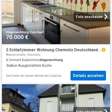
Foto anschauen
Etagenwohnung
·
Zum Kauf
70.000 €
2 Schlafzimmer Wohnung Chemnitz Deutschland 96271199
Waisenstraße, Chemnitz
2
Zimmer
1
Badezimmer
Etagenwohnung
·
Balkon
·
Ausgestattete Küche
Details ansehen
Seit mehr als einem Monat
bei
Listanza
Foto anschauen