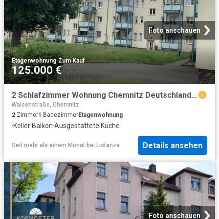
Foto anschauen
Etagenwohnung
·
Zum Kauf
125.000 €
2 Schlafzimmer Wohnung Chemnitz Deutschland 103323470
Waisenstraße, Chemnitz
2
Zimmer
1
Badezimmer
Etagenwohnung
·
Keller
·
Balkon
·
Ausgestattete Küche
Details ansehen
Seit mehr als einem Monat
bei
Listanza
Foto anschauen