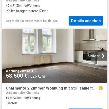
Waisenstraße, Chemnitz
40
m²
1
Zimmer
Wohnung
·
Keller
·
Ausgestattete Küche
Details ansehen
Seit mehr als einem Monat
bei
flatbee
5 bilder
Wohnung
·
Zum Kauf
58.500 €
1.026 €/m²
Charmante 2 Zimmer Wohnung mit Stil | saniert und vermietet in Chemnitz Hilbersdorf
Waisenstraße, Chemnitz
57
m²
2
Zimmer
Wohnung
·
Garten