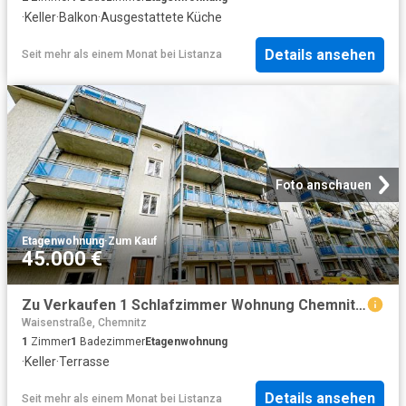
·
Keller
·
Balkon
·
Ausgestattete Küche
Details ansehen
Seit mehr als einem Monat
bei
Listanza
Foto anschauen
Etagenwohnung
·
Zum Kauf
45.000 €
Zu Verkaufen 1 Schlafzimmer Wohnung Chemnitz Deutschland DS85114028
Waisenstraße, Chemnitz
1
Zimmer
1
Badezimmer
Etagenwohnung
·
Keller
·
Terrasse
Details ansehen
Seit mehr als einem Monat
bei
Listanza