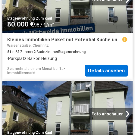
Etagenwohnung
·
Zum Kauf
80.000 €
987 €/m²
Kleines Immobilien Paket mit Potential Küche und Bad mit Fenster, Balkon sowie Stellplatz inkl. !
Waisenstraße, Chemnitz
81
m²
2
Zimmer
2
Badezimmer
Etagenwohnung
·
Parkplatz
·
Balkon
·
Heizung
Seit mehr als einem Monat
bei
1a-
Details ansehen
Immobilienmarkt
Foto anschauen
Etagenwohnung
·
Zum Kauf