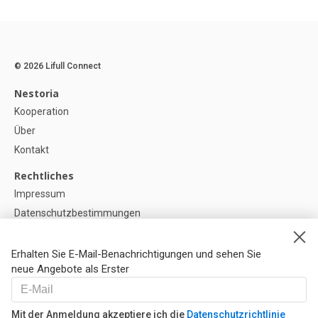
© 2026 Lifull Connect
Nestoria
Kooperation
Über
Kontakt
Rechtliches
Impressum
Datenschutzbestimmungen
Politik zur Verwendung von Cookies
Cookie-Einstellunge
Erhalten Sie E-Mail-Benachrichtigungen und sehen Sie
neue Angebote als Erster
Hilfe
FAQ
Mit der Anmeldung akzeptiere ich die
Datenschutzrichtlinie
Unsere Partner