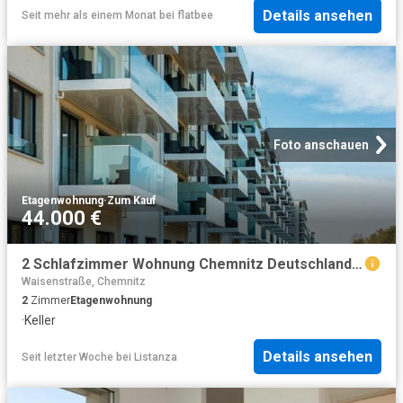
Details ansehen
Seit mehr als einem Monat
bei
flatbee
Foto anschauen
Etagenwohnung
·
Zum Kauf
44.000 €
2 Schlafzimmer Wohnung Chemnitz Deutschland 104436047
Waisenstraße, Chemnitz
2
Zimmer
Etagenwohnung
·
Keller
Details ansehen
Seit letzter Woche
bei
Listanza