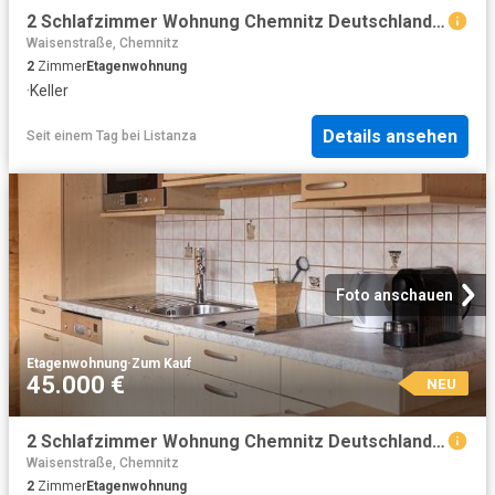
2 Schlafzimmer Wohnung Chemnitz Deutschland 104798714
Waisenstraße, Chemnitz
2
Zimmer
Etagenwohnung
·
Keller
Details ansehen
Seit einem Tag
bei
Listanza
Foto anschauen
Etagenwohnung
·
Zum Kauf
45.000 €
NEU
2 Schlafzimmer Wohnung Chemnitz Deutschland 104798297
Waisenstraße, Chemnitz
2
Zimmer
Etagenwohnung