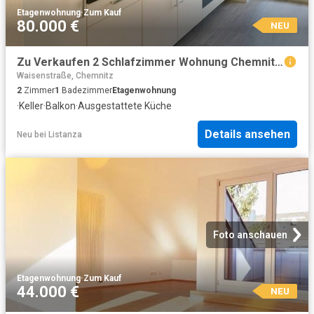
Etagenwohnung
·
Zum Kauf
80.000 €
NEU
Zu Verkaufen 2 Schlafzimmer Wohnung Chemnitz Deutschland DS96271200
Waisenstraße, Chemnitz
2
Zimmer
1
Badezimmer
Etagenwohnung
·
Keller
·
Balkon
·
Ausgestattete Küche
Details ansehen
Neu
bei
Listanza
Foto anschauen
Etagenwohnung
·
Zum Kauf
44.000 €
NEU