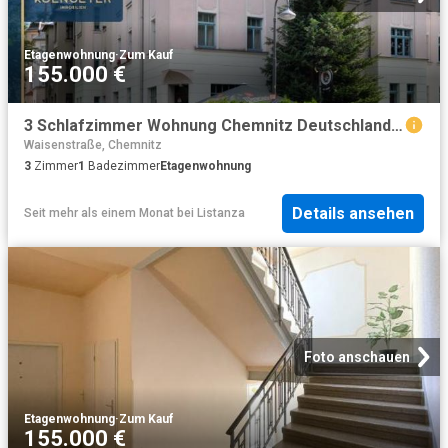
Etagenwohnung
·
Zum Kauf
155.000 €
3 Schlafzimmer Wohnung Chemnitz Deutschland 78103174
Waisenstraße, Chemnitz
3
Zimmer
1
Badezimmer
Etagenwohnung
Details ansehen
Seit mehr als einem Monat
bei
Listanza
Foto anschauen
Etagenwohnung
·
Zum Kauf
155.000 €