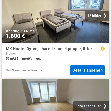
12 bilder
Wohnung
·
Zur Miete
1.800 €
MK Hostel Oyten, shared room 4 people, fitter room, holiday room, NEW OPENING, Bremen Amsterdam Apartments for Rent
Bremen
59
m²
2
Zimmer
Wohnung
Details ansehen
Seit 3 Wochen
bei
Rentola
Foto anschauen