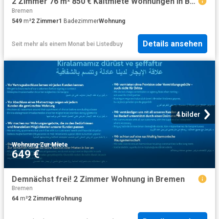
2 Zimmer 76 m² 850 € Kaltmiete Wohnungen in Bremen
Bremen
549
m²
2
Zimmer
1
Badezimmer
Wohnung
Details ansehen
Seit mehr als einem Monat
bei
Listedbuy
4 bilder
Wohnung
·
Zur Miete
649 €
Demnächst frei! 2 Zimmer Wohnung in Bremen
Bremen
64
m²
2
Zimmer
Wohnung