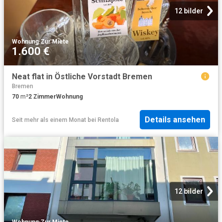
12 bilder
Wohnung
·
Zur Miete
1.600 €
Neat flat in Östliche Vorstadt Bremen
Bremen
70
m²
2
Zimmer
Wohnung
Details ansehen
Seit mehr als einem Monat
bei
Rentola
12 bilder
Wohnung
·
Zur Miete