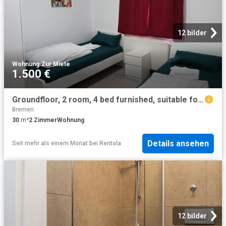
12 bilder
Wohnung
·
Zur Miete
1.500 €
Groundfloor, 2 room, 4 bed furnished, suitable for sharing, at Goosestr.51, 28237 Bremen
Bremen
30
m²
2
Zimmer
Wohnung
Details ansehen
Seit mehr als einem Monat
bei
Rentola
12 bilder