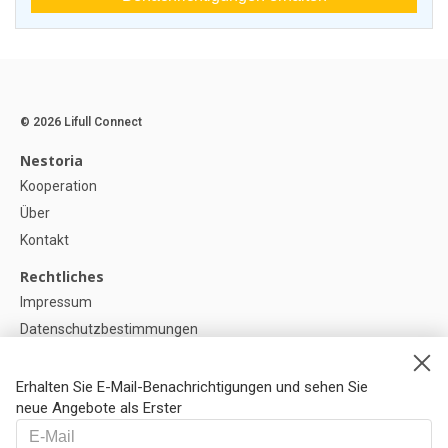
© 2026 Lifull Connect
Nestoria
Kooperation
Über
Kontakt
Rechtliches
Impressum
Datenschutzbestimmungen
Politik zur Verwendung von Cookies
Cookie-Einstellunge
Erhalten Sie E-Mail-Benachrichtigungen und sehen Sie
neue Angebote als Erster
Hilfe
FAQ