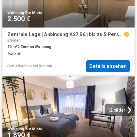
Wohnung
·
Zur Miete
2.500 €
Zentrale Lage | Anbindung A27 B6 | bis zu 5 Personen, Bremen Amsterdam Apartments for Rent
Bremen
50
m²
2
Zimmer
Wohnung
·
Balkon
Details ansehen
Seit 3 Wochen
bei
Rentola
12 bilder
Wohnung
·
Zur Miete
1.890 €