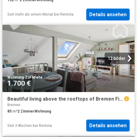
132
m²
2
Zimmer
Wohnung
Details ansehen
Seit mehr als einem Monat
bei
Rentola
12 bilder
Wohnung
·
Zur Miete
1.700 €
Beautiful living above the rooftops of Bremen Findorff, Bremen Amsterdam Apartments for Rent
Bremen
85
m²
2
Zimmer
Wohnung
Details ansehen
Seit 3 Wochen
bei
Rentola