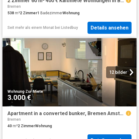
2 Zimmer 60 m² 400 € Kaltmiete Wohnungen in Bremen
Bremen
538
m²
2
Zimmer
1
Badezimmer
Wohnung
Details ansehen
Seit mehr als einem Monat
bei
Listedbuy
12 bilder
Wohnung
·
Zur Miete
3.000 €
Apartment in a converted bunker, Bremen Amsterdam Apartments for Rent
Bremen
40
m²
2
Zimmer
Wohnung