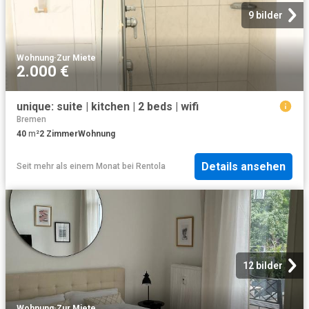
9 bilder
Wohnung
·
Zur Miete
2.000 €
unique: suite | kitchen | 2 beds | wifi
Bremen
40
m²
2
Zimmer
Wohnung
Details ansehen
Seit mehr als einem Monat
bei
Rentola
12 bilder
Wohnung
·
Zur Miete