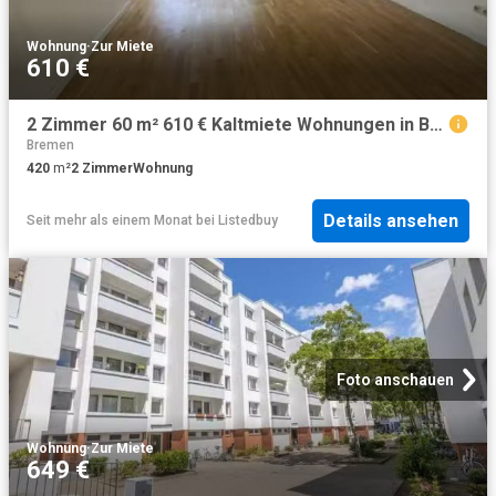
Wohnung
·
Zur Miete
610 €
2 Zimmer 60 m² 610 € Kaltmiete Wohnungen in Bremen
Bremen
420
m²
2
Zimmer
Wohnung
Details ansehen
Seit mehr als einem Monat
bei
Listedbuy
Foto anschauen
Wohnung
·
Zur Miete
649 €