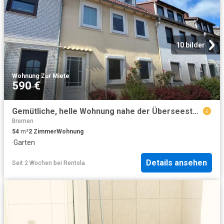
10 bilder
Wohnung
·
Zur Miete
590 €
Gemütliche, helle Wohnung nahe der Überseestadt!
Bremen
54
m²
2
Zimmer
Wohnung
·
Garten
Details ansehen
Seit 2 Wochen
bei
Rentola