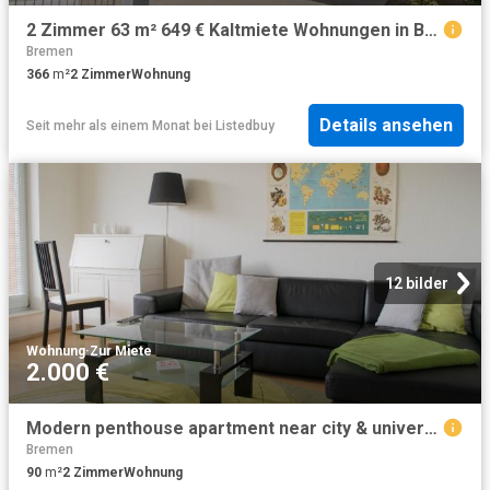
2 Zimmer 63 m² 649 € Kaltmiete Wohnungen in Bremen
Bremen
366
m²
2
Zimmer
Wohnung
Details ansehen
Seit mehr als einem Monat
bei
Listedbuy
12 bilder
Wohnung
·
Zur Miete
2.000 €
Modern penthouse apartment near city & university, fully equipped, great access to roads and public transport, Bremen Amsterdam Apartments for Rent
Bremen
90
m²
2
Zimmer
Wohnung