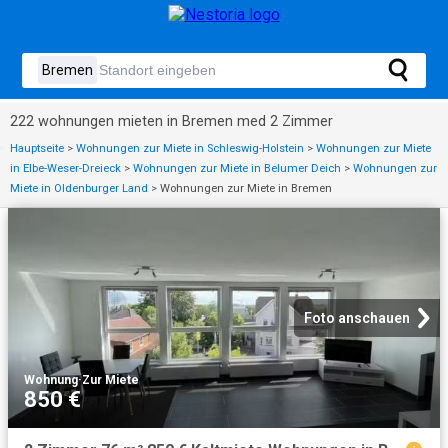
222 wohnungen mieten in Bremen med 2 Zimmer
Hauptseite
>
Wohnungen zur Miete in Schleswig-Holstein
>
Wohnungen zur Miete
in Elbe-Weser-Dreieck
>
Wohnungen zur Miete in Belumer Deich
>
Wohnungen zur
Miete in Oldenburger Land
>
Wohnungen zur Miete in Bremen
Foto anschauen
Wohnung
·
Zur Miete
850 €