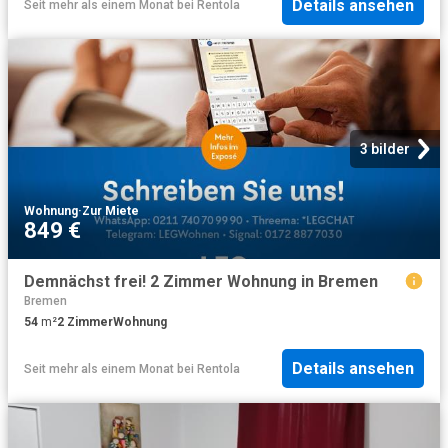
Details ansehen
Seit mehr als einem Monat
bei
Rentola
3 bilder
Wohnung
·
Zur Miete
849 €
Demnächst frei! 2 Zimmer Wohnung in Bremen
Bremen
54
m²
2
Zimmer
Wohnung
Details ansehen
Seit mehr als einem Monat
bei
Rentola