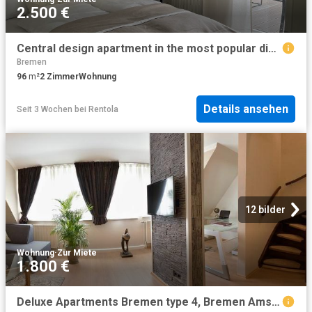
2.500 €
Central design apartment in the most popular district, Bremen Amsterdam Apartments for Rent
Bremen
96
m²
2
Zimmer
Wohnung
Details ansehen
Seit 3 Wochen
bei
Rentola
12 bilder
Wohnung
·
Zur Miete
1.800 €
Deluxe Apartments Bremen type 4, Bremen Amsterdam Apartments for Rent