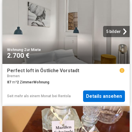
5 bilder
Wohnung
·
Zur Miete
2.700 €
Perfect loft in Östliche Vorstadt
Bremen
87
m²
2
Zimmer
Wohnung
Details ansehen
Seit mehr als einem Monat
bei
Rentola