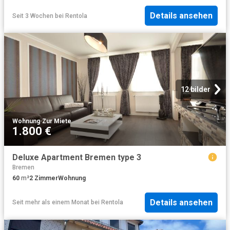
Details ansehen
Seit 3 Wochen
bei
Rentola
12 bilder
Wohnung
·
Zur Miete
1.800 €
Deluxe Apartment Bremen type 3
Bremen
60
m²
2
Zimmer
Wohnung
Details ansehen
Seit mehr als einem Monat
bei
Rentola