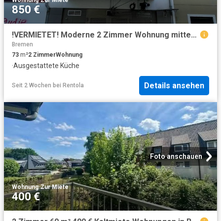
850 €
!VERMIETET! Moderne 2 Zimmer Wohnung mitten im Viertel
Bremen
73
m²
2
Zimmer
Wohnung
·
Ausgestattete Küche
Details ansehen
Seit 2 Wochen
bei
Rentola
Foto anschauen
Wohnung
·
Zur Miete
400 €