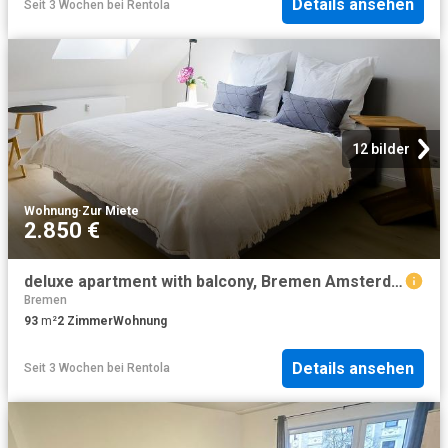
Details ansehen
Seit 3 Wochen
bei
Rentola
12 bilder
Wohnung
·
Zur Miete
2.850 €
deluxe apartment with balcony, Bremen Amsterdam Apartments for Rent
Bremen
93
m²
2
Zimmer
Wohnung
Details ansehen
Seit 3 Wochen
bei
Rentola