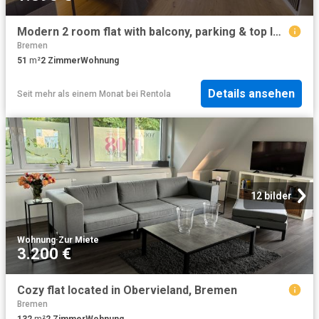
Modern 2 room flat with balcony, parking & top location Perfect for tourists & business travellers, WiFi and TV 4K
Bremen
51
m²
2
Zimmer
Wohnung
Details ansehen
Seit mehr als einem Monat
bei
Rentola
12 bilder
Wohnung
·
Zur Miete
3.200 €
Cozy flat located in Obervieland, Bremen
Bremen