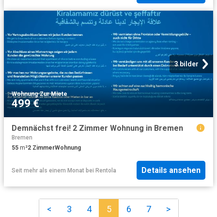
3 bilder
Wohnung
·
Zur Miete
499 €
Demnächst frei! 2 Zimmer Wohnung in Bremen
Bremen
55
m²
2
Zimmer
Wohnung
Details ansehen
Seit mehr als einem Monat
bei
Rentola
<
3
4
5
6
7
>