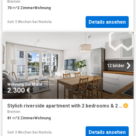
Bremen
70
m²
2
Zimmer
Wohnung
Details ansehen
Seit 3 Wochen
bei
Rentola
12 bilder
Wohnung
·
Zur Miete
2.300 €
Stylish riverside apartment with 2 bedrooms & 2 bathrooms – all inclusive, Überseestadt, Bremen Amsterdam Apartments for Rent
Bremen
81
m²
2
Zimmer
Wohnung
Details ansehen
Seit 3 Wochen
bei
Rentola