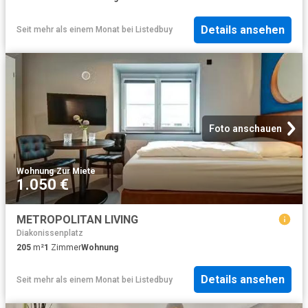
Details ansehen
Seit mehr als einem Monat
bei
Listedbuy
Foto anschauen
Wohnung
·
Zur Miete
1.050 €
METROPOLITAN LIVING
Diakonissenplatz
205
m²
1
Zimmer
Wohnung
Details ansehen
Seit mehr als einem Monat
bei
Listedbuy