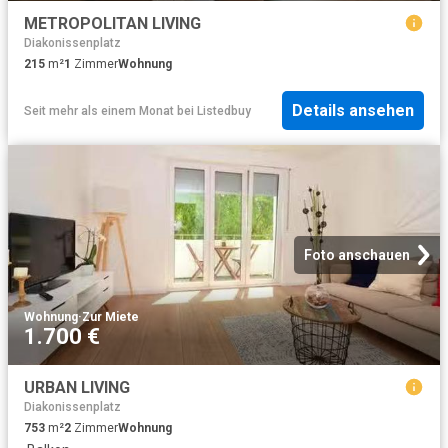
METROPOLITAN LIVING
Diakonissenplatz
215
m²
1
Zimmer
Wohnung
Details ansehen
Seit mehr als einem Monat
bei
Listedbuy
Foto anschauen
Wohnung
·
Zur Miete
1.700 €
URBAN LIVING
Diakonissenplatz
753
m²
2
Zimmer
Wohnung