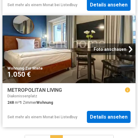
Details ansehen
Seit mehr als einem Monat
bei
Listedbuy
Foto anschauen
Wohnung
·
Zur Miete
1.050 €
METROPOLITAN LIVING
Diakonissenplatz
248
m²
1
Zimmer
Wohnung
Details ansehen
Seit mehr als einem Monat
bei
Listedbuy