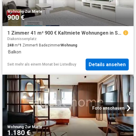
Wohnung
·
Zur Miete
900 €
1 Zimmer 41 m² 900 € Kaltmiete Wohnungen in Stuttgart
Diakonissenplatz
248
m²
1
Zimmer
1
Badezimmer
Wohnung
·
Balkon
Details ansehen
Seit mehr als einem Monat
bei
Listedbuy
Foto anschauen
Wohnung
·
Zur Miete
1.180 €