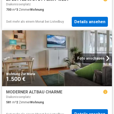
Diakonissenplatz
700
m²
3
Zimmer
Wohnung
Details ansehen
Seit mehr als einem Monat
bei
Listedbuy
Foto anschauen
Wohnung
·
Zur Miete
1.500 €
MODERNER ALTBAU CHARME
Diakonissenplatz
581
m²
2
Zimmer
Wohnung