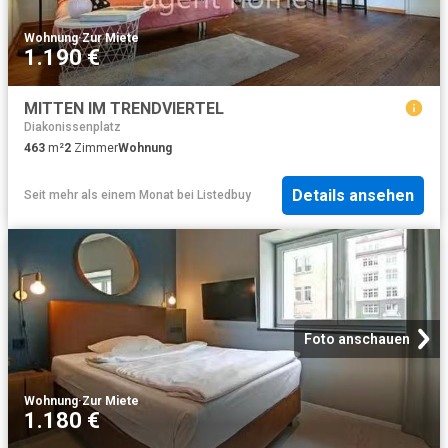
Wohnung
·
Zur Miete
1.190 €
MITTEN IM TRENDVIERTEL
Diakonissenplatz
463
m²
2
Zimmer
Wohnung
Details ansehen
Seit mehr als einem Monat
bei
Listedbuy
Foto anschauen
Wohnung
·
Zur Miete
1.180 €