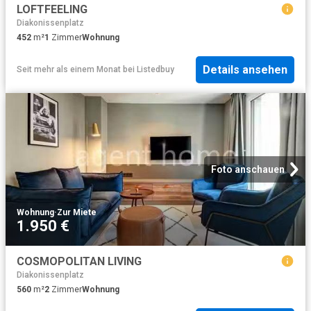
LOFTFEELING
Diakonissenplatz
452
m²
1
Zimmer
Wohnung
Details ansehen
Seit mehr als einem Monat
bei
Listedbuy
Foto anschauen
Wohnung
·
Zur Miete
1.950 €
COSMOPOLITAN LIVING
Diakonissenplatz
560
m²
2
Zimmer
Wohnung