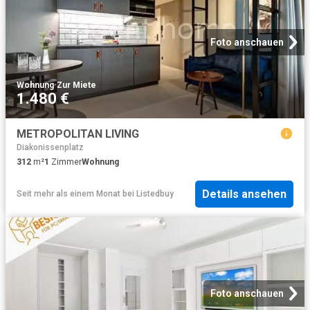
Foto anschauen
Wohnung
·
Zur Miete
1.480 €
METROPOLITAN LIVING
Diakonissenplatz
312
m²
1
Zimmer
Wohnung
Details ansehen
Seit mehr als einem Monat
bei
Listedbuy
Foto anschauen