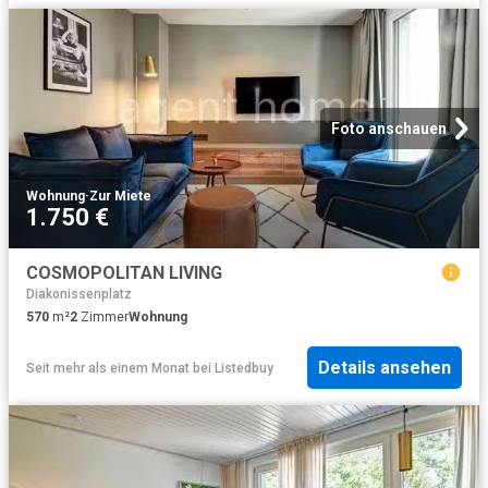
Foto anschauen
Wohnung
·
Zur Miete
1.750 €
COSMOPOLITAN LIVING
Diakonissenplatz
570
m²
2
Zimmer
Wohnung
Details ansehen
Seit mehr als einem Monat
bei
Listedbuy