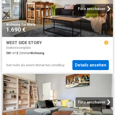
Foto anschauen
Wohnung
·
Zur Miete
1.690 €
WEST SIDE STORY
Diakonissenplatz
581
m²
2
Zimmer
Wohnung
Details ansehen
Seit mehr als einem Monat
bei
Listedbuy
Foto anschauen