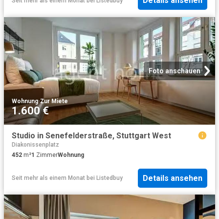
Details ansehen
Seit mehr als einem Monat
bei
Listedbuy
Foto anschauen
Wohnung
·
Zur Miete
1.600 €
Studio in Senefelderstraße, Stuttgart West
Diakonissenplatz
452
m²
1
Zimmer
Wohnung
Details ansehen
Seit mehr als einem Monat
bei
Listedbuy