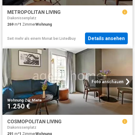
METROPOLITAN LIVING
Diakonissenplatz
269
m²
1
Zimmer
Wohnung
Details ansehen
Seit mehr als einem Monat
bei
Listedbuy
Foto anschauen
Wohnung
·
Zur Miete
1.250 €
COSMOPOLITAN LIVING
Diakonissenplatz
291
m²
1
Zimmer
Wohnung