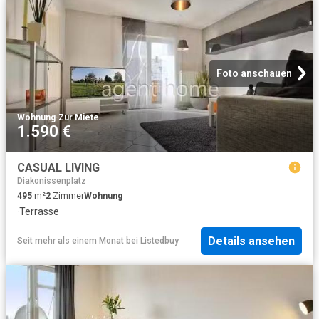
Foto anschauen
Wohnung
·
Zur Miete
1.590 €
CASUAL LIVING
Diakonissenplatz
495
m²
2
Zimmer
Wohnung
·
Terrasse
Details ansehen
Seit mehr als einem Monat
bei
Listedbuy