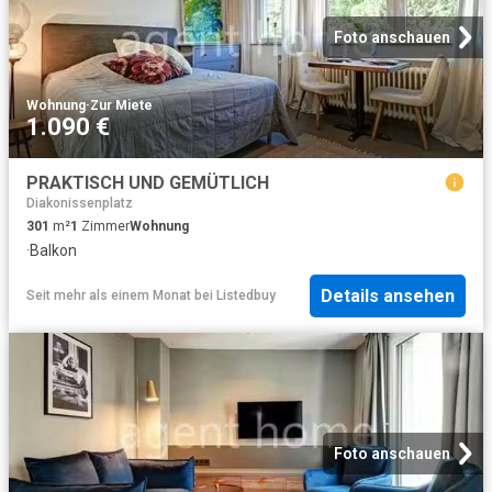
Foto anschauen
Wohnung
·
Zur Miete
1.090 €
PRAKTISCH UND GEMÜTLICH
Diakonissenplatz
301
m²
1
Zimmer
Wohnung
·
Balkon
Details ansehen
Seit mehr als einem Monat
bei
Listedbuy
Foto anschauen