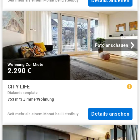
Details ansehen
Seit mehr als einem Monat
bei
Listedbuy
Foto anschauen
Wohnung
·
Zur Miete
2.290 €
CITY LIFE
Diakonissenplatz
753
m²
3
Zimmer
Wohnung
Details ansehen
Seit mehr als einem Monat
bei
Listedbuy