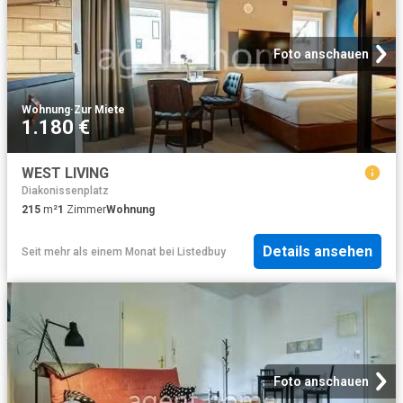
Foto anschauen
Wohnung
·
Zur Miete
1.180 €
WEST LIVING
Diakonissenplatz
215
m²
1
Zimmer
Wohnung
Details ansehen
Seit mehr als einem Monat
bei
Listedbuy
Foto anschauen