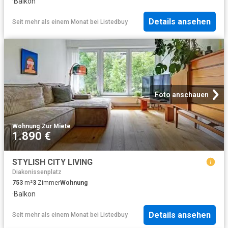
·
Balkon
Details ansehen
Seit mehr als einem Monat
bei
Listedbuy
Foto anschauen
Wohnung
·
Zur Miete
1.890 €
STYLISH CITY LIVING
Diakonissenplatz
753
m²
3
Zimmer
Wohnung
·
Balkon
Details ansehen
Seit mehr als einem Monat
bei
Listedbuy