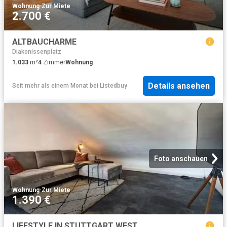
Wohnung
·
Zur Miete
2.700 €
ALTBAUCHARME
Diakonissenplatz
1.033
m²
4
Zimmer
Wohnung
Details ansehen
Seit mehr als einem Monat
bei
Listedbuy
Foto anschauen
Wohnung
·
Zur Miete
1.390 €
LIFESTYLE IN STUTTGART WEST