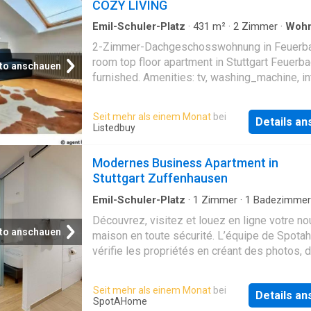
COZY LIVING
Emil-Schuler-Platz
·
431
m²
·
2
Zimmer
·
Woh
2-Zimmer-Dachgeschosswohnung in Feuerba
room top floor apartment in Stuttgart Feuerbac
to anschauen
furnished. Amenities: tv, washing_machine, in
Seit mehr als einem Monat
bei
Details a
Listedbuy
Modernes Business Apartment in
Stuttgart Zuffenhausen
Emil-Schuler-Platz
·
1
Zimmer
·
1
Badezimmer
Wohnung
·
Keller
·
Aufzug
·
Trockenbereich
Découvrez, visitez et louez en ligne votre no
to anschauen
maison en toute sécurité. L’équipe de Spot
vérifie les propriétés en créant des photos, 
vidéos et des descriptions honnêtes pour q
puissiez prendre une décision sûre. Möbliert
Seit mehr als einem Monat
bei
Details a
Zimmer-Wohnung zur Miete in der Unterländer
SpotAHome