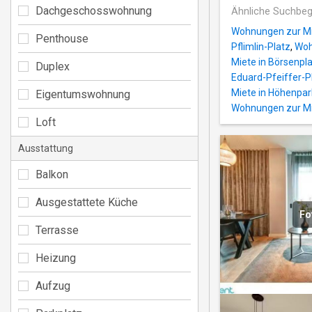
Dachgeschosswohnung
Ähnliche Suchbeg
Wohnungen zur Mie
Penthouse
Pflimlin-Platz
,
Woh
Miete in Börsenpla
Duplex
Eduard-Pfeiffer-P
Miete in Höhenpark
Eigentumswohnung
Wohnungen zur Mi
Loft
Ausstattung
Balkon
Ausgestattete Küche
Fo
Terrasse
Heizung
Aufzug