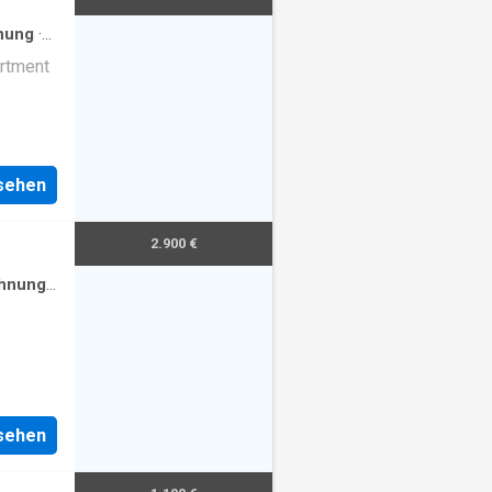
nung
·
rtment
nsehen
2.900 €
hnung
·
nsehen