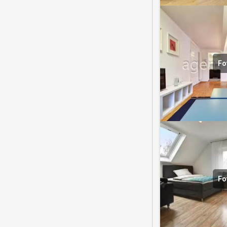
Fo
Fo