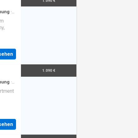
1.090 €
nung
·
om
ny,
nsehen
1.090 €
nung
·
rtment
nsehen