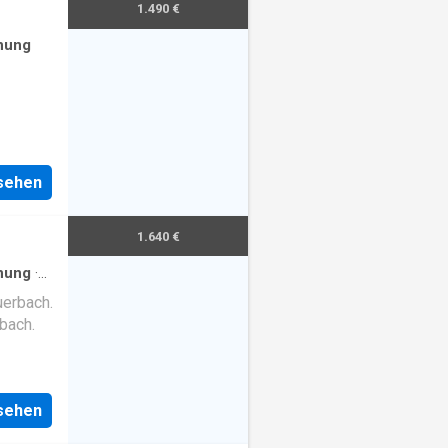
1.490 €
nung
nsehen
1.640 €
nung
·
erbach.
bach.
nsehen