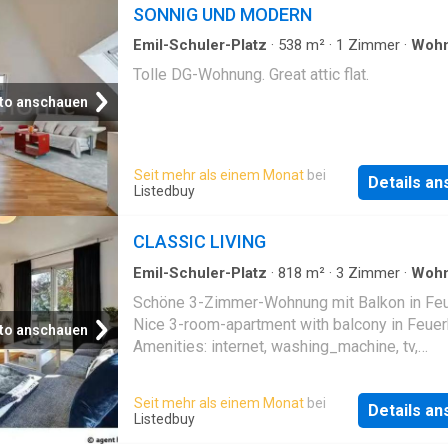
SONNIG UND MODERN
Emil-Schuler-Platz
·
538
m²
·
1
Zimmer
·
Woh
Tolle DG-Wohnung. Great attic flat.
to anschauen
Seit mehr als einem Monat
bei
Details a
Listedbuy
CLASSIC LIVING
Emil-Schuler-Platz
·
818
m²
·
3
Zimmer
·
Woh
Balkon
Schöne 3-Zimmer-Wohnung mit Balkon in Feu
Nice 3-room-apartment with balcony in Feuer
to anschauen
Amenities: internet, washing_machine, tv,
dishwasher, oven, parking, balcony
Seit mehr als einem Monat
bei
Details a
Listedbuy