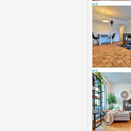
Fo
Fo