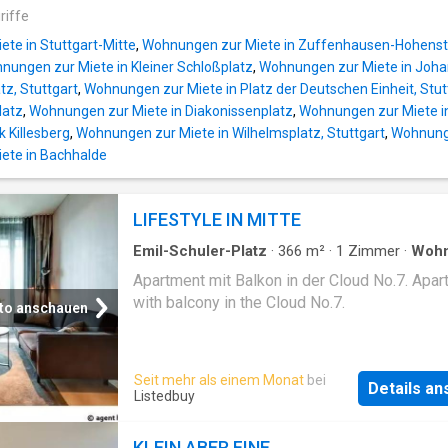
riffe
te in Stuttgart-Mitte
,
Wohnungen zur Miete in Zuffenhausen-Hohenst
nungen zur Miete in Kleiner Schloßplatz
,
Wohnungen zur Miete in Joha
tz, Stuttgart
,
Wohnungen zur Miete in Platz der Deutschen Einheit, Stut
latz
,
Wohnungen zur Miete in Diakonissenplatz
,
Wohnungen zur Miete i
 Killesberg
,
Wohnungen zur Miete in Wilhelmsplatz, Stuttgart
,
Wohnunge
ete in Bachhalde
LIFESTYLE IN MITTE
Emil-Schuler-Platz
·
366
m²
·
1
Zimmer
·
Woh
Balkon
Apartment mit Balkon in der Cloud No.7. Apa
with balcony in the Cloud No.7.
to anschauen
Seit mehr als einem Monat
bei
Details a
Listedbuy
KLEIN ABER FINE