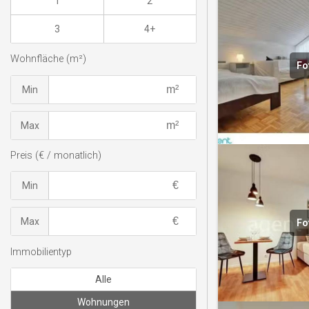
1
2
3
4+
Wohnfläche (m²)
Fo
Min
Max
Preis (€ / monatlich)
Min
Max
Fo
Immobilientyp
Alle
Wohnungen