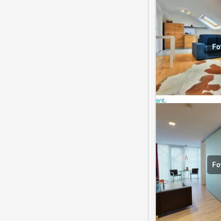
Fo
Fo