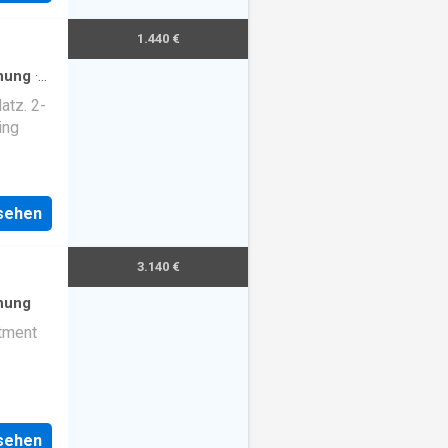
1.440 €
nung
·
tz. 2-
ing
nsehen
3.140 €
nung
rtment
nsehen