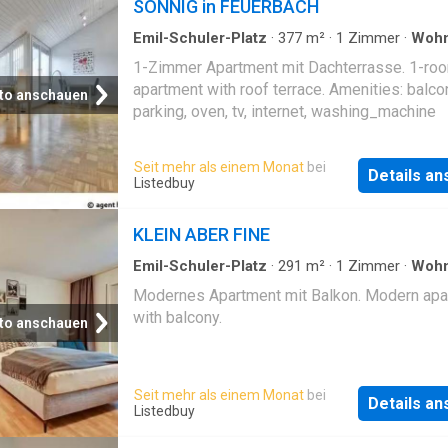
SONNIG in FEUERBACH
Emil-Schuler-Platz
·
377
m²
·
1
Zimmer
·
Woh
Terrasse
1-Zimmer Apartment mit Dachterrasse. 1-ro
apartment with roof terrace. Amenities: balco
to anschauen
parking, oven, tv, internet, washing_machine
Seit mehr als einem Monat
bei
Details a
Listedbuy
KLEIN ABER FINE
Emil-Schuler-Platz
·
291
m²
·
1
Zimmer
·
Woh
Balkon
Modernes Apartment mit Balkon. Modern apa
with balcony.
to anschauen
Seit mehr als einem Monat
bei
Details a
Listedbuy