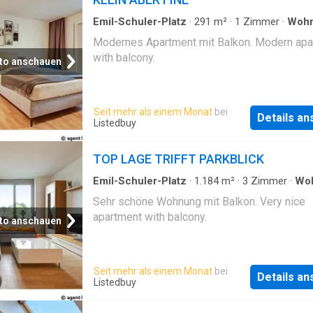
Emil-Schuler-Platz
·
291
m²
·
1
Zimmer
·
Woh
Balkon
Modernes Apartment mit Balkon. Modern apa
with balcony.
to anschauen
Seit mehr als einem Monat
bei
Details a
Listedbuy
TOP LAGE TRIFFT PARKBLICK
Emil-Schuler-Platz
·
1.184
m²
·
3
Zimmer
·
Wo
Balkon
Sehr schöne Wohnung mit Balkon. Very nice
apartment with balcony.
to anschauen
Seit mehr als einem Monat
bei
Details a
Listedbuy