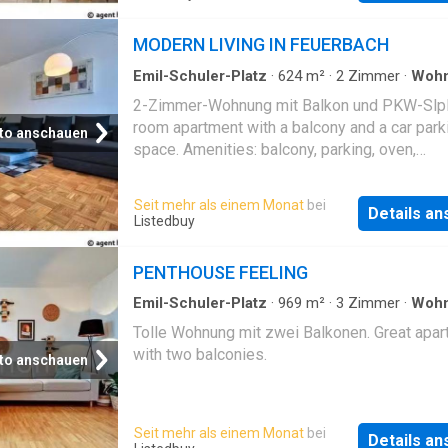
MODERN LIVING IN FEUERBACH
Emil-Schuler-Platz
·
624
m²
·
2
Zimmer
·
Woh
Balkon
2-Zimmer-Wohnung mit Balkon und PKW-Slpla
room apartment with a balcony and a car park
to anschauen
space. Amenities: balcony, parking, oven,
washing_machine, internet, dishwasher, tv
Seit mehr als einem Monat
bei
Details a
Listedbuy
PENTHOUSE FEELING
Emil-Schuler-Platz
·
969
m²
·
3
Zimmer
·
Woh
Tolle Wohnung mit zwei Balkonen. Great apa
with two balconies.
to anschauen
Seit mehr als einem Monat
bei
Details a