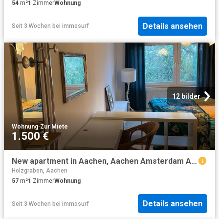
54
m²
1
Zimmer
Wohnung
Details ansehen
Seit 3 Wochen
bei
immosurf
12 bilder
Wohnung
·
Zur Miete
1.500 €
New apartment in Aachen, Aachen Amsterdam Apartments for Rent
Holzgraben, Aachen
57
m²
1
Zimmer
Wohnung
Details ansehen
Seit 3 Wochen
bei
immosurf