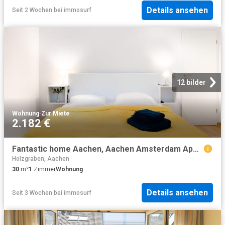
Details ansehen
Seit 2 Wochen
bei
immosurf
12 bilder
Wohnung
·
Zur Miete
2.182 €
Fantastic home Aachen, Aachen Amsterdam Apartments for Rent
Holzgraben, Aachen
30
m²
1
Zimmer
Wohnung
Details ansehen
Seit 3 Wochen
bei
immosurf