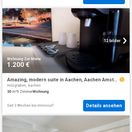
12 bilder
Wohnung
·
Zur Miete
1.200 €
Amazing, modern suite in Aachen, Aachen Amsterdam Apartments for Rent
Holzgraben, Aachen
30
m²
1
Zimmer
Wohnung
Details ansehen
Seit 3 Wochen
bei
immosurf