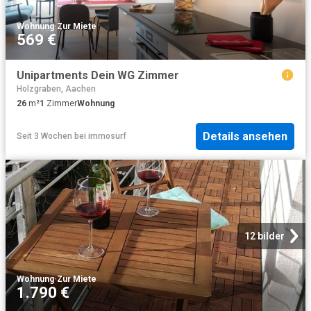
Wohnung
·
Zur Miete
569 €
Unipartments Dein WG Zimmer
Holzgraben, Aachen
26
m²
1
Zimmer
Wohnung
Details ansehen
Seit 3 Wochen
bei
immosurf
12 bilder
Wohnung
·
Zur Miete
1.790 €