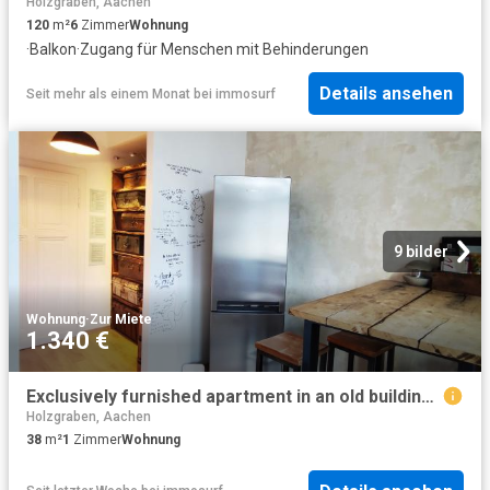
Holzgraben, Aachen
120
m²
6
Zimmer
Wohnung
·
Balkon
·
Zugang für Menschen mit Behinderungen
Details ansehen
Seit mehr als einem Monat
bei
immosurf
9 bilder
Wohnung
·
Zur Miete
1.340 €
Exclusively furnished apartment in an old building in a central location, Aachen Amsterdam Apartments for Rent
Holzgraben, Aachen
38
m²
1
Zimmer
Wohnung