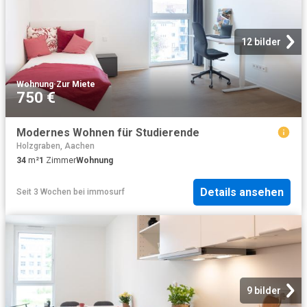
12 bilder
Wohnung
·
Zur Miete
750 €
Modernes Wohnen für Studierende
Holzgraben, Aachen
34
m²
1
Zimmer
Wohnung
Details ansehen
Seit 3 Wochen
bei
immosurf
9 bilder