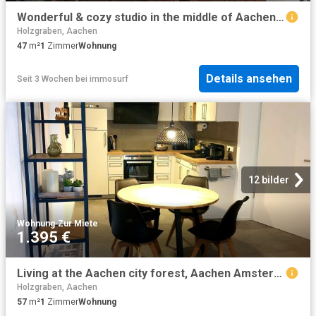
Wonderful & cozy studio in the middle of Aachen in the trendy Pontviertel, close to the university and 5 minutes from the historic center, Aachen Amsterdam Apartments for Rent
Holzgraben, Aachen
47
m²
1
Zimmer
Wohnung
Details ansehen
Seit 3 Wochen
bei
immosurf
12 bilder
Wohnung
·
Zur Miete
1.395 €
Living at the Aachen city forest, Aachen Amsterdam Apartments for Rent
Holzgraben, Aachen
57
m²
1
Zimmer
Wohnung