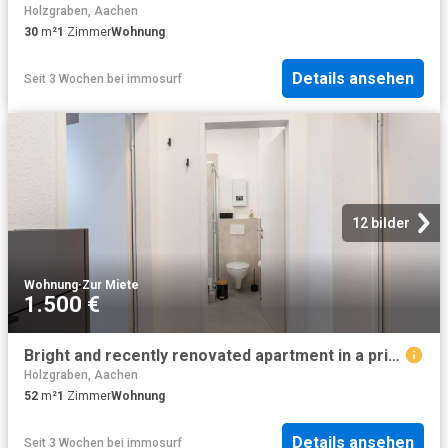
Holzgraben, Aachen
30
m²
1
Zimmer
Wohnung
Details ansehen
Seit 3 Wochen
bei
immosurf
12 bilder
Wohnung
·
Zur Miete
1.500 €
Bright and recently renovated apartment in a prime location, Aachen Amsterdam Apartments for Rent
Holzgraben, Aachen
52
m²
1
Zimmer
Wohnung
Details ansehen
Seit 3 Wochen
bei
immosurf