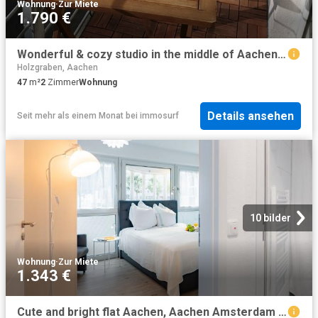
Wohnung
·
Zur Miete
1.790 €
Wonderful & cozy studio in the middle of Aachen in the trendy Pontviertel, close to the university and 5 minutes from the historic center
Holzgraben, Aachen
47
m²
2
Zimmer
Wohnung
Details ansehen
Seit mehr als einem Monat
bei
immosurf
10 bilder
Wohnung
·
Zur Miete
1.343 €
Cute and bright flat Aachen, Aachen Amsterdam Apartments for Rent