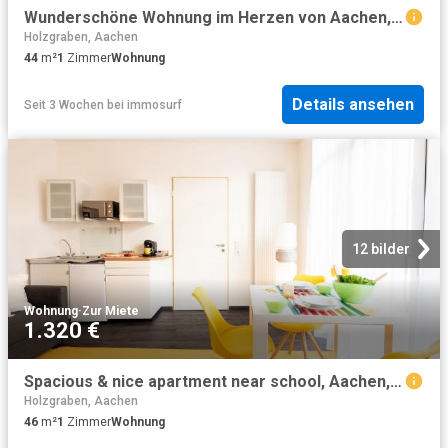
Wunderschöne Wohnung im Herzen von Aachen, Aachen Amsterdam Apartments for Rent
Holzgraben, Aachen
44
m²
1
Zimmer
Wohnung
Details ansehen
Seit 3 Wochen
bei
immosurf
12 bilder
Wohnung
·
Zur Miete
1.320 €
Spacious & nice apartment near school, Aachen, Aachen Amsterdam Apartments for Rent
Holzgraben, Aachen
46
m²
1
Zimmer
Wohnung