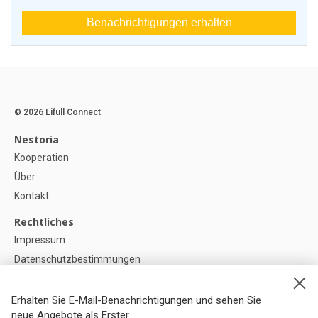
Benachrichtigungen erhalten
© 2026 Lifull Connect
Nestoria
Kooperation
Über
Kontakt
Rechtliches
Impressum
Datenschutzbestimmungen
Politik zur Verwendung von Cookies
Cookie-Einstellunge
Erhalten Sie E-Mail-Benachrichtigungen und sehen Sie
neue Angebote als Erster