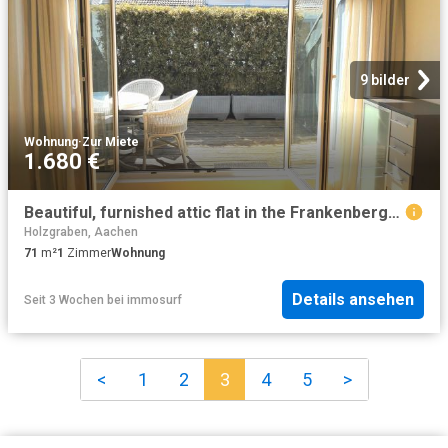
9 bilder
Wohnung
·
Zur Miete
1.680 €
Beautiful, furnished attic flat in the Frankenberger quarter, Aachen Amsterdam Apartments for Rent
Holzgraben, Aachen
71
m²
1
Zimmer
Wohnung
Details ansehen
Seit 3 Wochen
bei
immosurf
<
1
2
3
4
5
>