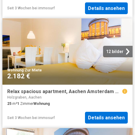
Details ansehen
Seit 3 Wochen
bei
immosurf
12 bilder
Wohnung
·
Zur Miete
2.182 €
Relax spacious apartment, Aachen Amsterdam Apartments for Rent
Holzgraben, Aachen
25
m²
1
Zimmer
Wohnung
Details ansehen
Seit 3 Wochen
bei
immosurf