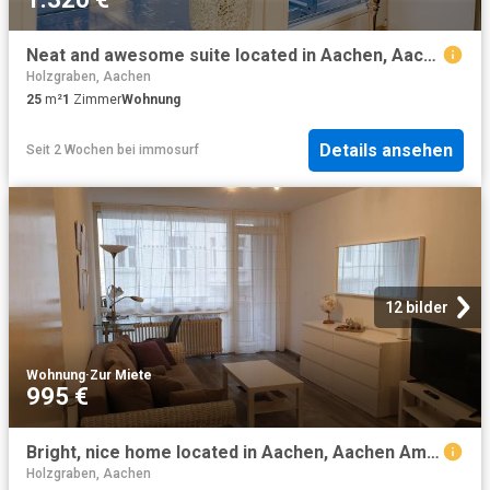
Neat and awesome suite located in Aachen, Aachen Amsterdam Apartments for Rent
Holzgraben, Aachen
25
m²
1
Zimmer
Wohnung
Details ansehen
Seit 2 Wochen
bei
immosurf
12 bilder
Wohnung
·
Zur Miete
995 €
Bright, nice home located in Aachen, Aachen Amsterdam Apartments for Rent
Holzgraben, Aachen