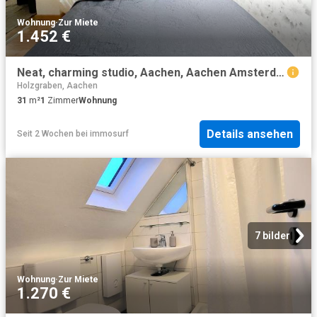
Wohnung
·
Zur Miete
1.452 €
Neat, charming studio, Aachen, Aachen Amsterdam Apartments for Rent
Holzgraben, Aachen
31
m²
1
Zimmer
Wohnung
Details ansehen
Seit 2 Wochen
bei
immosurf
7 bilder
Wohnung
·
Zur Miete
1.270 €