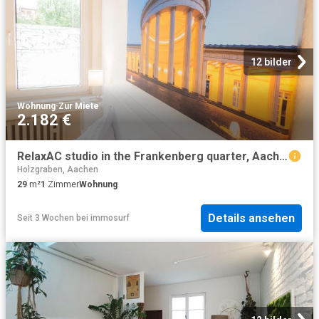
12 bilder
Wohnung
·
Zur Miete
2.182 €
RelaxAC studio in the Frankenberg quarter, Aachen Amsterdam Apartments for Rent
Holzgraben, Aachen
29
m²
1
Zimmer
Wohnung
Details ansehen
Seit 3 Wochen
bei
immosurf