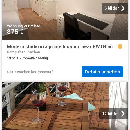
6 bilder
Wohnung
·
Zur Miete
875 €
Modern studio in a prime location near RWTH and the city centre, Aachen Amsterdam Apartments for Rent
Holzgraben, Aachen
19
m²
1
Zimmer
Wohnung
Details ansehen
Seit 3 Wochen
bei
immosurf
12 bilder