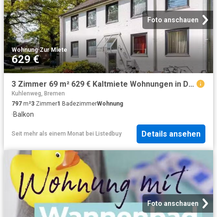
Foto anschauen
Wohnung
·
Zur Miete
629 €
3 Zimmer 69 m² 629 € Kaltmiete Wohnungen in Delmenhorst
Kuhlenweg, Bremen
797
m²
3
Zimmer
1
Badezimmer
Wohnung
·
Balkon
Details ansehen
Seit mehr als einem Monat
bei
Listedbuy
Foto anschauen