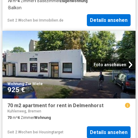
70
m²
4
Zimmer
1
Badezimmer
Etagenwohnung
·
Balkon
Details ansehen
Seit 2 Wochen
bei
Immobilien.de
Foto anschauen
Wohnung
·
Zur Miete
925 €
70 m2 apartment for rent in Delmenhorst
Kuhlenweg, Bremen
70
m²
4
Zimmer
Wohnung
Details ansehen
Seit 2 Wochen
bei
Housingtarget