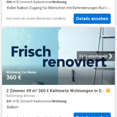
506
m²
2
Zimmer
1
Badezimmer
Wohnung
·
Keller
·
Balkon
·
Zugang für Menschen mit Behinderungen
·
Aufzug
Details ansehen
Seit mehr als einem Monat
bei
Listedbuy
Foto anschauen
Wohnung
·
Zur Miete
360 €
2 Zimmer 49 m² 360 € Kaltmiete Wohnungen in Delmenhorst
Kuhlenweg, Bremen
441
m²
2
Zimmer
1
Badezimmer
Wohnung
·
Balkon