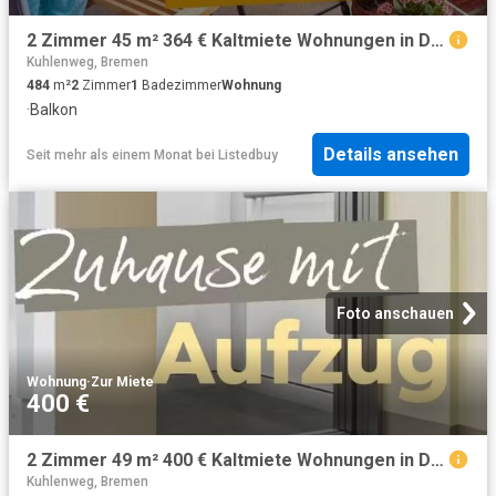
2 Zimmer 45 m² 364 € Kaltmiete Wohnungen in Delmenhorst
Kuhlenweg, Bremen
484
m²
2
Zimmer
1
Badezimmer
Wohnung
·
Balkon
Details ansehen
Seit mehr als einem Monat
bei
Listedbuy
Foto anschauen
Wohnung
·
Zur Miete
400 €
2 Zimmer 49 m² 400 € Kaltmiete Wohnungen in Delmenhorst
Kuhlenweg, Bremen