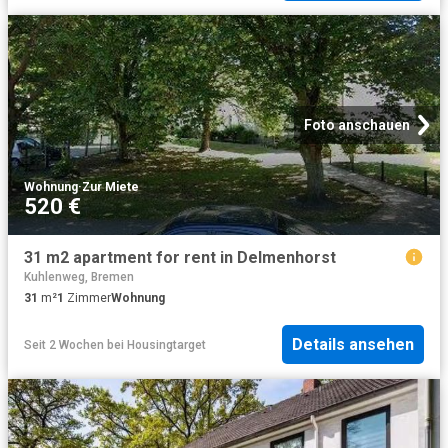
Foto anschauen
Wohnung
·
Zur Miete
520 €
31 m2 apartment for rent in Delmenhorst
Kuhlenweg, Bremen
31
m²
1
Zimmer
Wohnung
Details ansehen
Seit 2 Wochen
bei
Housingtarget