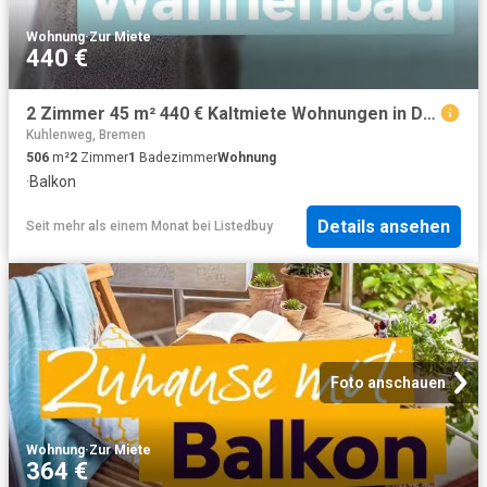
Wohnung
·
Zur Miete
440 €
2 Zimmer 45 m² 440 € Kaltmiete Wohnungen in Delmenhorst
Kuhlenweg, Bremen
506
m²
2
Zimmer
1
Badezimmer
Wohnung
·
Balkon
Details ansehen
Seit mehr als einem Monat
bei
Listedbuy
Foto anschauen
Wohnung
·
Zur Miete
364 €