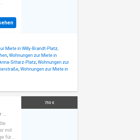
ble
und eine
h rooms
ent zu
nsehen
omfort
l-
t:
atz
 Miete in Willy-Brandt-Platz,
chen
,
Wohnungen zur Miete in
Anna-Sittarz-Platz
,
Wohnungen zur
ierstraße
,
Wohnungen zur Miete in
tiger
erden.
ett mit
er
chrank -
750 €
Bad mit
und
r
·
die
er mit
ge für