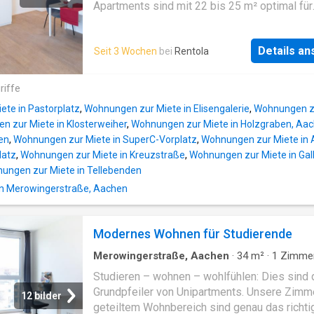
garden area. Adjacent to the bedrooms is the
Apartments sind mit 22 bis 25 m² optimal für
bathroom with inviting bathtub, toilet and dou
Studierende geeignet. Ein idealer Grundriss 
vanity. Next door is another guest toilet, bot
moderne Ausstattung machen dieses Apartm
with light-flooded windows
Details a
Seit 3 Wochen
bei
Rentola
einem echten Raumwunder, ohne dabei auf K
zu verzichten. Für alle Apartments gilt eine Al
Inclusive-Miete, die folgende Punkte umfass
riffe
Wohnungskaltmiete Möbelmiete Fahrradslpl
te in Pastorplatz
,
Wohnungen zur Miete in Elisengalerie
,
Wohnungen zur
Betriebskostenpauschale (inkl. Heizkosten)
 zur Miete in Klosterweiher
,
Wohnungen zur Miete in Holzgraben, Aa
Pauschale für Wohnungsstrom Pauschale für
en
,
Wohnungen zur Miete in SuperC-Vorplatz
,
Wohnungen zur Miete in 
Internet Nutzung der Allgemeinflächen Die
latz
,
Wohnungen zur Miete in Kreuzstraße
,
Wohnungen zur Miete in Gall
Apartments können nur als Student/in mit gül
ungen zur Miete in Tellebenden
Immatrikulationsbescheinigung angemietet w
in Merowingerstraße, Aachen
- Apartment - möbliert - ab dem verfügbar - B
neuer Matratze - Nachttisch - Höhenverslbar
Schreibtisch mit Schreibtischstuhl - Kleiders
Modernes Wohnen für Studierende
Esstisch mit Stuhl - Pantry-Küche - Eigenes 
Dusche - Fahrradslplatz - Waschmaschinen 
Merowingerstraße, Aachen
·
34
m²
·
1
Zimme
Trockner im Haus - Studienlounge mit
Wohnung
Studieren – wohnen – wohlfühlen: Dies sind 
Gemeinschaftsdachterrasse -
Grundpfeiler von Unipartments. Unsere Zimm
12 bilder
Internetgeschwindigkeit garanti
geteiltem Wohnbereich sind genau das richti