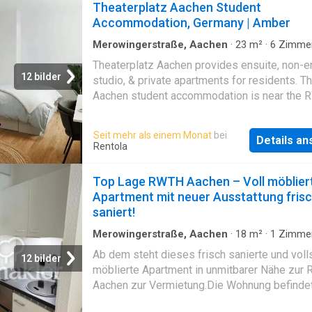
Theaterplatz Aachen Student
Accommodation, Germany | Amber
Merowingerstraße, Aachen
·
23
m²
·
6
Zimme
Wohnung
Theaterplatz Aachen provides ensuite, non-e
12 bilder
studio, & private apartments for residents. Th
Aachen student accommodation is near the
Aachen University & has a terrace
Seit mehr als einem Monat
bei
Details a
Rentola
Top Lage RWTH Aachen – Voll möblier
Apartment mit neuer Ausstattung fris
saniert!
Merowingerstraße, Aachen
·
18
m²
·
1
Zimme
Wohnung
·
Keller
·
Aufzug
·
Trockenbereich
Ab dem steht dieses frisch sanierte und voll
12 bilder
möblierte Apartment in unmitbarer Nähe zur
Aachen zur Vermietung.Die Wohnung befindet
im 1. Obergeschoss eines gepflegten