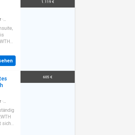
1.119 €
r
·
nsuite,
is
 RWTH
nsehen
605 €
tes
ch
r
·
ständig
 RWTH
 sich