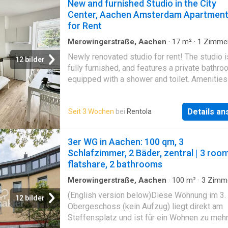
New and furnished Studio in the City
Center, Aachen Amsterdam Apartmen
for Rent
Merowingerstraße, Aachen
·
17
m²
·
1
Zimme
Wohnung
Newly renovated studio for rent! The studio is
12 bilder
fully furnished, and features a private bathr
equipped with a shower and toilet. Amenities
a comfortable bed, a spacious wardrobe, a di
area with a table and chairs, and a fully equi
Details a
Seit 3 Wochen
bei
Rentola
kitchenette complete with a stove, refrigerato
cutlery, and crockery. For added convenience,
communal washing machines and dryers that
3er WG in Aachen: 100 qm, 3
operate on a coin system are available on th
Schlafzimmer, 2 Bäder, zentral | 3 roo
floor. This is perfect for those who value pri
flatshare, 2 bathrooms
comfort. The all-inclusive rent includes intern
utilities. Furnishings: The studio includes a
Merowingerstraße, Aachen
·
100
m²
·
3
Zimm
Wohnung
·
Keller
comfortable bed, a spacious wardrobe, and a
(English version below)Diese Wohnung im 3.
12 bilder
area consisting of a table with four chairs.
Obergeschoss (kein Aufzug) liegt direkt am
Kitchenette: Fully equipped with a stove, refri
Steffensplatz und ist für ein Wohnen zu meh
as well as cutlery and crockery, it offers ever