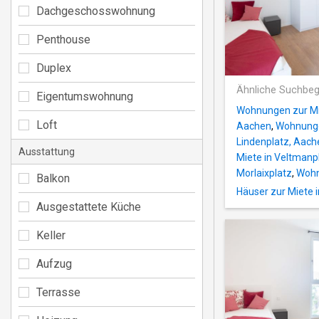
Dachgeschosswohnung
Penthouse
Duplex
Ähnliche Suchbeg
Eigentumswohnung
Wohnungen zur Mie
Loft
Aachen
,
Wohnungen
Lindenplatz, Aach
Ausstattung
Miete in Veltmanp
Morlaixplatz
,
Wohn
Balkon
Häuser zur Miete 
Ausgestattete Küche
Keller
Aufzug
Terrasse