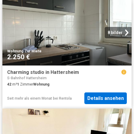
8 bilder
Wohnung
·
Zur Miete
2.250 €
Charming studio in Hattersheim
S-Bahnhof Hattersheim
42
m²
1
Zimmer
Wohnung
Details ansehen
Seit mehr als einem Monat
bei
Rentola