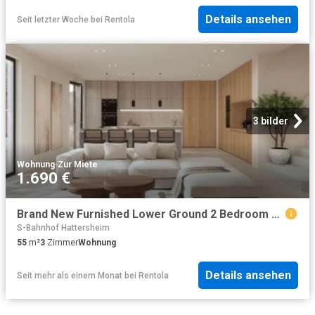
Details ansehen
Seit letzter Woche
bei
Rentola
3 bilder
Wohnung
·
Zur Miete
1.690 €
Brand New Furnished Lower Ground 2 Bedroom Apartment with Small Shared Balcony in a QNG Certified Green Building in Kelsterbach
S-Bahnhof Hattersheim
55
m²
3
Zimmer
Wohnung
Details ansehen
Seit mehr als einem Monat
bei
Rentola