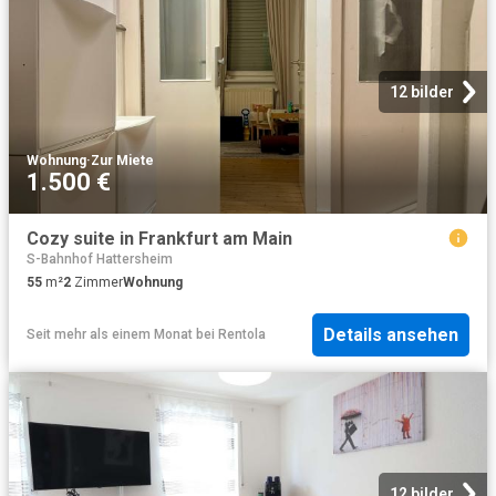
12 bilder
Wohnung
·
Zur Miete
1.500 €
Cozy suite in Frankfurt am Main
S-Bahnhof Hattersheim
55
m²
2
Zimmer
Wohnung
Details ansehen
Seit mehr als einem Monat
bei
Rentola
12 bilder