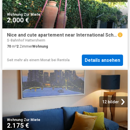
Wohnung
·
Zur Miete
2.000 €
Nice and cute apartement near International School Frankfurt
S-Bahnhof Hattersheim
70
m²
2
Zimmer
Wohnung
Details ansehen
Seit mehr als einem Monat
bei
Rentola
12 bilder
Wohnung
·
Zur Miete
2.175 €