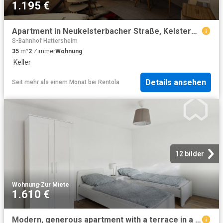
1.195 €
Apartment in Neukelsterbacher Straße, Kelsterbach for 35 m²
S-Bahnhof Hattersheim
35
m²
2
Zimmer
Wohnung
·
Keller
Details ansehen
Seit mehr als einem Monat
bei
Rentola
12 bilder
Wohnung
·
Zur Miete
1.610 €
Modern, generous apartment with a terrace in a prime location in Kelsterbach