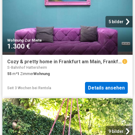
5 bilder
Wohnung
·
Zur Miete
1.300 €
Cozy & pretty home in Frankfurt am Main, Frankfurt Amsterdam Apartments for Rent
S-Bahnhof Hattersheim
55
m²
1
Zimmer
Wohnung
Details ansehen
Seit 3 Wochen
bei
Rentola
9 bilder