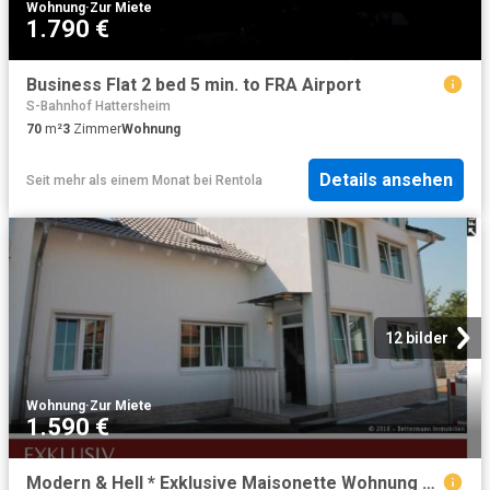
Wohnung
·
Zur Miete
1.790 €
Business Flat 2 bed 5 min. to FRA Airport
S-Bahnhof Hattersheim
70
m²
3
Zimmer
Wohnung
Details ansehen
Seit mehr als einem Monat
bei
Rentola
12 bilder
Wohnung
·
Zur Miete
1.590 €
Modern & Hell * Exklusive Maisonette Wohnung auf 110m² mit 2 Balkonen