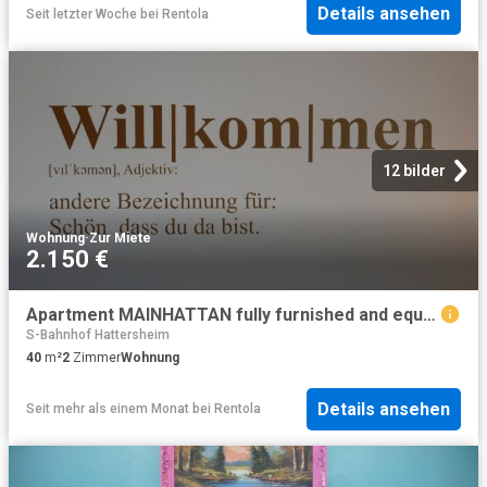
Details ansehen
Seit letzter Woche
bei
Rentola
12 bilder
Wohnung
·
Zur Miete
2.150 €
Apartment MAINHATTAN fully furnished and equipted incl. weekly cleaning
S-Bahnhof Hattersheim
40
m²
2
Zimmer
Wohnung
Details ansehen
Seit mehr als einem Monat
bei
Rentola