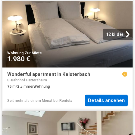
12 bilder
Wohnung
·
Zur Miete
1.980 €
Wonderful apartment in Kelsterbach
S-Bahnhof Hattersheim
75
m²
2
Zimmer
Wohnung
Details ansehen
Seit mehr als einem Monat
bei
Rentola