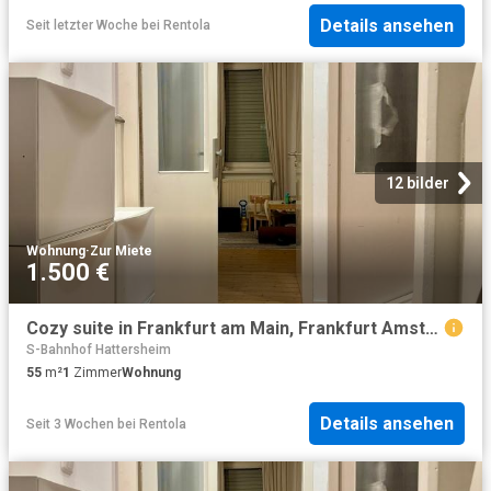
Details ansehen
Seit letzter Woche
bei
Rentola
12 bilder
Wohnung
·
Zur Miete
1.500 €
Cozy suite in Frankfurt am Main, Frankfurt Amsterdam Apartments for Rent
S-Bahnhof Hattersheim
55
m²
1
Zimmer
Wohnung
Details ansehen
Seit 3 Wochen
bei
Rentola