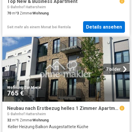
Top New & Business Apartment
S-Bahnhof Hattersheim
70
m²
3
Zimmer
Wohnung
Details ansehen
Seit mehr als einem Monat
bei
Rentola
7 bilder
Wohnung
·
Zur Miete
765 €
Neubau nach Erstbezug helles 1 Zimmer Apartment KfW 40+, EBK, Balkon
S-Bahnhof Hattersheim
32
m²
1
Zimmer
Wohnung
·
Keller
·
Heizung
·
Balkon
·
Ausgestattete Küche