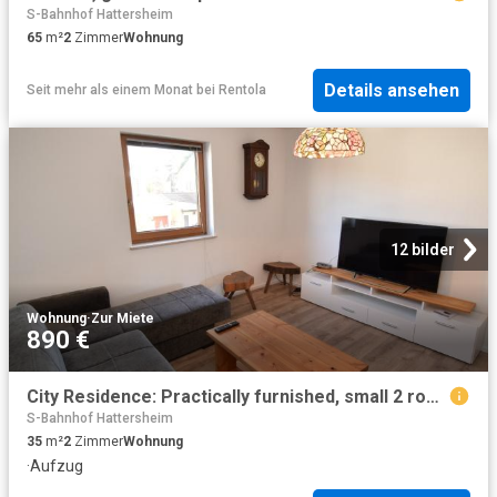
S-Bahnhof Hattersheim
65
m²
2
Zimmer
Wohnung
Details ansehen
Seit mehr als einem Monat
bei
Rentola
12 bilder
Wohnung
·
Zur Miete
890 €
City Residence: Practically furnished, small 2 room apartment on the western outskirts of the city – euhabitat
S-Bahnhof Hattersheim
35
m²
2
Zimmer
Wohnung
·
Aufzug