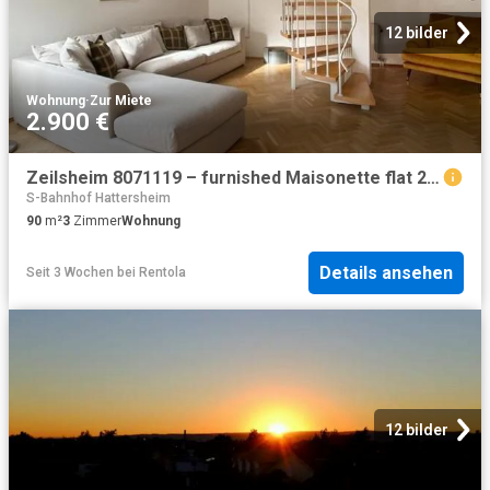
12 bilder
Wohnung
·
Zur Miete
2.900 €
Zeilsheim 8071119 – furnished Maisonette flat 2nd floor
S-Bahnhof Hattersheim
90
m²
3
Zimmer
Wohnung
Details ansehen
Seit 3 Wochen
bei
Rentola
12 bilder