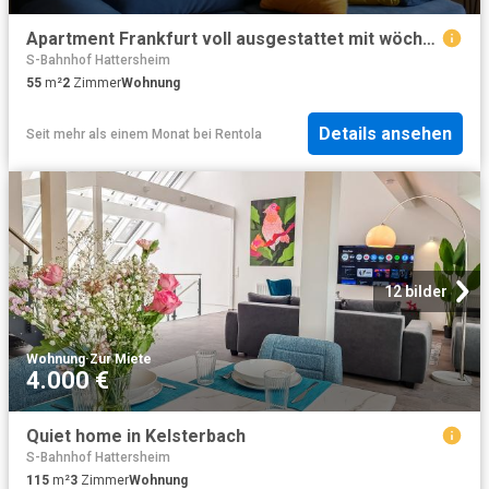
Apartment Frankfurt voll ausgestattet mit wöchentlicher Reinigung fully equipted apartment incl. weekly cleaning
S-Bahnhof Hattersheim
55
m²
2
Zimmer
Wohnung
Details ansehen
Seit mehr als einem Monat
bei
Rentola
12 bilder
Wohnung
·
Zur Miete
4.000 €
Quiet home in Kelsterbach
S-Bahnhof Hattersheim
115
m²
3
Zimmer
Wohnung