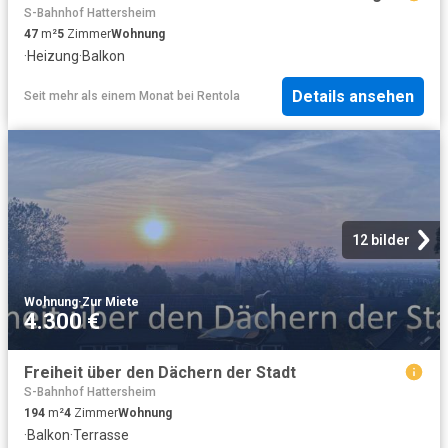
S-Bahnhof Hattersheim
47
m²
5
Zimmer
Wohnung
·
Heizung
·
Balkon
Details ansehen
Seit mehr als einem Monat
bei
Rentola
12 bilder
Wohnung
·
Zur Miete
4.300 €
Freiheit über den Dächern der Stadt
S-Bahnhof Hattersheim
194
m²
4
Zimmer
Wohnung
·
Balkon
·
Terrasse