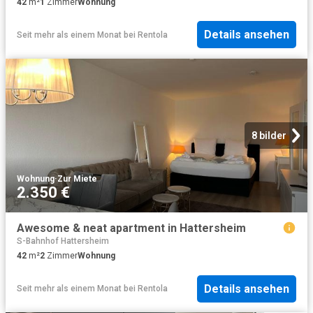
42
m²
1
Zimmer
Wohnung
Details ansehen
Seit mehr als einem Monat
bei
Rentola
8 bilder
Wohnung
·
Zur Miete
2.350 €
Awesome & neat apartment in Hattersheim
S-Bahnhof Hattersheim
42
m²
2
Zimmer
Wohnung
Details ansehen
Seit mehr als einem Monat
bei
Rentola