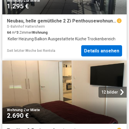
Wohnung
·
Zur Miete
1.295 €
Neubau, helle gemütliche 2 Zi Penthousewohnung, Balkon, EBK, KfW40
S-Bahnhof Hattersheim
64
m²
3
Zimmer
Wohnung
·
Keller
·
Heizung
·
Balkon
·
Ausgestattete Küche
·
Trockenbereich
Details ansehen
Seit letzter Woche
bei
Rentola
12 bilder
Wohnung
·
Zur Miete
2.690 €