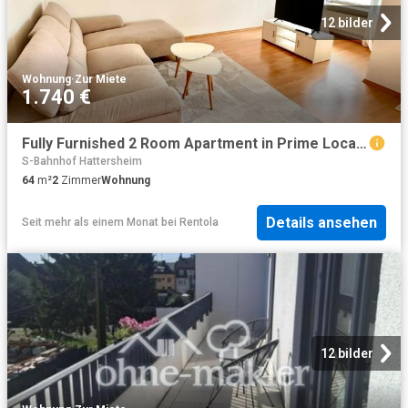
12 bilder
Wohnung
·
Zur Miete
1.740 €
Fully Furnished 2 Room Apartment in Prime Location – Kriftel
S-Bahnhof Hattersheim
64
m²
2
Zimmer
Wohnung
Details ansehen
Seit mehr als einem Monat
bei
Rentola
12 bilder