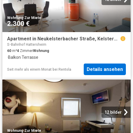
Wohnung
·
Zur Miete
2.300 €
Apartment in Neukelsterbacher Straße, Kelsterbach for 60 m² with 2 bedrooms
S-Bahnhof Hattersheim
60
m²
4
Zimmer
Wohnung
·
Balkon
·
Terrasse
Details ansehen
Seit mehr als einem Monat
bei
Rentola
12 bilder
Wohnung
·
Zur Miete