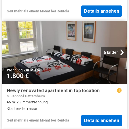
Details ansehen
Seit mehr als einem Monat
bei
Rentola
6 bilder
Wohnung
·
Zur Miete
1.800 €
Newly renovated apartment in top location
S-Bahnhof Hattersheim
65
m²
2
Zimmer
Wohnung
·
Garten
·
Terrasse
Details ansehen
Seit mehr als einem Monat
bei
Rentola