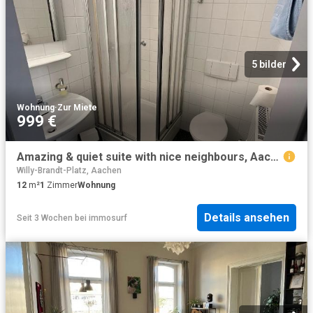
5 bilder
Wohnung
·
Zur Miete
999 €
Amazing & quiet suite with nice neighbours, Aachen Amsterdam Apartments for Rent
Willy-Brandt-Platz, Aachen
12
m²
1
Zimmer
Wohnung
Details ansehen
Seit 3 Wochen
bei
immosurf