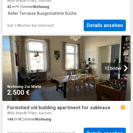
Willy-Brandt-Platz, Aachen
42
m²
1
Zimmer
Wohnung
·
Keller
·
Terrasse
·
Ausgestattete Küche
Details ansehen
Seit 3 Wochen
bei
immosurf
12 bilder
Wohnung
·
Zur Miete
2.500 €
Furnished old building apartment for sublease
Willy-Brandt-Platz, Aachen
146
m²
4
Zimmer
Wohnung