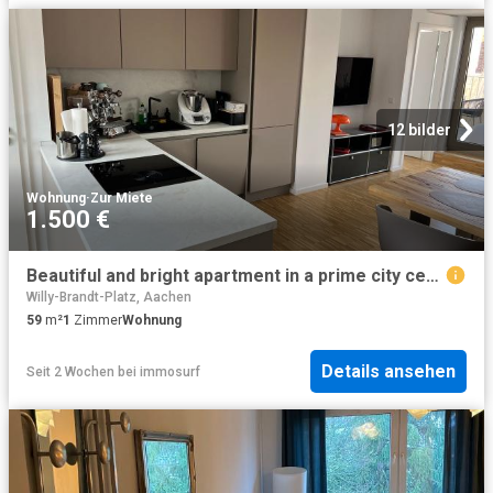
12 bilder
Wohnung
·
Zur Miete
1.500 €
Beautiful and bright apartment in a prime city center location, Aachen Amsterdam Apartments for Rent
Willy-Brandt-Platz, Aachen
59
m²
1
Zimmer
Wohnung
Details ansehen
Seit 2 Wochen
bei
immosurf