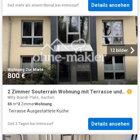
Details ansehen
Seit mehr als einem Monat
bei
immosurf
12 bilder
Wohnung
·
Zur Miete
800 €
2 Zimmer Souterrain Wohnung mit Terrasse und EBK
Willy-Brandt-Platz, Aachen
65
m²
2
Zimmer
Wohnung
·
Terrasse
·
Ausgestattete Küche
Details ansehen
Seit 3 Tagen
bei
immosurf