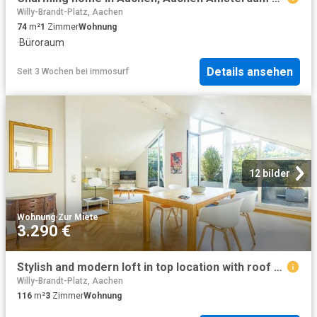
Willy-Brandt-Platz, Aachen
74
m²
1
Zimmer
Wohnung
·
Büroraum
Details ansehen
Seit 3 Wochen
bei
immosurf
12 bilder
Wohnung
·
Zur Miete
3.290 €
Stylish and modern loft in top location with roof garden, Aachen
Willy-Brandt-Platz, Aachen
116
m²
3
Zimmer
Wohnung