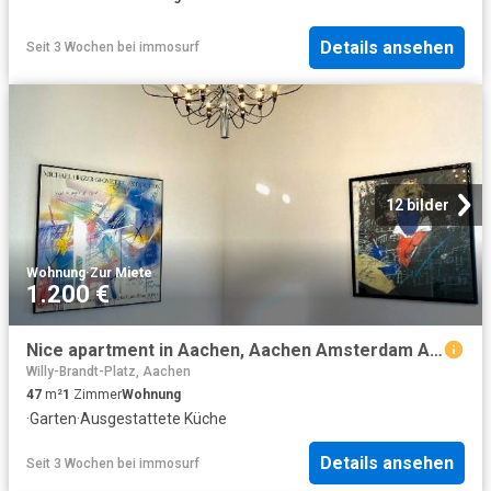
Details ansehen
Seit 3 Wochen
bei
immosurf
12 bilder
Wohnung
·
Zur Miete
1.200 €
Nice apartment in Aachen, Aachen Amsterdam Apartments for Rent
Willy-Brandt-Platz, Aachen
47
m²
1
Zimmer
Wohnung
·
Garten
·
Ausgestattete Küche
Details ansehen
Seit 3 Wochen
bei
immosurf