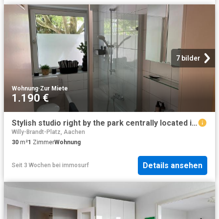
7 bilder
Wohnung
·
Zur Miete
1.190 €
Stylish studio right by the park centrally located in Aachen Burtscheid, Aachen Amsterdam Apartments for Rent
Willy-Brandt-Platz, Aachen
30
m²
1
Zimmer
Wohnung
Details ansehen
Seit 3 Wochen
bei
immosurf