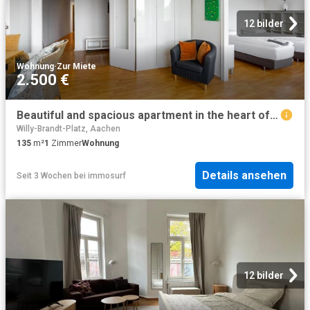
12 bilder
Wohnung
·
Zur Miete
2.500 €
Beautiful and spacious apartment in the heart of Aachen, Aachen Amsterdam Apartments for Rent
Willy-Brandt-Platz, Aachen
135
m²
1
Zimmer
Wohnung
Details ansehen
Seit 3 Wochen
bei
immosurf
12 bilder