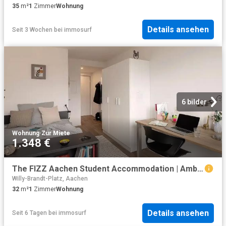
35
m²
1
Zimmer
Wohnung
Details ansehen
Seit 3 Wochen
bei
immosurf
6 bilder
Wohnung
·
Zur Miete
1.348 €
The FIZZ Aachen Student Accommodation | Amber
Willy-Brandt-Platz, Aachen
32
m²
1
Zimmer
Wohnung
Details ansehen
Seit 6 Tagen
bei
immosurf