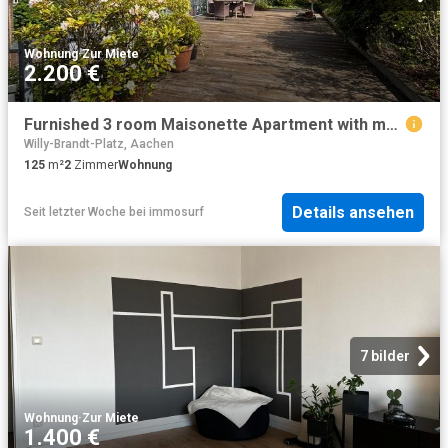
Wohnung
·
Zur Miete
2.200 €
Furnished 3 room Maisonette Apartment with magnificent roof terrace – temporary for max. 7 months ideal for professionals / expats
Willy-Brandt-Platz, Aachen
125
m²
2
Zimmer
Wohnung
Details ansehen
Seit letzter Woche
bei
immosurf
7 bilder
Wohnung
·
Zur Miete
1.400 €