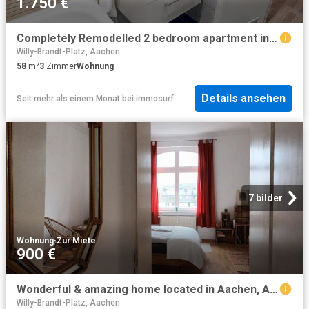
1.750 €
Completely Remodelled 2 bedroom apartment in central Aachen
Willy-Brandt-Platz, Aachen
58
m²
3
Zimmer
Wohnung
Details ansehen
Seit mehr als einem Monat
bei
immosurf
7 bilder
Wohnung
·
Zur Miete
900 €
Wonderful & amazing home located in Aachen, Aachen Amsterdam Apartments for Rent
Willy-Brandt-Platz, Aachen