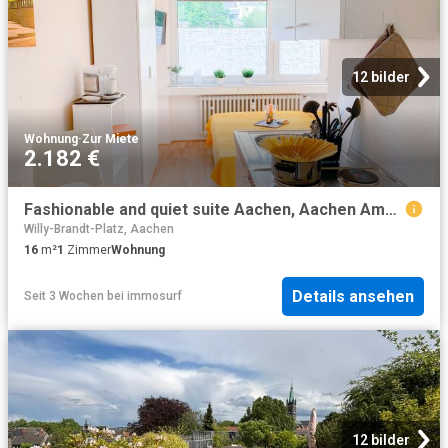
12 bilder
Wohnung
·
Zur Miete
2.182 €
Fashionable and quiet suite Aachen, Aachen Amsterdam Apartments for Rent
Willy-Brandt-Platz, Aachen
16
m²
1
Zimmer
Wohnung
Details ansehen
Seit 3 Wochen
bei
immosurf
12 bilder