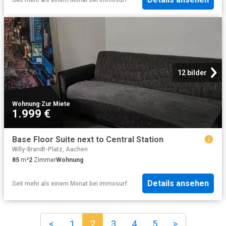
12 bilder
Wohnung
·
Zur Miete
1.999 €
Base Floor Suite next to Central Station
Willy-Brandt-Platz, Aachen
85
m²
2
Zimmer
Wohnung
Details ansehen
Seit mehr als einem Monat
bei
immosurf
<
1
2
3
4
5
>