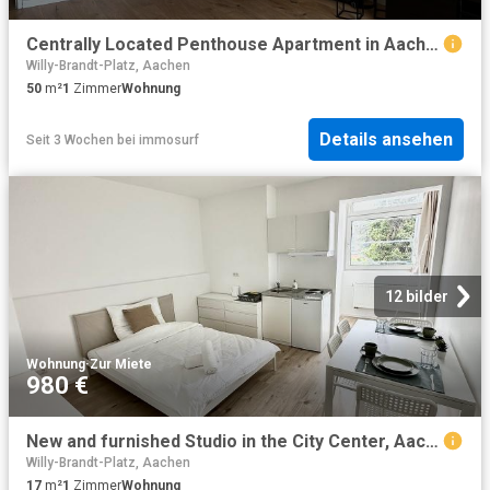
Centrally Located Penthouse Apartment in Aachen Your New Home Awaits!, Aachen Amsterdam Apartments for Rent
Willy-Brandt-Platz, Aachen
50
m²
1
Zimmer
Wohnung
Details ansehen
Seit 3 Wochen
bei
immosurf
12 bilder
Wohnung
·
Zur Miete
980 €
New and furnished Studio in the City Center, Aachen Amsterdam Apartments for Rent
Willy-Brandt-Platz, Aachen
17
m²
1
Zimmer
Wohnung