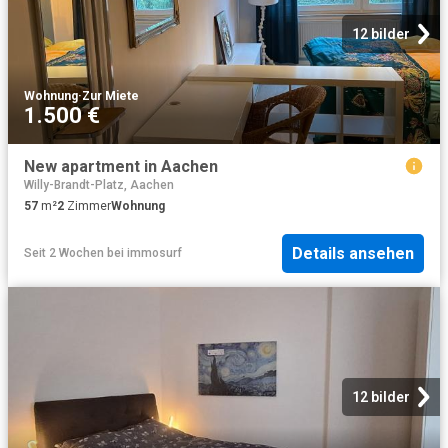
12 bilder
Wohnung
·
Zur Miete
1.500 €
New apartment in Aachen
Willy-Brandt-Platz, Aachen
57
m²
2
Zimmer
Wohnung
Details ansehen
Seit 2 Wochen
bei
immosurf
12 bilder