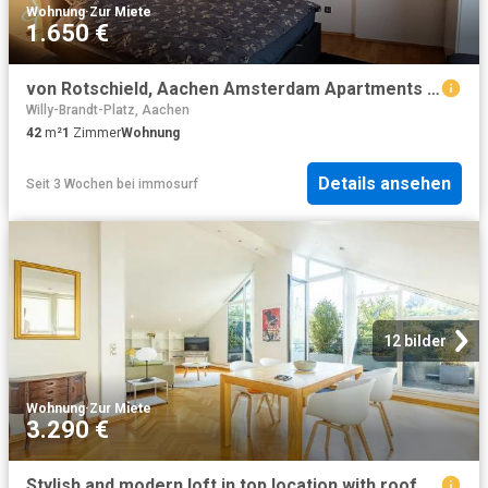
Wohnung
·
Zur Miete
1.650 €
von Rotschield, Aachen Amsterdam Apartments for Rent
Willy-Brandt-Platz, Aachen
42
m²
1
Zimmer
Wohnung
Details ansehen
Seit 3 Wochen
bei
immosurf
12 bilder
Wohnung
·
Zur Miete
3.290 €
Stylish and modern loft in top location with roof garden, Aachen, Aachen Amsterdam Apartments for Rent