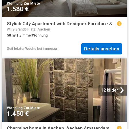
Wohnung
·
Zur Miete
1.580 €
Stylish City Apartment with Designer Furniture & High Ceilings – Near City Center, Aachen Amsterdam Apartments for Rent
Willy-Brandt-Platz, Aachen
50
m²
1
Zimmer
Wohnung
Details ansehen
Seit letzter Woche
bei
immosurf
12 bilder
Wohnung
·
Zur Miete
1.450 €
Charming home in Aachen, Aachen Amsterdam Apartments for Rent