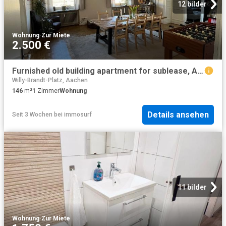
12 bilder
Wohnung
·
Zur Miete
2.500 €
Furnished old building apartment for sublease, Aachen Amsterdam Apartments for Rent
Willy-Brandt-Platz, Aachen
146
m²
1
Zimmer
Wohnung
Details ansehen
Seit 3 Wochen
bei
immosurf
11 bilder
Wohnung
·
Zur Miete