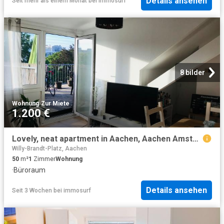
Details ansehen
Seit mehr als einem Monat
bei
immosurf
8 bilder
Wohnung
·
Zur Miete
1.200 €
Lovely, neat apartment in Aachen, Aachen Amsterdam Apartments for Rent
Willy-Brandt-Platz, Aachen
50
m²
1
Zimmer
Wohnung
·
Büroraum
Details ansehen
Seit 3 Wochen
bei
immosurf