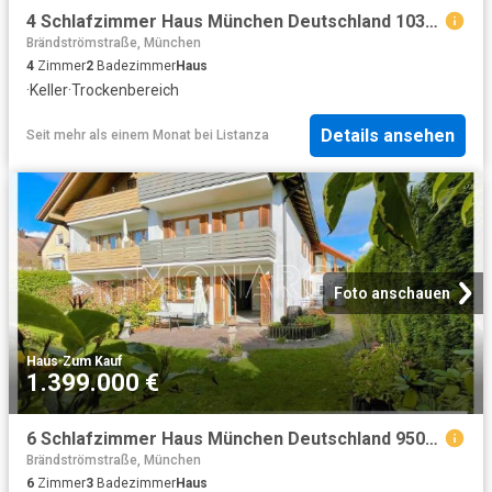
4 Schlafzimmer Haus München Deutschland 103843614
Brändströmstraße, München
4
Zimmer
2
Badezimmer
Haus
·
Keller
·
Trockenbereich
Details ansehen
Seit mehr als einem Monat
bei
Listanza
Foto anschauen
Haus
·
Zum Kauf
1.399.000 €
6 Schlafzimmer Haus München Deutschland 95086105
Brändströmstraße, München
6
Zimmer
3
Badezimmer
Haus