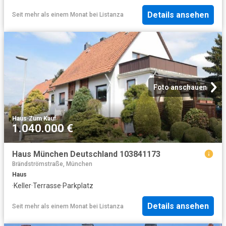
Details ansehen
Seit mehr als einem Monat
bei
Listanza
Foto anschauen
Haus
·
Zum Kauf
1.040.000 €
Haus München Deutschland 103841173
Brändströmstraße, München
Haus
·
Keller
·
Terrasse
·
Parkplatz
Details ansehen
Seit mehr als einem Monat
bei
Listanza