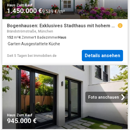
Haus
·
Zum Kauf
1.450.000 €
9.539 €/m²
Bogenhausen: Exklusives Stadthaus mit hohem Freizeitwert
Brändströmstraße, München
152
m²
4
Zimmer
1
Badezimmer
Haus
·
Garten
·
Ausgestattete Küche
Details ansehen
Seit 5 Tagen
bei
Immobilien.de
Foto anschauen
Haus
·
Zum Kauf
945.000 €