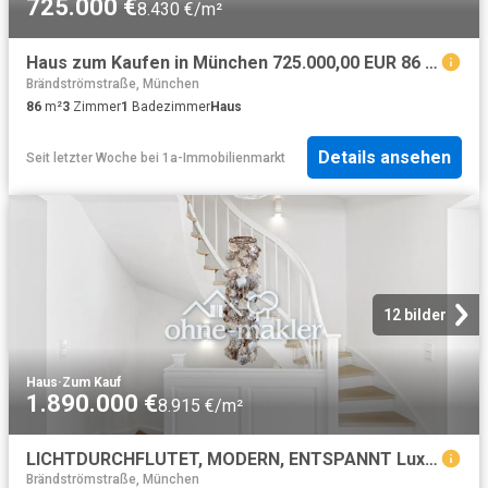
725.000 €
8.430 €/m²
Haus zum Kaufen in München 725.000,00 EUR 86 m²
Brändströmstraße, München
86
m²
3
Zimmer
1
Badezimmer
Haus
Details ansehen
Seit letzter Woche
bei
1a-Immobilienmarkt
12 bilder
Haus
·
Zum Kauf
1.890.000 €
8.915 €/m²
LICHTDURCHFLUTET, MODERN, ENTSPANNT Luxuriöse Doppelhaushälfte Energieeffizienz A
Brändströmstraße, München