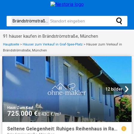
91 häuser kaufen in Brändströmstraße, München
Hauptseite
>
Häuser zum Verkauf in Graf-Spee-Platz
>
Häuser zum Verkauf in
Brändströmstraße, München
12 bilder
Haus
·
Zum Kauf
725.000 €
8.430 €/m²
Seltene Gelegenheit: Ruhiges Reihenhaus in Ramersdorf. Provisionsfrei, grün & top angebunden