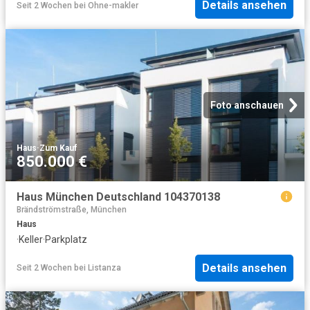
Details ansehen
Seit 2 Wochen
bei
Ohne-makler
Foto anschauen
Haus
·
Zum Kauf
850.000 €
Haus München Deutschland 104370138
Brändströmstraße, München
Haus
·
Keller
·
Parkplatz
Details ansehen
Seit 2 Wochen
bei
Listanza