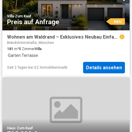
Villa
·
Zum Kauf
Preis auf Anfrage
NEU
Wohnen am Waldrand – Exklusives Neubau Einfamilienhaus in Münchens begehrtester Naturlage
Brändströmstraße, München
181
m²
5
Zimmer
Villa
·
Garten
·
Terrasse
Details ansehen
Seit 2 Tagen
bei
SZ Immobilienmarkt
Haus
·
Zum Kauf