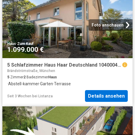
Foto anschauen
Haus
·
Zum Kauf
1.099.000 €
5 Schlafzimmer Haus Haar Deutschland 104000486
Brändströmstraße, München
5
Zimmer
2
Badezimmer
Haus
·
Abstell-kammer
·
Garten
·
Terrasse
Details ansehen
Seit 3 Wochen
bei
Listanza