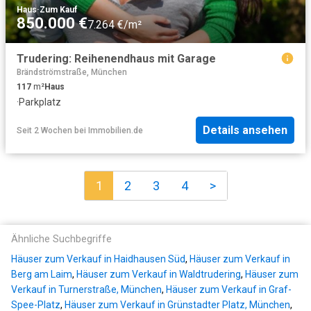
Haus
·
Zum Kauf
850.000 €
7.264 €/m²
Trudering: Reihenendhaus mit Garage
Brändströmstraße, München
117
m²
Haus
·
Parkplatz
Details ansehen
Seit 2 Wochen
bei
Immobilien.de
1
2
3
4
>
Ähnliche Suchbegriffe
Häuser zum Verkauf in Haidhausen Süd
,
Häuser zum Verkauf in
Berg am Laim
,
Häuser zum Verkauf in Waldtrudering
,
Häuser zum
Verkauf in Turnerstraße, München
,
Häuser zum Verkauf in Graf-
Spee-Platz
,
Häuser zum Verkauf in Grünstadter Platz, München
,