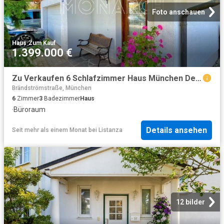
Foto anschauen
Haus
·
Zum Kauf
1.399.000 €
Zu Verkaufen 6 Schlafzimmer Haus München Deutschland DS95086105
Brändströmstraße, München
6
Zimmer
3
Badezimmer
Haus
·
Büroraum
Details ansehen
Seit mehr als einem Monat
bei
Listanza
12 bilder