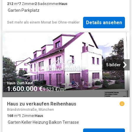
212
m²
7
Zimmer
2
Badezimmer
Haus
·
Garten
·
Parkplatz
Details ansehen
Seit mehr als einem Monat
bei
Ohne-makler
5 bilder
Haus
·
Zum Kauf
1.600.000 €
9.523 €/m²
Haus zu verkaufen Reihenhaus
Brändströmstraße, München
168
m²
1
Zimmer
Haus
·
Garten
·
Keller
·
Heizung
·
Balkon
·
Terrasse