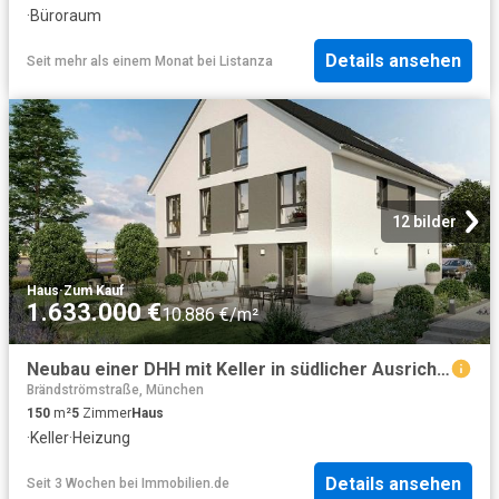
·
Büroraum
Details ansehen
Seit mehr als einem Monat
bei
Listanza
12 bilder
Haus
·
Zum Kauf
1.633.000 €
10.886 €/m²
Neubau einer DHH mit Keller in südlicher Ausrichtung in ruhiger Toplage in Bogenhausen Denning
Brändströmstraße, München
150
m²
5
Zimmer
Haus
·
Keller
·
Heizung
Details ansehen
Seit 3 Wochen
bei
Immobilien.de