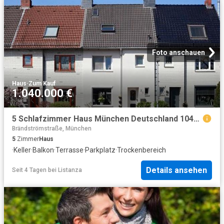
Foto anschauen
Haus
·
Zum Kauf
1.040.000 €
5 Schlafzimmer Haus München Deutschland 104800924
Brändströmstraße, München
5
Zimmer
Haus
·
Keller
·
Balkon
·
Terrasse
·
Parkplatz
·
Trockenbereich
Details ansehen
Seit 4 Tagen
bei
Listanza