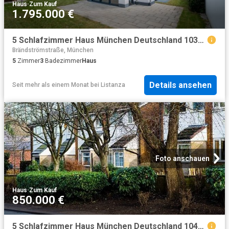
Haus
·
Zum Kauf
1.795.000 €
5 Schlafzimmer Haus München Deutschland 103092461
Brändströmstraße, München
5
Zimmer
3
Badezimmer
Haus
Details ansehen
Seit mehr als einem Monat
bei
Listanza
Foto anschauen
Haus
·
Zum Kauf
850.000 €
5 Schlafzimmer Haus München Deutschland 104801702