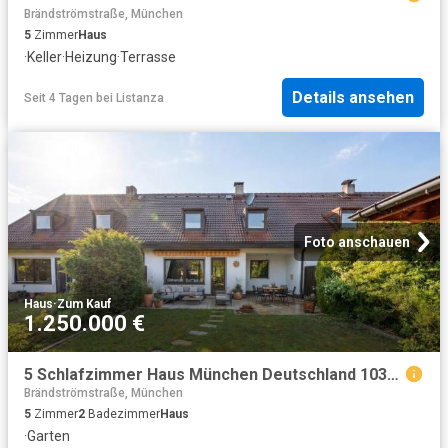
Brändströmstraße, München
5
Zimmer
Haus
·
Keller
·
Heizung
·
Terrasse
Details ansehen
Seit 4 Tagen
bei
Listanza
Foto anschauen
Haus
·
Zum Kauf
1.250.000 €
5 Schlafzimmer Haus München Deutschland 103655066
Brändströmstraße, München
5
Zimmer
2
Badezimmer
Haus
·
Garten