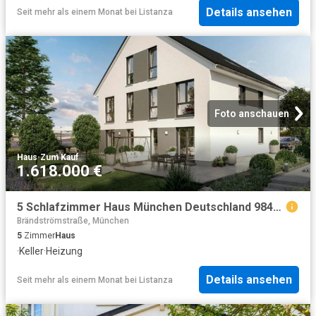
Details ansehen
Seit mehr als einem Monat
bei
Listanza
Foto anschauen
Haus
·
Zum Kauf
1.618.000 €
5 Schlafzimmer Haus München Deutschland 98464479
Brändströmstraße, München
5
Zimmer
Haus
·
Keller
·
Heizung
Details ansehen
Seit mehr als einem Monat
bei
Listanza