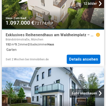
12 bilder
Haus
·
Zum Kauf
1.097.000 €
7.217 €/m²
Exklusives Reihenendhaus am Waldheimplatz – Maximales Raumangebot in München Waldperlach
Brändströmstraße, München
152
m²
5
Zimmer
2
Badezimmer
Haus
·
Garten
Details ansehen
Seit 2 Wochen
bei
Immobilien.de
Foto anschauen