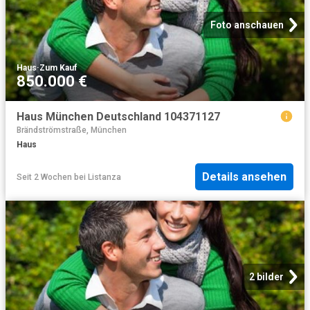
Foto anschauen
Haus
·
Zum Kauf
850.000 €
Haus München Deutschland 104371127
Brändströmstraße, München
Haus
Details ansehen
Seit 2 Wochen
bei
Listanza
2 bilder