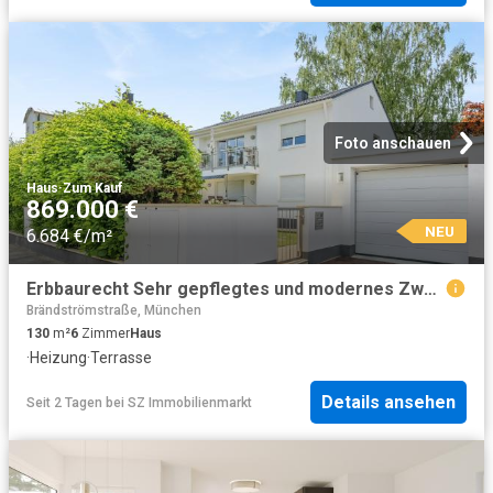
Foto anschauen
Haus
·
Zum Kauf
869.000 €
NEU
6.684 €/m²
Erbbaurecht Sehr gepflegtes und modernes Zweifamilienhaus
Brändströmstraße, München
130
m²
6
Zimmer
Haus
·
Heizung
·
Terrasse
Details ansehen
Seit 2 Tagen
bei
SZ Immobilienmarkt