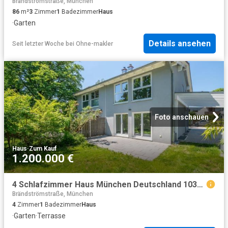
Brändströmstraße, München
86
m²
3
Zimmer
1
Badezimmer
Haus
·
Garten
Details ansehen
Seit letzter Woche
bei
Ohne-makler
Foto anschauen
Haus
·
Zum Kauf
1.200.000 €
4 Schlafzimmer Haus München Deutschland 103841090
Brändströmstraße, München
4
Zimmer
1
Badezimmer
Haus
·
Garten
·
Terrasse