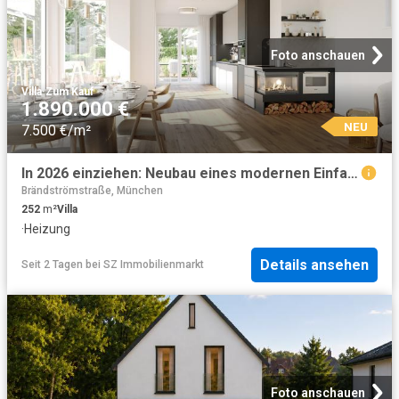
Foto anschauen
Villa
·
Zum Kauf
1.890.000 €
NEU
7.500 €/m²
In 2026 einziehen: Neubau eines modernen Einfamilienhauses in ruhiger Umgebung!
Brändströmstraße, München
252
m²
Villa
·
Heizung
Details ansehen
Seit 2 Tagen
bei
SZ Immobilienmarkt
Foto anschauen