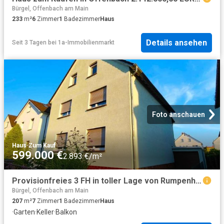
Bürgel, Offenbach am Main
233
m²
6
Zimmer
1
Badezimmer
Haus
Details ansehen
Seit 3 Tagen
bei
1a-Immobilienmarkt
Foto anschauen
Haus
·
Zum Kauf
599.000 €
2.893 €/m²
Provisionfreies 3 FH in toller Lage von Rumpenheim
Bürgel, Offenbach am Main
207
m²
7
Zimmer
1
Badezimmer
Haus
·
Garten
·
Keller
·
Balkon