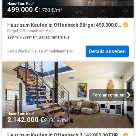
Haus
·
Zum Kauf
499.000 €
1.720 €/m²
Haus zum Kaufen in Offenbach Bürgel 499.000,00 EUR 290 m²
Bürgel, Offenbach am Main
290
m²
3
Zimmer
1
Badezimmer
Haus
Details ansehen
Seit 2 Wochen
bei
1a-Immobilienmarkt
Foto anschauen
Haus
·
Zum Kauf
2.142.000 €
9.193 €/m²
Haus zum Kaufen in Offenbach 2.142.000,00 EUR 233.56 m²