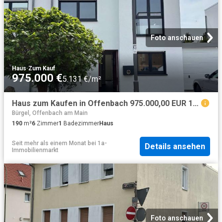
Foto anschauen
Haus
·
Zum Kauf
975.000 €
5.131 €/m²
Haus zum Kaufen in Offenbach 975.000,00 EUR 190 m²
Bürgel, Offenbach am Main
190
m²
6
Zimmer
1
Badezimmer
Haus
Seit mehr als einem Monat
bei
1a-
Details ansehen
Immobilienmarkt
Foto anschauen