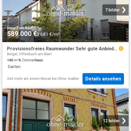
7 bilder
Haus
·
Zum Kauf
589.000 €
3.681 €/m²
Provisionsfreies Raumwunder Sehr gute Anbindung und nah am Grünen!
Bürgel, Offenbach am Main
160
m²
6
Zimmer
Haus
·
Garten
Details ansehen
Seit mehr als einem Monat
bei
Ohne-makler
12 bilder