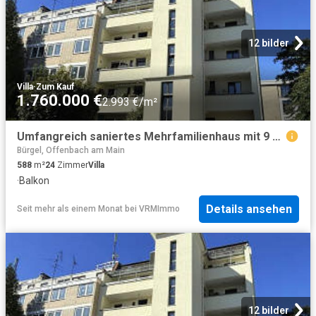
12 bilder
Villa
·
Zum Kauf
1.760.000 €
2.993 €/m²
Umfangreich saniertes Mehrfamilienhaus mit 9 Top Wohnungen und großem Grundstück
Bürgel, Offenbach am Main
588
m²
24
Zimmer
Villa
·
Balkon
Details ansehen
Seit mehr als einem Monat
bei
VRMImmo
12 bilder