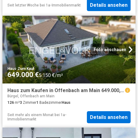
Details ansehen
Seit letzter Woche
bei
1a-Immobilienmarkt
Foto anschauen
Haus
·
Zum Kauf
649.000 €
5.150 €/m²
Haus zum Kaufen in Offenbach am Main 649.000,00 EUR 126.44 m²
Bürgel, Offenbach am Main
126
m²
3
Zimmer
1
Badezimmer
Haus
Seit mehr als einem Monat
bei
1a-
Details ansehen
Immobilienmarkt