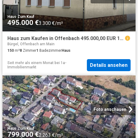
Haus
·
Zum Kauf
495.000 €
3.300 €/m²
Haus zum Kaufen in Offenbach 495.000,00 EUR 150 m²
Bürgel, Offenbach am Main
150
m²
8
Zimmer
1
Badezimmer
Haus
Seit mehr als einem Monat
bei
1a-
Details ansehen
Immobilienmarkt
Foto anschauen
Haus
·
Zum Kauf
799.000 €
2.263 €/m²