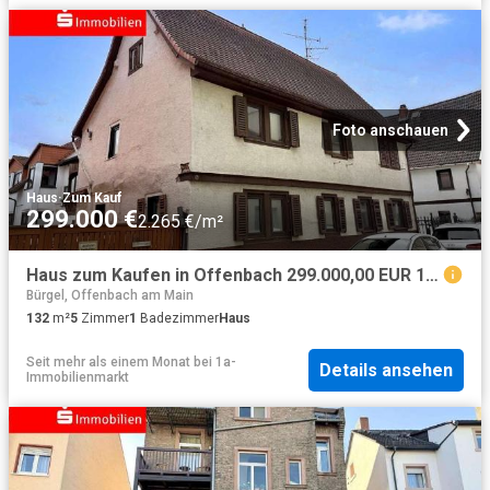
Foto anschauen
Haus
·
Zum Kauf
299.000 €
2.265 €/m²
Haus zum Kaufen in Offenbach 299.000,00 EUR 132.55 m²
Bürgel, Offenbach am Main
132
m²
5
Zimmer
1
Badezimmer
Haus
Seit mehr als einem Monat
bei
1a-
Details ansehen
Immobilienmarkt