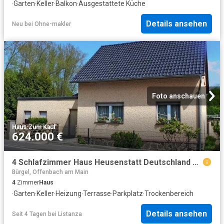
·
Garten
·
Keller
·
Balkon
·
Ausgestattete Küche
Details ansehen
Neu
bei
Ohne-makler
Foto anschauen
Haus
·
Zum Kauf
624.000 €
4 Schlafzimmer Haus Heusenstatt Deutschland 104799041
Bürgel, Offenbach am Main
4
Zimmer
Haus
·
Garten
·
Keller
·
Heizung
·
Terrasse
·
Parkplatz
·
Trockenbereich
Details ansehen
Seit 4 Tagen
bei
Listanza