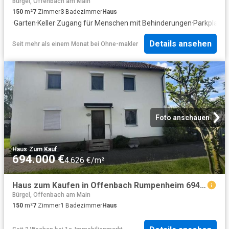
Bürgel, Offenbach am Main
150
m²
7
Zimmer
3
Badezimmer
Haus
·
Garten
·
Keller
·
Zugang für Menschen mit Behinderungen
·
Parkplatz
Details ansehen
Seit mehr als einem Monat
bei
Ohne-makler
Foto anschauen
Haus
·
Zum Kauf
694.000 €
4.626 €/m²
Haus zum Kaufen in Offenbach Rumpenheim 694.000,00 EUR 150 m²
Bürgel, Offenbach am Main
150
m²
7
Zimmer
1
Badezimmer
Haus