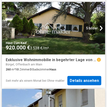
5 bilder
Haus
·
Zum Kauf
920.000 €
3.538 €/m²
Exklusive Wohnimmobilie in begehrter Lage von Maintal Dörnigheim
Bürgel, Offenbach am Main
260
m²
10
Zimmer
3
Badezimmer
Haus
Details ansehen
Seit mehr als einem Monat
bei
Ohne-makler