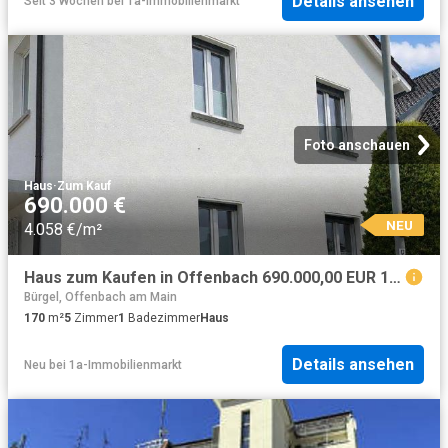
Details ansehen
Seit 3 Wochen
bei
1a-Immobilienmarkt
Foto anschauen
Haus
·
Zum Kauf
690.000 €
NEU
4.058 €/m²
Haus zum Kaufen in Offenbach 690.000,00 EUR 170 m²
Bürgel, Offenbach am Main
170
m²
5
Zimmer
1
Badezimmer
Haus
Details ansehen
Neu
bei
1a-Immobilienmarkt