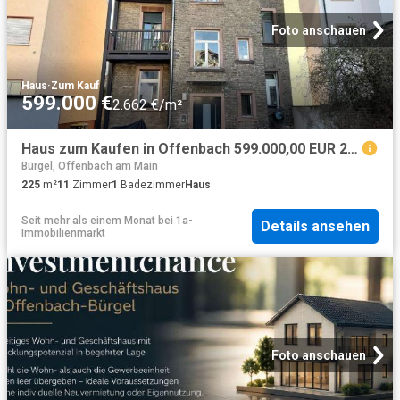
Foto anschauen
Haus
·
Zum Kauf
599.000 €
2.662 €/m²
Haus zum Kaufen in Offenbach 599.000,00 EUR 225.87 m²
Bürgel, Offenbach am Main
225
m²
11
Zimmer
1
Badezimmer
Haus
Seit mehr als einem Monat
bei
1a-
Details ansehen
Immobilienmarkt
Foto anschauen