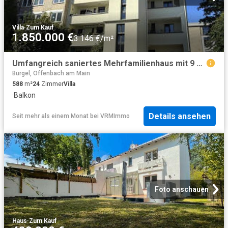
Villa
·
Zum Kauf
1.850.000 €
3.146 €/m²
Umfangreich saniertes Mehrfamilienhaus mit 9 Top Wohnungen und großem Grundstück
Bürgel, Offenbach am Main
588
m²
24
Zimmer
Villa
·
Balkon
Details ansehen
Seit mehr als einem Monat
bei
VRMImmo
Foto anschauen
Haus
·
Zum Kauf