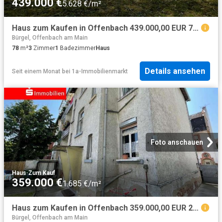
439.000 €
5.628 €/m²
Haus zum Kaufen in Offenbach 439.000,00 EUR 78.16 m²
Bürgel, Offenbach am Main
78
m²
3
Zimmer
1
Badezimmer
Haus
Details ansehen
Seit einem Monat
bei
1a-Immobilienmarkt
Foto anschauen
Haus
·
Zum Kauf
359.000 €
1.685 €/m²
Haus zum Kaufen in Offenbach 359.000,00 EUR 213.15 m²
Bürgel, Offenbach am Main