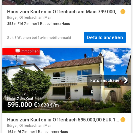
Haus zum Kaufen in Offenbach am Main 799.000,00 EUR 353 m²
Bürgel, Offenbach am Main
353
m²
16
Zimmer
1
Badezimmer
Haus
Details ansehen
Seit 3 Wochen
bei
1a-Immobilienmarkt
Foto anschauen
Haus
·
Zum Kauf
595.000 €
3.628 €/m²
Haus zum Kaufen in Offenbach 595.000,00 EUR 164.62 m²
Bürgel, Offenbach am Main
164
m²
6
Zimmer
1
Badezimmer
Haus