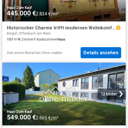
Haus
·
Zum Kauf
445.000 €
2.834 €/m²
Historischer Charme trifft modernen Wohnkomfort in ruhiger Altstadtlage
Bürgel, Offenbach am Main
157
m²
6
Zimmer
1
Badezimmer
Haus
Details ansehen
Seit einem Monat
bei
Ohne-makler
12 bilder
Haus
·
Zum Kauf
549.000 €
2.665 €/m²