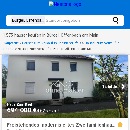
1.575 häuser kaufen in Bürgel, Offenbach am Main
Hauptseite
>
Häuser zum Verkauf in Rheinland-Pfalz
>
Häuser zum Verkauf in
Taunus
>
Häuser zum Verkauf in Bürgel, Offenbach am Main
12 bilder
Haus
·
Zum Kauf
694.000 €
4.626 €/m²
Freistehendes modernisiertes Zweifamilienhaus in Rumpenheim 7,5 Zimmer, 3 Bäder, gr. Garten, Garage