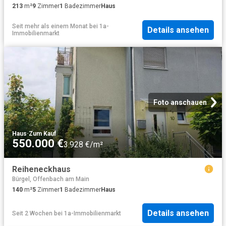
213
m²
9
Zimmer
1
Badezimmer
Haus
Seit mehr als einem Monat
bei
1a-
Details ansehen
Immobilienmarkt
Foto anschauen
Haus
·
Zum Kauf
550.000 €
3.928 €/m²
Reiheneckhaus
Bürgel, Offenbach am Main
140
m²
5
Zimmer
1
Badezimmer
Haus
Details ansehen
Seit 2 Wochen
bei
1a-Immobilienmarkt