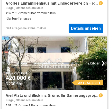
Großes Einfamilienhaus mit Einliegerbereich – ideal für Wohnen, Praxis oder Homeoffice
Bürgel, Offenbach am Main
206
m²
8
Zimmer
3
Badezimmer
Haus
·
Garten
·
Terrasse
Details ansehen
Seit 4 Tagen
bei
Ohne-makler
12 bilder
Haus
·
Zum Kauf
420.000 €
AKTUALISIERT
3.230 €/m²
Viel Platz und Blick ins Grüne: Ihr Sanierungsprojekt in ruhiger Bestlage
Bürgel, Offenbach am Main
130
m²
4
Zimmer
1
Badezimmer
Haus