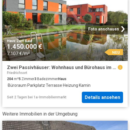
Foto anschauen
Haus
·
Zum Kauf
1.450.000 €
NEU
7.107 €/m²
Zwei Passivhäuser: Wohnhaus und Bürohaus im Gesamtpaket!
Friedrichsort
204
m²
5
Zimmer
3
Badezimmer
Haus
·
Büroraum
·
Parkplatz
·
Terrasse
·
Heizung
·
Kamin
Details ansehen
Seit 2 Tagen
bei
1a-Immobilienmarkt
Weitere Immobilien in der Umgebung