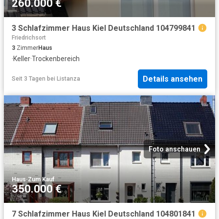
260.000 €
3 Schlafzimmer Haus Kiel Deutschland 104799841
Friedrichsort
3
Zimmer
Haus
·
Keller
·
Trockenbereich
Details ansehen
Seit 3 Tagen
bei
Listanza
Foto anschauen
Haus
·
Zum Kauf
350.000 €
7 Schlafzimmer Haus Kiel Deutschland 104801841