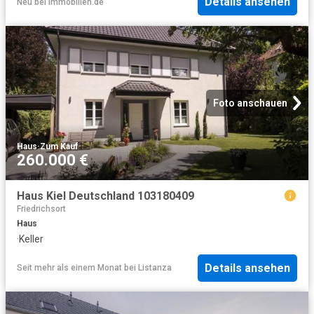
Details ansehen
Neu
bei
Immobilien.de
Foto anschauen
Haus
·
Zum Kauf
260.000 €
Haus Kiel Deutschland 103180409
Friedrichsort
Haus
·
Keller
Details ansehen
Seit mehr als einem Monat
bei
Listanza