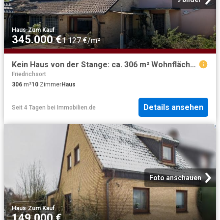
Haus
·
Zum Kauf
345.000 €
1.127 €/m²
Kein Haus von der Stange: ca. 306 m² Wohnfläche in zweiter Reihe mit Entwicklungspotenzial!
Friedrichsort
306
m²
10
Zimmer
Haus
Details ansehen
Seit 4 Tagen
bei
Immobilien.de
Foto anschauen
Haus
·
Zum Kauf
149.000 €