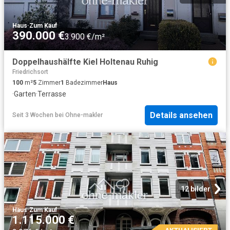
Haus
·
Zum Kauf
390.000 €
3.900 €/m²
Doppelhaushälfte Kiel Holtenau Ruhig
Friedrichsort
100
m²
5
Zimmer
1
Badezimmer
Haus
·
Garten
·
Terrasse
Details ansehen
Seit 3 Wochen
bei
Ohne-makler
12 bilder
Haus
·
Zum Kauf
1.115.000 €
AKTUALISIERT