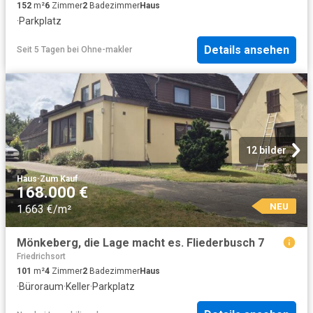
152
m²
6
Zimmer
2
Badezimmer
Haus
·
Parkplatz
Details ansehen
Seit 5 Tagen
bei
Ohne-makler
12 bilder
Haus
·
Zum Kauf
168.000 €
NEU
1.663 €/m²
Mönkeberg, die Lage macht es. Fliederbusch 7
Friedrichsort
101
m²
4
Zimmer
2
Badezimmer
Haus
·
Büroraum
·
Keller
·
Parkplatz