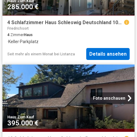
Haus
·
Zum Kauf
285.000 €
4 Schlafzimmer Haus Schleswig Deutschland 103341769
Friedrichsort
4
Zimmer
Haus
·
Keller
·
Parkplatz
Details ansehen
Seit mehr als einem Monat
bei
Listanza
Foto anschauen
Haus
·
Zum Kauf
395.000 €