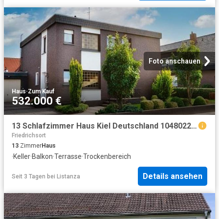
Foto anschauen
Haus
·
Zum Kauf
532.000 €
13 Schlafzimmer Haus Kiel Deutschland 104802271
Friedrichsort
13
Zimmer
Haus
·
Keller
·
Balkon
·
Terrasse
·
Trockenbereich
Details ansehen
Seit 3 Tagen
bei
Listanza