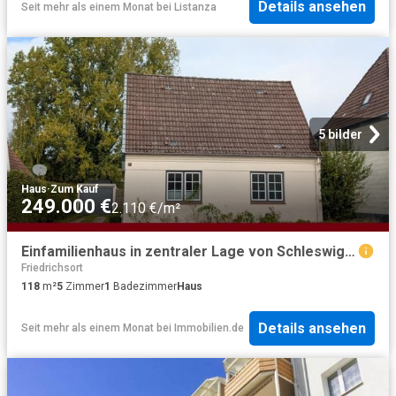
Details ansehen
Seit mehr als einem Monat
bei
Listanza
5 bilder
Haus
·
Zum Kauf
249.000 €
2.110 €/m²
Einfamilienhaus in zentraler Lage von Schleswig – modernisiert, bezugsfrei
Friedrichsort
118
m²
5
Zimmer
1
Badezimmer
Haus
Details ansehen
Seit mehr als einem Monat
bei
Immobilien.de