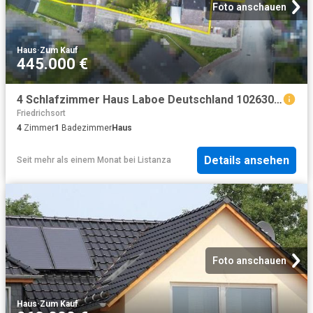
Foto anschauen
Haus
·
Zum Kauf
445.000 €
4 Schlafzimmer Haus Laboe Deutschland 102630238
Friedrichsort
4
Zimmer
1
Badezimmer
Haus
Details ansehen
Seit mehr als einem Monat
bei
Listanza
Foto anschauen
Haus
·
Zum Kauf