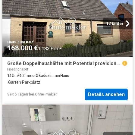
12 bilder
Haus
·
Zum Kauf
168.000 €
1.183 €/m²
Große Doppelhaushälfte mit Potential provisionsfrei direkt vom Eigentümer
Friedrichsort
142
m²
6
Zimmer
2
Badezimmer
Haus
·
Garten
·
Parkplatz
Details ansehen
Seit 5 Tagen
bei
Ohne-makler