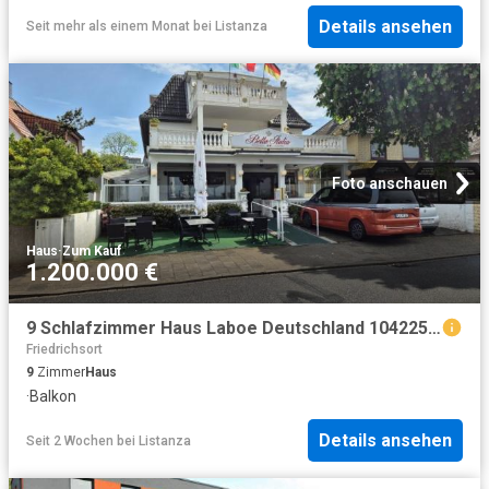
Details ansehen
Seit mehr als einem Monat
bei
Listanza
Foto anschauen
Haus
·
Zum Kauf
1.200.000 €
9 Schlafzimmer Haus Laboe Deutschland 104225568
Friedrichsort
9
Zimmer
Haus
·
Balkon
Details ansehen
Seit 2 Wochen
bei
Listanza