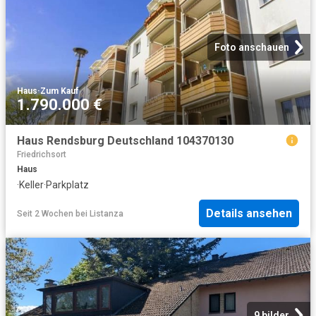
Foto anschauen
Haus
·
Zum Kauf
1.790.000 €
Haus Rendsburg Deutschland 104370130
Friedrichsort
Haus
·
Keller
·
Parkplatz
Details ansehen
Seit 2 Wochen
bei
Listanza
9 bilder