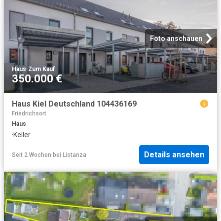
Foto anschauen
Haus
·
Zum Kauf
350.000 €
Haus Kiel Deutschland 104436169
Friedrichsort
Haus
·
Keller
Details ansehen
Seit 2 Wochen
bei
Listanza