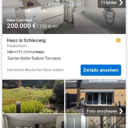
11 bilder
Haus
·
Zum Kauf
200.000 €
1.250 €/m²
Haus in Schleswig
Friedrichsort
160
m²
11
Zimmer
Haus
·
Garten
·
Keller
·
Balkon
·
Terrasse
Details ansehen
Seit letzter Woche
bei
Ohne-makler
Foto anschauen