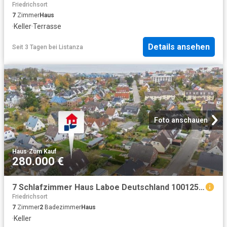
Friedrichsort
7
Zimmer
Haus
·
Keller
·
Terrasse
Details ansehen
Seit 3 Tagen
bei
Listanza
Foto anschauen
Haus
·
Zum Kauf
280.000 €
7 Schlafzimmer Haus Laboe Deutschland 100125864
Friedrichsort
7
Zimmer
2
Badezimmer
Haus
·
Keller