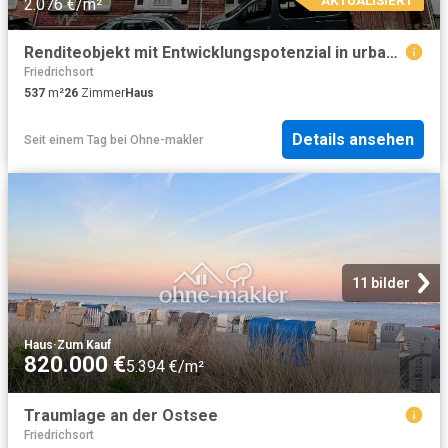
2.076 €/m²
Renditeobjekt mit Entwicklungspotenzial in urbaner Lage
Friedrichsort
537
m²
26
Zimmer
Haus
Details ansehen
Seit einem Tag
bei
Ohne-makler
11 bilder
Haus
·
Zum Kauf
820.000 €
5.394 €/m²
Traumlage an der Ostsee
Friedrichsort