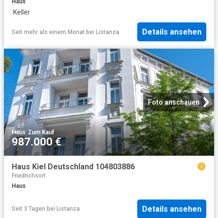
Haus
·
Keller
Details ansehen
Seit mehr als einem Monat
bei
Listanza
Foto anschauen
Haus
·
Zum Kauf
987.000 €
Haus Kiel Deutschland 104803886
Friedrichsort
Haus
Details ansehen
Seit 3 Tagen
bei
Listanza