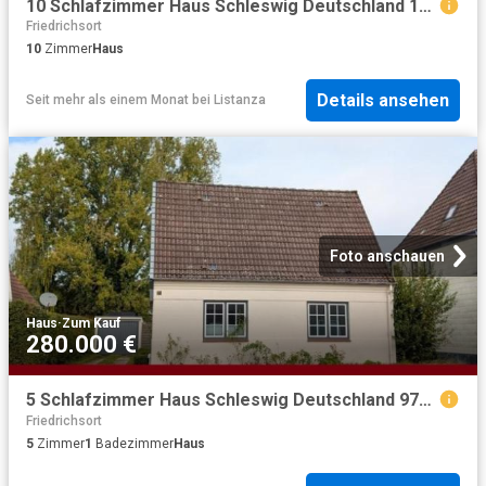
10 Schlafzimmer Haus Schleswig Deutschland 103341767
Friedrichsort
10
Zimmer
Haus
Details ansehen
Seit mehr als einem Monat
bei
Listanza
Foto anschauen
Haus
·
Zum Kauf
280.000 €
5 Schlafzimmer Haus Schleswig Deutschland 97012230
Friedrichsort
5
Zimmer
1
Badezimmer
Haus