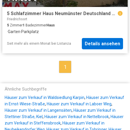
5 Schlafzimmer Haus Neumünster Deutschland 99620123
Friedrichsort
5
Zimmer
1
Badezimmer
Haus
·
Garten
·
Parkplatz
Details ansehen
Seit mehr als einem Monat
bei
Listanza
1
Ähnliche Suchbegriffe
Häuser zum Verkauf in Waldsiedlung Karpin
,
Häuser zum Verkauf
in Ernst-Wiese-Straße
,
Häuser zum Verkauf in Laboer Weg
,
Häuser zum Verkauf in Langensäten
,
Häuser zum Verkauf in
Stettiner Straße, Kiel
,
Häuser zum Verkauf in Nettelbrook
,
Häuser
zum Verkauf in Steffensbrook
,
Häuser zum Verkauf in
Neuheikendorfer Weg
,
Häuser zum Verkauf in Tobringer
,
Häuser