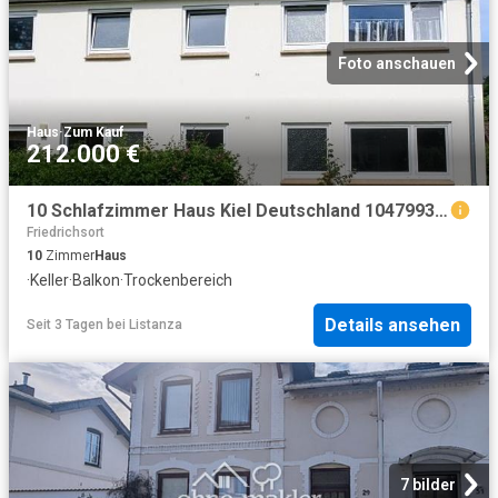
Foto anschauen
Haus
·
Zum Kauf
212.000 €
10 Schlafzimmer Haus Kiel Deutschland 104799355
Friedrichsort
10
Zimmer
Haus
·
Keller
·
Balkon
·
Trockenbereich
Details ansehen
Seit 3 Tagen
bei
Listanza
7 bilder