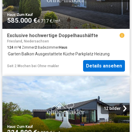
Haus
·
Zum Kauf
585.000 €
4.717 €/m²
Exclusive hochwertige Doppelhaushälfte
Friesland, Niedersachsen
124
m²
4
Zimmer
2
Badezimmer
Haus
·
Garten
·
Balkon
·
Ausgestattete Küche
·
Parkplatz
·
Heizung
Details ansehen
Seit 2 Wochen
bei
Ohne-makler
12 bilder
Haus
·
Zum Kauf