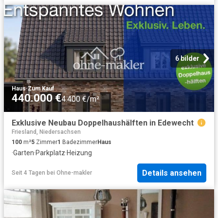
6 bilder
Haus
·
Zum Kauf
440.000 €
4.400 €/m²
Exklusive Neubau Doppelhaushälften in Edewecht
Friesland, Niedersachsen
100
m²
5
Zimmer
1
Badezimmer
Haus
·
Garten
·
Parkplatz
·
Heizung
Details ansehen
Seit 4 Tagen
bei
Ohne-makler