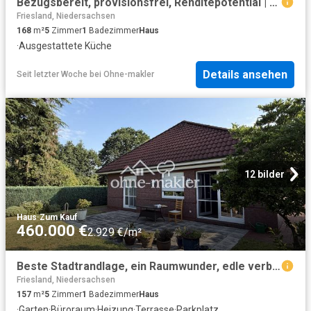
Bezugsbereit, provisionsfrei, Renditepotential | Einfamilienhaus in ruhiger Lage
Friesland, Niedersachsen
168
m²
5
Zimmer
1
Badezimmer
Haus
·
Ausgestattete Küche
Details ansehen
Seit letzter Woche
bei
Ohne-makler
12 bilder
Haus
·
Zum Kauf
460.000 €
2.929 €/m²
Beste Stadtrandlage, ein Raumwunder, edle verbaute Materialien
Friesland, Niedersachsen
157
m²
5
Zimmer
1
Badezimmer
Haus
·
Garten
·
Büroraum
·
Heizung
·
Terrasse
·
Parkplatz