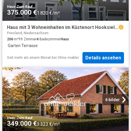
Haus
·
Zum Kauf
375.000 €
1.820 €/m²
Haus mit 3 Wohneinhaiten im Küstenort Hooksiel am historischen Hafen
Friesland, Niedersachsen
206
m²
11
Zimmer
4
Badezimmer
Haus
·
Garten
·
Terrasse
Details ansehen
Seit mehr als einem Monat
bei
Ohne-makler
6 bilder
Haus
·
Zum Kauf
349.000 €
3.323 €/m²