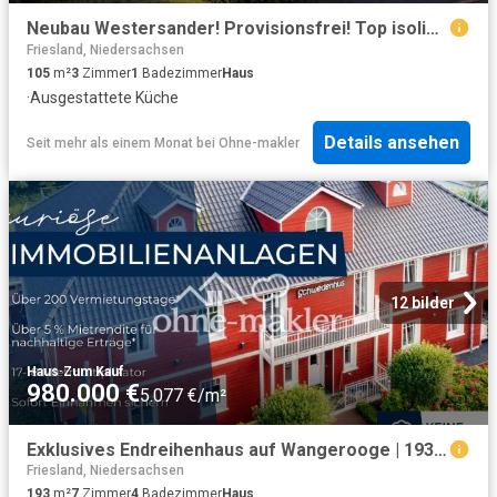
Neubau Westersander! Provisionsfrei! Top isoliert!
Friesland, Niedersachsen
105
m²
3
Zimmer
1
Badezimmer
Haus
·
Ausgestattete Küche
Details ansehen
Seit mehr als einem Monat
bei
Ohne-makler
12 bilder
Haus
·
Zum Kauf
980.000 €
5.077 €/m²
Exklusives Endreihenhaus auf Wangerooge | 193 m² | Festpreis 980.000 € | nur 5.075 €/m²
Friesland, Niedersachsen
193
m²
7
Zimmer
4
Badezimmer
Haus