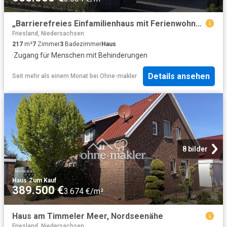
„Barrierefreies Einfamilienhaus mit Ferienwohnungs Potenzial – altersgerecht und vielseitig nutzbar“
Friesland, Niedersachsen
217
m²
7
Zimmer
3
Badezimmer
Haus
·
Zugang für Menschen mit Behinderungen
Details ansehen
Seit mehr als einem Monat
bei
Ohne-makler
8 bilder
Haus
·
Zum Kauf
389.500 €
3.674 €/m²
Haus am Timmeler Meer, Nordseenähe
Friesland, Niedersachsen