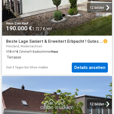
12 bilder
Haus
·
Zum Kauf
190.000 €
1.727 €/m²
Beste Lage Saniert & Erweitert Erbpacht ! Gutes Eigenkapital notwendig!
Friesland, Niedersachsen
110
m²
4
Zimmer
1
Badezimmer
Haus
·
Terrasse
Details ansehen
Seit 4 Tagen
bei
Ohne-makler
12 bilder