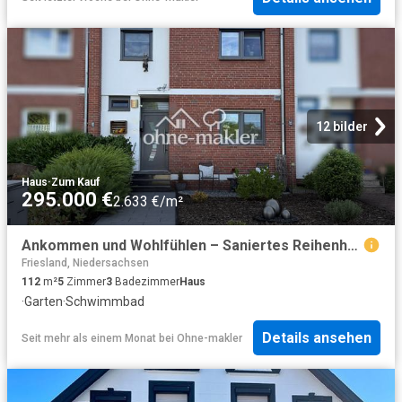
12 bilder
Haus
·
Zum Kauf
295.000 €
2.633 €/m²
Ankommen und Wohlfühlen – Saniertes Reihenhaus mit großem Pool
Friesland, Niedersachsen
112
m²
5
Zimmer
3
Badezimmer
Haus
·
Garten
·
Schwimmbad
Details ansehen
Seit mehr als einem Monat
bei
Ohne-makler