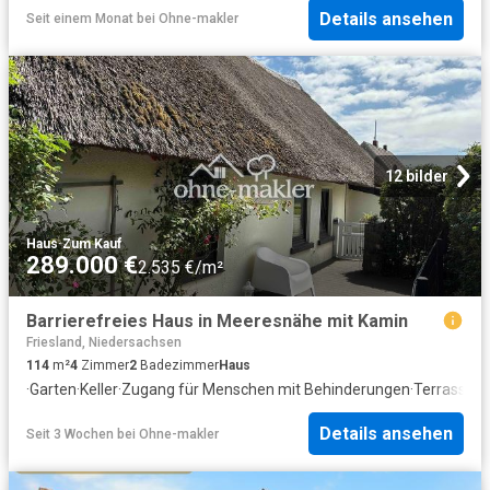
Details ansehen
Seit einem Monat
bei
Ohne-makler
12 bilder
Haus
·
Zum Kauf
289.000 €
2.535 €/m²
Barrierefreies Haus in Meeresnähe mit Kamin
Friesland, Niedersachsen
114
m²
4
Zimmer
2
Badezimmer
Haus
·
Garten
·
Keller
·
Zugang für Menschen mit Behinderungen
·
Terrasse
·
K
Details ansehen
Seit 3 Wochen
bei
Ohne-makler