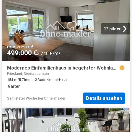
12 bilder
Haus
·
Zum Kauf
499.000 €
3.240 €/m²
Modernes Einfamilienhaus in begehrter Wohnlage von Varel Büppel
Friesland, Niedersachsen
154
m²
5
Zimmer
2
Badezimmer
Haus
·
Garten
Details ansehen
Seit letzter Woche
bei
Ohne-makler