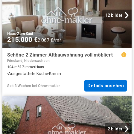
12 bilder
Haus
·
Zum Kauf
215.000 €
2.067 €/m²
Schöne 2 Zimmer Altbauwohnung voll möbliert
Friesland, Niedersachsen
104
m²
2
Zimmer
Haus
·
Ausgestattete Küche
·
Kamin
Details ansehen
Seit 3 Wochen
bei
Ohne-makler
2 bilder