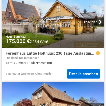
12 bilder
Haus
·
Zum Kauf
175.000 €
2.134 €/m²
Ferienhaus Lüttje Holthuus: 230 Tage Auslastung, 14.129 € Überschuss, Top Bewertung & Smarte Technik
Friesland, Niedersachsen
82
m²
3
Zimmer
1
Badezimmer
Haus
Details ansehen
Seit letzter Woche
bei
Ohne-makler