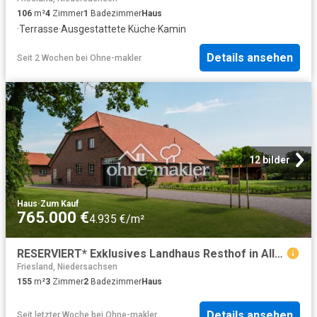
106
m²
4
Zimmer
1
Badezimmer
Haus
·
Terrasse
·
Ausgestattete Küche
·
Kamin
Details ansehen
Seit 2 Wochen
bei
Ohne-makler
12 bilder
Haus
·
Zum Kauf
765.000 €
4.935 €/m²
RESERVIERT* Exklusives Landhaus Resthof in Alleinlage kernsaniert, mit Weitblick über Wiesen
Friesland, Niedersachsen
155
m²
3
Zimmer
2
Badezimmer
Haus
Details ansehen
Seit letzter Woche
bei
Ohne-makler