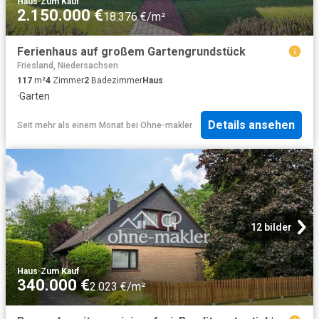
Haus
·
Zum Kauf
2.150.000 €
18.376 €/m²
Ferienhaus auf großem Gartengrundstück
Friesland, Niedersachsen
117
m²
4
Zimmer
2
Badezimmer
Haus
·
Garten
Details ansehen
Seit mehr als einem Monat
bei
Ohne-makler
12 bilder
Haus
·
Zum Kauf
340.000 €
2.023 €/m²