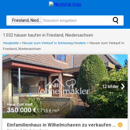
1.032 häuser kaufen in Friesland, Niedersachsen
Hauptseite
>
Häuser zum Verkauf in Schleswig-Holstein
>
Häuser zum Verkauf in
Friesland, Niedersachsen
12 bilder
Haus
·
Zum Kauf
350.000 €
1.715 €/m²
Einfamilienhaus in Wilhelmshaven zu verkaufen oder zu vermieten