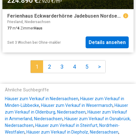
224.890 €
2.920 €/m²
Ferienhaus Eckwarderhörne Jadebusen Nordsee von Privat
Friesland, Niedersachsen
77
m²
4
Zimmer
Haus
Details ansehen
Seit 3 Wochen
bei
Ohne-makler
1
2
3
4
5
>
Ähnliche Suchbegriffe
Häuser zum Verkauf in Niedersachsen
,
Häuser zum Verkauf in
Minden-Lübbecke
,
Häuser zum Verkauf in Wesermarsch
,
Häuser
zum Verkauf in Oldenburg, Niedersachsen
,
Häuser zum Verkauf
in Ammerland, Niedersachsen
,
Häuser zum Verkauf in Osnabrück,
Niedersachsen
,
Häuser zum Verkauf in Steinfurt, Nordrhein-
Westfalen
,
Häuser zum Verkauf in Diepholz, Niedersachsen
,