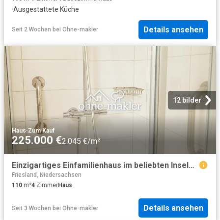
·
Ausgestattete Küche
Details ansehen
Seit 2 Wochen
bei
Ohne-makler
12 bilder
Haus
·
Zum Kauf
225.000 €
2.045 €/m²
Einzigartiges Einfamilienhaus im beliebten Inselviertel von Schortens
Friesland, Niedersachsen
110
m²
4
Zimmer
Haus
Details ansehen
Seit 3 Wochen
bei
Ohne-makler