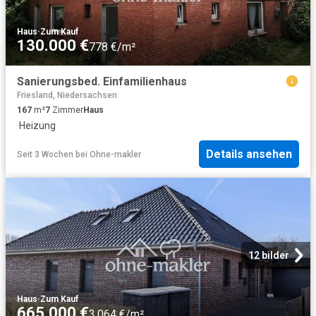
Haus
·
Zum Kauf
130.000 €
778 €/m²
Sanierungsbed. Einfamilienhaus
Friesland, Niedersachsen
167
m²
7
Zimmer
Haus
·
Heizung
Details ansehen
Seit 3 Wochen
bei
Ohne-makler
12 bilder
Haus
·
Zum Kauf
665.000 €
3.064 €/m²