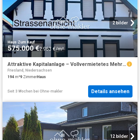
2 bilder
Haus
·
Zum Kauf
575.000 €
2.963 €/m²
Attraktive Kapitalanlage – Vollvermietetes Mehrfamilienhaus mit Top Rendite!
Friesland, Niedersachsen
194
m²
9
Zimmer
Haus
Details ansehen
Seit 3 Wochen
bei
Ohne-makler
12 bilder