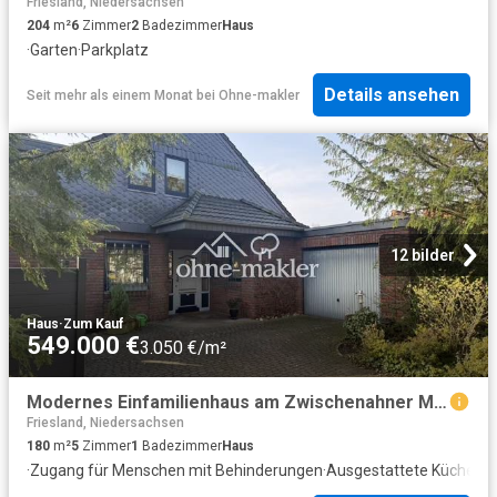
Friesland, Niedersachsen
204
m²
6
Zimmer
2
Badezimmer
Haus
·
Garten
·
Parkplatz
Details ansehen
Seit mehr als einem Monat
bei
Ohne-makler
12 bilder
Haus
·
Zum Kauf
549.000 €
3.050 €/m²
Modernes Einfamilienhaus am Zwischenahner Meer
Friesland, Niedersachsen
180
m²
5
Zimmer
1
Badezimmer
Haus
·
Zugang für Menschen mit Behinderungen
·
Ausgestattete Küche
·
Pa