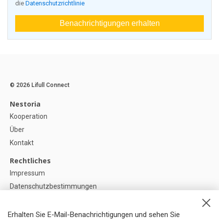
die
Datenschutzrichtlinie
Benachrichtigungen erhalten
© 2026 Lifull Connect
Nestoria
Kooperation
Über
Kontakt
Rechtliches
Impressum
Datenschutzbestimmungen
Politik zur Verwendung von Cookies
Cookie-Einstellunge
Erhalten Sie E-Mail-Benachrichtigungen und sehen Sie