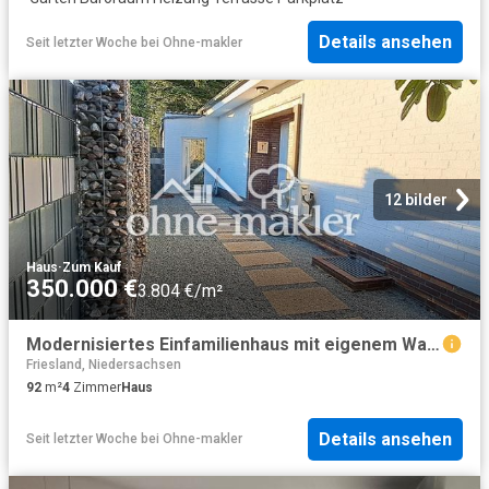
Details ansehen
Seit letzter Woche
bei
Ohne-makler
12 bilder
Haus
·
Zum Kauf
350.000 €
3.804 €/m²
Modernisiertes Einfamilienhaus mit eigenem Wald – stilvolles Wohnen in Horsten
Friesland, Niedersachsen
92
m²
4
Zimmer
Haus
Details ansehen
Seit letzter Woche
bei
Ohne-makler