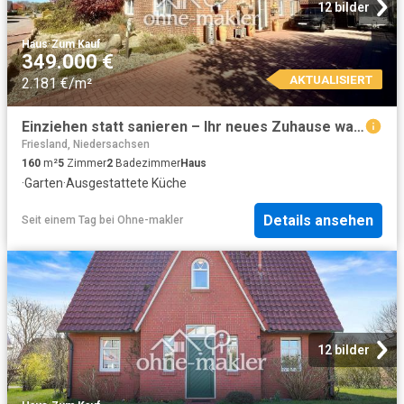
12 bilder
Haus
·
Zum Kauf
349.000 €
AKTUALISIERT
2.181 €/m²
Einziehen statt sanieren – Ihr neues Zuhause wartet bereits auf Sie!
Friesland, Niedersachsen
160
m²
5
Zimmer
2
Badezimmer
Haus
·
Garten
·
Ausgestattete Küche
Details ansehen
Seit einem Tag
bei
Ohne-makler
12 bilder