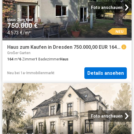
Foto anschauen
Haus
·
Zum Kauf
750.000 €
NEU
4.573 €/m²
Haus zum Kaufen in Dresden 750.000,00 EUR 164.09 m²
Großer Garten
164
m²
6
Zimmer
1
Badezimmer
Haus
Details ansehen
Neu
bei
1a-Immobilienmarkt
Foto anschauen