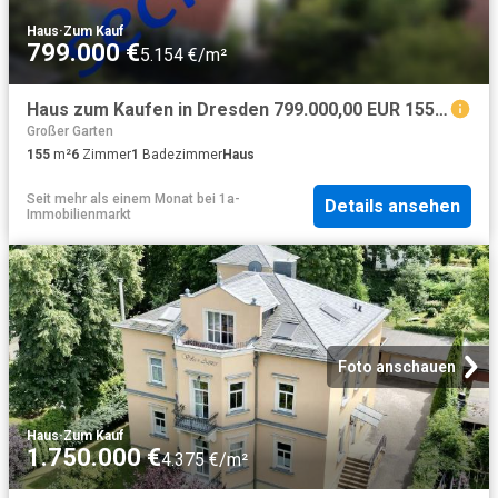
Haus
·
Zum Kauf
799.000 €
5.154 €/m²
Haus zum Kaufen in Dresden 799.000,00 EUR 155 m²
Großer Garten
155
m²
6
Zimmer
1
Badezimmer
Haus
Seit mehr als einem Monat
bei
1a-
Details ansehen
Immobilienmarkt
Foto anschauen
Haus
·
Zum Kauf
1.750.000 €
4.375 €/m²