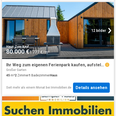
12 bilder
Haus
·
Zum Kauf
80.000 €
1.777 €/m²
Ihr Weg zum eigenen Ferienpark kaufen, aufstellen lassen, vermieten
Großer Garten
45
m²
2
Zimmer
1
Badezimmer
Haus
Details ansehen
Seit mehr als einem Monat
bei
Immobilien.de