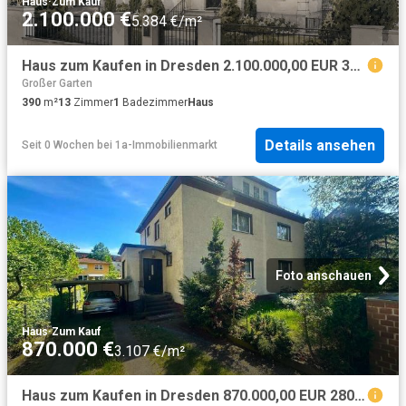
Haus
·
Zum Kauf
2.100.000 €
5.384 €/m²
Haus zum Kaufen in Dresden 2.100.000,00 EUR 390 m²
Großer Garten
390
m²
13
Zimmer
1
Badezimmer
Haus
Details ansehen
Seit 0 Wochen
bei
1a-Immobilienmarkt
Foto anschauen
Haus
·
Zum Kauf
870.000 €
3.107 €/m²
Haus zum Kaufen in Dresden 870.000,00 EUR 280 m²