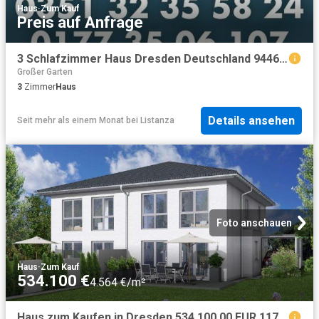
Haus
·
Zum Kauf
Preis auf Anfrage
3 Schlafzimmer Haus Dresden Deutschland 94468312
Großer Garten
3
Zimmer
Haus
Details ansehen
Seit mehr als einem Monat
bei
Listanza
Foto anschauen
Haus
·
Zum Kauf
534.100 €
4.564 €/m²
Haus zum Kaufen in Dresden 534.100,00 EUR 117 m²