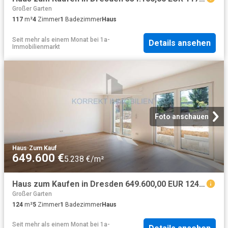
Großer Garten
117
m²
4
Zimmer
1
Badezimmer
Haus
Seit mehr als einem Monat
bei
1a-
Details ansehen
Immobilienmarkt
Foto anschauen
Haus
·
Zum Kauf
649.600 €
5.238 €/m²
Haus zum Kaufen in Dresden 649.600,00 EUR 124 m²
Großer Garten
124
m²
5
Zimmer
1
Badezimmer
Haus
Seit mehr als einem Monat
bei
1a-