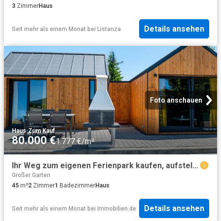
3
Zimmer
Haus
Details ansehen
Seit mehr als einem Monat
bei
Listanza
Foto anschauen
Haus
·
Zum Kauf
80.000 €
1.777 €/m²
Ihr Weg zum eigenen Ferienpark kaufen, aufstellen lassen, vermieten
Großer Garten
45
m²
2
Zimmer
1
Badezimmer
Haus
Details ansehen
Seit mehr als einem Monat
bei
Immobilien.de