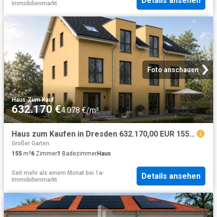
Details ansehen
Immobilienmarkt
Foto anschauen
Haus
·
Zum Kauf
632.170 €
4.078 €/m²
Haus zum Kaufen in Dresden 632.170,00 EUR 155 m²
Großer Garten
155
m²
6
Zimmer
1
Badezimmer
Haus
Seit mehr als einem Monat
bei
1a-
Details ansehen
Immobilienmarkt