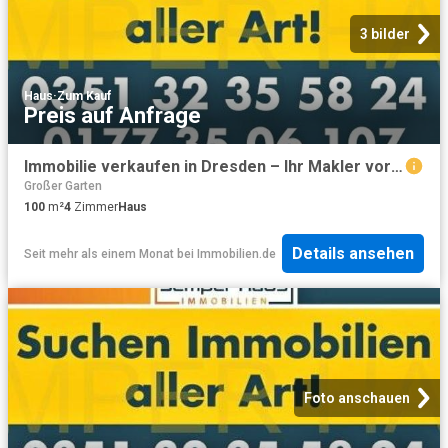
3 bilder
Haus
·
Zum Kauf
Preis auf Anfrage
Immobilie verkaufen in Dresden – Ihr Makler vor Ort!
Großer Garten
100
m²
4
Zimmer
Haus
Details ansehen
Seit mehr als einem Monat
bei
Immobilien.de
Foto anschauen