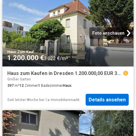
Foto anschauen
Haus
·
Zum Kauf
1.200.000 €
3.022 €/m²
Haus zum Kaufen in Dresden 1.200.000,00 EUR 397.64 m²
Großer Garten
397
m²
12
Zimmer
1
Badezimmer
Haus
Details ansehen
Seit letzter Woche
bei
1a-Immobilienmarkt