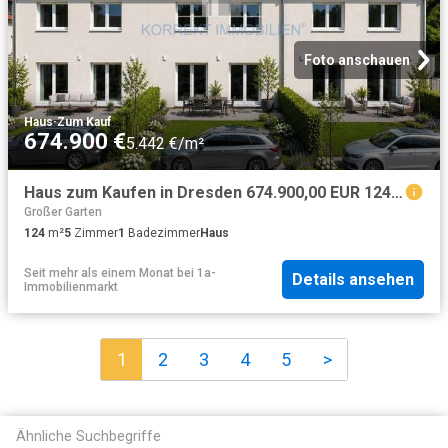
Foto anschauen
Haus
·
Zum Kauf
674.900 €
5.442 €/m²
Haus zum Kaufen in Dresden 674.900,00 EUR 124 m²
Großer Garten
124
m²
5
Zimmer
1
Badezimmer
Haus
Seit mehr als einem Monat
bei
1a-
Details ansehen
Immobilienmarkt
1
2
3
4
5
>
Ähnliche Suchbegriffe