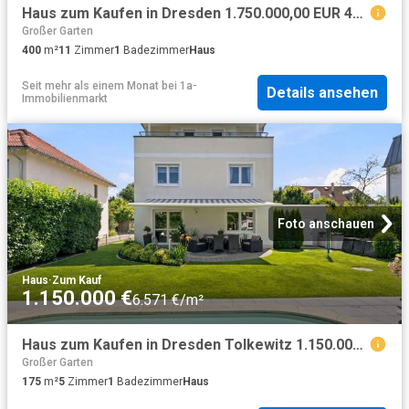
Haus zum Kaufen in Dresden 1.750.000,00 EUR 400 m²
Großer Garten
400
m²
11
Zimmer
1
Badezimmer
Haus
Seit mehr als einem Monat
bei
1a-
Details ansehen
Immobilienmarkt
Foto anschauen
Haus
·
Zum Kauf
1.150.000 €
6.571 €/m²
Haus zum Kaufen in Dresden Tolkewitz 1.150.000,00 EUR 175 m²
Großer Garten
175
m²
5
Zimmer
1
Badezimmer
Haus