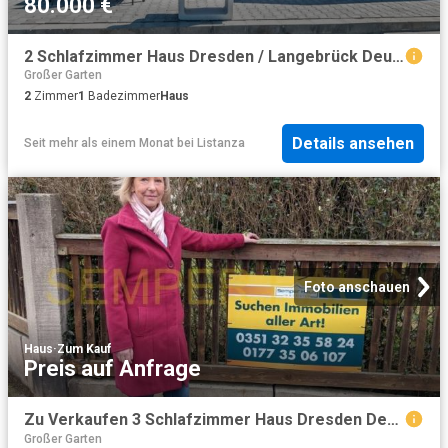
80.000 €
2 Schlafzimmer Haus Dresden / Langebrück Deutschland 98466708
Großer Garten
2
Zimmer
1
Badezimmer
Haus
Details ansehen
Seit mehr als einem Monat
bei
Listanza
Foto anschauen
Haus
·
Zum Kauf
Preis auf Anfrage
Zu Verkaufen 3 Schlafzimmer Haus Dresden Deutschland DS94468312
Großer Garten