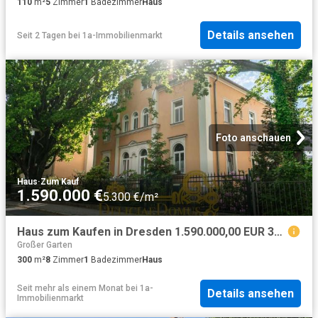
110
m²
5
Zimmer
1
Badezimmer
Haus
Details ansehen
Seit 2 Tagen
bei
1a-Immobilienmarkt
Foto anschauen
Haus
·
Zum Kauf
1.590.000 €
5.300 €/m²
Haus zum Kaufen in Dresden 1.590.000,00 EUR 300 m²
Großer Garten
300
m²
8
Zimmer
1
Badezimmer
Haus
Seit mehr als einem Monat
bei
1a-
Details ansehen
Immobilienmarkt