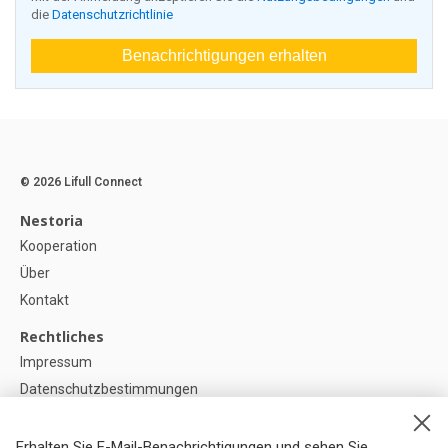
die
Datenschutzrichtlinie
Benachrichtigungen erhalten
© 2026 Lifull Connect
Nestoria
Kooperation
Über
Kontakt
Rechtliches
Impressum
Datenschutzbestimmungen
Politik zur Verwendung von Cookies
Cookie-Einstellunge
Erhalten Sie E-Mail-Benachrichtigungen und sehen Sie