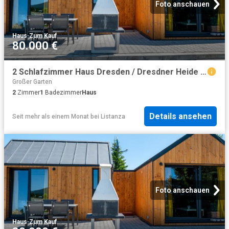
Foto anschauen
Haus
·
Zum Kauf
80.000 €
2 Schlafzimmer Haus Dresden / Dresdner Heide Deutschland 98466710
Großer Garten
2
Zimmer
1
Badezimmer
Haus
Details ansehen
Seit mehr als einem Monat
bei
Listanza
Foto anschauen
Haus
·
Zum Kauf