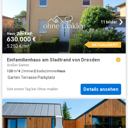
11 bilder
Haus
·
Zum Kauf
630.000 €
AKTUALISIERT
5.250 €/m²
Einfamilienhaus am Stadtrand von Dresden
Großer Garten
120
m²
4
Zimmer
2
Badezimmer
Haus
·
Garten
·
Terrasse
·
Parkplatz
Details ansehen
Seit einem Tag
bei
Ohne-makler