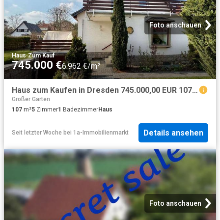
Foto anschauen
Haus
·
Zum Kauf
745.000 €
6.962 €/m²
Haus zum Kaufen in Dresden 745.000,00 EUR 107 m²
Großer Garten
107
m²
5
Zimmer
1
Badezimmer
Haus
Details ansehen
Seit letzter Woche
bei
1a-Immobilienmarkt
Foto anschauen