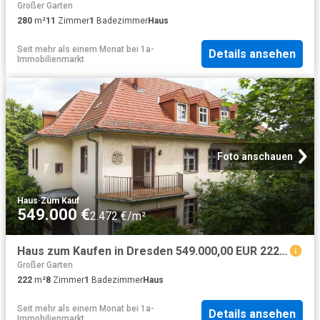
Großer Garten
280
m²
11
Zimmer
1
Badezimmer
Haus
Seit mehr als einem Monat
bei
1a-
Details ansehen
Immobilienmarkt
Foto anschauen
Haus
·
Zum Kauf
549.000 €
2.472 €/m²
Haus zum Kaufen in Dresden 549.000,00 EUR 222 m²
Großer Garten
222
m²
8
Zimmer
1
Badezimmer
Haus
Seit mehr als einem Monat
bei
1a-
Details ansehen
Immobilienmarkt