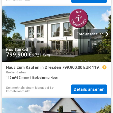
Foto anschauen
Haus
·
Zum Kauf
799.900 €
6.721 €/m²
Haus zum Kaufen in Dresden 799.900,00 EUR 119 m²
Großer Garten
119
m²
4
Zimmer
1
Badezimmer
Haus
Seit mehr als einem Monat
bei
1a-
Details ansehen
Immobilienmarkt