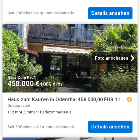
Details ansehen
Seit 3 Wochen
bei
rp-immobilienmarkt
Foto anschauen
Haus
·
Zum Kauf
458.000 €
4.089 €/m²
Haus zum Kaufen in Odenthal 458.000,00 EUR 112 m²
Großspezard
112
m²
4
Zimmer
1
Badezimmer
Haus
Details ansehen
Seit 3 Wochen
bei
1a-Immobilienmarkt