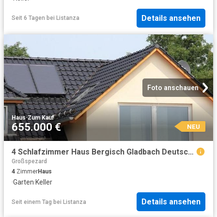
Details ansehen
Seit 6 Tagen
bei
Listanza
Foto anschauen
Haus
·
Zum Kauf
655.000 €
NEU
4 Schlafzimmer Haus Bergisch Gladbach Deutschland 104801966
Großspezard
4
Zimmer
Haus
·
Garten
·
Keller
Details ansehen
Seit einem Tag
bei
Listanza