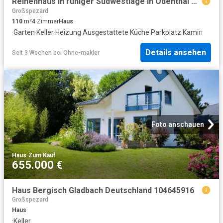
Reihenhaus in ruhiger Südwestlage in Odenthal Blecher
Großspezard
110
m²
4
Zimmer
Haus
·
Garten
·
Keller
·
Heizung
·
Ausgestattete Küche
·
Parkplatz
·
Kamin
Details ansehen
Seit 3 Wochen
bei
Ohne-makler
Foto anschauen
Haus
·
Zum Kauf
655.000 €
Haus Bergisch Gladbach Deutschland 104645916
Großspezard
Haus
·
Keller