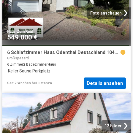
Foto anschauen
Haus
·
Zum Kauf
549.000 €
6 Schlafzimmer Haus Odenthal Deutschland 104225574
Großspezard
6
Zimmer
2
Badezimmer
Haus
·
Keller
·
Sauna
·
Parkplatz
Details ansehen
Seit 2 Wochen
bei
Listanza
12 bilder