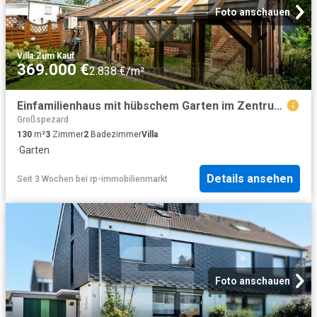
Foto anschauen
Villa
·
Zum Kauf
369.000 €
2.838 €/m²
Einfamilienhaus mit hübschem Garten im Zentrum von Burscheid!
Großspezard
130
m²
3
Zimmer
2
Badezimmer
Villa
·
Garten
Details ansehen
Seit 3 Wochen
bei
rp-immobilienmarkt
Foto anschauen