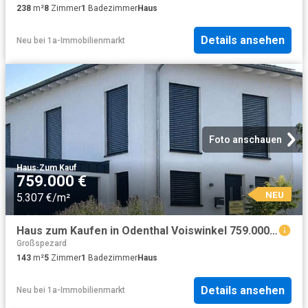
238
m²
8
Zimmer
1
Badezimmer
Haus
Details ansehen
Neu
bei
1a-Immobilienmarkt
Foto anschauen
Haus
·
Zum Kauf
759.000 €
NEU
5.307 €/m²
Haus zum Kaufen in Odenthal Voiswinkel 759.000,00 EUR 143.46 m²
Großspezard
143
m²
5
Zimmer
1
Badezimmer
Haus
Details ansehen
Neu
bei
1a-Immobilienmarkt