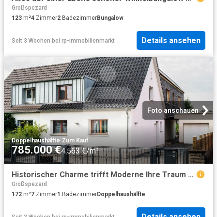
Großspezard
123
m²
4
Zimmer
2
Badezimmer
Bungalow
Details ansehen
Seit 3 Wochen
bei
rp-immobilienmarkt
Foto anschauen
Doppelhaushälfte
·
Zum Kauf
785.000 €
4.563 €/m²
Historischer Charme trifft Moderne Ihre Traum Doppelhaushälfte in Leverkusen Schlebusch!
Großspezard
172
m²
7
Zimmer
1
Badezimmer
Doppelhaushälfte
Details ansehen
Seit 3 Wochen
bei
rp-immobilienmarkt