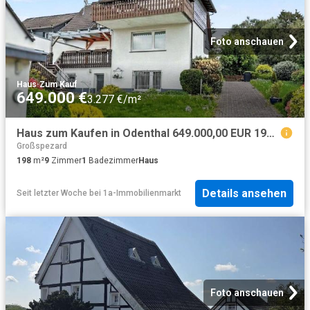
Foto anschauen
Haus
·
Zum Kauf
649.000 €
3.277 €/m²
Haus zum Kaufen in Odenthal 649.000,00 EUR 198 m²
Großspezard
198
m²
9
Zimmer
1
Badezimmer
Haus
Details ansehen
Seit letzter Woche
bei
1a-Immobilienmarkt
Foto anschauen