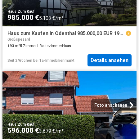
Haus
·
Zum Kauf
985.000 €
5.103 €/m²
Haus zum Kaufen in Odenthal 985.000,00 EUR 193 m²
Großspezard
193
m²
5
Zimmer
1
Badezimmer
Haus
Details ansehen
Seit 2 Wochen
bei
1a-Immobilienmarkt
Foto anschauen
Haus
·
Zum Kauf
596.000 €
3.679 €/m²