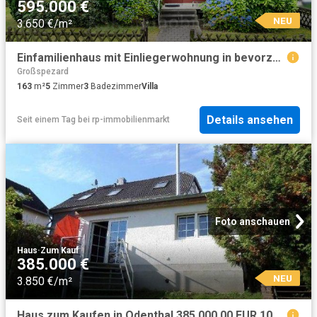
595.000 €
NEU
3.650 €/m²
Einfamilienhaus mit Einliegerwohnung in bevorzugter Wohnlage von Schildgen
Großspezard
163
m²
5
Zimmer
3
Badezimmer
Villa
Details ansehen
Seit einem Tag
bei
rp-immobilienmarkt
Foto anschauen
Haus
·
Zum Kauf
385.000 €
NEU
3.850 €/m²
Haus zum Kaufen in Odenthal 385.000,00 EUR 100 m²