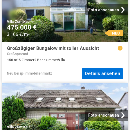
Foto anschauen
Villa
·
Zum Kauf
475.000 €
NEU
3.166 €/m²
Großzügiger Bungalow mit toller Aussicht
Großspezard
150
m²
5
Zimmer
2
Badezimmer
Villa
Details ansehen
Neu
bei
rp-immobilienmarkt
Foto anschauen
Villa
·
Zum Kauf