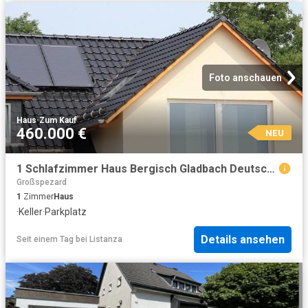
Foto anschauen
Haus
·
Zum Kauf
460.000 €
NEU
1 Schlafzimmer Haus Bergisch Gladbach Deutschland 104799095
Großspezard
1
Zimmer
Haus
·
Keller
·
Parkplatz
Details ansehen
Seit einem Tag
bei
Listanza