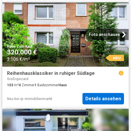
Foto anschauen
Haus
·
Zum Kauf
320.000 €
NEU
3.106 €/m²
Reihenhausklassiker in ruhiger Südlage
Großspezard
103
m²
4
Zimmer
1
Badezimmer
Haus
Details ansehen
Neu
bei
rp-immobilienmarkt