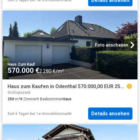
Details ansehen
Seit 2 Tagen
bei
1a-Immobilienmarkt
Foto anschauen
Haus
·
Zum Kauf
570.000 €
2.280 €/m²
Haus zum Kaufen in Odenthal 570.000,00 EUR 250.92 m²
Großspezard
250
m²
9
Zimmer
1
Badezimmer
Haus
Details ansehen
Seit 6 Tagen
bei
1a-Immobilienmarkt