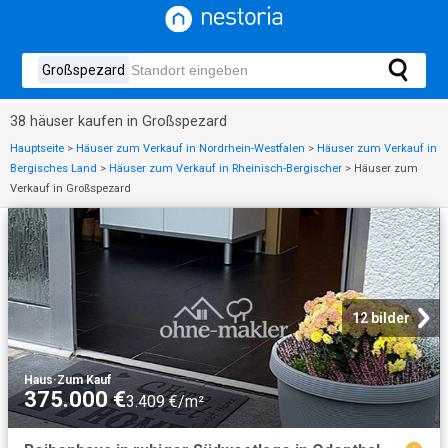
38 häuser kaufen in Großspezard
Hauptseite
>
Häuser zum Verkauf in Nordrhein-Westfalen
>
Häuser zum Verkauf in
Bergisches Land
>
Häuser zum Verkauf in Rheinisch-Bergischer
>
Häuser zum
Verkauf in Großspezard
12 bilder
Haus
·
Zum Kauf
375.000 €
3.409 €/m²