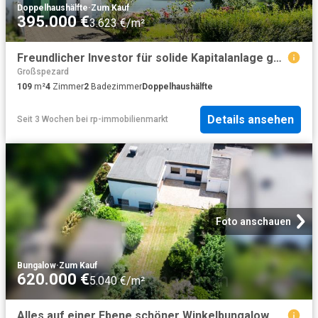
Doppelhaushälfte
·
Zum Kauf
395.000 €
3.623 €/m²
Freundlicher Investor für solide Kapitalanlage gesucht
Großspezard
109
m²
4
Zimmer
2
Badezimmer
Doppelhaushälfte
Details ansehen
Seit 3 Wochen
bei
rp-immobilienmarkt
Foto anschauen
Bungalow
·
Zum Kauf
620.000 €
5.040 €/m²
Alles auf einer Ebene schöner Winkelbungalow mit 3 Garagen