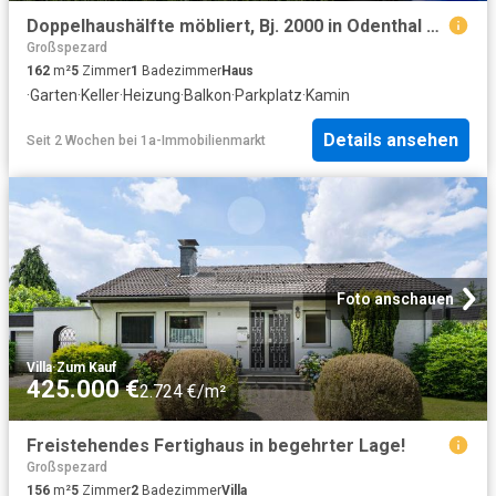
Doppelhaushälfte möbliert, Bj. 2000 in Odenthal zu verkaufen
Großspezard
162
m²
5
Zimmer
1
Badezimmer
Haus
·
Garten
·
Keller
·
Heizung
·
Balkon
·
Parkplatz
·
Kamin
Details ansehen
Seit 2 Wochen
bei
1a-Immobilienmarkt
Foto anschauen
Villa
·
Zum Kauf
425.000 €
2.724 €/m²
Freistehendes Fertighaus in begehrter Lage!
Großspezard
156
m²
5
Zimmer
2
Badezimmer
Villa