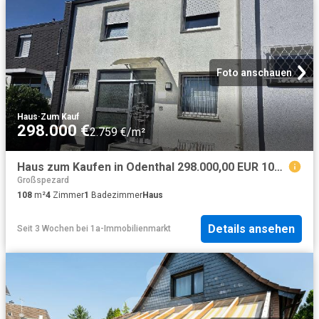
Foto anschauen
Haus
·
Zum Kauf
298.000 €
2.759 €/m²
Haus zum Kaufen in Odenthal 298.000,00 EUR 108.06 m²
Großspezard
108
m²
4
Zimmer
1
Badezimmer
Haus
Details ansehen
Seit 3 Wochen
bei
1a-Immobilienmarkt