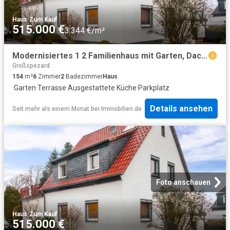
Haus
·
Zum Kauf
515.000 €
3.344 €/m²
Modernisiertes 1 2 Familienhaus mit Garten, Dachterrasse, Garage in Burscheid
Großspezard
154
m²
6
Zimmer
2
Badezimmer
Haus
·
Garten
·
Terrasse
·
Ausgestattete Küche
·
Parkplatz
Details ansehen
Seit mehr als einem Monat
bei
Immobilien.de
Foto anschauen
Haus
·
Zum Kauf
515.000 €