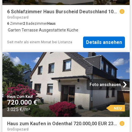
6 Schlafzimmer Haus Burscheid Deutschland 102248083
Großspezard
6
Zimmer
2
Badezimmer
Haus
·
Garten
·
Terrasse
·
Ausgestattete Küche
Details ansehen
Seit mehr als einem Monat
bei
Listanza
Foto anschauen
Haus
·
Zum Kauf
720.000 €
NEU
3.025 €/m²
Haus zum Kaufen in Odenthal 720.000,00 EUR 238 m²
Großspezard