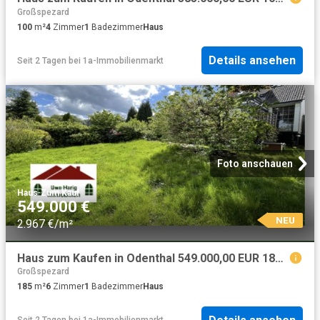
Großspezard
100
m²
4
Zimmer
1
Badezimmer
Haus
Details ansehen
Seit 2 Tagen
bei
1a-Immobilienmarkt
Foto anschauen
Haus
·
Zum Kauf
549.000 €
NEU
2.967 €/m²
Haus zum Kaufen in Odenthal 549.000,00 EUR 185 m²
Großspezard
185
m²
6
Zimmer
1
Badezimmer
Haus