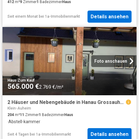
412
m²
9
Zimmer
1
Badezimmer
Haus
Details ansehen
Seit einem Monat
bei
1a-Immobilienmarkt
Foto anschauen
Haus
·
Zum Kauf
565.000 €
2.769 €/m²
2 Häuser und Nebengebäude in Hanau Grossauheim
Klein-Auheim
204
m²
11
Zimmer
1
Badezimmer
Haus
·
Abstell-kammer
Details ansehen
Seit 4 Tagen
bei
1a-Immobilienmarkt