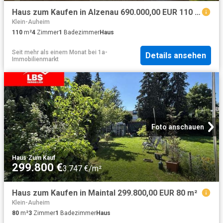
Haus zum Kaufen in Alzenau 690.000,00 EUR 110 m²
Klein-Auheim
110
m²
4
Zimmer
1
Badezimmer
Haus
Seit mehr als einem Monat
bei
1a-
Details ansehen
Immobilienmarkt
Foto anschauen
Haus
·
Zum Kauf
299.800 €
3.747 €/m²
Haus zum Kaufen in Maintal 299.800,00 EUR 80 m²
Klein-Auheim
80
m²
3
Zimmer
1
Badezimmer
Haus