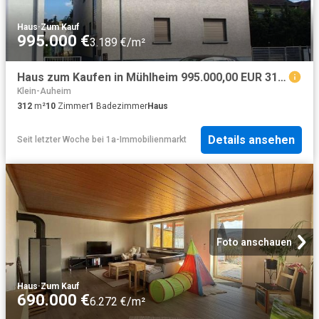
Haus
·
Zum Kauf
995.000 €
3.189 €/m²
Haus zum Kaufen in Mühlheim 995.000,00 EUR 312 m²
Klein-Auheim
312
m²
10
Zimmer
1
Badezimmer
Haus
Details ansehen
Seit letzter Woche
bei
1a-Immobilienmarkt
Foto anschauen
Haus
·
Zum Kauf
690.000 €
6.272 €/m²