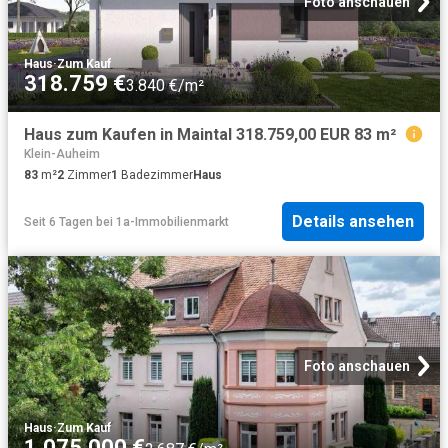
Foto anschauen
Haus
·
Zum Kauf
318.759 €
3.840 €/m²
Haus zum Kaufen in Maintal 318.759,00 EUR 83 m²
Klein-Auheim
83
m²
2
Zimmer
1
Badezimmer
Haus
Details ansehen
Seit 6 Tagen
bei
1a-Immobilienmarkt
Foto anschauen
Haus
·
Zum Kauf
1.075.000 €