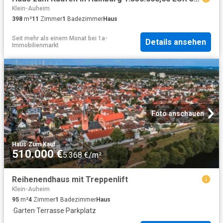
Klein-Auheim
398
m²
11
Zimmer
1
Badezimmer
Haus
Seit mehr als einem Monat
bei
1a-
Details ansehen
Immobilienmarkt
Foto anschauen
Haus
·
Zum Kauf
510.000 €
5.368 €/m²
Reihenendhaus mit Treppenlift
Klein-Auheim
95
m²
4
Zimmer
1
Badezimmer
Haus
·
Garten
·
Terrasse
·
Parkplatz