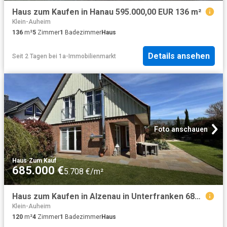
Haus zum Kaufen in Hanau 595.000,00 EUR 136 m²
Klein-Auheim
136
m²
5
Zimmer
1
Badezimmer
Haus
Details ansehen
Seit 2 Tagen
bei
1a-Immobilienmarkt
Foto anschauen
Haus
·
Zum Kauf
685.000 €
5.708 €/m²
Haus zum Kaufen in Alzenau in Unterfranken 685.000,00 EUR 120 m²
Klein-Auheim
120
m²
4
Zimmer
1
Badezimmer
Haus