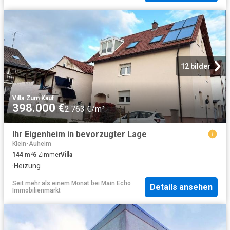
12 bilder
Villa
·
Zum Kauf
398.000 €
2.763 €/m²
Ihr Eigenheim in bevorzugter Lage
Klein-Auheim
144
m²
6
Zimmer
Villa
·
Heizung
Seit mehr als einem Monat
bei
Main Echo
Details ansehen
Immobilienmarkt