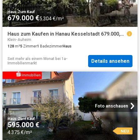
Haus
·
Zum Kauf
679.000 €
5.304 €/m²
Haus zum Kaufen in Hanau Kesselstadt 679.000,00 EUR 128 m²
Klein-Auheim
128
m²
5
Zimmer
1
Badezimmer
Haus
Seit mehr als einem Monat
bei
1a-
Details ansehen
Immobilienmarkt
Foto anschauen
Haus
·
Zum Kauf
595.000 €
NEU
4.375 €/m²