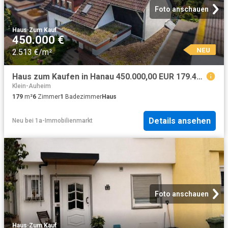
Foto anschauen
Haus
·
Zum Kauf
450.000 €
NEU
2.513 €/m²
Haus zum Kaufen in Hanau 450.000,00 EUR 179.45 m²
Klein-Auheim
179
m²
6
Zimmer
1
Badezimmer
Haus
Details ansehen
Neu
bei
1a-Immobilienmarkt
Foto anschauen
Haus
·
Zum Kauf