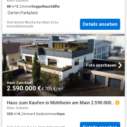
Klein-Auheim
88
m²
3
Zimmer
Doppelhaushälfte
·
Garten
·
Parkplatz
Seit letzter Woche
bei
Main Echo
Details ansehen
Immobilienmarkt
Foto anschauen
Haus
·
Zum Kauf
2.590.000 €
4.709 €/m²
Haus zum Kaufen in Mühlheim am Main 2.590.000,00 EUR 550 m²
Klein-Auheim
550
m²
6
Zimmer
1
Badezimmer
Haus