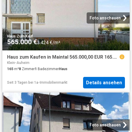
Foto anschauen
Haus
·
Zum Kauf
565.000 €
3.424 €/m²
Haus zum Kaufen in Maintal 565.000,00 EUR 165.87 m²
Klein-Auheim
165
m²
8
Zimmer
1
Badezimmer
Haus
Details ansehen
Seit 3 Tagen
bei
1a-Immobilienmarkt
Foto anschauen