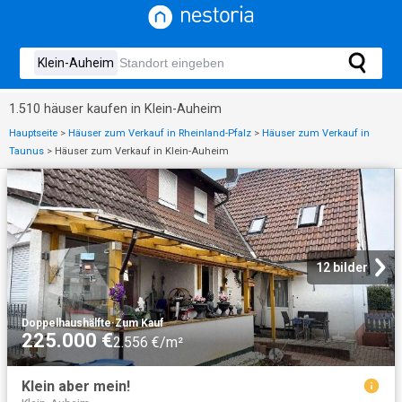
1.510 häuser kaufen in Klein-Auheim
Hauptseite
>
Häuser zum Verkauf in Rheinland-Pfalz
>
Häuser zum Verkauf in
Taunus
>
Häuser zum Verkauf in Klein-Auheim
12 bilder
Doppelhaushälfte
·
Zum Kauf
225.000 €
2.556 €/m²
Klein aber mein!