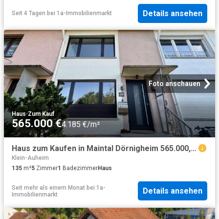
Details ansehen
Seit 4 Tagen
bei
1a-Immobilienmarkt
Foto anschauen
Haus
·
Zum Kauf
565.000 €
4.185 €/m²
Haus zum Kaufen in Maintal Dörnigheim 565.000,00 EUR 135 m²
Klein-Auheim
135
m²
5
Zimmer
1
Badezimmer
Haus
Seit mehr als einem Monat
bei
1a-
Details ansehen
Immobilienmarkt