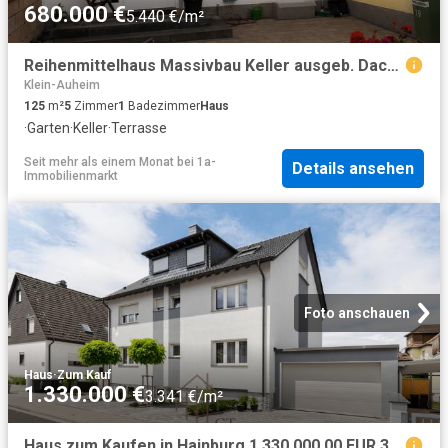
680.000 €
5.440 €/m²
Reihenmittelhaus Massivbau Keller ausgeb. Dachgeschoss Garten
Klein-Auheim
125
m²
5
Zimmer
1
Badezimmer
Haus
·
Garten
·
Keller
·
Terrasse
Seit mehr als einem Monat
bei
1a-
Details ansehen
Immobilienmarkt
Foto anschauen
Haus
·
Zum Kauf
1.330.000 €
3.341 €/m²
Haus zum Kaufen in Hainburg 1.330.000,00 EUR 398 m²