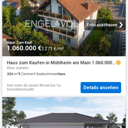
Foto anschauen
Haus
·
Zum Kauf
1.060.000 €
3.271 €/m²
Haus zum Kaufen in Mühlheim am Main 1.060.000,00 EUR 324 m²
Klein-Auheim
324
m²
9
Zimmer
1
Badezimmer
Haus
Seit mehr als einem Monat
bei
1a-
Details ansehen
Immobilienmarkt