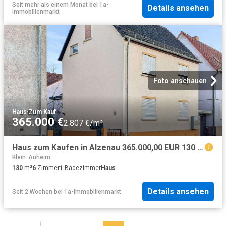
Seit mehr als einem Monat
bei
1a-
Details ansehen
Immobilienmarkt
Foto anschauen
Haus
·
Zum Kauf
365.000 €
2.807 €/m²
Haus zum Kaufen in Alzenau 365.000,00 EUR 130 m²
Klein-Auheim
130
m²
6
Zimmer
1
Badezimmer
Haus
Details ansehen
Seit 2 Wochen
bei
1a-Immobilienmarkt