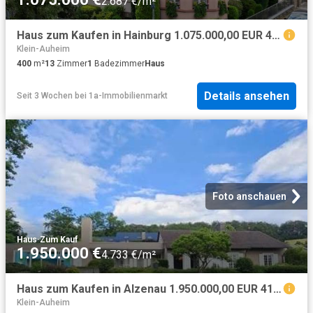
2.687 €/m²
Haus zum Kaufen in Hainburg 1.075.000,00 EUR 400.6 m²
Klein-Auheim
400
m²
13
Zimmer
1
Badezimmer
Haus
Details ansehen
Seit 3 Wochen
bei
1a-Immobilienmarkt
Foto anschauen
Haus
·
Zum Kauf
1.950.000 €
4.733 €/m²
Haus zum Kaufen in Alzenau 1.950.000,00 EUR 412.85 m²
Klein-Auheim