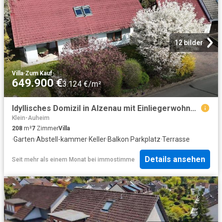
12 bilder
Villa
·
Zum Kauf
649.900 €
3.124 €/m²
Idyllisches Domizil in Alzenau mit Einliegerwohnung
Klein-Auheim
208
m²
7
Zimmer
Villa
·
Garten
·
Abstell-kammer
·
Keller
·
Balkon
·
Parkplatz
·
Terrasse
Details ansehen
Seit mehr als einem Monat
bei
immostimme