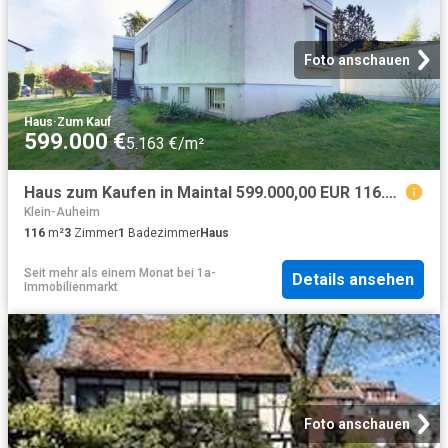
Foto anschauen
Haus
·
Zum Kauf
599.000 €
5.163 €/m²
Haus zum Kaufen in Maintal 599.000,00 EUR 116.26 m²
Klein-Auheim
116
m²
3
Zimmer
1
Badezimmer
Haus
Seit mehr als einem Monat
bei
1a-
Details ansehen
Immobilienmarkt
Foto anschauen