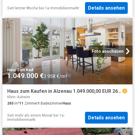
Details ansehen
Seit letzter Woche
bei
1a-Immobilienmarkt
Foto anschauen
Haus
·
Zum Kauf
1.049.000 €
3.958 €/m²
Haus zum Kaufen in Alzenau 1.049.000,00 EUR 265 m²
Klein-Auheim
265
m²
11
Zimmer
1
Badezimmer
Haus
Seit mehr als einem Monat
bei
1a-
Details ansehen
Immobilienmarkt