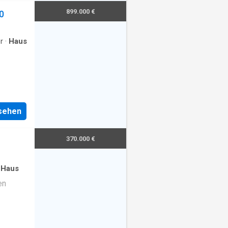
ügt
899.000 €
0
r
·
Haus
nsehen
370.000 €
·
Haus
en