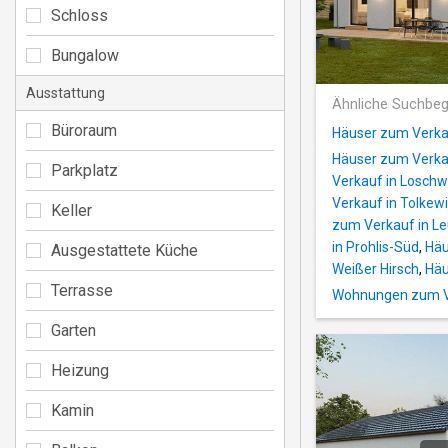
Schloss
Bungalow
Ausstattung
Ähnliche Suchbeg
Büroraum
Häuser zum Verkau
Häuser zum Verkau
Parkplatz
Verkauf in Losch
Verkauf in Tolkew
Keller
zum Verkauf in L
in Prohlis-Süd
,
Häu
Ausgestattete Küche
Weißer Hirsch
,
Häu
Terrasse
Wohnungen zum Ve
Garten
Heizung
Kamin