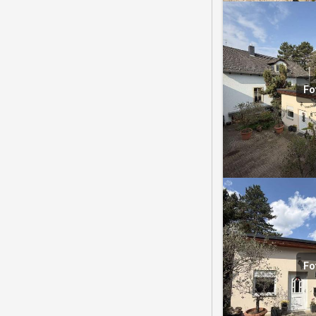
Fo
Fo