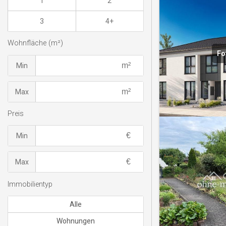
1
2
3
4+
Wohnfläche (m²)
Fo
Min
Max
Preis
Min
Max
Immobilientyp
Alle
Wohnungen