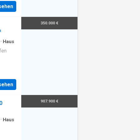
nsehen
350.000 €
²
·
Haus
fen
nsehen
907.900 €
0
·
Haus