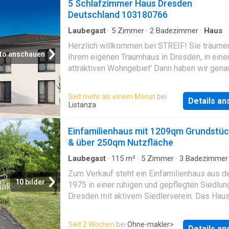
5 Schlafzimmer Haus Dresden
Deutschland 103180766
Laubegast
·
5
Zimmer
·
2
Badezimmer
·
Haus
Herzlich willkommen bei STREIF! Sie träume
to anschauen
Ihrem eigenen Traumhaus in Dresden, in ein
attraktiven Wohngebiet' Dann haben wir gena
Richtige für Sie. Unser projektiertes Doppelh
bietet modernen Wohnkomfort auf einer
Seit mehr als einem Monat
bei
Details a
Grundstücksfläche von 410 m² (pro Haushälft
Listanza
eröffnet Ihnen die Möglichkeit, Ihre individue
Wünsche und Vorslungen in die Planung und
Einfamilienhaus mit 1209qm Grundstü
Gestaltung einfließen zu lassen. Unsere
& über 250qm Nutzfläche
Doppelhaushälften stehen für effiziente Nut
kleinerer Flächen bei gleichzeitig großzügig
Laubegast
·
115
m²
·
5
Zimmer
·
3
Badezimmer
Keller
·
Ausgestattete Küche
·
Parkplatz
Wohnkomfort. Die Möglichkeit, mit mehreren
Zum Verkauf steht ein Einfamilienhaus aus d
Generationen unter einem Dach zu leben, wir
10 bilder
1975 in einer ruhigen und gepflegten Siedlun
unsere Entwürfe ebenfalls ideal umgesetzt. 
Dresden mit aktivem Siedlerverein. Das Haus
Fertighausneubau von STREIF entspricht ber
ca. 115 m² Wohnfläche im Erdgeschoss sowi
dem Energieeffizienzstandard KfW 40 EE, wa
vollständig ausgebauten Keller mit weiteren
Seit 2 Wochen
bei
Ohne-makler
>
nur die Umwelt schont, sondern Ihnen auch
Details a