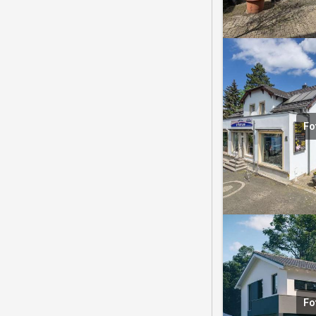
Fo
Fo