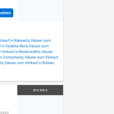
n offen
te B
 einem
:
nsehen
um,
 m² 95-
als
fort.
rkauf in Blasewitz
,
Häuser zum
eine
 in Seidnitz-Nord
,
Häuser zum
ant.
Verkauf in Niedersedlitz
,
Häuser
hbad
in Zschachwitz
,
Häuser zum Verkauf
tz
,
Häuser zum Verkauf in Bühlau-
eich
enbad
che
hossig
819.995 €
71 m
IF-
nzept