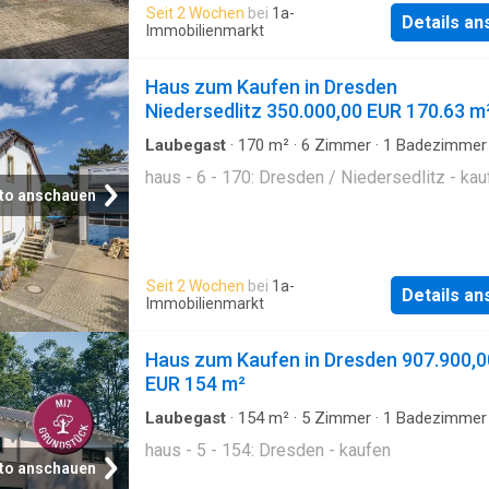
Seit 2 Wochen
bei
1a-
Details a
Immobilienmarkt
Haus zum Kaufen in Dresden
Niedersedlitz 350.000,00 EUR 170.63 m
Laubegast
·
170
m²
·
6
Zimmer
·
1
Badezimmer
haus - 6 - 170: Dresden / Niedersedlitz - kau
to anschauen
Seit 2 Wochen
bei
1a-
Details a
Immobilienmarkt
Haus zum Kaufen in Dresden 907.900,0
EUR 154 m²
Laubegast
·
154
m²
·
5
Zimmer
·
1
Badezimmer
haus - 5 - 154: Dresden - kaufen
to anschauen