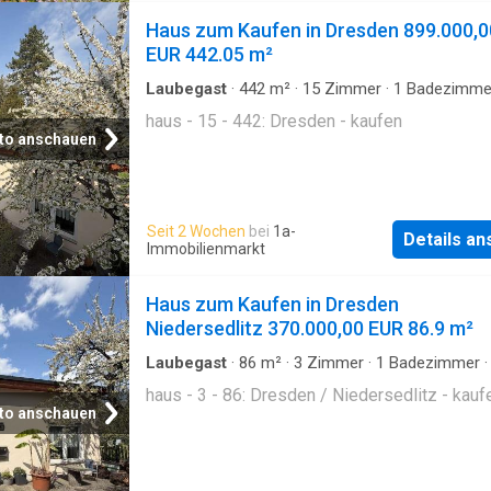
verstauen. Der großzügige Wohnbereich verf
Haus zum Kaufen in Dresden 899.000,0
zudem über zwei Terrassentüren und bietet
EUR 442.05 m²
genügend Platz, um be
Laubegast
·
442
m²
·
15
Zimmer
·
1
Badezimme
haus - 15 - 442: Dresden - kaufen
to anschauen
Seit 2 Wochen
bei
1a-
Details a
Immobilienmarkt
Haus zum Kaufen in Dresden
Niedersedlitz 370.000,00 EUR 86.9 m²
Laubegast
·
86
m²
·
3
Zimmer
·
1
Badezimmer
haus - 3 - 86: Dresden / Niedersedlitz - kauf
to anschauen