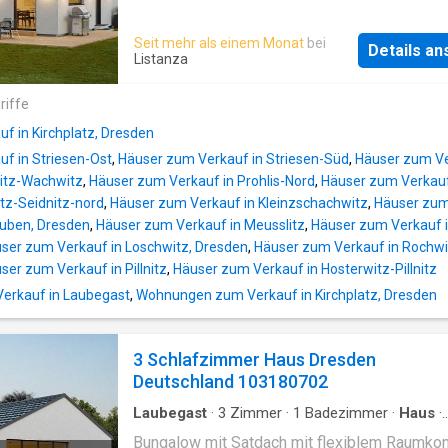
Netto-Raumfläche von 167,66 m². Objektart:
durchdacht. Im Erdgeschoss befinden sich ei
Einfamilienhaus mit Einliegerwohnung, Varian
gestalteter Wohn-/Ess- und Kochbereich mit
Seit mehr als einem Monat
bei
Dachform: Satdach, Kniestock 1 m Hausmaße
Details a
praktischen Haustechnik-/Hauswirtschaftsra
Listanza
12,455 m x 8,08 m Netto-Raumfläche: 167,66
direkt neben der Küche. Ein Zusatzraum, der 
Jahre STREIF-Jubiläums-Einfamilienhaus mit
Homeoffice, Gäste-, Schlaf- oder Hobbyraum
riffe
Einliegerwohnung
genutzt werden kann, bietet zusätzlichen Kom
f in Kirchplatz, Dresden
Die Diele mit dem Treppenhaus ist mittig
f in Striesen-Ost
,
Häuser zum Verkauf in Striesen-Süd
,
Häuser zum Ve
angeordnet. Neben dem Eingangsbereich ist 
witz-Wachwitz
,
Häuser zum Verkauf in Prohlis-Nord
,
Häuser zum Verkauf
Garderobennische und ein Gäste-/WC eingepl
itz-Seidnitz-nord
,
Häuser zum Verkauf in Kleinzschachwitz
,
Häuser zum 
Das Gäste- WC kann optional auch als Dusc
euben, Dresden
,
Häuser zum Verkauf in Meusslitz
,
Häuser zum Verkauf 
ausgebaut werden. Im Obergeschoss des
ser zum Verkauf in Loschwitz, Dresden
,
Häuser zum Verkauf in Rochwi
Hausentwurfes befinden sich zwei nahezu gl
ser zum Verkauf in Pillnitz
,
Häuser zum Verkauf in Hosterwitz-Pillnitz
große Kinderzimmer, ein geräumiges Famili
und der Elternschlafbereich mit Ankleide und
rkauf in Laubegast
,
Wohnungen zum Verkauf in Kirchplatz, Dresden
direktem Zugang zum Bad. Die Nettoraumflä
beträgt 125 m². Objektart: Stadtvilla, 2-gesc
3 Schlafzimmer Haus Dresden
Dachform: Walmdach Hausmaße: 8,71 m x 8,
Deutschland 103180702
Netto-Raumfläche: 125,80 m² 95-Jahre STRE
Jubiläumshaus CITY in Größe
Laubegast
·
3
Zimmer
·
1
Badezimmer
·
Haus
·
Büroraum
Bungalow mit Satdach mit flexiblem Raumko