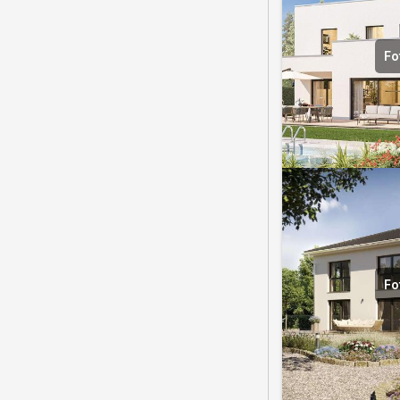
Fo
Fo