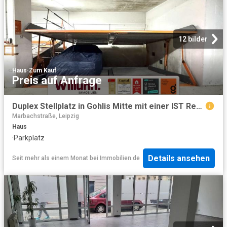
12 bilder
Haus
·
Zum Kauf
Preis auf Anfrage
Duplex Stellplatz in Gohlis Mitte mit einer IST Rendite von 7,6 %
Marbachstraße, Leipzig
Haus
·
Parkplatz
Details ansehen
Seit mehr als einem Monat
bei
Immobilien.de