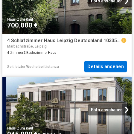
Foto anschauen
Haus
·
Zum Kauf
700.000 €
4 Schlafzimmer Haus Leipzig Deutschland 103356449
Marbachstraße, Leipzig
4
Zimmer
2
Badezimmer
Haus
Details ansehen
Seit letzter Woche
bei
Listanza
Foto anschauen
Haus
·
Zum Kauf