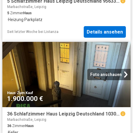
5 Schlafzimmer Haus Leipzig Deutschland 95633258
Marbachstraße, Leipzig
5
Zimmer
Haus
·
Heizung
·
Parkplatz
Details ansehen
Seit letzter Woche
bei
Listanza
Foto anschauen
Haus
·
Zum Kauf
1.900.000 €
36 Schlafzimmer Haus Leipzig Deutschland 103092403
Marbachstraße, Leipzig
36
Zimmer
Haus
·
Keller