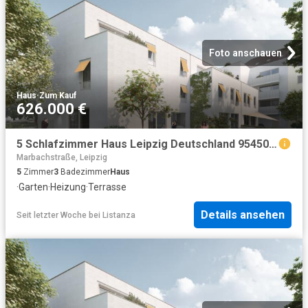
Foto anschauen
Haus
·
Zum Kauf
626.000 €
5 Schlafzimmer Haus Leipzig Deutschland 95450959
Marbachstraße, Leipzig
5
Zimmer
3
Badezimmer
Haus
·
Garten
·
Heizung
·
Terrasse
Details ansehen
Seit letzter Woche
bei
Listanza