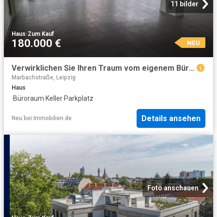
11 bilder
Haus
·
Zum Kauf
180.000 €
NEU
Verwirklichen Sie Ihren Traum vom eigenem Büro/eigener Praxis oder Airbnb Wohnung!
Marbachstraße, Leipzig
Haus
·
Büroraum
·
Keller
·
Parkplatz
Details ansehen
Neu
bei
Immobilien.de
Foto anschauen