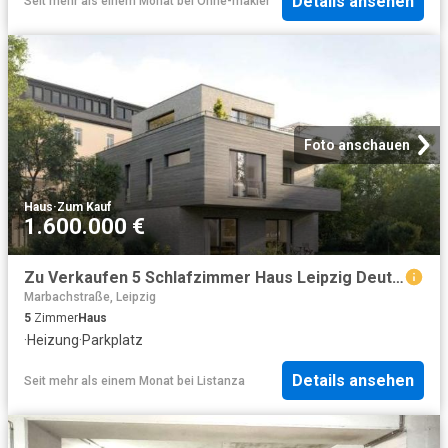
Details ansehen
Seit mehr als einem Monat
bei
Ohne-makler
Foto anschauen
Haus
·
Zum Kauf
1.600.000 €
Zu Verkaufen 5 Schlafzimmer Haus Leipzig Deutschland DS95633258
Marbachstraße, Leipzig
5
Zimmer
Haus
·
Heizung
·
Parkplatz
Details ansehen
Seit mehr als einem Monat
bei
Listanza