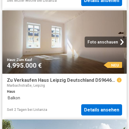
Details ansehen
Seit letzter Woche
bei
Listanza
Foto anschauen
Haus
·
Zum Kauf
4.995.000 €
NEU
Zu Verkaufen Haus Leipzig Deutschland DS96462753
Marbachstraße, Leipzig
Haus
·
Balkon
Details ansehen
Seit 2 Tagen
bei
Listanza