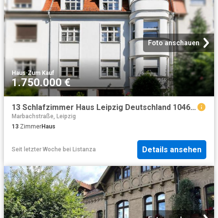
Foto anschauen
Haus
·
Zum Kauf
1.750.000 €
13 Schlafzimmer Haus Leipzig Deutschland 104640741
Marbachstraße, Leipzig
13
Zimmer
Haus
Details ansehen
Seit letzter Woche
bei
Listanza