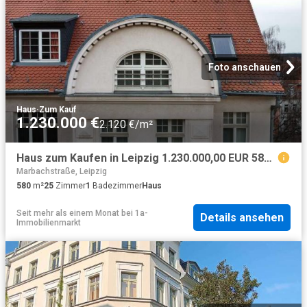
Foto anschauen
Haus
·
Zum Kauf
1.230.000 €
2.120 €/m²
Haus zum Kaufen in Leipzig 1.230.000,00 EUR 580.64 m²
Marbachstraße, Leipzig
580
m²
25
Zimmer
1
Badezimmer
Haus
Seit mehr als einem Monat
bei
1a-
Details ansehen
Immobilienmarkt