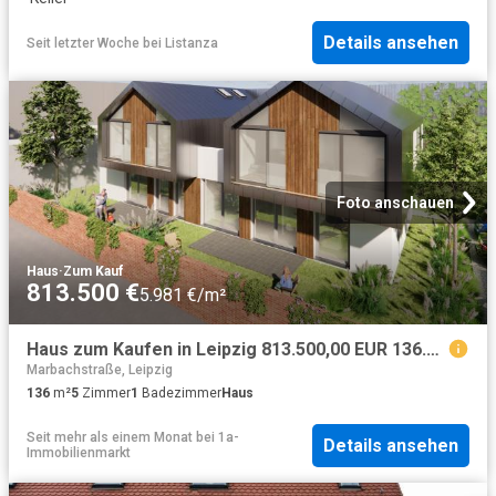
Details ansehen
Seit letzter Woche
bei
Listanza
Foto anschauen
Haus
·
Zum Kauf
813.500 €
5.981 €/m²
Haus zum Kaufen in Leipzig 813.500,00 EUR 136.43 m²
Marbachstraße, Leipzig
136
m²
5
Zimmer
1
Badezimmer
Haus
Seit mehr als einem Monat
bei
1a-
Details ansehen
Immobilienmarkt