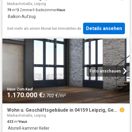
Marbachstraße, Leipzig
79
m²
3
Zimmer
1
Badezimmer
Haus
·
Balkon
·
Aufzug
Details ansehen
Seit mehr als einem Monat
bei
Immobilien.de
Foto anschauen
Haus
·
Zum Kauf
1.170.000 €
2.702 €/m²
Wohn u. Geschäftsgebäude in 04159 Leipzig, Georg Schumann Str
Marbachstraße, Leipzig
433
m²
Haus
·
Abstell-kammer
·
Keller