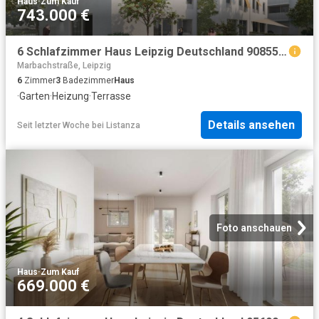
Haus
·
Zum Kauf
743.000 €
6 Schlafzimmer Haus Leipzig Deutschland 90855692
Marbachstraße, Leipzig
6
Zimmer
3
Badezimmer
Haus
·
Garten
·
Heizung
·
Terrasse
Details ansehen
Seit letzter Woche
bei
Listanza
Foto anschauen
Haus
·
Zum Kauf
669.000 €