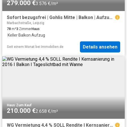
279.000 €
3.576 €/m²
Sofort bezugsfrei | Gohlis Mitte | Balkon | Aufzug | Gäste WC | Stuckdecken | Parkettboden
Marbachstraße, Leipzig
78
m²
3
Zimmer
Haus
·
Keller
·
Balkon
·
Aufzug
Details ansehen
Seit einem Monat
bei
Immobilien.de
Haus
·
Zum Kauf
210.000 €
2.658 €/m²
WG Vermietung 4,4 % SOLL Rendite I Kernsanierung in 2016 I Balkon I Tageslichtbad mit Wanne