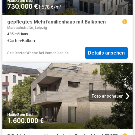
Haus
·
Zum Kauf
730.000 €
1.678 €/m²
gepflegtes Mehrfamilienhaus mit Balkonen
Marbachstraße, Leipzig
435
m²
Haus
·
Garten
·
Balkon
Details ansehen
Seit letzter Woche
bei
Immobilien.de
Foto anschauen
Haus
·
Zum Kauf
1.600.000 €