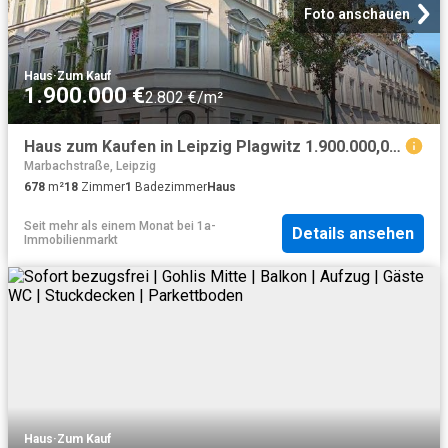
Foto anschauen
Haus
·
Zum Kauf
1.900.000 €
2.802 €/m²
Haus zum Kaufen in Leipzig Plagwitz 1.900.000,00 EUR 678 m²
Marbachstraße, Leipzig
678
m²
18
Zimmer
1
Badezimmer
Haus
Seit mehr als einem Monat
bei
1a-
Details ansehen
Immobilienmarkt
Haus
·
Zum Kauf