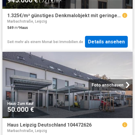
945.000 €
1.721 €/m²
1.325€/m² günstiges Denkmalobjekt mit geringen Mieten und gutem Potential in Leipzig
Marbachstraße, Leipzig
549
m²
Haus
Details ansehen
Seit mehr als einem Monat
bei
Immobilien.de
Foto anschauen
Haus
·
Zum Kauf
50.000 €
Haus Leipzig Deutschland 104472626
Marbachstraße, Leipzig