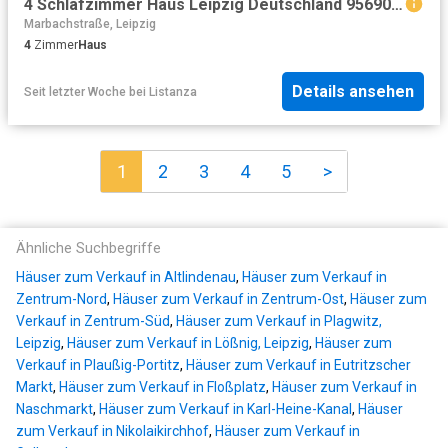
4 Schlafzimmer Haus Leipzig Deutschland 95690523
Marbachstraße, Leipzig
4
Zimmer
Haus
Details ansehen
Seit letzter Woche
bei
Listanza
1
2
3
4
5
>
Ähnliche Suchbegriffe
Häuser zum Verkauf in Altlindenau
,
Häuser zum Verkauf in
Zentrum-Nord
,
Häuser zum Verkauf in Zentrum-Ost
,
Häuser zum
Verkauf in Zentrum-Süd
,
Häuser zum Verkauf in Plagwitz,
Leipzig
,
Häuser zum Verkauf in Lößnig, Leipzig
,
Häuser zum
Verkauf in Plaußig-Portitz
,
Häuser zum Verkauf in Eutritzscher
Markt
,
Häuser zum Verkauf in Floßplatz
,
Häuser zum Verkauf in
Naschmarkt
,
Häuser zum Verkauf in Karl-Heine-Kanal
,
Häuser
zum Verkauf in Nikolaikirchhof
,
Häuser zum Verkauf in