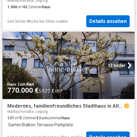
Marbachstraße, Leipzig
1.006
m²
43
Zimmer
Haus
Details ansehen
Seit letzter Woche
bei
Ohne-makler
12 bilder
Haus
·
Zum Kauf
770.000 €
5.620 €/m²
Modernes, familienfreundliches Stadthaus in Altlindenau inkl. Tiefgarage von privat
Marbachstraße, Leipzig
137
m²
5
Zimmer
3
Badezimmer
Haus
·
Garten
·
Balkon
·
Terrasse
·
Parkplatz