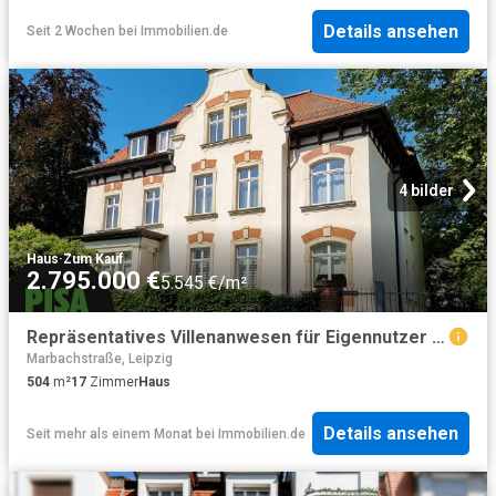
Details ansehen
Seit 2 Wochen
bei
Immobilien.de
4 bilder
Haus
·
Zum Kauf
2.795.000 €
5.545 €/m²
Repräsentatives Villenanwesen für Eigennutzer oder Kapitalanleger
Marbachstraße, Leipzig
504
m²
17
Zimmer
Haus
Details ansehen
Seit mehr als einem Monat
bei
Immobilien.de