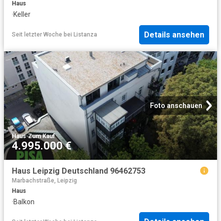
Haus
·
Keller
Details ansehen
Seit letzter Woche
bei
Listanza
Foto anschauen
Haus
·
Zum Kauf
4.995.000 €
Haus Leipzig Deutschland 96462753
Marbachstraße, Leipzig
Haus
·
Balkon