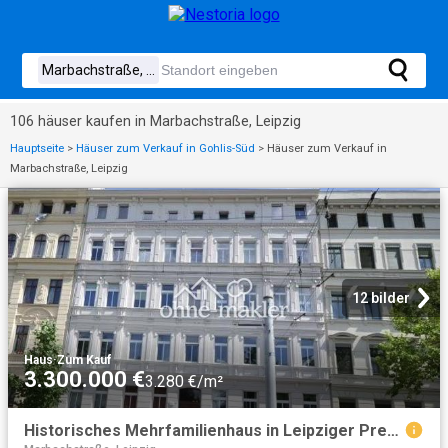
106 häuser kaufen in Marbachstraße, Leipzig
Hauptseite
>
Häuser zum Verkauf in Gohlis-Süd
>
Häuser zum Verkauf in
Marbachstraße, Leipzig
12 bilder
Haus
·
Zum Kauf
3.300.000 €
3.280 €/m²
Historisches Mehrfamilienhaus in Leipziger Premiumlage direkt am Zoo Leipzig