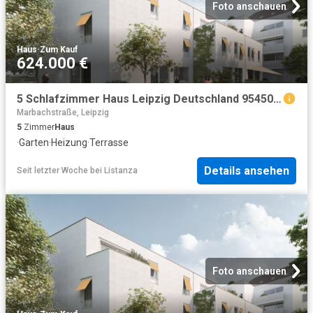
Foto anschauen
Haus
·
Zum Kauf
624.000 €
5 Schlafzimmer Haus Leipzig Deutschland 95450958
Marbachstraße, Leipzig
5
Zimmer
Haus
·
Garten
·
Heizung
·
Terrasse
Details ansehen
Seit letzter Woche
bei
Listanza
Foto anschauen