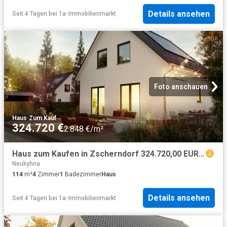
Details ansehen
Seit 4 Tagen
bei
1a-Immobilienmarkt
Foto anschauen
Haus
·
Zum Kauf
324.720 €
2.848 €/m²
Haus zum Kaufen in Zscherndorf 324.720,00 EUR 114 m²
Neukyhna
114
m²
4
Zimmer
1
Badezimmer
Haus
Details ansehen
Seit 4 Tagen
bei
1a-Immobilienmarkt