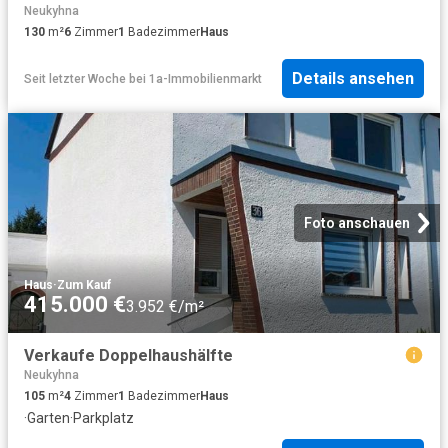
Neukyhna
130
m²
6
Zimmer
1
Badezimmer
Haus
Details ansehen
Seit letzter Woche
bei
1a-Immobilienmarkt
Foto anschauen
Haus
·
Zum Kauf
415.000 €
3.952 €/m²
Verkaufe Doppelhaushälfte
Neukyhna
105
m²
4
Zimmer
1
Badezimmer
Haus
·
Garten
·
Parkplatz