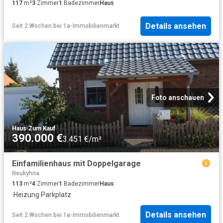
117
m²
3
Zimmer
1
Badezimmer
Haus
Details ansehen
Seit 2 Wochen
bei
1a-Immobilienmarkt
Foto anschauen
Haus
·
Zum Kauf
390.000 €
3.451 €/m²
Einfamilienhaus mit Doppelgarage
Neukyhna
113
m²
4
Zimmer
1
Badezimmer
Haus
·
Heizung
·
Parkplatz
Details ansehen
Seit 2 Wochen
bei
1a-Immobilienmarkt