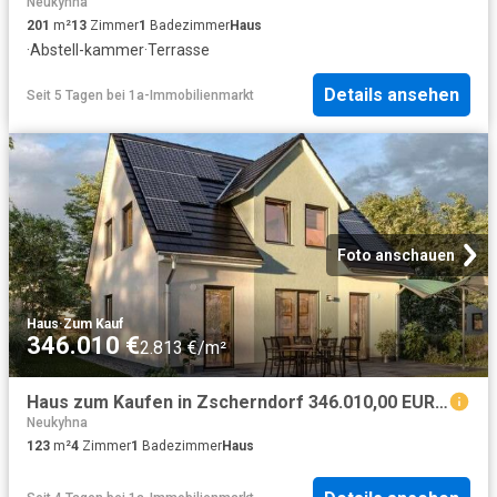
Neukyhna
201
m²
13
Zimmer
1
Badezimmer
Haus
·
Abstell-kammer
·
Terrasse
Details ansehen
Seit 5 Tagen
bei
1a-Immobilienmarkt
Foto anschauen
Haus
·
Zum Kauf
346.010 €
2.813 €/m²
Haus zum Kaufen in Zscherndorf 346.010,00 EUR 123 m²
Neukyhna
123
m²
4
Zimmer
1
Badezimmer
Haus