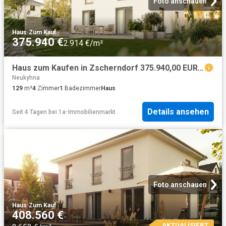
Foto anschauen
Haus
·
Zum Kauf
375.940 €
2.914 €/m²
Haus zum Kaufen in Zscherndorf 375.940,00 EUR 129 m²
Neukyhna
129
m²
4
Zimmer
1
Badezimmer
Haus
Details ansehen
Seit 4 Tagen
bei
1a-Immobilienmarkt
Foto anschauen
Haus
·
Zum Kauf
408.560 €
AKTUALISIERT