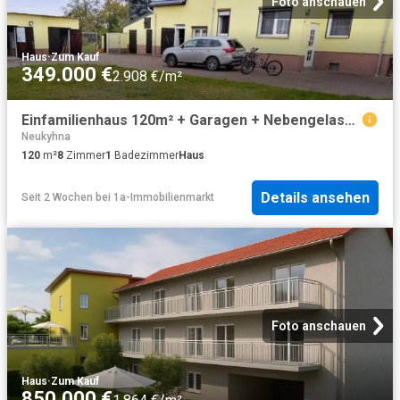
Foto anschauen
Haus
·
Zum Kauf
349.000 €
2.908 €/m²
Einfamilienhaus 120m² + Garagen + Nebengelass Grundstück 3300m²
Neukyhna
120
m²
8
Zimmer
1
Badezimmer
Haus
Details ansehen
Seit 2 Wochen
bei
1a-Immobilienmarkt
Foto anschauen
Haus
·
Zum Kauf
850.000 €