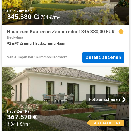
Haus
·
Zum Kauf
345.380 €
3.754 €/m²
Haus zum Kaufen in Zscherndorf 345.380,00 EUR 92 m²
Neukyhna
92
m²
3
Zimmer
1
Badezimmer
Haus
Details ansehen
Seit 4 Tagen
bei
1a-Immobilienmarkt
Foto anschauen
Haus
·
Zum Kauf
367.570 €
AKTUALISIERT
3.341 €/m²