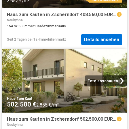
2.652 €/m²
Haus zum Kaufen in Zscherndorf 408.560,00 EUR 154 m²
Neukyhna
154
m²
5
Zimmer
1
Badezimmer
Haus
Details ansehen
Seit 2 Tagen
bei
1a-Immobilienmarkt
Foto anschauen
Haus
·
Zum Kauf
502.500 €
2.855 €/m²
Haus zum Kaufen in Zscherndorf 502.500,00 EUR 176 m²
Neukyhna