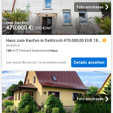
Foto anschauen
Haus
·
Zum Kauf
470.000 €
2.500 €/m²
Haus zum Kaufen in Delitzsch 470.000,00 EUR 188.27 m²
Neukyhna
188
m²
7
Zimmer
1
Badezimmer
Haus
Details ansehen
Seit letzter Woche
bei
1a-Immobilienmarkt
Foto anschauen