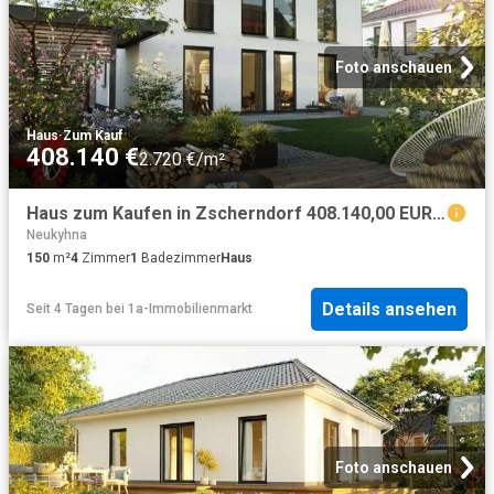
Foto anschauen
Haus
·
Zum Kauf
408.140 €
2.720 €/m²
Haus zum Kaufen in Zscherndorf 408.140,00 EUR 150 m²
Neukyhna
150
m²
4
Zimmer
1
Badezimmer
Haus
Details ansehen
Seit 4 Tagen
bei
1a-Immobilienmarkt
Foto anschauen