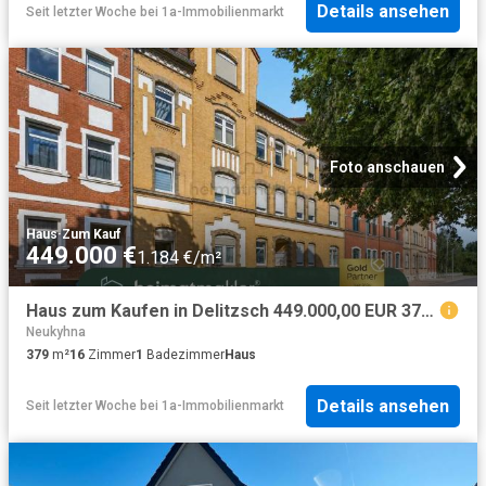
Details ansehen
Seit letzter Woche
bei
1a-Immobilienmarkt
Foto anschauen
Haus
·
Zum Kauf
449.000 €
1.184 €/m²
Haus zum Kaufen in Delitzsch 449.000,00 EUR 379 m²
Neukyhna
379
m²
16
Zimmer
1
Badezimmer
Haus
Details ansehen
Seit letzter Woche
bei
1a-Immobilienmarkt