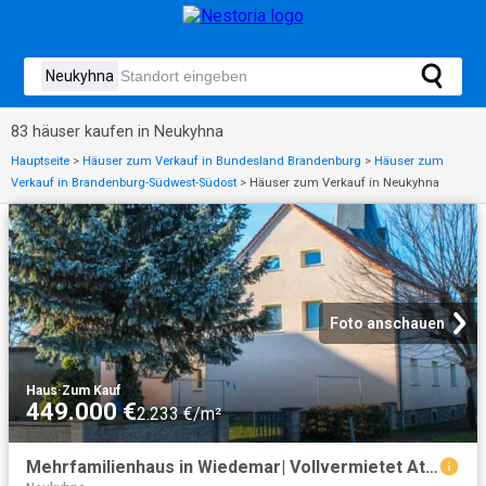
83 häuser kaufen in Neukyhna
Hauptseite
>
Häuser zum Verkauf in Bundesland Brandenburg
>
Häuser zum
Verkauf in Brandenburg-Südwest-Südost
>
Häuser zum Verkauf in Neukyhna
Foto anschauen
Haus
·
Zum Kauf
449.000 €
2.233 €/m²
Mehrfamilienhaus in Wiedemar| Vollvermietet Attraktive Rendite