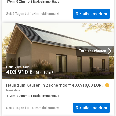
176
m²
5
Zimmer
1
Badezimmer
Haus
Details ansehen
Seit 4 Tagen
bei
1a-Immobilienmarkt
Foto anschauen
Haus
·
Zum Kauf
403.910 €
3.606 €/m²
Haus zum Kaufen in Zscherndorf 403.910,00 EUR 112 m²
Neukyhna
112
m²
3
Zimmer
1
Badezimmer
Haus
Details ansehen
Seit 4 Tagen
bei
1a-Immobilienmarkt