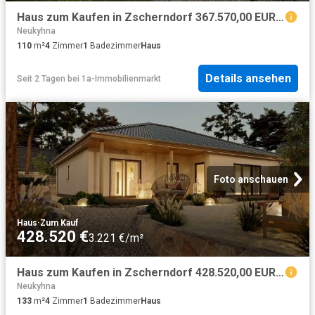
Haus zum Kaufen in Zscherndorf 367.570,00 EUR 110 m²
Neukyhna
110
m²
4
Zimmer
1
Badezimmer
Haus
Details ansehen
Seit 2 Tagen
bei
1a-Immobilienmarkt
Foto anschauen
Haus
·
Zum Kauf
428.520 €
3.221 €/m²
Haus zum Kaufen in Zscherndorf 428.520,00 EUR 133 m²
Neukyhna
133
m²
4
Zimmer
1
Badezimmer
Haus