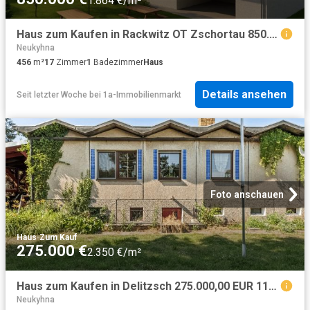
1.864 €/m²
Haus zum Kaufen in Rackwitz OT Zschortau 850.000,00 EUR 456 m²
Neukyhna
456
m²
17
Zimmer
1
Badezimmer
Haus
Details ansehen
Seit letzter Woche
bei
1a-Immobilienmarkt
Foto anschauen
Haus
·
Zum Kauf
275.000 €
2.350 €/m²
Haus zum Kaufen in Delitzsch 275.000,00 EUR 117 m²
Neukyhna