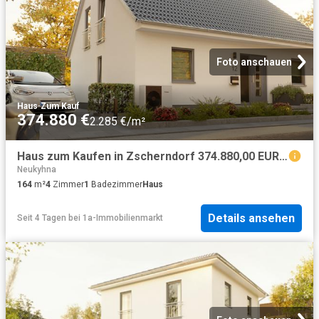
Foto anschauen
Haus
·
Zum Kauf
374.880 €
2.285 €/m²
Haus zum Kaufen in Zscherndorf 374.880,00 EUR 164 m²
Neukyhna
164
m²
4
Zimmer
1
Badezimmer
Haus
Details ansehen
Seit 4 Tagen
bei
1a-Immobilienmarkt