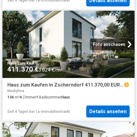
Details ansehen
Seit 4 Tagen
bei
1a-Immobilienmarkt
Foto anschauen
Haus
·
Zum Kauf
411.370 €
3.024 €/m²
Haus zum Kaufen in Zscherndorf 411.370,00 EUR 136 m²
Neukyhna
136
m²
4
Zimmer
1
Badezimmer
Haus
Details ansehen
Seit 4 Tagen
bei
1a-Immobilienmarkt