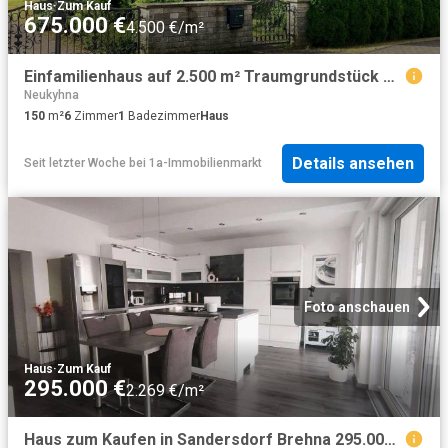
Haus
·
Zum Kauf
675.000 €
4.500 €/m²
Einfamilienhaus auf 2.500 m² Traumgrundstück mit Nebengelass
Neukyhna
150
m²
6
Zimmer
1
Badezimmer
Haus
Details ansehen
Seit letzter Woche
bei
1a-Immobilienmarkt
Foto anschauen
Haus
·
Zum Kauf
295.000 €
2.269 €/m²
Haus zum Kaufen in Sandersdorf Brehna 295.000,00 EUR 130.89 m²