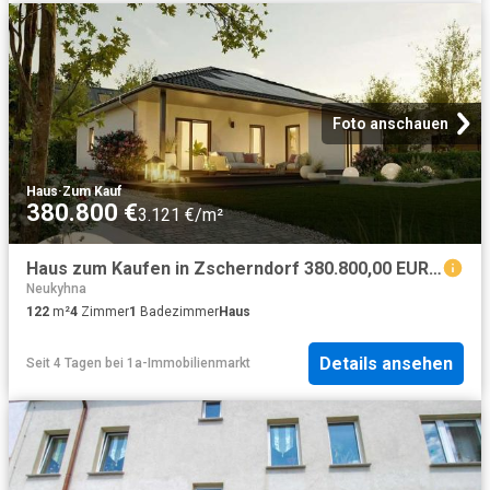
Foto anschauen
Haus
·
Zum Kauf
380.800 €
3.121 €/m²
Haus zum Kaufen in Zscherndorf 380.800,00 EUR 122 m²
Neukyhna
122
m²
4
Zimmer
1
Badezimmer
Haus
Details ansehen
Seit 4 Tagen
bei
1a-Immobilienmarkt