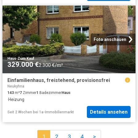
Foto anschauen
Haus
·
Zum Kauf
329.000 €
2.300 €/m²
Einfamilienhaus, freistehend, provisionsfrei
Neukyhna
143
m²
7
Zimmer
1
Badezimmer
Haus
·
Heizung
Details ansehen
Seit 2 Wochen
bei
1a-Immobilienmarkt
1
2
3
4
>