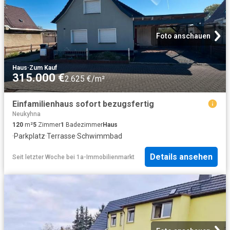
Foto anschauen
Haus
·
Zum Kauf
315.000 €
2.625 €/m²
Einfamilienhaus sofort bezugsfertig
Neukyhna
120
m²
5
Zimmer
1
Badezimmer
Haus
·
Parkplatz
·
Terrasse
·
Schwimmbad
Details ansehen
Seit letzter Woche
bei
1a-Immobilienmarkt