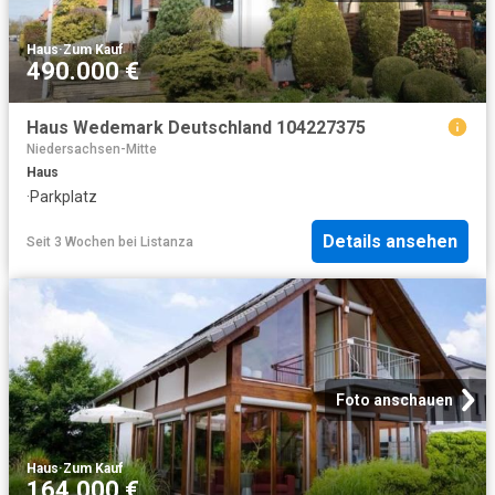
Haus
·
Zum Kauf
490.000 €
Haus Wedemark Deutschland 104227375
Niedersachsen-Mitte
Haus
·
Parkplatz
Details ansehen
Seit 3 Wochen
bei
Listanza
Foto anschauen
Haus
·
Zum Kauf
164.000 €