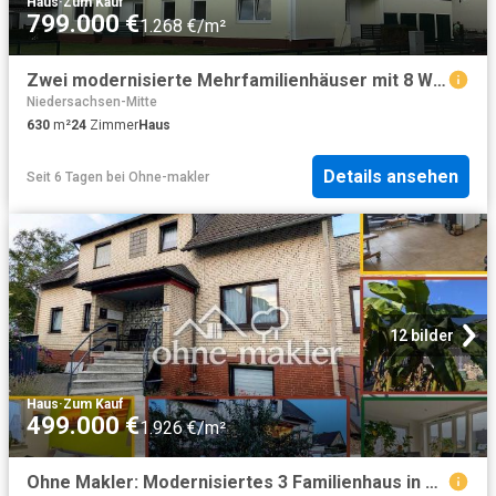
Haus
·
Zum Kauf
799.000 €
1.268 €/m²
Zwei modernisierte Mehrfamilienhäuser mit 8 WE – Paket oder Einzelverkauf
Niedersachsen-Mitte
630
m²
24
Zimmer
Haus
Details ansehen
Seit 6 Tagen
bei
Ohne-makler
12 bilder
Haus
·
Zum Kauf
499.000 €
1.926 €/m²
Ohne Makler: Modernisiertes 3 Familienhaus in Bordenau nahe Wald