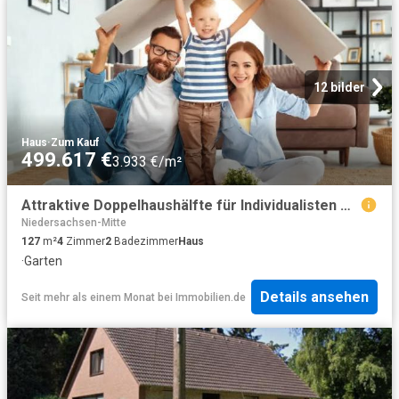
12 bilder
Haus
·
Zum Kauf
499.617 €
3.933 €/m²
Attraktive Doppelhaushälfte für Individualisten mit Klinkeraktion
Niedersachsen-Mitte
127
m²
4
Zimmer
2
Badezimmer
Haus
·
Garten
Details ansehen
Seit mehr als einem Monat
bei
Immobilien.de