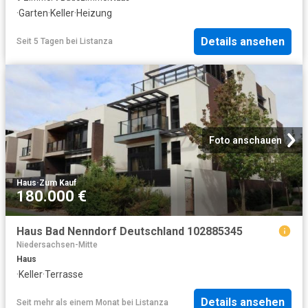
·
Garten
·
Keller
·
Heizung
Details ansehen
Seit 5 Tagen
bei
Listanza
Foto anschauen
Haus
·
Zum Kauf
180.000 €
Haus Bad Nenndorf Deutschland 102885345
Niedersachsen-Mitte
Haus
·
Keller
·
Terrasse
Details ansehen
Seit mehr als einem Monat
bei
Listanza