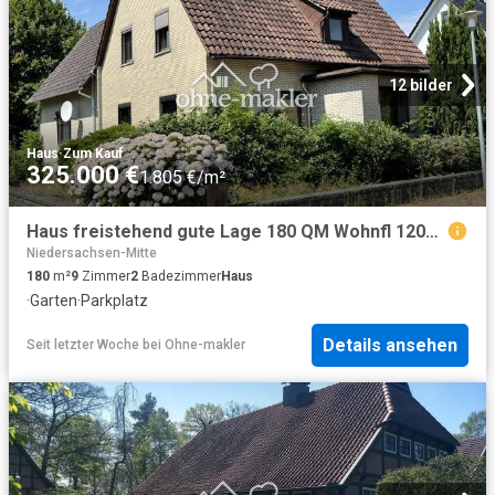
12 bilder
Haus
·
Zum Kauf
325.000 €
1.805 €/m²
Haus freistehend gute Lage 180 QM Wohnfl 1200 QM Grund Provisionsfrei
Niedersachsen-Mitte
180
m²
9
Zimmer
2
Badezimmer
Haus
·
Garten
·
Parkplatz
Details ansehen
Seit letzter Woche
bei
Ohne-makler