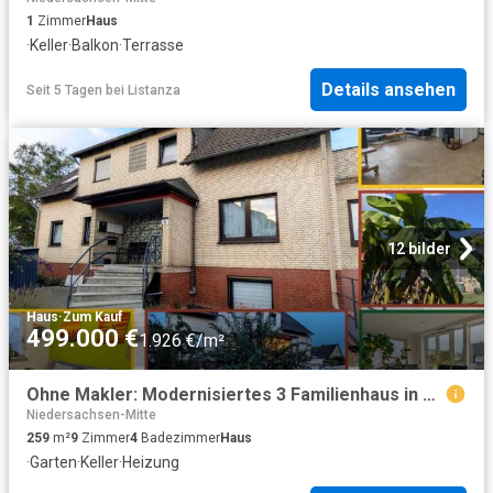
1
Zimmer
Haus
·
Keller
·
Balkon
·
Terrasse
Details ansehen
Seit 5 Tagen
bei
Listanza
12 bilder
Haus
·
Zum Kauf
499.000 €
1.926 €/m²
Ohne Makler: Modernisiertes 3 Familienhaus in Bordenau nahe Wald
Niedersachsen-Mitte
259
m²
9
Zimmer
4
Badezimmer
Haus
·
Garten
·
Keller
·
Heizung