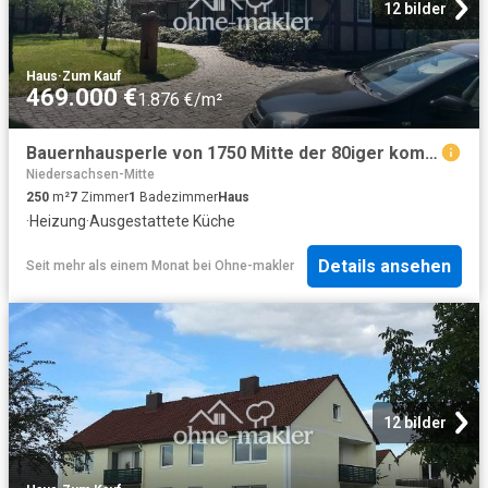
12 bilder
Haus
·
Zum Kauf
469.000 €
1.876 €/m²
Bauernhausperle von 1750 Mitte der 80iger komplett saniert
Niedersachsen-Mitte
250
m²
7
Zimmer
1
Badezimmer
Haus
·
Heizung
·
Ausgestattete Küche
Details ansehen
Seit mehr als einem Monat
bei
Ohne-makler
12 bilder