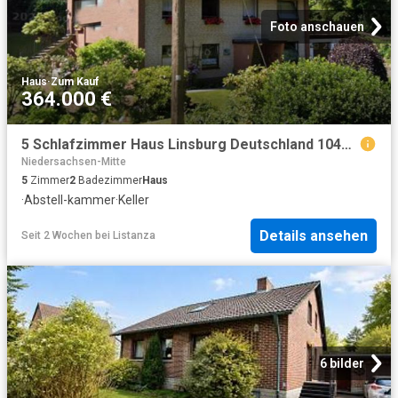
Foto anschauen
Haus
·
Zum Kauf
364.000 €
5 Schlafzimmer Haus Linsburg Deutschland 104292728
Niedersachsen-Mitte
5
Zimmer
2
Badezimmer
Haus
·
Abstell-kammer
·
Keller
Details ansehen
Seit 2 Wochen
bei
Listanza
6 bilder