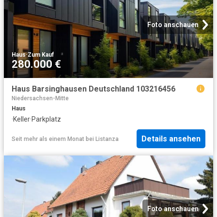
Foto anschauen
Haus
·
Zum Kauf
280.000 €
Haus Barsinghausen Deutschland 103216456
Niedersachsen-Mitte
Haus
·
Keller
·
Parkplatz
Details ansehen
Seit mehr als einem Monat
bei
Listanza
Foto anschauen