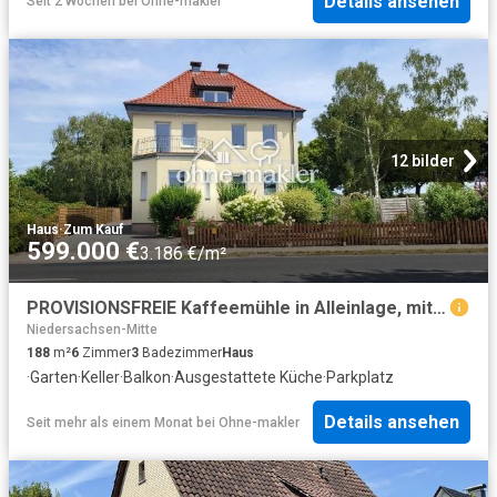
Details ansehen
Seit 2 Wochen
bei
Ohne-makler
12 bilder
Haus
·
Zum Kauf
599.000 €
3.186 €/m²
PROVISIONSFREIE Kaffeemühle in Alleinlage, mit viel Platz, am Steinhuder Meer!
Niedersachsen-Mitte
188
m²
6
Zimmer
3
Badezimmer
Haus
·
Garten
·
Keller
·
Balkon
·
Ausgestattete Küche
·
Parkplatz
Details ansehen
Seit mehr als einem Monat
bei
Ohne-makler