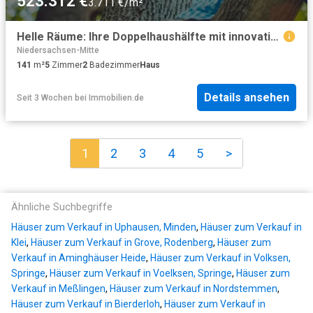
523.312 €
3.711 €/m²
Helle Räume: Ihre Doppelhaushälfte mit innovativer Architektur und smarten Features / Klinkeraktion!
Niedersachsen-Mitte
141
m²
5
Zimmer
2
Badezimmer
Haus
Details ansehen
Seit 3 Wochen
bei
Immobilien.de
1
2
3
4
5
>
Ähnliche Suchbegriffe
Häuser zum Verkauf in Uphausen, Minden
,
Häuser zum Verkauf in
Klei
,
Häuser zum Verkauf in Grove, Rodenberg
,
Häuser zum
Verkauf in Aminghäuser Heide
,
Häuser zum Verkauf in Volksen,
Springe
,
Häuser zum Verkauf in Voelksen, Springe
,
Häuser zum
Verkauf in Meßlingen
,
Häuser zum Verkauf in Nordstemmen
,
Häuser zum Verkauf in Bierderloh
,
Häuser zum Verkauf in