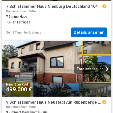
7 Schlafzimmer Haus Nienburg Deutschland 104800841
Niedersachsen-Mitte
7
Zimmer
Haus
·
Keller
·
Terrasse
Details ansehen
Seit 5 Tagen
bei
Listanza
Foto anschauen
Haus
·
Zum Kauf
499.000 €
9 Schlafzimmer Haus Neustadt Am Rübenberge Deutschland 104804232
Niedersachsen-Mitte
9
Zimmer
4
Badezimmer
Haus