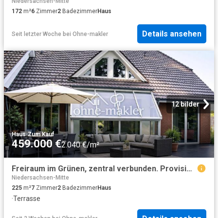
Niedersachsen-Mitte
172
m²
6
Zimmer
2
Badezimmer
Haus
Details ansehen
Seit letzter Woche
bei
Ohne-makler
12 bilder
Haus
·
Zum Kauf
459.000 €
2.040 €/m²
Freiraum im Grünen, zentral verbunden. Provisionsfrei Geben Sie gern Ihr Preisangebot ab!
Niedersachsen-Mitte
225
m²
7
Zimmer
2
Badezimmer
Haus
·
Terrasse