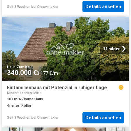
Details ansehen
Seit 3 Wochen
bei
Ohne-makler
11 bilder
Haus
·
Zum Kauf
340.000 €
3.177 €/m²
Einfamilienhaus mit Potenzial in ruhiger Lage
Niedersachsen-Mitte
107
m²
6
Zimmer
Haus
·
Garten
·
Keller
Details ansehen
Seit 3 Wochen
bei
Ohne-makler