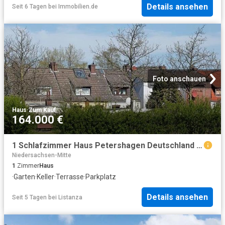
Details ansehen
Seit 6 Tagen
bei
Immobilien.de
Foto anschauen
Haus
·
Zum Kauf
164.000 €
1 Schlafzimmer Haus Petershagen Deutschland 104800468
Niedersachsen-Mitte
1
Zimmer
Haus
·
Garten
·
Keller
·
Terrasse
·
Parkplatz
Details ansehen
Seit 5 Tagen
bei
Listanza