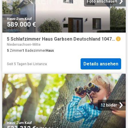
Foto anschauen
Haus
·
Zum Kauf
589.000 €
5 Schlafzimmer Haus Garbsen Deutschland 104795929
Niedersachsen-Mitte
5
Zimmer
1
Badezimmer
Haus
Details ansehen
Seit 5 Tagen
bei
Listanza
12 bilder
Haus
·
Zum Kauf