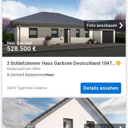
Foto anschauen
Haus
·
Zum Kauf
528.500 €
3 Schlafzimmer Haus Garbsen Deutschland 104795930
Niedersachsen-Mitte
3
Zimmer
1
Badezimmer
Haus
Details ansehen
Seit 5 Tagen
bei
Listanza