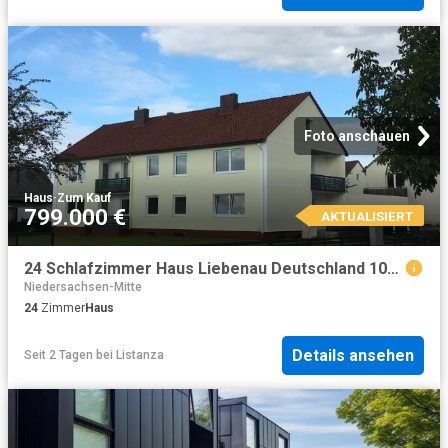
Foto anschauen
Haus
·
Zum Kauf
799.000 €
AKTUALISIERT
24 Schlafzimmer Haus Liebenau Deutschland 104866402
Niedersachsen-Mitte
24
Zimmer
Haus
Details ansehen
Seit 2 Tagen
bei
Listanza