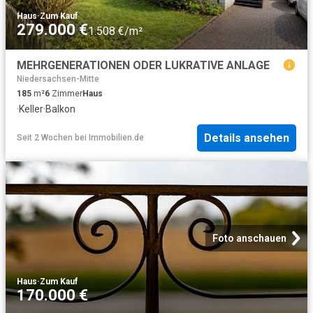
Haus
·
Zum Kauf
279.000 €
1.508 €/m²
MEHRGENERATIONEN ODER LUKRATIVE ANLAGE
Niedersachsen-Mitte
185
m²
6
Zimmer
Haus
·
Keller
·
Balkon
Details ansehen
Seit 2 Wochen
bei
Immobilien.de
Foto anschauen
Haus
·
Zum Kauf
170.000 €