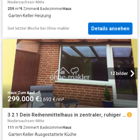
Niedersachsen-Mitte
259
m²
9
Zimmer
4
Badezimmer
Haus
·
Garten
·
Keller
·
Heizung
Details ansehen
Seit letzter Woche
bei
Ohne-makler
12 bilder
Haus
·
Zum Kauf
299.000 €
2.693 €/m²
3 2 1 Dein Reihenmittelhaus in zentraler, ruhiger Lage
Niedersachsen-Mitte
111
m²
5
Zimmer
1
Badezimmer
Haus
·
Garten
·
Keller
·
Ausgestattete Küche