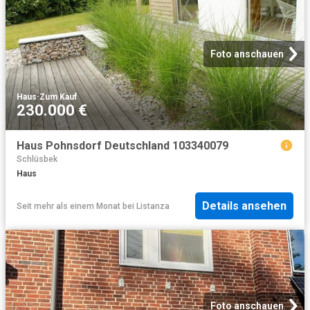
Foto anschauen
Haus
·
Zum Kauf
230.000 €
Haus Pohnsdorf Deutschland 103340079
Schlüsbek
Haus
Details ansehen
Seit mehr als einem Monat
bei
Listanza
Foto anschauen