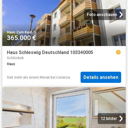
Foto anschauen
Haus
·
Zum Kauf
365.000 €
Haus Schleswig Deutschland 103340005
Schlüsbek
Haus
Details ansehen
Seit mehr als einem Monat
bei
Listanza
12 bilder