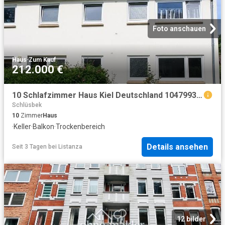
Foto anschauen
Haus
·
Zum Kauf
212.000 €
10 Schlafzimmer Haus Kiel Deutschland 104799355
Schlüsbek
10
Zimmer
Haus
·
Keller
·
Balkon
·
Trockenbereich
Details ansehen
Seit 3 Tagen
bei
Listanza
12 bilder