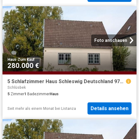
Foto anschauen
Haus
·
Zum Kauf
280.000 €
5 Schlafzimmer Haus Schleswig Deutschland 97012230
Schlüsbek
5
Zimmer
1
Badezimmer
Haus
Details ansehen
Seit mehr als einem Monat
bei
Listanza