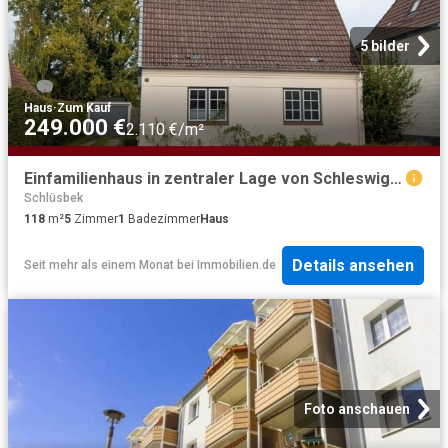
5 bilder
Haus
·
Zum Kauf
249.000 €
2.110 €/m²
Einfamilienhaus in zentraler Lage von Schleswig – modernisiert, bezugsfrei
Schlüsbek
118
m²
5
Zimmer
1
Badezimmer
Haus
Details ansehen
Seit mehr als einem Monat
bei
Immobilien.de
Foto anschauen