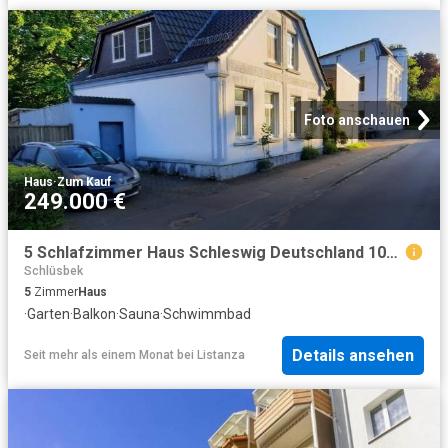
Foto anschauen
Haus
·
Zum Kauf
249.000 €
5 Schlafzimmer Haus Schleswig Deutschland 103154019
Schlüsbek
5
Zimmer
Haus
·
Garten
·
Balkon
·
Sauna
·
Schwimmbad
Details ansehen
Seit mehr als einem Monat
bei
Listanza