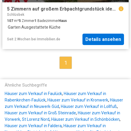
5 Zimmern auf großem Erbpachtgrundstück ideal für Familien!
Schlüsbek
107
m²
5
Zimmer
1
Badezimmer
Haus
·
Garten
·
Ausgestattete Küche
Details ansehen
Seit 2 Wochen
bei
Immobilien.de
1
Ähnliche Suchbegriffe
Häuser zum Verkauf in Faulück
,
Häuser zum Verkauf in
Rabenkirchen-Faulück
,
Häuser zum Verkauf in Kronwerk
,
Häuser
zum Verkauf in Neuwerk-Süd
,
Häuser zum Verkauf in Lollfuß
,
Häuser zum Verkauf in Groß Steinrade
,
Häuser zum Verkauf in
Vorwerk, St Lorenz Nord
,
Häuser zum Verkauf in Schönböcken
,
Häuser zum Verkauf in Faldera
,
Häuser zum Verkauf in