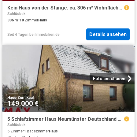
Kein Haus von der Stange: ca. 306 m² Wohnfläche in zweiter Reihe mit Entwicklungspotenzial!
Schlüsbek
306
m²
10
Zimmer
Haus
Details ansehen
Seit 4 Tagen
bei
Immobilien.de
Foto anschauen
Haus
·
Zum Kauf
149.000 €
5 Schlafzimmer Haus Neumünster Deutschland 99620123
Schlüsbek
5
Zimmer
1
Badezimmer
Haus