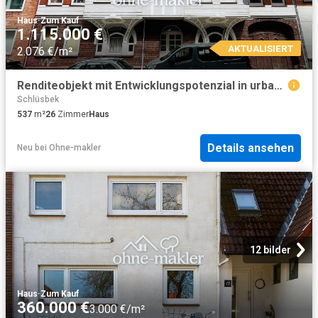
Haus
·
Zum Kauf
1.115.000 €
AKTUALISIERT
2.076 €/m²
Renditeobjekt mit Entwicklungspotenzial in urbaner Lage
Schlüsbek
537
m²
26
Zimmer
Haus
Details ansehen
Neu
bei
Ohne-makler
12 bilder
Haus
·
Zum Kauf
360.000 €
3.000 €/m²