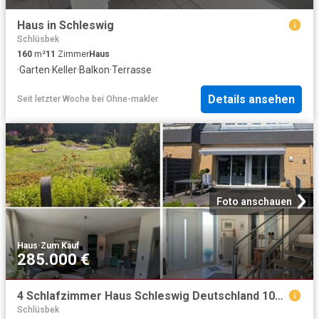
Haus in Schleswig
Schlüsbek
160
m²
11
Zimmer
Haus
·
Garten
·
Keller
·
Balkon
·
Terrasse
Details ansehen
Seit letzter Woche
bei
Ohne-makler
Foto anschauen
Haus
·
Zum Kauf
285.000 €
4 Schlafzimmer Haus Schleswig Deutschland 103341769
Schlüsbek