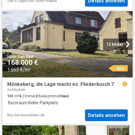
Details ansehen
Seit 6 Tagen
bei
Ohne-makler
12 bilder
Haus
·
Zum Kauf
168.000 €
NEU
1.663 €/m²
Mönkeberg, die Lage macht es. Fliederbusch 7
Schlüsbek
101
m²
4
Zimmer
2
Badezimmer
Haus
·
Büroraum
·
Keller
·
Parkplatz
Details ansehen
Neu
bei
Immobilien.de