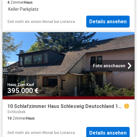
4
Zimmer
Haus
·
Keller
·
Parkplatz
Details ansehen
Seit mehr als einem Monat
bei
Listanza
Foto anschauen
Haus
·
Zum Kauf
395.000 €
10 Schlafzimmer Haus Schleswig Deutschland 103341767
Schlüsbek
10
Zimmer
Haus
Details ansehen
Seit mehr als einem Monat
bei
Listanza