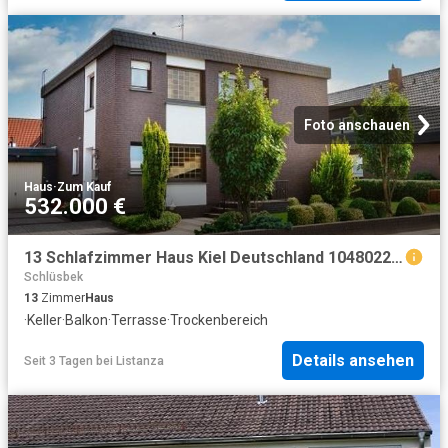
Foto anschauen
Haus
·
Zum Kauf
532.000 €
13 Schlafzimmer Haus Kiel Deutschland 104802271
Schlüsbek
13
Zimmer
Haus
·
Keller
·
Balkon
·
Terrasse
·
Trockenbereich
Details ansehen
Seit 3 Tagen
bei
Listanza