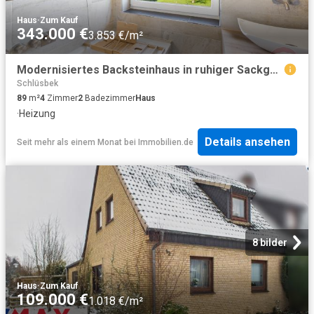
Haus
·
Zum Kauf
343.000 €
3.853 €/m²
Modernisiertes Backsteinhaus in ruhiger Sackgassenlage mit Feldblick
Schlüsbek
89
m²
4
Zimmer
2
Badezimmer
Haus
·
Heizung
Details ansehen
Seit mehr als einem Monat
bei
Immobilien.de
8 bilder
Haus
·
Zum Kauf
109.000 €
1.018 €/m²