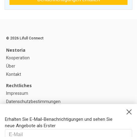
© 2026 Lifull Connect
Nestoria
Kooperation
Über
Kontakt
Rechtliches
Impressum
Datenschutzbestimmungen
Politik zur Verwendung von Cookies
Cookie-Einstellunge
Erhalten Sie E-Mail-Benachrichtigungen und sehen Sie
neue Angebote als Erster
Hilfe