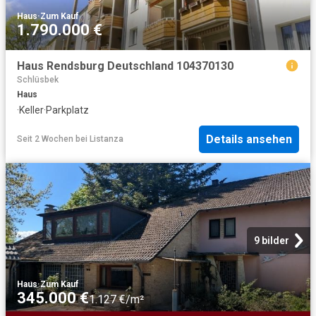
Haus
·
Zum Kauf
1.790.000 €
Haus Rendsburg Deutschland 104370130
Schlüsbek
Haus
·
Keller
·
Parkplatz
Details ansehen
Seit 2 Wochen
bei
Listanza
9 bilder
Haus
·
Zum Kauf
345.000 €
1.127 €/m²