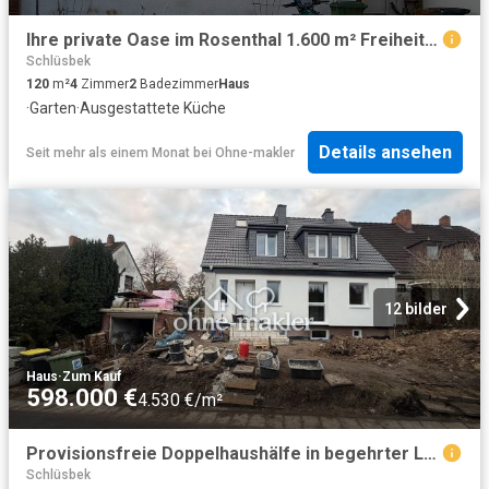
Ihre private Oase im Rosenthal 1.600 m² Freiheit & Wohngemütlichkeit in Raisdorf
Schlüsbek
120
m²
4
Zimmer
2
Badezimmer
Haus
·
Garten
·
Ausgestattete Küche
Details ansehen
Seit mehr als einem Monat
bei
Ohne-makler
12 bilder
Haus
·
Zum Kauf
598.000 €
4.530 €/m²
Provisionsfreie Doppelhaushälfe in begehrter Lage nahe der Schwentine
Schlüsbek