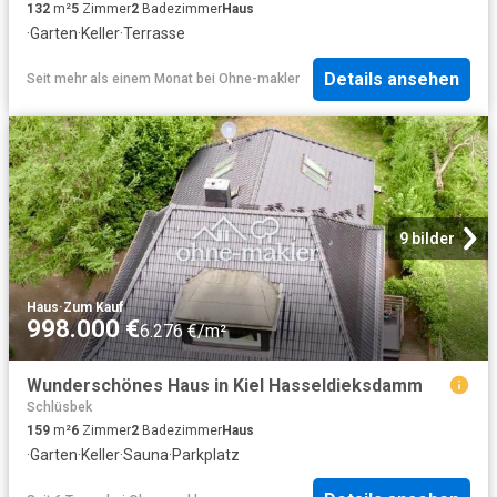
132
m²
5
Zimmer
2
Badezimmer
Haus
·
Garten
·
Keller
·
Terrasse
Details ansehen
Seit mehr als einem Monat
bei
Ohne-makler
9 bilder
Haus
·
Zum Kauf
998.000 €
6.276 €/m²
Wunderschönes Haus in Kiel Hasseldieksdamm
Schlüsbek
159
m²
6
Zimmer
2
Badezimmer
Haus
·
Garten
·
Keller
·
Sauna
·
Parkplatz