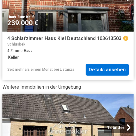
Haus
·
Zum Kauf
239.000 €
4 Schlafzimmer Haus Kiel Deutschland 103613503
Schlüsbek
4
Zimmer
Haus
·
Keller
Details ansehen
Seit mehr als einem Monat
bei
Listanza
Weitere Immobilien in der Umgebung
12 bilder