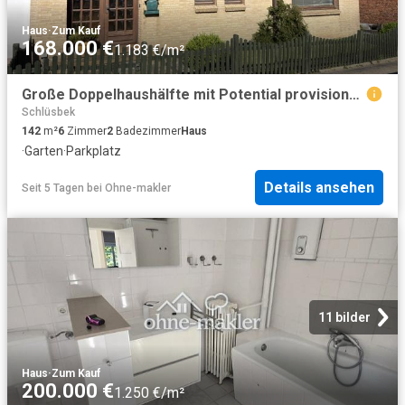
Haus
·
Zum Kauf
168.000 €
1.183 €/m²
Große Doppelhaushälfte mit Potential provisionsfrei direkt vom Eigentümer
Schlüsbek
142
m²
6
Zimmer
2
Badezimmer
Haus
·
Garten
·
Parkplatz
Details ansehen
Seit 5 Tagen
bei
Ohne-makler
11 bilder
Haus
·
Zum Kauf
200.000 €
1.250 €/m²