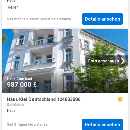
Haus
·
Keller
Details ansehen
Seit mehr als einem Monat
bei
Listanza
Foto anschauen
Haus
·
Zum Kauf
987.000 €
Haus Kiel Deutschland 104803886
Schlüsbek
Haus
Details ansehen
Seit 3 Tagen
bei
Listanza