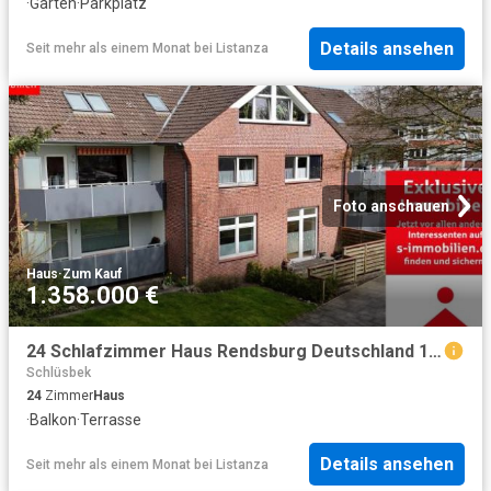
·
Garten
·
Parkplatz
Details ansehen
Seit mehr als einem Monat
bei
Listanza
Foto anschauen
Haus
·
Zum Kauf
1.358.000 €
24 Schlafzimmer Haus Rendsburg Deutschland 102885509
Schlüsbek
24
Zimmer
Haus
·
Balkon
·
Terrasse
Details ansehen
Seit mehr als einem Monat
bei
Listanza